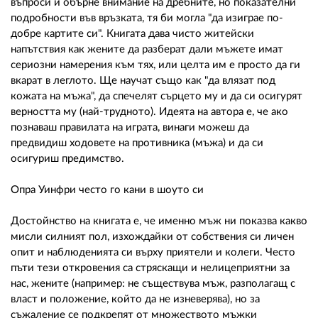
въпроси и обърне внимание на дребните, но показателни
подробности във връзката, тя би могла "да изиграе по-
добре картите си". Книгата дава чисто житейски
напътствия как жените да разберат дали мъжете имат
сериозни намерения към тях, или целта им е просто да ги
вкарат в леглото. Ще научат също как "да влязат под
кожата на мъжа", да спечелят сърцето му и да си осигурят
верността му (най-трудното). Идеята на автора е, че ако
познаваш правилата на играта, винаги можеш да
предвидиш ходовете на противника (мъжа) и да си
осигуриш предимство.
Опра Уинфри често го кани в шоуто си
Достойнство на книгата е, че именно мъж ни показва какво
мисли силният пол, изхождайки от собствения си личен
опит и наблюденията си върху приятели и колеги. Често
пъти тези откровения са стряскащи и нелицеприятни за
нас, жените (например: не съществува мъж, разполагащ с
власт и положение, който да не изневерява), но за
съжаление се подкрепят от множеството мъжки