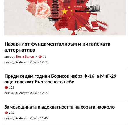
Пазарният фундаментализъм и китайската
алтернатива
автор:
Боян Балев
visibility
79
петък, 07 Август 2026 /
12:51
Преди седем години Борисов избра Ф-16, а МиГ-29
още спасяват българското небе
visibility
105
петък, 07 Август 2026 /
12:51
За човещината и адекватността на хората наоколо
visibility
272
петък, 07 Август 2026 /
11:45