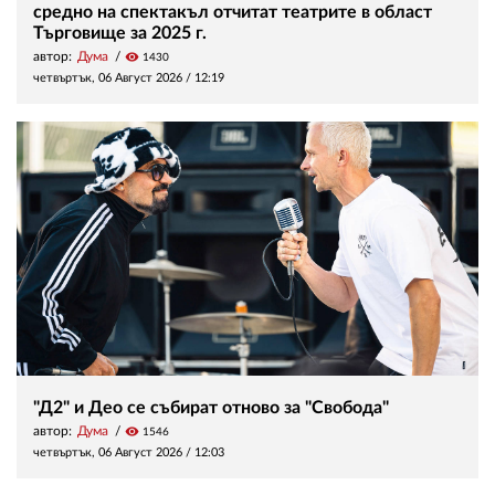
средно на спектакъл отчитат театрите в област
Търговище за 2025 г.
автор:
Дума
visibility
1430
четвъртък, 06 Август 2026 /
12:19
"Д2" и Део се събират отново за "Свобода"
автор:
Дума
visibility
1546
четвъртък, 06 Август 2026 /
12:03