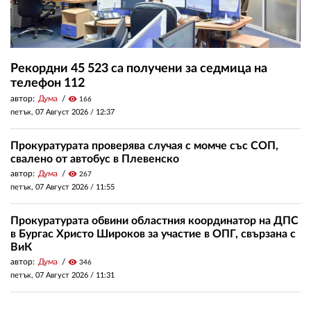
Рекордни 45 523 са получени за седмица на
телефон 112
автор:
Дума
visibility
166
петък, 07 Август 2026 /
12:37
Прокуратурата проверява случая с момче със СОП,
свалено от автобус в Плевенско
автор:
Дума
visibility
267
петък, 07 Август 2026 /
11:55
Прокуратурата обвини областния координатор на ДПС
в Бургас Христо Широков за участие в ОПГ, свързана с
ВиК
автор:
Дума
visibility
346
петък, 07 Август 2026 /
11:31