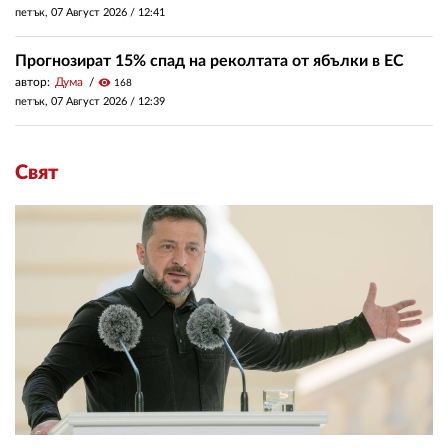
петък, 07 Август 2026 /
12:41
Прогнозират 15% спад на реколтата от ябълки в ЕС
автор:
Дума
visibility
168
петък, 07 Август 2026 /
12:39
Свят