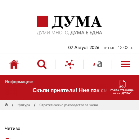
НАЧАЛО
БЪЛГАРИЯ
ИКОНОМИКА
ИЗБОРИ
07 Август 2026
петък
13:03 ч.
СВЯТ
ОБЩЕСТВО
Информация:
КУЛТУРА
Скъпи приятели! Ние пак сме тук! Времето
ПЪРВА СТРАНИЦА
на в-к „ДУМА“
ЖИВОТ
Култура
Стратегическо ръководство за жени
СПОРТ
ПРИЛОЖЕНИЯ
Четиво
ДРУГИ