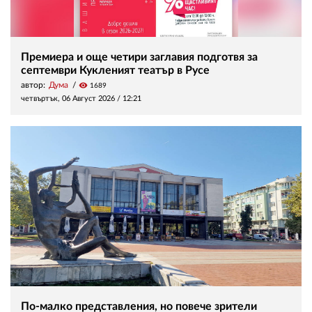
Премиера и още четири заглавия подготвя за
септември Кукленият театър в Русе
автор:
Дума
visibility
1689
четвъртък, 06 Август 2026 /
12:21
По-малко представления, но повече зрители