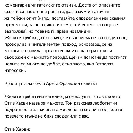
коментари в читателските отзиви. Доста от описаните
съвети са просто въпрос на здрав разум и натрупан
житейски опит (напр.: поставяйте определени изисквания
пред мъжа, защото, ако ги няма, той естествено ще се
възползва), но това не ги прави невалидни.
Жените трябва да осъзнаят, че възприемането на един нов,
прозорлив и интелигентен подход, основаващ се на
мъжките правила, приложен на мъжка територия и
съобразен с мъжката природа, ще им помогне да постигат
целите си много по-добре, отколкото, ако "стрелят
напосоки".
Кралицата на соула Арета Франклин съветва
Жените трябва внимателно да се вслушат в това, което
Стив Харви казва за мъжете. Той разкрива любопитни
подробности за начина на мислене на силния пол, които
повечето мъже не биха споделили с вас.
Стив Харви: