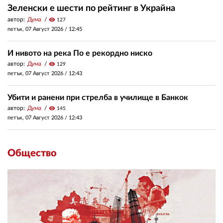
Зеленски е шести по рейтинг в Украйна
автор:
Дума
visibility
127
петък, 07 Август 2026 /
12:45
И нивото на река По е рекордно ниско
автор:
Дума
visibility
129
петък, 07 Август 2026 /
12:43
Убити и ранени при стрелба в училище в Банкок
автор:
Дума
visibility
145
петък, 07 Август 2026 /
12:43
Общество