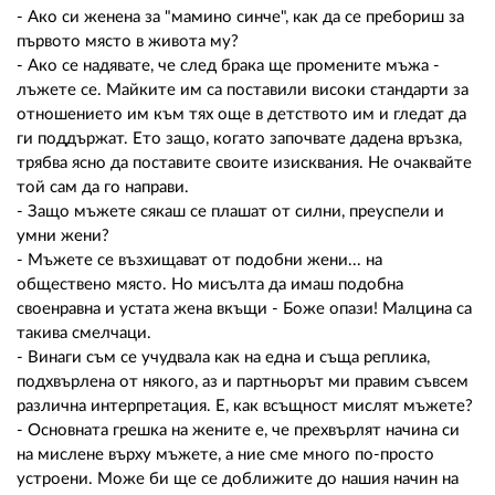
- Ако си женена за "мамино синче", как да се пребориш за
първото място в живота му?
- Ако се надявате, че след брака ще промените мъжа -
лъжете се. Майките им са поставили високи стандарти за
отношението им към тях още в детството им и гледат да
ги поддържат. Ето защо, когато започвате дадена връзка,
трябва ясно да поставите своите изисквания. Не очаквайте
той сам да го направи.
- Защо мъжете сякаш се плашат от силни, преуспели и
умни жени?
- Мъжете се възхищават от подобни жени... на
обществено място. Но мисълта да имаш подобна
своенравна и устата жена вкъщи - Боже опази! Малцина са
такива смелчаци.
- Винаги съм се учудвала как на една и съща реплика,
подхвърлена от някого, аз и партньорът ми правим съвсем
различна интерпретация. Е, как всъщност мислят мъжете?
- Основната грешка на жените е, че прехвърлят начина си
на мислене върху мъжете, а ние сме много по-просто
устроени. Може би ще се доближите до нашия начин на