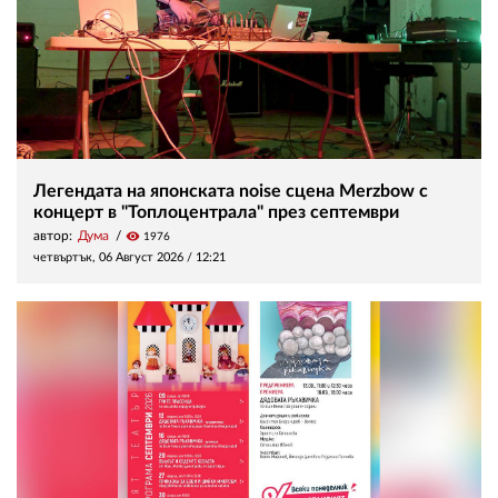
Легендата на японската noise сцена Merzbow с
концерт в "Топлоцентрала" през септември
автор:
Дума
visibility
1976
четвъртък, 06 Август 2026 /
12:21