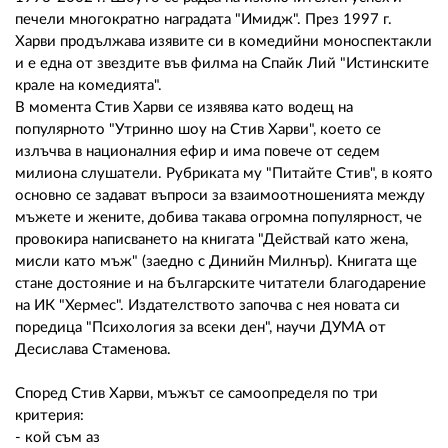
02 975 20 35
печели многократно наградата "Имидж". През 1997 г.
Харви продължава изявите си в комедийни моноспектакли
и е една от звездите във филма на Спайк Лий "Истинските
крале на комедията".
В момента Стив Харви се изявява като водещ на
популярното "Утринно шоу на Стив Харви", което се
излъчва в националния ефир и има повече от седем
милиона слушатели. Рубриката му "Питайте Стив", в която
основно се задават въпроси за взаимоотношенията между
мъжете и жените, добива такава огромна популярност, че
провокира написването на книгата "Действай като жена,
мисли като мъж" (заедно с Динийн Милнър). Книгата ще
стане достояние и на българските читатели благодарение
на ИК "Хермес". Издателството започва с нея новата си
поредица "Психология за всеки ден", научи ДУМА от
Десислава Стаменова.
Според Стив Харви, мъжът се самоопределя по три
критерия:
- кой съм аз