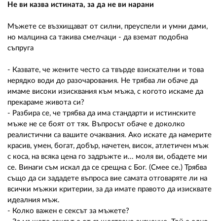
Не ви казва истината, за да не ви нарани
Мъжете се възхищават от силни, преуспели и умни дами,
но малцина са такива смелчаци - да вземат подобна
съпруга
- Казвате, че жените често са твърде взискателни и това
нерядко води до разочарования. Не трябва ли обаче да
имаме високи изисквания към мъжа, с когото искаме да
прекараме живота си?
- Разбира се, че трябва да има стандарти и истинските
мъже не се боят от тях. Въпросът обаче е доколко
реалистични са вашите очаквания. Ако искате да намерите
красив, умен, богат, добър, начетен, висок, атлетичен мъж
с коса, на всяка цена го задръжте и... моля ви, обадете ми
се. Винаги съм искал да се срещна с Бог. (Смее се.) Трябва
също да си зададете въпроса вие самата отговаряте ли на
всички мъжки критерии, за да имате правото да изисквате
идеалния мъж.
- Колко важен е сексът за мъжете?