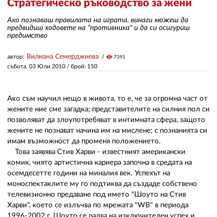
Стратегическо ръководство за жени
Ако познаваш правилата на играта, винаги можеш да
ЗА НАС
предвидиш ходовете на "противника" и да си осигуриш
предимство
АВТОРИ
Вилиана Семерджиева
автор:
visibility
7391
РЕДАКЦИЯ
събота, 03 Юли 2010
/ брой: 150
КОНТАКТИ
Ако съм научил нещо в живота, то е, че за огромна част от
РЕКЛАМА
жените ние сме загадка; представителите на силния пол си
позволяват да злоупотребяват в интимната сфера, защото
АБОНАМЕНТ
жените не познават начина им на мислене; с познанията си
имам възможност да променя положението.
УСЛОВИЯ ЗА ПОЛЗВАНЕ
Това заявява Стив Харви - известният американски
ПОЛИТИКА ЗА БИСКВИТКИТЕ
комик, чиято артистична кариера започна в средата на
осемдесетте години на миналия век. Успехът на
ПОЛИТИКАТА ЗА
моноспектаклите му го подтиква да създаде собствено
ПОВЕРИТЕЛНОСТ
телевизионно предаване под името "Шоуто на Стив
Харви", което се излъчва по мрежата "WB" в периода
1996-2002 г. Шоуто се радва на изключителен успех и