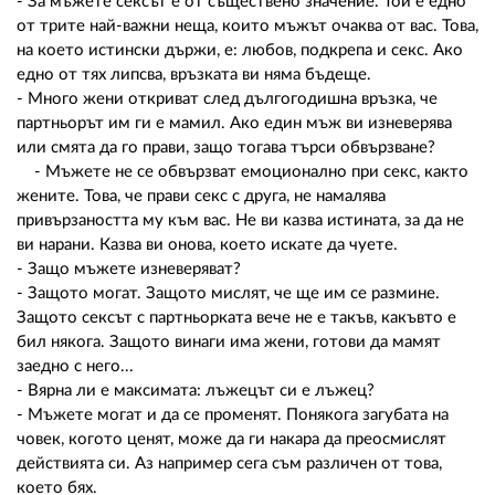
- За мъжете сексът е от съществено значение. Той е едно
от трите най-важни неща, които мъжът очаква от вас. Това,
на което истински държи, е: любов, подкрепа и секс. Ако
едно от тях липсва, връзката ви няма бъдеще.
- Много жени откриват след дългогодишна връзка, че
партньорът им ги е мамил. Ако един мъж ви изневерява
или смята да го прави, защо тогава търси обвързване?
- Мъжете не се обвързват емоционално при секс, както
жените. Това, че прави секс с друга, не намалява
привързаността му към вас. Не ви казва истината, за да не
ви нарани. Казва ви онова, което искате да чуете.
- Защо мъжете изневеряват?
- Защото могат. Защото мислят, че ще им се размине.
Защото сексът с партньорката вече не е такъв, какъвто е
бил някога. Защото винаги има жени, готови да мамят
заедно с него...
- Вярна ли е максимата: лъжецът си е лъжец?
- Мъжете могат и да се променят. Понякога загубата на
човек, когото ценят, може да ги накара да преосмислят
действията си. Аз например сега съм различен от това,
което бях.