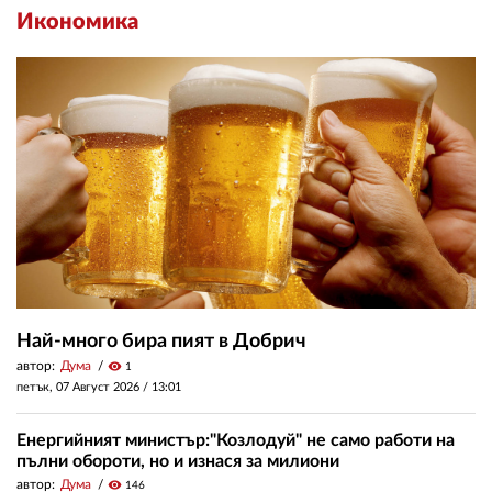
Икономика
Най-много бира пият в Добрич
автор:
Дума
visibility
1
петък, 07 Август 2026 /
13:01
Енергийният министър:"Козлодуй" не само работи на
пълни обороти, но и изнася за милиони
автор:
Дума
visibility
146