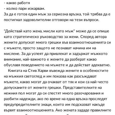
- какво работя
- колко пари изкарвам.
За да е готов един мъж за сериозна връзка, той трябва да е
постигнал задоволителни отговори на тези въпроси.
"Действай като жена, мисли като мъж" може да се опише
като стратегическо ръководство за жени. Според автора
жените допускат много грешки във взаимоотношенията си
с мъжете, просто защото не познават начина им на
мислене. За да успеят да привлекат и задържат мъжкото
внимание, най-важното е жените да разберат какво
обуславя поведението на мъжете и да действат адекватно.
Книгата на Стив Харви въвежда жените в особеностите
на мъжкия светоглед и им показва как разсъждават
мъжете, какво могат да очакват от тях и кои са най-често
допусканите от жените грешки. Представителките на
нежния пол могат да си спестят много разочарования и
разбити надежди, ако по време на една връзка проследят
предупредителните знаци, които им подсказват накъде
вървят взаимоотношенията. Ако жената зададе правилните