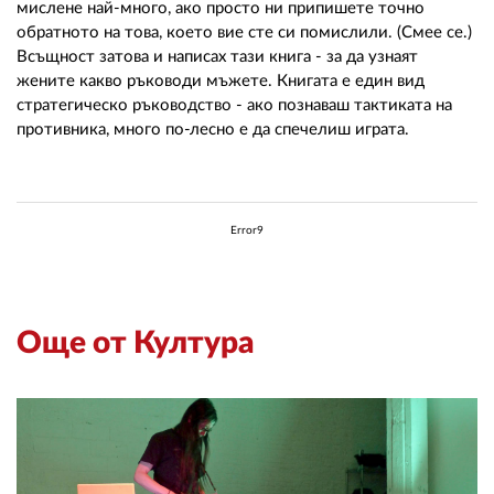
мислене най-много, ако просто ни припишете точно
обратното на това, което вие сте си помислили. (Смее се.)
Всъщност затова и написах тази книга - за да узнаят
жените какво ръководи мъжете. Книгата е един вид
стратегическо ръководство - ако познаваш тактиката на
противника, много по-лесно е да спечелиш играта.
Error9
Още от Култура