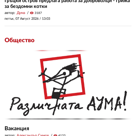
Гръцки остров предлага работа за доброволци - грижа
за бездомни котки
автор:
Дума
visibility
3187
петък, 07 Август 2026 /
13:03
Общество
Ваканция
автор:
Александър Симов
visibility
4133