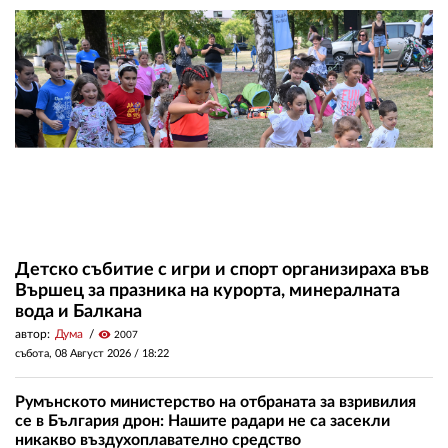
Детско събитие с игри и спорт организираха във
Вършец за празника на курорта, минералната
вода и Балкана
автор:
Дума
visibility
2007
събота, 08 Август 2026 /
18:22
Румънското министерство на отбраната за взривилия
се в България дрон: Нашите радари не са засекли
никакво въздухоплавателно средство