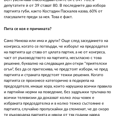
депутатите ѝ от 39 стават 80. В последните два избора
партията губи, както Костадин Паскалев казва, 60% от
гласувалите преди за нея. Това е факт.
Пита се коя е причината?
Само Нинова или има и други? Още след заседанието на
конгреса, когато се потвърди, че изборът на председател
на партията ще става от цялата партия, а не от конгреса,
част от ръководството на партията, несъгласно с това
решение, буквално на следващия ден откри "приятелски
огън", без да се притеснява, че предстоят избори, че пред
партията и страната предстоят тежки решения. Когато
партията се произнесе категорично в подкрепа на
председателя, имаше хора, които нарушиха всички правила
и партийни норми на поведение, без задръжки тръгнаха по
всички телевизии да доказват колко лош човек е
избраната председателка и в колко тежко състояние е
партията, случайно пропускайки да споменат, че до скоро
те ръководеха партията и някои от тях години наред