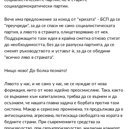
социалдемократически партии.
Вече има предложение за изход от "кризата" - БСП да се
"преучреди", за да се спаси не само социалистическата
партия, а лявото в страната, олицетворявано от нея.
Поддържащите тази идея в крайна сметка отново стигат
до необходимостта, без да се разпуска партията, да се
сменят ръководството и уставът ѝ, за да се обедини
"всичко ляво в страната".
Нищо ново! До болка познато!
Лявото у нас, и не само у нас, не се нуждае от нова
формация, нито от ново идейно преосмисляне. Така, както
се върнахме към капитализма, трябва да се върнем и да
осъзнаем, че нашата главна задача е борбата против тази
система. Макар и сериозно променена, тя продължава да е
антисоциална, агресивна, потискаща свободата на хората в
бедните страни. При съвременните средства за
производство, при свръхпроизводство, милиони измират