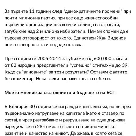
За първите 11 години след "демократичните промени" при
почти милионна партия, при все още жизнеспособни
първични организации във всички селища на страната,
загубихме над 2 милиона избиратели. Нямам спомен да е
търсена отговорност от някого. Единствен Жан Виденов
пое отговорността и подаде оставка.
През годините 2005-2014 загубихме над 600 000 гласа и
от 82 народни представители "успешно" стигнахме до 39.
Къде са "виновните" за тези резултати? Оставям фактите
без коментар. Нека всеки направи това за себе си.
Моето мнение за състоянието и бъдещето на БСП
В България 30 години се изгражда капитализъм, но не чрез
първоначално натрупване на капитала (като е ставало по
света), а чрез разграбване и разрушаване на една държава,
наредила се на 28-о място в света по икономическо
развитие и качество на живот. Държава, в която сега се