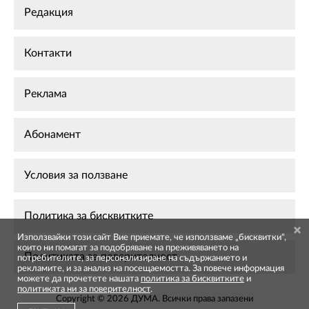
Редакция
Контакти
Реклама
Абонамент
Условия за ползване
Политика за бисквитките
Използвайки този сайт Вие приемате, че използваме „бисквитки",
които ни помагат за подобряване на преживяването на
Политиката за поверителност
потребителите, за персонализиране на съдържанието и
рекламите, и за анализ на посещаемостта. За повече информация
можете да прочетете нашата
политика за бисквитките
и
политиката ни за поверителност
.
Copyright © 2026 ДУМА. Всички права запазени