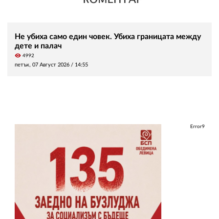
Не убиха само един човек. Убиха границата между
дете и палач
visibility
4992
петък, 07 Август 2026 /
14:55
Error9