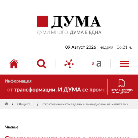
НАЧАЛО
БЪЛГАРИЯ
ИКОНОМИКА
ИЗБОРИ
09 Август 2026
неделя
06:21 ч.
СВЯТ
ОБЩЕСТВО
Информация:
КУЛТУРА
от трансформации. И ДУМА се променя и става електр
ПЪРВА СТРАНИЦА
на в-к „ДУМА“
ЖИВОТ
Общество
Стратегическата задача е ликвидиране на капитализма
СПОРТ
ПРИЛОЖЕНИЯ
Мнение
ДРУГИ