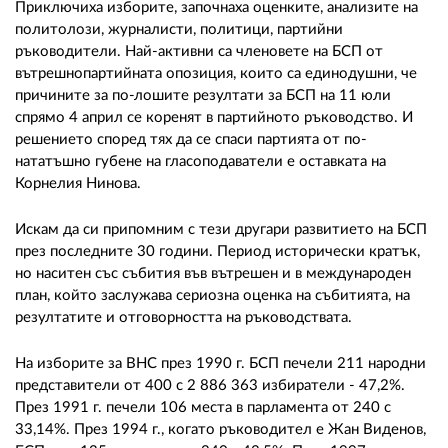
02 975 20 35
Приключиха изборите, започнаха оценките, анализите на
политолози, журналисти, политици, партийни
ръководители. Най-активни са членовете на БСП от
вътрешнопартийната опозиция, които са единодушни, че
причините за по-лошите резултати за БСП на 11 юли
спрямо 4 април се коренят в партийното ръководство. И
решението според тях да се спаси партията от по-
нататъшно губене на гласоподаватели е оставката на
Корнелия Нинова.
Искам да си припомним с тези другари развитието на БСП
през последните 30 години. Период исторически кратък,
но наситен със събития във вътрешен и в международен
план, който заслужава сериозна оценка на събитията, на
резултатите и отговорността на ръководствата.
На изборите за ВНС през 1990 г. БСП печели 211 народни
представители от 400 с 2 886 363 избиратели - 47,2%.
През 1991 г. печели 106 места в парламента от 240 с
33,14%. През 1994 г., когато ръководител е Жан Виденов,