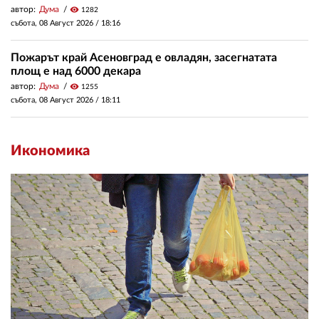
автор:
Дума
visibility
1282
събота, 08 Август 2026 /
18:16
Пожарът край Асеновград е овладян, засегнатата
площ е над 6000 декара
автор:
Дума
visibility
1255
събота, 08 Август 2026 /
18:11
Икономика