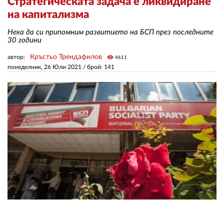
Стратегическата задача е ликвидиране
на капитализма
ЗА НАС
Нека да си припомним развитието на БСП през последните
30 години
АВТОРИ
Кръстьо Трендафилов
автор:
visibility
4611
РЕДАКЦИЯ
понеделник, 26 Юли 2021
/ брой: 141
КОНТАКТИ
РЕКЛАМА
АБОНАМЕНТ
УСЛОВИЯ ЗА ПОЛЗВАНЕ
ПОЛИТИКА ЗА БИСКВИТКИТЕ
ПОЛИТИКАТА ЗА
ПОВЕРИТЕЛНОСТ