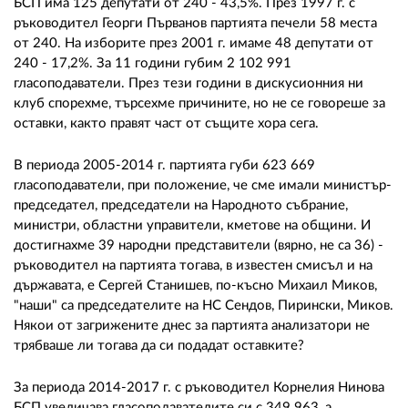
БСП има 125 депутати от 240 - 43,5%. През 1997 г. с
ръководител Георги Първанов партията печели 58 места
от 240. На изборите през 2001 г. имаме 48 депутати от
240 - 17,2%. За 11 години губим 2 102 991
гласоподаватели. През тези години в дискусионния ни
клуб спорехме, търсехме причините, но не се говореше за
оставки, както правят част от същите хора сега.
В периода 2005-2014 г. партията губи 623 669
гласоподаватели, при положение, че сме имали министър-
председател, председатели на Народното събрание,
министри, областни управители, кметове на общини. И
достигнахме 39 народни представители (вярно, не са 36) -
ръководител на партията тогава, в известен смисъл и на
държавата, е Сергей Станишев, по-късно Михаил Миков,
"наши" са председателите на НС Сендов, Пирински, Миков.
Някои от загрижените днес за партията анализатори не
трябваше ли тогава да си подадат оставките?
За периода 2014-2017 г. с ръководител Корнелия Нинова
БСП увеличава гласоподавателите си с 349 963, а