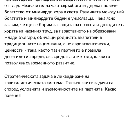
от глад. Незначителна част свръхбогати държат повече
богатство от милиарди хора в света. Разликата между най-
богатите и милиардите бедни е ужасяваща. Нека ясно
заявим, че ще се борим за защита на правата и доходите на
хората на наемния труд, за израстването на образовани
млади българи, обичащи родината, възпитани в
традиционните национални, а не евроатлантически,
ценности - така, както тази партия го е правила
десетилетия преди, със средства и методи, каквито
позволява съвременното развитие.
Стратегическата задача е ликвидиране на
капиталистическата система. Тактическите задачи са
според условията и възможностите на партията. Какво
повече?!
Error9