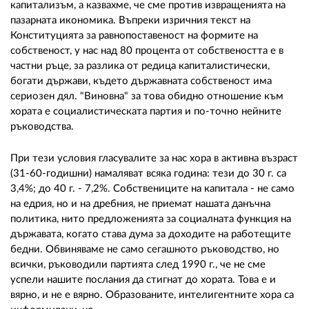
капитализъм, а казвахме, че сме против извращенията на
пазарната икономика. Въпреки изричния текст на
Конституцията за равнопоставеност на формите на
собственост, у нас над 80 процента от собствеността е в
частни ръце, за разлика от редица капиталистически,
богати държави, където държавната собственост има
сериозен дял. "Виновна" за това обидно отношение към
хората е социалистическата партия и по-точно нейните
ръководства.
При тези условия гласувалите за нас хора в активна възраст
(31-60-годишни) намаляват всяка година: тези до 30 г. са
3,4%; до 40 г. - 7,2%. Собствениците на капитала - не само
на едрия, но и на дребния, не приемат нашата данъчна
политика, нито предложенията за социалната функция на
държавата, когато става дума за доходите на работещите
бедни. Обвиняваме не само сегашното ръководство, но
всички, ръководили партията след 1990 г., че не сме
успели нашите послания да стигнат до хората. Това е и
вярно, и не е вярно. Образованите, интелигентните хора са