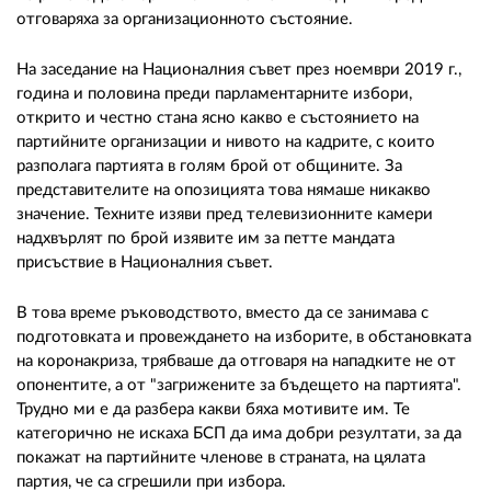
отговаряха за организационното състояние.
На заседание на Националния съвет през ноември 2019 г.,
година и половина преди парламентарните избори,
открито и честно стана ясно какво е състоянието на
партийните организации и нивото на кадрите, с които
разполага партията в голям брой от общините. За
представителите на опозицията това нямаше никакво
значение. Техните изяви пред телевизионните камери
надхвърлят по брой изявите им за петте мандата
присъствие в Националния съвет.
В това време ръководството, вместо да се занимава с
подготовката и провеждането на изборите, в обстановката
на коронакриза, трябваше да отговаря на нападките не от
опонентите, а от "загрижените за бъдещето на партията".
Трудно ми е да разбера какви бяха мотивите им. Те
категорично не искаха БСП да има добри резултати, за да
покажат на партийните членове в страната, на цялата
партия, че са сгрешили при избора.