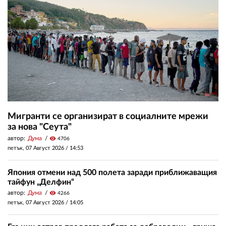
Мигранти се организират в социалните мрежи
за нова "Сеута"
автор:
Дума
visibility
4706
петък, 07 Август 2026 /
14:53
Япония отмени над 500 полета заради приближаващия
тайфун „Делфин“
автор:
Дума
visibility
4266
петък, 07 Август 2026 /
14:05