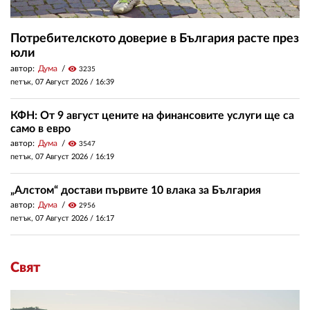
Потребителското доверие в България расте през
юли
автор:
Дума
visibility
3235
петък, 07 Август 2026 /
16:39
КФН: От 9 август цените на финансовите услуги ще са
само в евро
автор:
Дума
visibility
3547
петък, 07 Август 2026 /
16:19
„Алстом“ достави първите 10 влака за България
автор:
Дума
visibility
2956
петък, 07 Август 2026 /
16:17
Свят