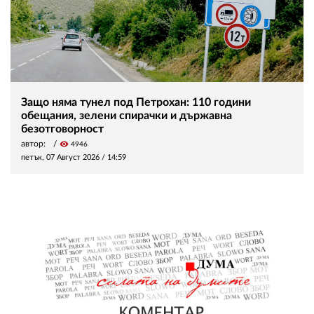
Защо няма тунел под Петрохан: 110 години
обещания, зелени спирачки и държавна
безотговорност
автор:
visibility
4946
петък, 07 Август 2026 /
14:59