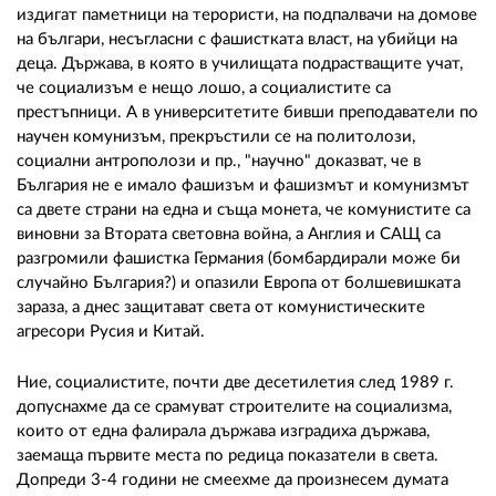
издигат паметници на терористи, на подпалвачи на домове
на българи, несъгласни с фашистката власт, на убийци на
деца. Държава, в която в училищата подрастващите учат,
че социализъм е нещо лошо, а социалистите са
престъпници. А в университетите бивши преподаватели по
научен комунизъм, прекръстили се на политолози,
социални антрополози и пр., "научно" доказват, че в
България не е имало фашизъм и фашизмът и комунизмът
са двете страни на една и съща монета, че комунистите са
виновни за Втората световна война, а Англия и САЩ са
разгромили фашистка Германия (бомбардирали може би
случайно България?) и опазили Европа от болшевишката
зараза, а днес защитават света от комунистическите
агресори Русия и Китай.
Ние, социалистите, почти две десетилетия след 1989 г.
допуснахме да се срамуват строителите на социализма,
които от една фалирала държава изградиха държава,
заемаща първите места по редица показатели в света.
Допреди 3-4 години не смеехме да произнесем думата