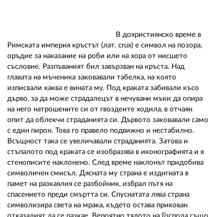
02 975 20 35
В дохристиянско време в
Римската империя кръстът (лат. crux) е символ на позора,
оръдие за наказание на роби или на хора от нисшето
съсловие. Разпъваният бил завързван на кръста. Над
главата на мъченика заковавали табелка, на която
изписвали каква е вината му. Под краката забивали късо
дърво, за да може страдалецът в нечувани мъки да опира
на него натрошените си от гвоздеите ходила, в отчаян
опит да облекчи страданията си. Дървото заковавали само
с един пирон. Това го правело подвижно и нестабилно.
Всъщност така се увеличавали страданията. Затова и
стъпалото под краката се изобразява в иконографията и в
стенописите наклонено. След време наклонът придобива
символичен смисъл. Дясната му страна е издигната в
памет на разкаялия се разбойник, избрал пътя на
спасението преди смъртта си. Спуснатата лява страна
символизира света на мрака, където остава прикован
отказалият да се разкае. Вероятно тялото на Господа също