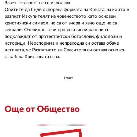
Завет "ставрос" не се използва.
Опитите да бъде оспорена формата на Кръста, на който е
разпнат Изкупителят на човечеството като основен
християнски символ, не са от вчера и явно още не са
секнали. Очевидно тези провокативни напъни се
подклаждат от протестантски богослови, филолози и
историци. Неоспорима и непреходна си остава обаче
истината, че Разпятието на Спасителя си остава основен
стълб на Христовата вяра.
Error9
Още от Общество