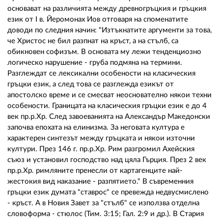
основават на различията между древногръцкия и гръцкия
език от I в. Йеромонах Иов отговаря на споменатите
доводи по следния начин: "Изтъкнатите аргументи за това,
че Христос не бил разпнат на кръст, а на стълб, са
обикновен софизъм. В основата му лежи тенденциозно
логическо нарушение - груба подмяна на термини.
Разглеждат се лексикални особености на класическия
гръцки език, а след това се разглежда езикът от
апостолско време и се смесват неоснователно някои техни
особености. Границата на класическия гръцки език е до 4
век пр.р.Хр. След завоеванията на Александър Македонски
започва епохата на елинизма. За неговата култура е
характерен синтезът между гръцката и някои източни
култури. През 146 г. пр.р.Хр. Рим разгромил Ахейския
съюз и установил господство над цяла Гърция. През 2 век
пр.р.Хр. римляните пренесли от картагенците най-
жестокия вид наказание - разпятието." В съвременния
гръцки език думата "ставрос" се превежда недвусмислено
- кръст. А в Новия Завет за "стълб" се използва отделна
словоформа - стюлос (Тим. 3:15; Гал. 2:9 и др.). В Стария