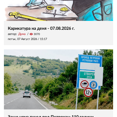
Карикатура на деня - 07.08.2026 г.
автор:
Дума
visibility
3070
петък, 07 Август 2026 /
15:17
Защо няма тунел под Петрохан: 110 години