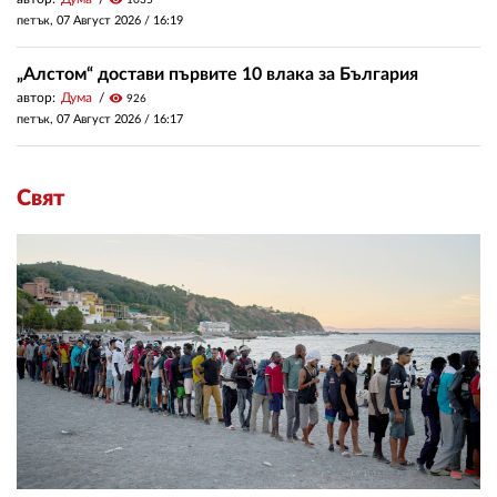
1035
петък, 07 Август 2026 /
16:19
„Алстом“ достави първите 10 влака за България
автор:
Дума
visibility
926
петък, 07 Август 2026 /
16:17
Свят