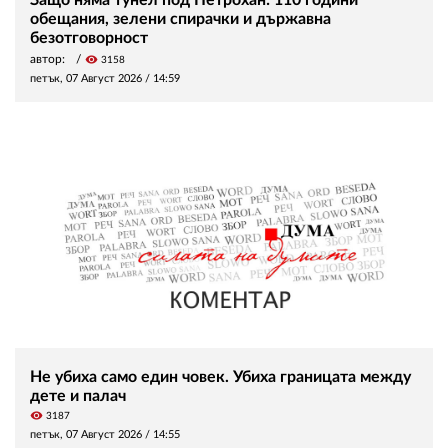
обещания, зелени спирачки и държавна
безотговорност
автор:
visibility
3158
петък, 07 Август 2026 /
14:59
Не убиха само един човек. Убиха границата между
дете и палач
visibility
3187
петък, 07 Август 2026 /
14:55