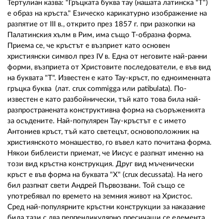
Тертулиан казва: "Гръцката буква тау (нашата латинска "Т")
е образ на кръста." Езическо карикатурно изображение на
разпятие от III в., открито през 1857 г. при разкопки на
Палатинския хълм в Рим, има също Т-образна форма.
Приема се, че кръстът е възприет като основен
християнски символ през IV в. Една от неговите най-ранни
форми, възприета от Христовите последователи, е във вид
на буквата "Т". Известен е като Тау-кръст, по едноименната
гръцка буква (лат. crux commigga или patibulata). По-
известен е като разбойнически, тъй като това била най-
разпространената конструктивна форма на съоръженията
за осъдените. Най-популярен Тау-кръстът е с името
Антониев кръст, тъй като светецът, основоположник на
християнското монашество, го въвел като почитана форма.
Някои библеисти приемат, че Иисус е разпнат именно на
този вид кръстна конструкция. Друг вид мъченически
кръст е във форма на буквата "Х" (crux decussata). На него
бил разпнат свети Андрей Първозвани. Той също се
употребявал по времето на земния живот на Христос.
Сред най-популярните кръстни конструкции за наказание
била тази с два перпендикулярно пресичащи се елемента,