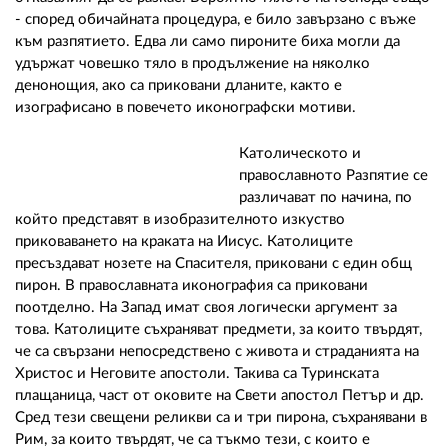
- според обичайната процедура, е било завързано с въже
към разпятието. Едва ли само пироните биха могли да
удържат човешко тяло в продължение на няколко
денонощия, ако са приковани дланите, както е
изографисано в повечето иконографски мотиви.
Католическото и
православното Разпятие се
различават по начина, по
който представят в изобразителното изкуство
приковаването на краката на Иисус. Католиците
пресъздават нозете на Спасителя, приковани с един общ
пирон. В православната иконография са приковани
поотделно. На Запад имат своя логически аргумент за
това. Католиците съхраняват предмети, за които твърдят,
че са свързани непосредствено с живота и страданията на
Христос и Неговите апостоли. Такива са Туринската
плащаница, част от оковите на Свети апостол Петър и др.
Сред тези свещени реликви са и три пирона, съхранявани в
Рим, за които твърдят, че са тъкмо тези, с които е