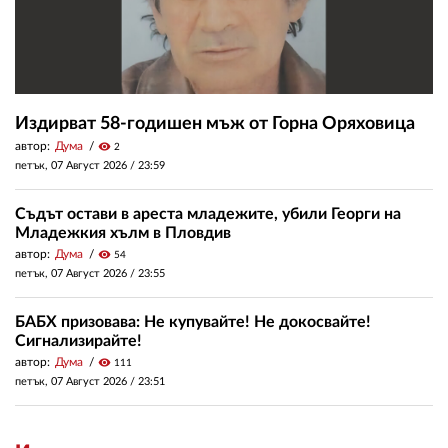
Издирват 58-годишен мъж от Горна Оряховица
автор:
Дума
visibility
2
петък, 07 Август 2026 /
23:59
Съдът остави в ареста младежите, убили Георги на
Младежкия хълм в Пловдив
автор:
Дума
visibility
54
петък, 07 Август 2026 /
23:55
БАБХ призовава: Не купувайте! Не докосвайте!
Сигнализирайте!
автор:
Дума
visibility
111
петък, 07 Август 2026 /
23:51