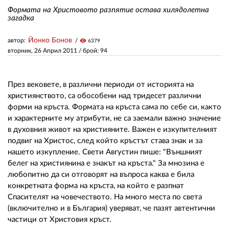
Формата на Христовото разпятие остава хилядолетна
загадка
ЗА НАС
Йонко Бонов
автор:
visibility
6379
АВТОРИ
вторник, 26 Април 2011
/ брой: 94
РЕДАКЦИЯ
През вековете, в различни периоди от историята на
КОНТАКТИ
християнството, са обособени над тридесет различни
форми на кръста. Формата на кръста сама по себе си, както
РЕКЛАМА
и характерните му атрибути, не са заемали важно значение
АБОНАМЕНТ
в духовния живот на християните. Важен е изкупителният
подвиг на Христос, след който кръстът става знак и за
УСЛОВИЯ ЗА ПОЛЗВАНЕ
нашето изкупление. Свети Августин пише: "Външният
белег на християнина е знакът на кръста." За мнозина е
ПОЛИТИКА ЗА БИСКВИТКИТЕ
любопитно да си отговорят на въпроса каква е била
конкретната форма на кръста, на който е разпнат
ПОЛИТИКАТА ЗА
Спасителят на човечеството. На много места по света
ПОВЕРИТЕЛНОСТ
(включително и в България) уверяват, че пазят автентични
частици от Христовия кръст.