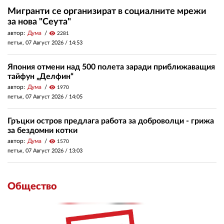
Мигранти се организират в социалните мрежи
за нова "Сеута"
автор:
Дума
visibility
2281
петък, 07 Август 2026 /
14:53
Япония отмени над 500 полета заради приближаващия
тайфун „Делфин“
автор:
Дума
visibility
1970
петък, 07 Август 2026 /
14:05
Гръцки остров предлага работа за доброволци - грижа
за бездомни котки
автор:
Дума
visibility
1570
петък, 07 Август 2026 /
13:03
Общество