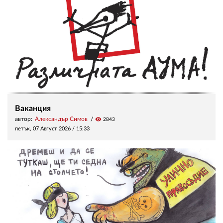
Ваканция
автор:
Александър Симов
visibility
2843
петък, 07 Август 2026 /
15:33