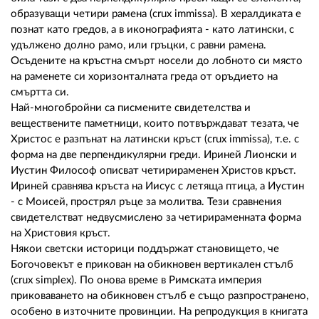
образуващи четири рамена (crux immissa). В хералдиката е
познат като гредов, а в иконографията - като латински, с
удължено долно рамо, или гръцки, с равни рамена.
Осъдените на кръстна смърт носели до лобното си място
на раменете си хоризонталната греда от оръдието на
смъртта си.
Най-многобройни са писмените свидетелства и
веществените паметници, които потвърждават тезата, че
Христос е разпънат на латински кръст (crux immissa), т.е. с
форма на две перпендикулярни греди. Ириней Лионски и
Иустин Философ описват четирираменен Христов кръст.
Ириней сравнява кръста на Иисус с летяща птица, а Иустин
- с Моисей, прострял ръце за молитва. Тези сравнения
свидетелстват недвусмислено за четирираменната форма
на Христовия кръст.
Някои светски историци поддържат становището, че
Богочовекът е прикован на обикновен вертикален стълб
(crux simplex). По онова време в Римската империя
приковаването на обикновен стълб е също разпространено,
особено в източните провинции. На репродукция в книгата