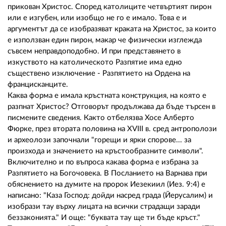
прикован Христос. Според католиците четвъртият пирон
или е изгубен, или изобщо не го е имало. Това е и
аргументът да се изобразяват краката на Христос, за които
е използван един пирон, макар че физически изглежда
съвсем неправдоподобно. И при представянето в
изкуството на католическото Разпятие има едно
съществено изключение - Разпятието на Ордена на
францисканците.
Каква форма е имала кръстната конструкция, на която е
разпнат Христос? Отговорът продължава да бъде търсен в
писмените сведения. Както отбелязва Хосе Алберто
Фюрке, през втората половина на ХVIII в. сред антрополози
и археолози започнали "горещи и ярки спорове... за
произхода и значението на кръстообразните символи".
Включително и по въпроса какава форма е избрана за
Разпятието на Богочовека. В Посланието на Варнава при
обяснението на думите на пророк Иезекиил (Иез. 9:4) е
написано: "Каза Господ: дойди насред града (Йерусалим) и
изобрази тау върху лицата на всички страдащи заради
беззаконията." И още: "буквата тау ще ти бъде кръст."