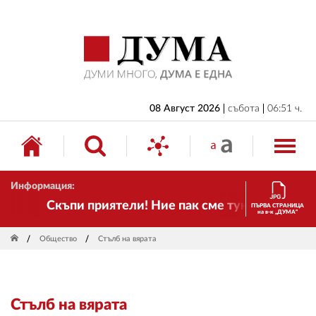
НАЧАЛО
БЪЛГАРИЯ
ИКОНОМИКА
ИЗБОРИ
08 Август 2026
събота
06:51 ч.
СВЯТ
ОБЩЕСТВО
Информация:
КУЛТУРА
Скъпи приятели! Ние пак сме тук! Времето се 
ПЪРВА СТРАНИЦА
на в-к „ДУМА“
ЖИВОТ
Общество
Стълб на вярата
СПОРТ
ПРИЛОЖЕНИЯ
Стълб на вярата
ДРУГИ