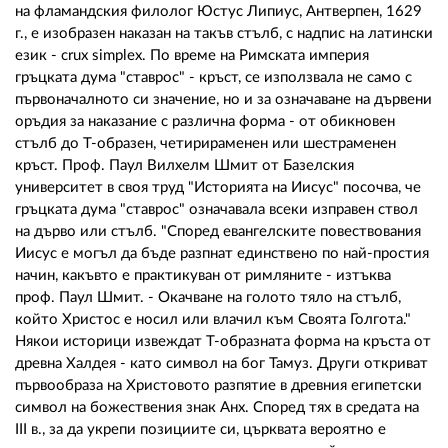
на фламандския филолог Юстус Липиус, Антверпен, 1629
г., е изобразен наказан на такъв стълб, с надпис на латински
език - crux simplex. По време на Римската империя
гръцката дума "ставрос" - кръст, се използвала не само с
първоначалното си значение, но и за означаване на дървени
оръдия за наказание с различна форма - от обикновен
стълб до Т-образен, четирираменен или шестраменен
кръст. Проф. Паул Вилхелм Шмит от Базелския
университет в своя труд "Историята на Иисус" посочва, че
гръцката дума "ставрос" означавала всеки изправен ствол
на дърво или стълб. "Според евангелските повествования
Иисус е могъл да бъде разпнат единствено по най-простия
начин, какъвто е практикуван от римляните - изтъква
проф. Паул Шмит. - Окачване на голото тяло на стълб,
който Христос е носил или влачил към Своята Голгота."
Някои историци извеждат Т-образната форма на кръста от
древна Халдея - като символ на бог Тамуз. Други откриват
първообраза на Христовото разпятие в древния египетски
символ на божествения знак Анх. Според тях в средата на
III в., за да укрепи позициите си, църквата вероятно е