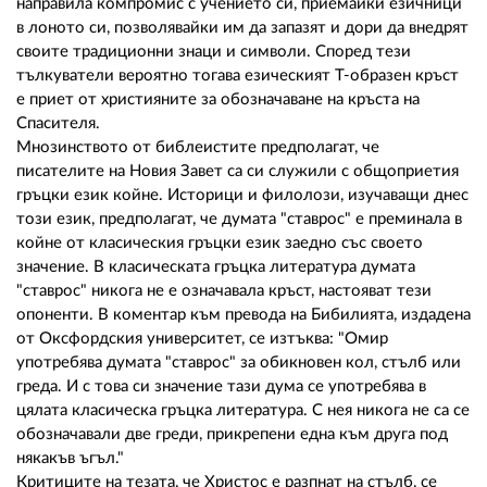
направила компромис с учението си, приемайки езичници
в лоното си, позволявайки им да запазят и дори да внедрят
своите традиционни знаци и символи. Според тези
тълкуватели вероятно тогава езическият Т-образен кръст
е приет от християните за обозначаване на кръста на
Спасителя.
Мнозинството от библеистите предполагат, че
писателите на Новия Завет са си служили с общоприетия
гръцки език койне. Историци и филолози, изучаващи днес
този език, предполагат, че думата "ставрос" е преминала в
койне от класическия гръцки език заедно със своето
значение. В класическата гръцка литература думата
"ставрос" никога не е означавала кръст, настояват тези
опоненти. В коментар към превода на Бибилията, издадена
от Оксфордския университет, се изтъква: "Омир
употребява думата "ставрос" за обикновен кол, стълб или
греда. И с това си значение тази дума се употребява в
цялата класическа гръцка литература. С нея никога не са се
обозначавали две греди, прикрепени една към друга под
някакъв ъгъл."
Критиците на тезата, че Христос е разпнат на стълб, се