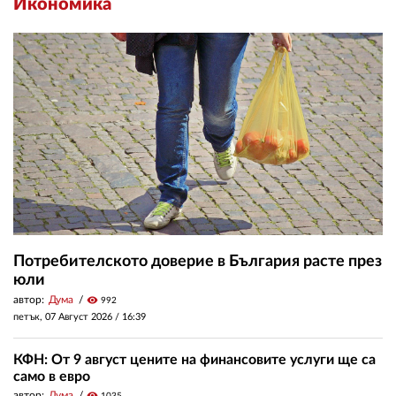
Икономика
Потребителското доверие в България расте през
юли
автор:
Дума
visibility
992
петък, 07 Август 2026 /
16:39
КФН: От 9 август цените на финансовите услуги ще са
само в евро
автор:
Дума
visibility