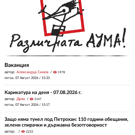
Ваканция
автор:
Александър Симов
visibility
1978
петък, 07 Август 2026 /
15:33
Карикатура на деня - 07.08.2026 г.
автор:
Дума
visibility
2147
петък, 07 Август 2026 /
15:17
Защо няма тунел под Петрохан: 110 години обещания,
зелени спирачки и държавна безотговорност
автор:
visibility
2233