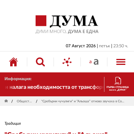
НАЧАЛО
БЪЛГАРИЯ
ИКОНОМИКА
ИЗБОРИ
07 Август 2026
петък
23:50 ч.
СВЯТ
ОБЩЕСТВО
Информация:
КУЛТУРА
и налага необходимостта от трансформации. И ДУМА 
ПЪРВА СТРАНИЦА
на в-к „ДУМА“
ЖИВОТ
Общество
"Сребърни чучулиги" и "Альоша" отново звучаха в София
СПОРТ
ПРИЛОЖЕНИЯ
Традиция
ДРУГИ