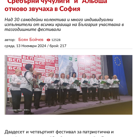
"Сребърни чучулиги" и "Альоша"
отново звучаха в София
ЗА НАС
Над 30 самодейни колектива и много индивидуални
изпълнители от всички краища на България участваха в
АВТОРИ
тазгодишните фестивали
Боян Бойчев
автор:
visibility
РЕДАКЦИЯ
12528
сряда, 13 Ноември 2024
/ брой: 217
КОНТАКТИ
РЕКЛАМА
АБОНАМЕНТ
УСЛОВИЯ ЗА ПОЛЗВАНЕ
ПОЛИТИКА ЗА БИСКВИТКИТЕ
ПОЛИТИКАТА ЗА
ПОВЕРИТЕЛНОСТ
Двадесет и четвъртият фестивал за патриотична и