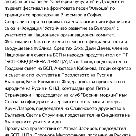
02 975 20 35
антифашистка песен "Сребърни чучулиги" и Двадесет и
първият фестивал на фронтовата песен "Альоша" по
традиция се проведоха на 9 ноември в София.
Съорганизатори на проявата са Българският антифашистки
съюз и Фондация "Устойчиво развитие за България" с
участието на Национален организационен комитет.
Фестивалите бяха почетени от много официални гости и
въодушевена публика. Сред тях бяха: Деян Дечев, член на
Националния съвет на БСП и народен представител от ПГ
"БСП-ОБЕДИНЕНА ЛЕВИЦА", Иван Таков, председател на
Градския съвет на БСП, Анастасия Кабанова, втори секретар
и съветник по културата в Посолството на Русия в
България, Бечо Якимов от Федерацията за приятелство с
народите на Русия и ОНД, контраадмирал Петър
Странчевски - председател на клуб "Военни моряци" към
Съюза на офицерите и сержантите от запаса и резерва,
Крум Лазаров, председател на Славянското дружество в
България, Светла Струмина, представител на Синдиката на
българските учители и др.
Прозвучаха приветствия от Атанас Зафиров, председател
на БСП, Н.Пр. Елеонора Митрофанова, посланик на Руската