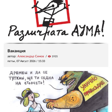
Ваканция
автор:
Александър Симов
visibility
1935
петък, 07 Август 2026 /
15:33