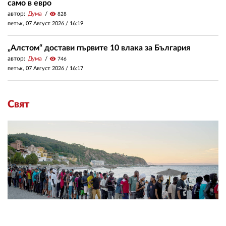
само в евро
автор:
Дума
visibility
828
петък, 07 Август 2026 /
16:19
„Алстом“ достави първите 10 влака за България
автор:
Дума
visibility
746
петък, 07 Август 2026 /
16:17
Свят