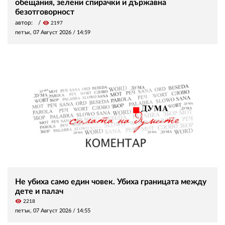
обещания, зелени спирачки и държавна
безотговорност
автор:
visibility
2197
петък, 07 Август 2026 /
14:59
Не убиха само един човек. Убиха границата между
дете и палач
visibility
2218
петък, 07 Август 2026 /
14:55