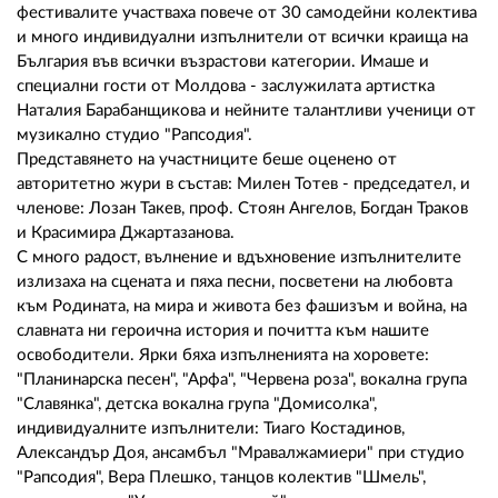
фестивалите участваха повече от 30 самодейни колектива
и много индивидуални изпълнители от всички краища на
България във всички възрастови категории. Имаше и
специални гости от Молдова - заслужилата артистка
Наталия Барабанщикова и нейните талантливи ученици от
музикално студио "Рапсодия".
Представянето на участниците беше оценено от
авторитетно жури в състав: Милен Тотев - председател, и
членове: Лозан Такев, проф. Стоян Ангелов, Богдан Траков
и Красимира Джартазанова.
С много радост, вълнение и вдъхновение изпълнителите
излизаха на сцената и пяха песни, посветени на любовта
към Родината, на мира и живота без фашизъм и война, на
славната ни героична история и почитта към нашите
освободители. Ярки бяха изпълненията на хоровете:
"Планинарска песен", "Арфа", "Червена роза", вокална група
"Славянка", детска вокална група "Домисолка",
индивидуалните изпълнители: Тиаго Костадинов,
Александър Доя, ансамбъл "Мравалжамиери" при студио
"Рапсодия", Вера Плешко, танцов колектив "Шмель",