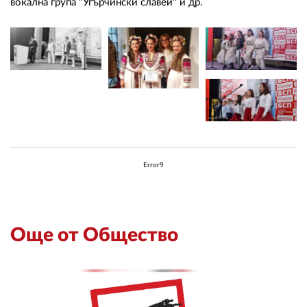
вокална група "Угърчински славей" и др.
Error9
Още от Общество