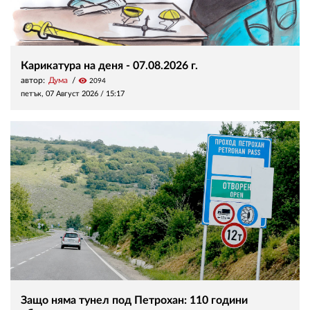
Карикатура на деня - 07.08.2026 г.
автор:
Дума
visibility
2094
петък, 07 Август 2026 /
15:17
Защо няма тунел под Петрохан: 110 години