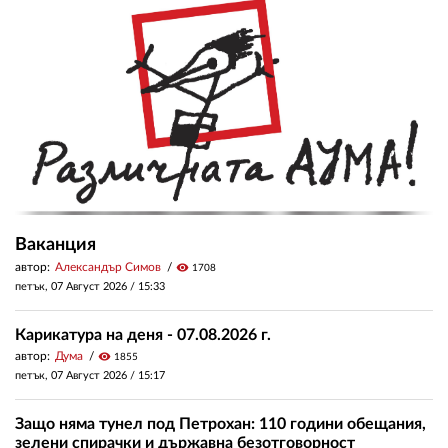
Ваканция
автор:
Александър Симов
visibility
1708
петък, 07 Август 2026 /
15:33
Карикатура на деня - 07.08.2026 г.
автор:
Дума
visibility
1855
петък, 07 Август 2026 /
15:17
Защо няма тунел под Петрохан: 110 години обещания,
зелени спирачки и държавна безотговорност