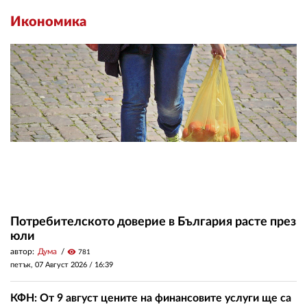
Икономика
Потребителското доверие в България расте през
юли
автор:
Дума
visibility
781
петък, 07 Август 2026 /
16:39
КФН: От 9 август цените на финансовите услуги ще са