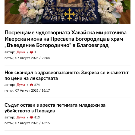
Посрещаме чудотворната Хавайска мироточива
Иверска икона на Пресвета Богородица в храм
„Въведение Богородично“ в Благоевград
автор:
Дума
visibility
1
петък, 07 Август 2026 /
22:04
Нов скандал в здравеопазването: Закрива се и съветът
по цени на лекарствата
автор:
Дума
visibility
874
петък, 07 Август 2026 /
16:17
Съдът остави в ареста петимата младежи за
убийството в Пловдив
автор:
Дума
visibility
813
петък, 07 Август 2026 /
16:15