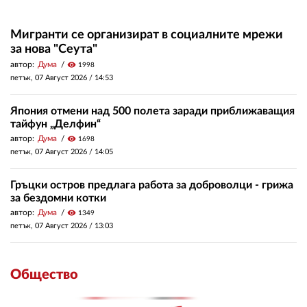
Мигранти се организират в социалните мрежи
за нова "Сеута"
автор:
Дума
visibility
1998
петък, 07 Август 2026 /
14:53
Япония отмени над 500 полета заради приближаващия
тайфун „Делфин“
автор:
Дума
visibility
1698
петък, 07 Август 2026 /
14:05
Гръцки остров предлага работа за доброволци - грижа
за бездомни котки
автор:
Дума
visibility
1349
петък, 07 Август 2026 /
13:03
Общество