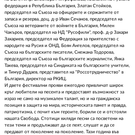
федерация в Република България, Златан Стойков,
председател на Съюза на офицерите и сержантите от
запаса и резерва, доц. д-р Иван Сечанов, председател на
Съюза на ветераните от войните в България, Милен
Чакъров, председател на НД "Русофили", проф. д-р Захари
Захариев, председател на Федерация за приятелство с
народите на Русия и ОНД, Боян Ангелов, председател на
Съюза на българските писатели, Снежана Тодорова,
председател на Съюза на българските журналисти, Янка
Такева, председател на Синдиката на българските учители,
и Тимур Дудаев, представител на "Россотрудничество" в
България, директор на РКИЦ.
И двете фестивални прояви ежегодно привличат широк
кръг любители на песента и предоставят възможност за
израз не само на музикален талант, но и на гражданска
позиция в защита на мира, историческата памет и правда,
патриотизма, с почит към героите, борили се и отстояли
нашата Свобода. Стотици хиляди песни са посветени на
тези теми и продължават да се пеят, слушат и да се
предават от поколение на поколение. Тази година във