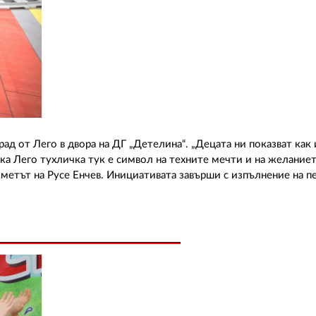
рад от Лего в двора на ДГ „Детелина“. „Децата ни показват как
сяка Лего тухличка тук е символ на техните мечти и на желание
кметът на Русе Енчев. Инициативата завърши с изпълнение на пе