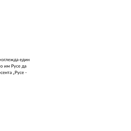
 изглежда един
то им Русе да
сента „Русе -