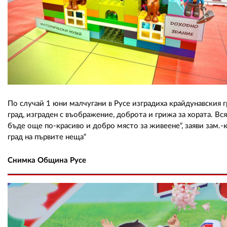
По случай 1 юни малчугани в Русе изградиха крайдунавския г
град, изграден с въображение, доброта и грижа за хората. В
бъде още по-красиво и добро място за живеене“, заяви зам.-
град на първите неща“
Снимка Община Русе