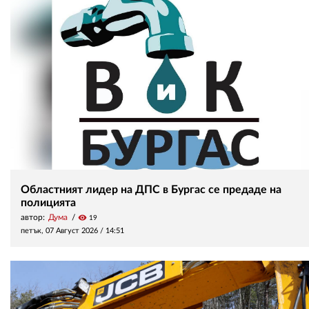
Областният лидер на ДПС в Бургас се предаде на
полицията
автор:
Дума
visibility
19
петък, 07 Август 2026 /
14:51