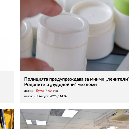
Полицията предупреждава за мними „лечители“
Родопите и „чудодейни“ мехлеми
автор:
Дума
visibility
190
петък, 07 Август 2026 /
14:09