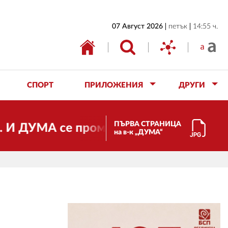
НАЧАЛО
07 Август 2026
петък
14:55 ч.
БЪЛГАРИЯ
ИКОНОМИКА
ИЗБОРИ
СПОРТ
ПРИЛОЖЕНИЯ
ДРУГИ
СВЯТ
ОБЩЕСТВО
ПЪРВА СТРАНИЦА
 се променя и става електронно издани
на в-к „ДУМА“
КУЛТУРА
ЖИВОТ
СПОРТ
ПРИЛОЖЕНИЯ
ДРУГИ