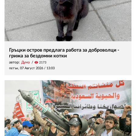
Гръцки остров предлага работа за доброволци -
грижа за бездомни котки
автор:
Дума
visibility
2173
петък, 07 Август 2026 /
13:03