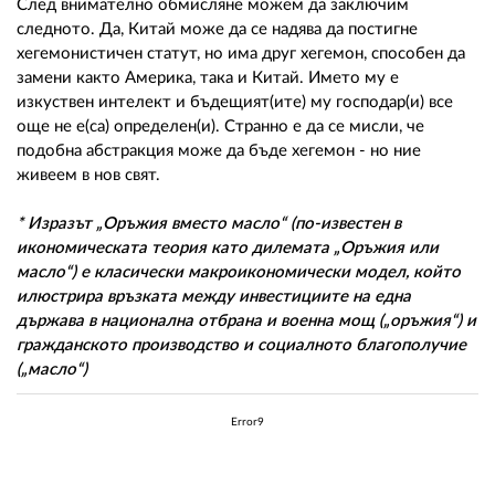
След внимателно обмисляне можем да заключим
следното. Да, Китай може да се надява да постигне
хегемонистичен статут, но има друг хегемон, способен да
замени както Америка, така и Китай. Името му е
изкуствен интелект и бъдещият(ите) му господар(и) все
още не е(са) определен(и). Странно е да се мисли, че
подобна абстракция може да бъде хегемон - но ние
живеем в нов свят.
* Изразът „Оръжия вместо масло“ (по-известен в
икономическата теория като дилемата „Оръжия или
масло“) е класически макроикономически модел, който
илюстрира връзката между инвестициите на една
държава в национална отбрана и военна мощ („оръжия“) и
гражданското производство и социалното благополучие
(„масло“)
Error9