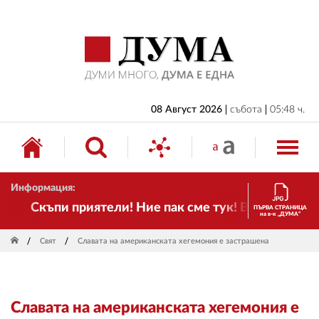
НАЧАЛО
БЪЛГАРИЯ
ИКОНОМИКА
ИЗБОРИ
08 Август 2026
събота
05:48 ч.
СВЯТ
ОБЩЕСТВО
Информация:
КУЛТУРА
Скъпи приятели! Ние пак сме тук! Времето се про
ПЪРВА СТРАНИЦА
на в-к „ДУМА“
ЖИВОТ
Свят
Славата на американската хегемония е застрашена
СПОРТ
ПРИЛОЖЕНИЯ
Славата на американската хегемония е
ДРУГИ