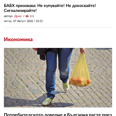
БАБХ призовава: Не купувайте! Не докосвайте!
Сигнализирайте!
автор:
Дума
visibility
111
петък, 07 Август 2026 /
23:51
Икономика
Потребителското доверие в България расте през