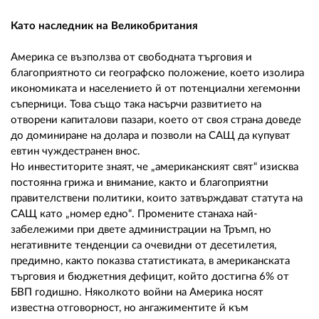
Като наследник на Великобритания
Америка се възползва от свободната търговия и
благоприятното си географско положение, което изолира
икономиката и населението й от потенциални хегемонни
съперници. Това също така насърчи развитието на
отворени капиталови пазари, което от своя страна доведе
до доминиране на долара и позволи на САЩ да купуват
евтин чуждестранен внос.
Но инвеститорите знаят, че „американският свят“ изисква
постоянна грижа и внимание, както и благоприятни
правителствени политики, които затвърждават статута на
САЩ като „номер едно“. Промените станаха най-
забележими при двете администрации на Тръмп, но
негативните тенденции са очевидни от десетилетия,
предимно, както показва статистиката, в американската
търговия и бюджетния дефицит, който достигна 6% от
БВП годишно. Няколкото войни на Америка носят
известна отговорност, но ангажиментите й към