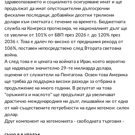
здравеопазването и социалното осигуряване имат и ще
продължат да имат опустошителни дългосрочни
фискални последици, добавяйки десетки трилиони
долари към сметката с течение на времето. Бюджетната
служба на Конгреса прогнозира, че националният дълг ще
се увеличи от 101% от БВП през 2026 г. до 120% през
2036 г. Това е далеч по-високо от предишния рекорд от
106%, поставен непосредствено след Втората световна
война.
А след това е и цената на войната в Иран, която вероятно
ще надхвърли значително 29-те милиарда долара,
оценени от служители на Пентагона. Освен това Америка
ще трябва да поддържа високи разходи за отбрана в
продължение на много години. В резултат на това
"оръжията и маслото" ще продължат да увеличават
драстично международния ни дълг, лишавайки ни от една
от най-съществените потребности на един хегемон: силен
долар.
Друг компонент на хегемонията - свободната търговия -
също е в упадък