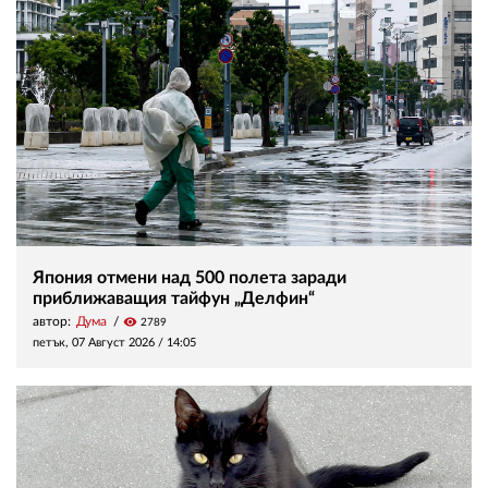
Япония отмени над 500 полета заради
приближаващия тайфун „Делфин“
автор:
Дума
visibility
2789
петък, 07 Август 2026 /
14:05