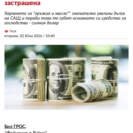
застрашена
Харченето за "оръжия и масло"* значително увеличи дълга
ЗА НАС
на САЩ и поради това те губят основното си средство за
господство - силния долар
АВТОРИ
visibility
7424
вторник, 02 Юни 2026 /
10:40
РЕДАКЦИЯ
КОНТАКТИ
РЕКЛАМА
АБОНАМЕНТ
УСЛОВИЯ ЗА ПОЛЗВАНЕ
ПОЛИТИКА ЗА БИСКВИТКИТЕ
ПОЛИТИКАТА ЗА
ПОВЕРИТЕЛНОСТ
Бил ГРОС,