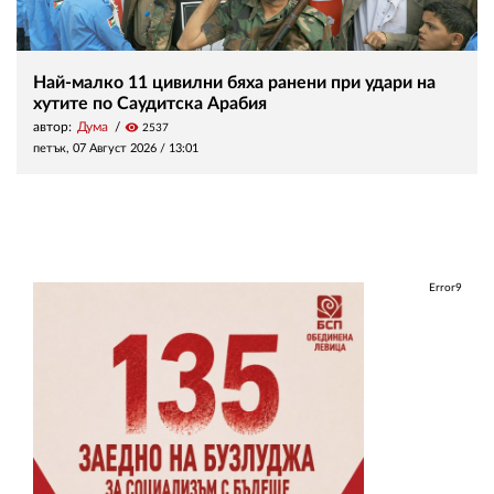
Най-малко 11 цивилни бяха ранени при удари на
хутите по Саудитска Арабия
автор:
Дума
visibility
2537
петък, 07 Август 2026 /
13:01
Error9