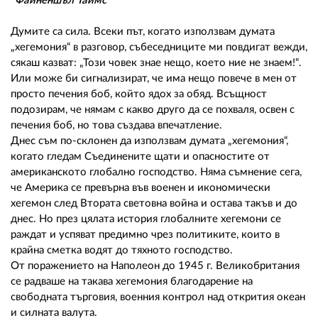
02 975 20 35
"Файненшъл Таймс"
Думите са сила. Всеки път, когато използвам думата
„хегемония“ в разговор, събеседниците ми повдигат вежди,
сякаш казват: „Този човек знае нещо, което ние не знаем!“.
Или може би сигнализират, че има нещо повече в мен от
просто печения боб, който ядох за обяд. Всъщност
подозирам, че нямам с какво друго да се похваля, освен с
печения боб, но това създава впечатление.
Днес съм по-склонен да използвам думата „хегемония“,
когато гледам Съединените щати и опасностите от
американското глобално господство. Няма съмнение сега,
че Америка се превърна във военен и икономически
хегемон след Втората световна война и остава такъв и до
днес. Но през цялата история глобалните хегемони се
раждат и успяват предимно чрез политиките, които в
крайна сметка водят до тяхното господство.
От поражението на Наполеон до 1945 г. Великобритания
се радваше на такава хегемония благодарение на
свободната търговия, военния контрол над открития океан
и силната валута.