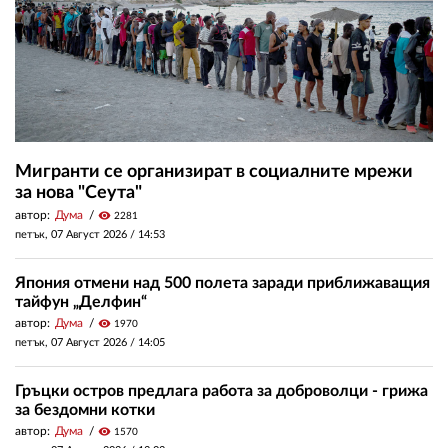
Мигранти се организират в социалните мрежи
за нова "Сеута"
автор:
Дума
visibility
2281
петък, 07 Август 2026 /
14:53
Япония отмени над 500 полета заради приближаващия
тайфун „Делфин“
автор:
Дума
visibility
1970
петък, 07 Август 2026 /
14:05
Гръцки остров предлага работа за доброволци - грижа
за бездомни котки
автор:
Дума
visibility
1570