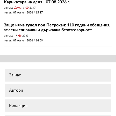
Карикатура на деня - 07.08.2026 г.
автор:
Дума
visibility
2147
петък, 07 Август 2026 /
15:17
Защо няма тунел под Петрохан: 110 години обещания,
зелени спирачки и държавна безотговорност
автор:
visibility
2233
петък, 07 Август 2026 /
14:59
За нас
Автори
Редакция