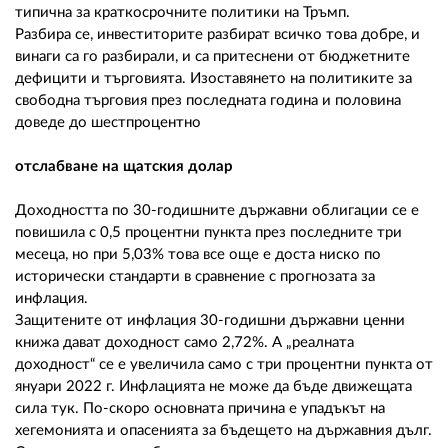
типична за краткосрочните политики на Тръмп.
Разбира се, инвеститорите разбират всичко това добре, и
винаги са го разбирали, и са притеснени от бюджетните
дефицити и търговията. Изоставянето на политиките за
свободна търговия през последната година и половина
доведе до шестпроцентно
отслабване на щатския долар
Доходността по 30-годишните държавни облигации се е
повишила с 0,5 процентни пункта през последните три
месеца, но при 5,03% това все още е доста ниско по
исторически стандарти в сравнение с прогнозата за
инфлация.
Защитените от инфлация 30-годишни държавни ценни
книжа дават доходност само 2,72%. А „реалната
доходност“ се е увеличила само с три процентни пункта от
януари 2022 г. Инфлацията не може да бъде движещата
сила тук. По-скоро основната причина е упадъкът на
хегемонията и опасенията за бъдещето на държавния дълг.