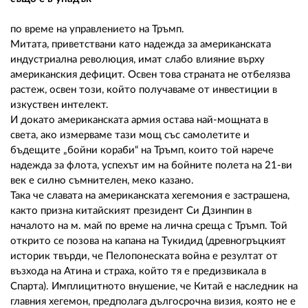
по време на управлението на Тръмп.
Митата, приветствани като надежда за американската
индустриална революция, имат слабо влияние върху
американския дефицит. Освен това страната не отбелязва
растеж, освен този, който получаваме от инвестиции в
изкуствен интелект.
И докато американската армия остава най-мощната в
света, ако измерваме тази мощ със самолетите и
бъдещите „бойни кораби“ на Тръмп, които той нарече
надежда за флота, успехът им на бойните полета на 21-ви
век е силно съмнителен, меко казано.
Така че славата на американската хегемония е застрашена,
както призна китайският президент Си Дзинпин в
началото на м. май по време на лична среща с Тръмп. Той
открито се позова на капана на Тукидид (древногръцкият
историк твърди, че Пелопонеската война е резултат от
възхода на Атина и страха, който тя е предизвикала в
Спарта). Имплицитното внушение, че Китай е наследник на
главния хегемон, предполага дългосрочна визия, която не е