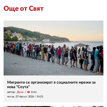
Още от Свят
Мигранти се организират в социалните мрежи за
нова "Сеута"
автор:
Дума
visibility
3143
петък, 07 Август 2026 /
14:53