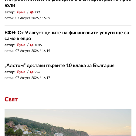
юли
автор:
Дума
visibility
992
петък, 07 Август 2026 /
16:39
КФН: От 9 август цените на финансовите услуги ще са
само в евро
автор:
Дума
visibility
1035
петък, 07 Август 2026 /
16:19
„Алстом“ достави първите 10 влака за България
автор:
Дума
visibility
926
петък, 07 Август 2026 /
16:17
Свят