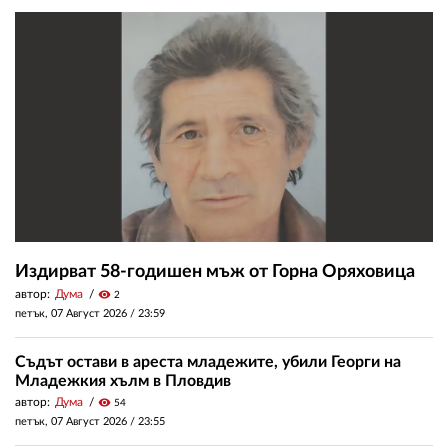
Издирват 58-годишен мъж от Горна Оряховица
автор:
Дума
visibility
2
петък, 07 Август 2026 /
23:59
Съдът остави в ареста младежите, убили Георги на
Младежкия хълм в Пловдив
автор:
Дума
visibility
54
петък, 07 Август 2026 /
23:55