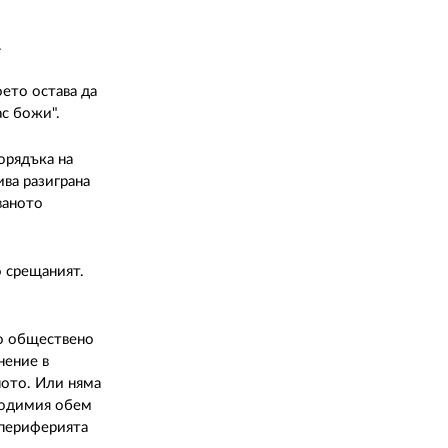
.
оето остава да
ас божи".
орядъка на
ва разиграна
ваното
 срещаният.
но обществено
нение в
ното. Или няма
бходимия обем
 периферията