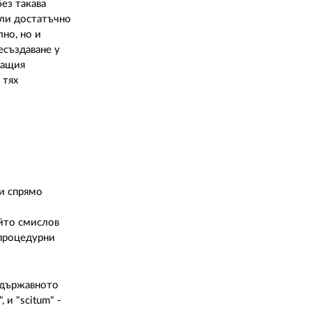
ез такава
или достатъчно
но, но и
есъздаване у
ващия
 тях
ии спрямо
ийто смислов
з процедурни
 държавното
 и "scitum" -