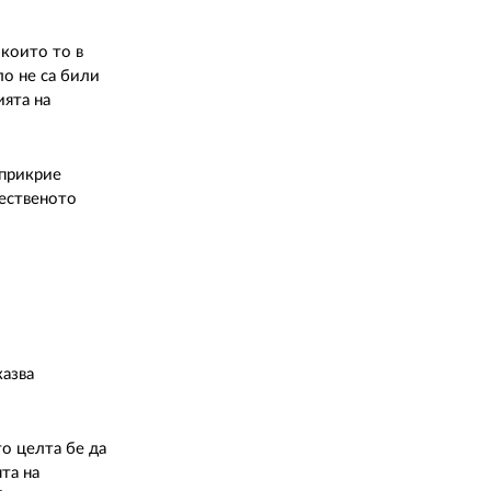
 които то в
ло не са били
ията на
 прикрие
щественото
казва
о целта бе да
та на