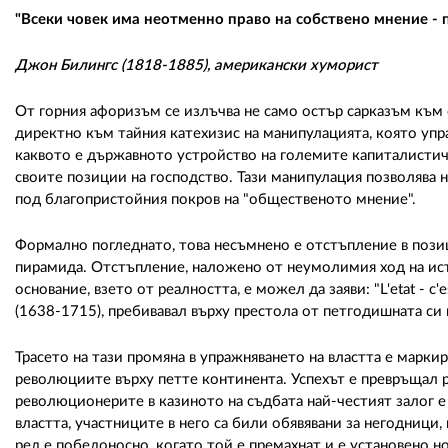
"Всеки човек има неотменно право на собствено мнение - п
Джон Билингс (1818-1885), американски хуморист
От горния афоризъм се излъчва не само остър сарказъм къ
директно към тайния катехизис на манипулацията, която уп
каквото е държавното устройство на големите капиталистиче
своите позиции на господство. Тази манипулация позволява 
под благопристойния покров на "общественото мнение".
Формално погледнато, това несъмнено е отстъпление в позиц
пирамида. Отстъпление, наложено от неумолимия ход на ис
основание, взето от реалността, е можел да заяви: "L'еtat - c'
(1638-1715), пребивавал върху престола от петгодишната си 
Трасето на тази промяна в упражняването на властта е маркир
революциите върху петте континента. Успехът е превръщал 
революционерите в казиното на съдбата най-честият залог е
властта, участниците в него са били обявявани за негодниц
ред е победоносно, когато той е премахнат и е установено 