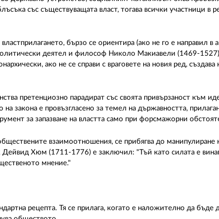
блъсъка със съществуващата власт, тогава всички участници в 
ластприлагането, бързо се ориентира (ако не го е направил в ав
 политически деятел и философ Николо Макиавели (1469-1527)
нархически, ако не се справи с враговете на новия ред, създава
нства претенциозно парадират със своята привързаност към иде
 на закона е провъзгласено за темел на държавността, прилага
румент за запазване на властта само при форсмажорни обстоят
 обществените взаимоотношения, се прибягва до манипулиране 
ейвид Хюм (1711-1776) е заключил: "Тъй като силата е винаг
бщественото мнение."
ндартна рецепта. Тя се прилага, когато е наложително да бъде 
нува обществото.