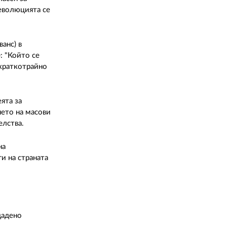
революцията се
анс) в
: "Който се
 краткотрайно
ята за
нето на масови
елства.
на
и на страната
дадено