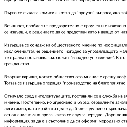
Първо се създава комисия, която да "проучи" въпроса, ако т
Всъщност, проблемът предварително е проучен и е изяснено к
се извърши, е решението да се представи като идващо от низ
Извършва се сондаж на общественото мнение по неофициален 
изключенията), че решението, изгодно за управляващото мал
театрална постановка със сюжет "народно управление". Като
гражданство.
Вторият вариант, когато общественото мнение е срещу неаф
Тогава се извършва операция "производство на благоприятно
Отначало сред интелектуалците, поставили се в служба на в
мнение. Постепенно, но агресивно и бързо, сервилните зана
легитимно, като крайната цел е да бъде задушено първона
отношение към въпроса, както се случва нерядко. Дори пон
информация, за да е в състояние да си оформи меродавно ст