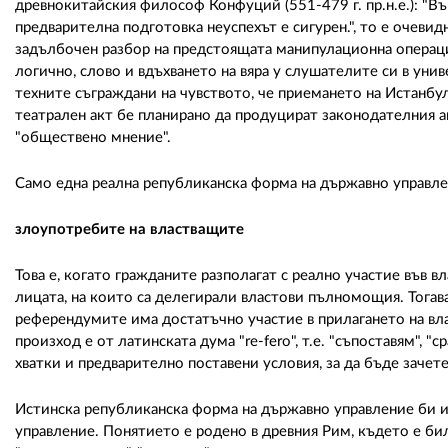
древнокитайския философ Конфуций (551-479 г. пр.н.е.): "Въ
предварителна подготовка неуспехът е сигурен.", то е очеви
задълбочен разбор на предстоящата манипулационна операци
логично, слово и вдъхването на вяра у слушателите си в унив
техните съграждани на чувството, че приемането на Истанбул
театрален акт бе планирано да продуцират законодателния а
"обществено мнение".
Само една реална републиканска форма на държавно управле
злоупотребите на властващите
Това е, когато гражданите разполагат с реално участие във в
лицата, на които са делегирали властови пълномощия. Тогава
референдумите има достатъчно участие в прилагането на вла
произход е от латинската дума "re-fero", т.е. "съпоставям", "с
хватки и предварително поставени условия, за да бъде зачете
Истинска републиканска форма на държавно управление би 
управление. Понятието е родено в древния Рим, където е било 