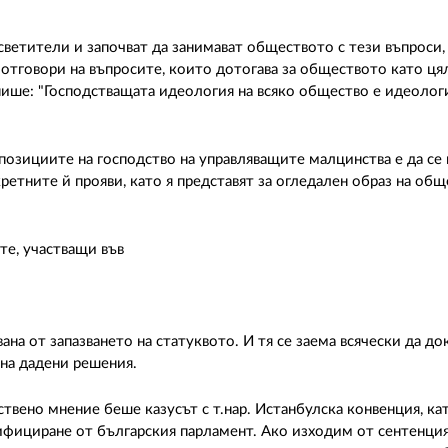
светители и започват да занимават обществото с тези въпроси,
т отговори на въпросите, които дотогава за обществото като ця
 пише: "Господстващата идеология на всяко общество е идеолог
 позициите на господство на управляващите малцинства е да се
ретните й прояви, като я представят за огледален образ на об
те, участващи във
ана от запазването на статуквото. И тя се заема всячески да до
на дадени решения.
вено мнение беше казусът с т.нар. Истанбулска конвенция, кат
ифициране от българския парламент. Ако изходим от сентенция