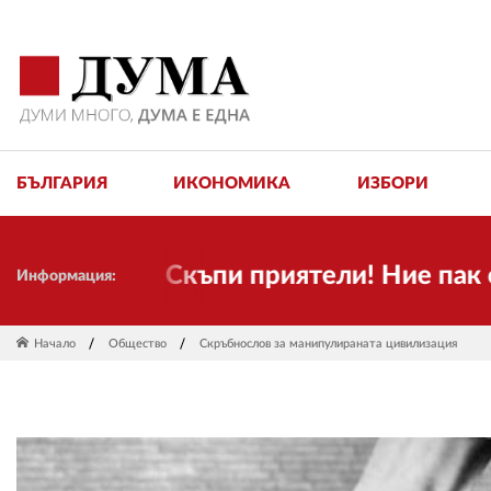
БЪЛГАРИЯ
ИКОНОМИКА
ИЗБОРИ
Скъпи приятели! Ние пак сме ту
Информация:
Начало
Общество
Скръбнослов за манипулираната цивилизация