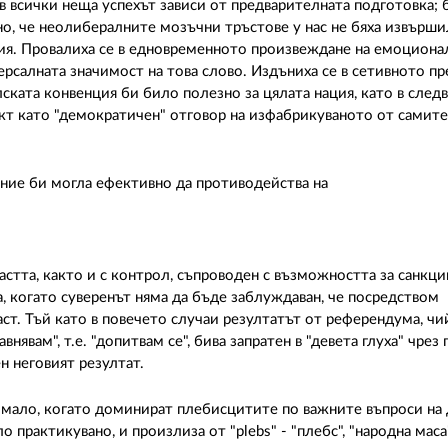
в всички неща успехът зависи от предварителната подготовка; б
дно, че неолибералните мозъчни тръстове у нас не бяха извърш
я. Провалиха се в едновременното произвеждане на емоционал
ерсалната значимост на това слово. Издъниха се в сетивното пр
ската конвенция би било полезно за цялата нация, като в след
кт като "демократичен" отговор на изфабрикуваното от самите
ние би могла ефективно да противодейства на
ластта, както и с контрол, съпроводен с възможността за санкц
, когато суверенът няма да бъде заблуждаван, че посредством
ст. Тъй като в повечето случаи резултатът от референдума, ч
равнявам", т.е. "допитвам се", бива запратен в "девета глуха" чре
н неговият резултат.
имало, когато доминират плебисцитите по важните въпроси на
практикувано, и произлиза от "plebs" - "плебс", "народна маса",