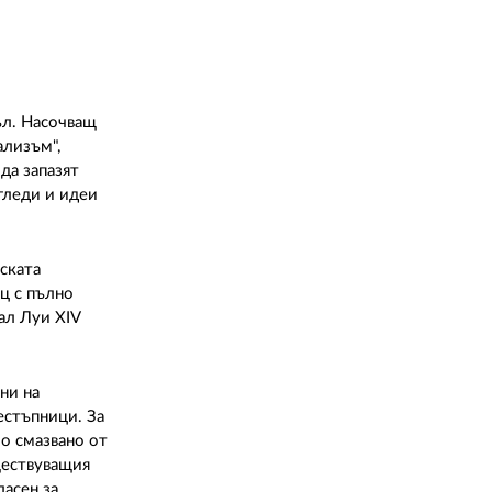
ъл. Насочващ
ализъм",
да запазят
гледи и идеи
ската
ц с пълно
рал Луи ХIV
ни на
естъпници. За
о смазвано от
ществуващия
ласен за