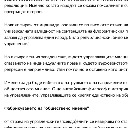
революция. Именно когато народът се оказва по-силният в с
превръщат в герои.
Новият тираж от индивиди, озовали се по високите етажи на в
универсалната валидност на сентенцията на флорентинския
залавя да управлява един народ, било републикански, било мо
управление."
Но в съвременния западен свят, където управляващите малци
спазването на индивидуалните права и където върховенството
репресии е неприемливо. Или по-точно е оставено като инст
Именно за да бъде избегнато натрупването на напрежение в
общественото мнение. Още английският философ и историк Д
на управляваните, управляващите се крепят единствено на о
Фабрикуването на "обществено мнение"
от страна на управленските (псевдо)елити се извършва по ста
официално решение по значителен въпрос, който силно въл