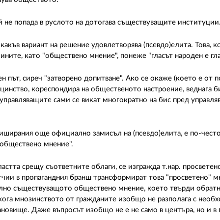
ой не попада в руслото на дотогава съществуващите институции
акъв вариант на решение удовлетворява (псевдо)елита. Това, к
ините, като "обществено мнение", понеже "гласът народен е гл
път, сиреч "затворено допитване". Ако се окаже (което е от п
цинство, кореспондира на общественото настроение, веднага би
 управляващите сами се викат многократно на бис пред управля
иширания още официално замисъл на (псевдо)елита, е по-често
 обществено мнение".
ластта срещу съответните облаги, се изгражда т.нар. просвете
ятчии в пропагандния бранш трансформират това "просветено" м
чално съществуващото обществено мнение, което твърди обрат
якога мнозинството от гражданите изобщо не разполага с нео
ановище. Даже въпросът изобщо не е не само в центъра, но и в