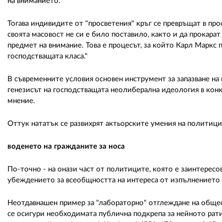
на вниманието.
Тогава индивидите от "просветения" кръг се превръщат в про
своята масовост не си е било поставило, както и да прокара
предмет на внимание. Това е процесът, за който Карл Маркс
господстващата класа."
В съвременните условия основен инструмент за запазване на
генезисът на господстващата неолиберална идеология в конк
мнение.
Оттук нататък се развихрят актьорските умения на политици
воденето на гражданите за носа
По-точно - на онази част от политиците, която е заинтересов
убеждението за всеобщността на интереса от изпълнението 
Неотдавнашен пример за "лабораторно" отглеждане на общест
се осигури необходимата публична подкрепа за нейното рат