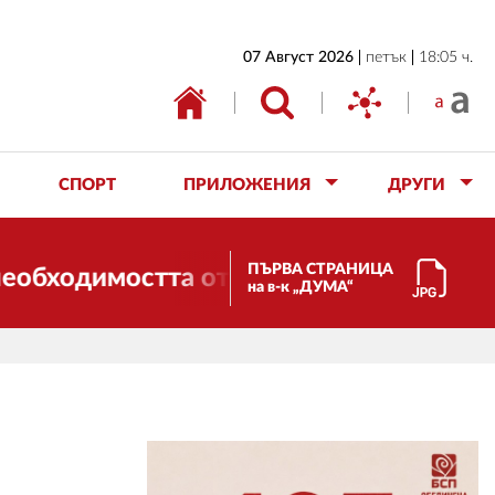
НАЧАЛО
07 Август 2026
петък
18:05 ч.
БЪЛГАРИЯ
ИКОНОМИКА
ИЗБОРИ
СПОРТ
ПРИЛОЖЕНИЯ
ДРУГИ
СВЯТ
ОБЩЕСТВО
ПЪРВА СТРАНИЦА
димостта от трансформации. И ДУМА се 
на в-к „ДУМА“
КУЛТУРА
ЖИВОТ
СПОРТ
ПРИЛОЖЕНИЯ
ДРУГИ