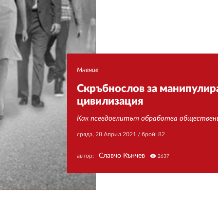
Мнение
Скръбнослов за манипулир
цивилизация
Как псевдоелитът обработва обществен
сряда, 28 Април 2021
/ брой: 82
Славчо Кънчев
автор:
visibility
2637