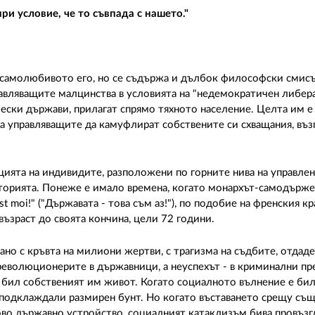
ри условие, че то съвпада с нашето."
м самолюбивото его, но се съдържа и дълбок философски смис
равляващите малцинства в условията на "недемократичен либер
ски държави, прилагат спрямо тяхното население. Целта им е 
на управляващите да камуфлират собствените си схващания, въз
ията на индивидите, разположени по горните нива на управлен
торията. Понеже е имало времена, когато монархът-самодърже
est moi!" ("Държавата - това съм аз!"), по подобие на френския к
възраст до своята кончина, цели 72 години.
ано с кръвта на милиони жертви, с трагизма на съдбите, отдаде
революционерите в държавници, а неуспехът - в криминални пр
 бил собственият им живот. Когато социалното вълнение е бил
и, подклаждали размирен бунт. Но когато въставането срещу съ
ново държавно устройство, социалният катаклизъм бива провъзг