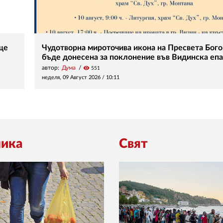
ще
Чудотворна мироточива икона на Пресвета Бог
бъде донесена за поклонение във Видинска еп
автор:
Дума
visibility
551
неделя, 09 Август 2026 /
10:11
ика
Свят