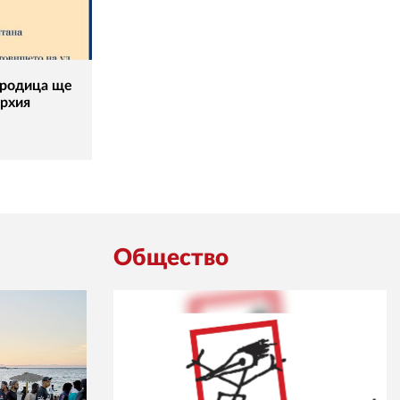
ородица ще
архия
Общество