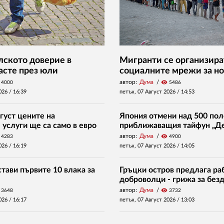
ското доверие в
Мигранти се организира
асте през юли
социалните мрежи за но
автор:
Дума
visibility
4000
5486
026 /
16:39
петък, 07 Август 2026 /
14:53
густ цените на
Япония отмени над 500 пол
услуги ще са само в евро
приближаващия тайфун „Д
автор:
Дума
visibility
4283
4900
026 /
16:19
петък, 07 Август 2026 /
14:05
тави първите 10 влака за
Гръцки остров предлага раб
доброволци - грижа за без
автор:
Дума
visibility
3648
3732
026 /
16:17
петък, 07 Август 2026 /
13:03