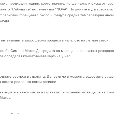
ние с предходни години, което значително ще намали риска от гор
ането "Събуди се" по телевизия "NOVA". По думите му, първонача
ват сериозни горещини с около 2 градуса средна температурна аном
риоди.
с интензивните атмосферни процеси в началото на летния сезон.
чен бе Симеон Матев.До средата на месеца не се очакват рекордно
а определят климатичната картина у нас.
одните ресурси в страната. Въпреки че в момента водоемите са д
 остава реален за някои региони.
на водата в някои места в страната. Този режим може да се наложи
 Матев.