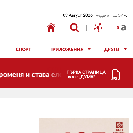
НАЧАЛО
09 Август 2026
неделя
12:37 ч.
БЪЛГАРИЯ
ИКОНОМИКА
ИЗБОРИ
СПОРТ
ПРИЛОЖЕНИЯ
ДРУГИ
СВЯТ
ОБЩЕСТВО
ПЪРВА СТРАНИЦА
 става електронно издание, но ще про
на в-к „ДУМА“
КУЛТУРА
ЖИВОТ
СПОРТ
ПРИЛОЖЕНИЯ
ДРУГИ