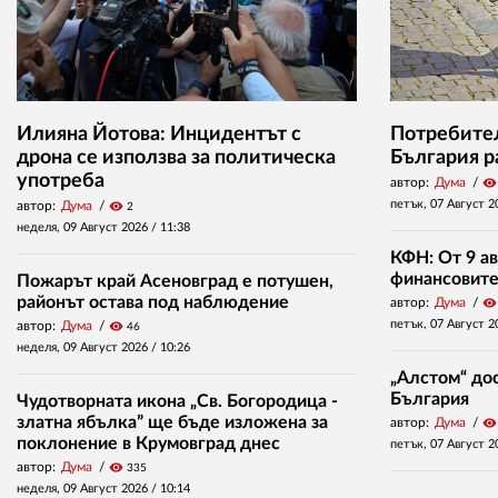
Илияна Йотова: Инцидентът с
Потребител
дрона се използва за политическа
България р
употреба
автор:
Дума
visibility
петък, 07 Август 2
автор:
Дума
visibility
2
неделя, 09 Август 2026 /
11:38
КФН: От 9 ав
финансовите 
Пожарът край Асеновград е потушен,
районът остава под наблюдение
автор:
Дума
visibility
петък, 07 Август 2
автор:
Дума
visibility
46
неделя, 09 Август 2026 /
10:26
„Алстом“ дос
България
Чудотворната икона „Св. Богородица -
златна ябълка” ще бъде изложена за
автор:
Дума
visibility
поклонение в Крумовград днес
петък, 07 Август 2
автор:
Дума
visibility
335
неделя, 09 Август 2026 /
10:14