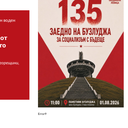
ЗА НАС
н воден
АВТОРИ
 от
РЕДАКЦИЯ
го
КОНТАКТИ
РЕКЛАМА
горещини,
АБОНАМЕНТ
УСЛОВИЯ ЗА ПОЛЗВАНЕ
ПОЛИТИКА ЗА БИСКВИТКИТЕ
ПОЛИТИКАТА ЗА
ПОВЕРИТЕЛНОСТ
Error9