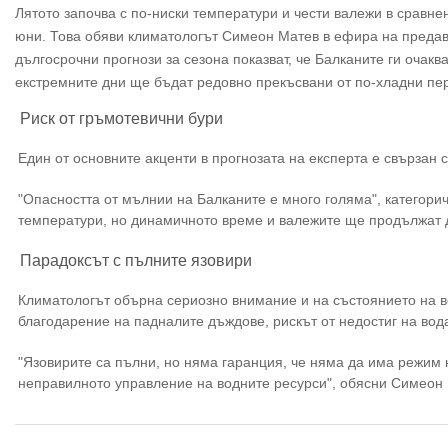
Лятото започва с по-ниски температури и чести валежи в сравне
юни. Това обяви климатологът Симеон Матев в ефира на предав
дългосрочни прогнози за сезона показват, че Балканите ги очак
екстремните дни ще бъдат редовно прекъсвани от по-хладни пе
Риск от гръмотевични бури
Един от основните акценти в прогнозата на експерта е свързан 
"Опасността от мълнии на Балканите е много голяма", категори
температури, но динамичното време и валежите ще продължат д
Парадоксът с пълните язовири
Климатологът обърна сериозно внимание и на състоянието на в
благодарение на падналите дъждове, рискът от недостиг на вода
"Язовирите са пълни, но няма гаранция, че няма да има режим 
неправилното управление на водните ресурси", обясни Симеон