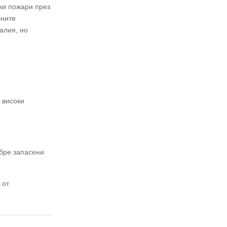
02 975 20 35
ски пожари през
лните
алия, но
 високи
обре запасени
 от