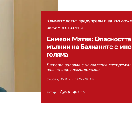
Климатологът предупреди и за възможе
режим в страната
Симеон Матев: Опасността
мълнии на Балканите е мно
голяма
Лятото започва с не толкова екстремни 
посочи още климатологът
събота, 06 Юни 2026 /
10:08
Дума
автор:
visibility
5110