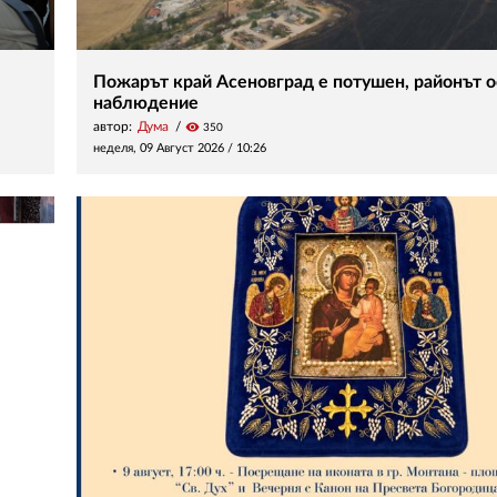
Пожарът край Асеновград е потушен, районът о
наблюдение
автор:
Дума
visibility
350
неделя, 09 Август 2026 /
10:26