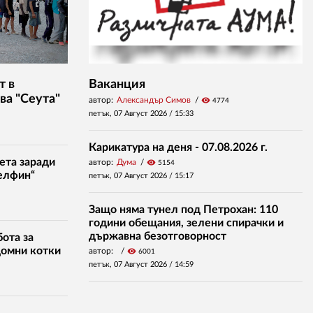
т в
Ваканция
ва "Сеута"
автор:
Александър Симов
visibility
4774
петък, 07 Август 2026 /
15:33
Карикатура на деня - 07.08.2026 г.
ета заради
автор:
Дума
visibility
5154
елфин“
петък, 07 Август 2026 /
15:17
Защо няма тунел под Петрохан: 110
години обещания, зелени спирачки и
държавна безотговорност
ота за
домни котки
автор:
visibility
6001
петък, 07 Август 2026 /
14:59