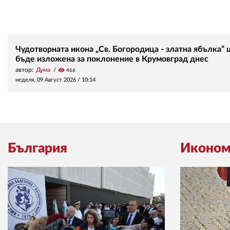
Чудотворната икона „Св. Богородица - златна ябълка” 
бъде изложена за поклонение в Крумовград днес
автор:
Дума
visibility
466
неделя, 09 Август 2026 /
10:14
България
Иконом