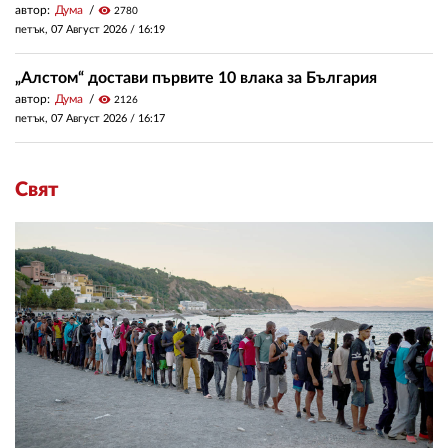
автор:
Дума
visibility
2780
петък, 07 Август 2026 /
16:19
„Алстом“ достави първите 10 влака за България
автор:
Дума
visibility
2126
петък, 07 Август 2026 /
16:17
Свят