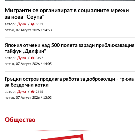
Мигранти се организират в социалните мрежи
за нова "Сеута"
автор:
Дума
visibility
3851
петък, 07 Август 2026 /
14:53
Япония отмени над 500 полета заради приближаващия
тайфун „Делфин“
автор:
Дума
visibility
3497
петък, 07 Август 2026 /
14:05
Гръцки остров предлага работа за доброволци - грижа
за бездомни котки
автор:
Дума
visibility
2645
петък, 07 Август 2026 /
13:03
Общество