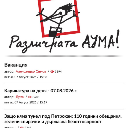
Ваканция
автор:
Александър Симов
visibility
3394
петък, 07 Август 2026 /
15:33
Карикатура на деня - 07.08.2026 г.
автор:
Дума
visibility
3635
петък, 07 Август 2026 /
15:17
Защо няма тунел под Петрохан: 110 години обещания,
зелени спирачки и държавна безотговорност
автор:
visibility