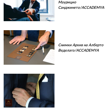
Маурицио
Санджинето/ACCADEMYA
Снимки Архив на Алберто
Веделаго/ACCADEMYA