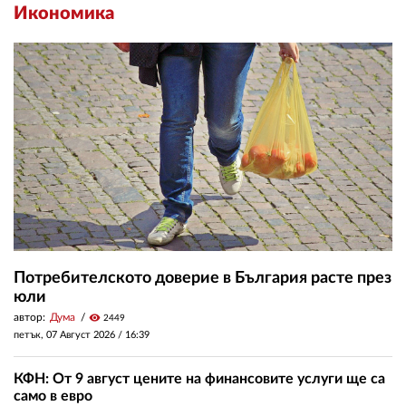
Икономика
Потребителското доверие в България расте през
юли
автор:
Дума
visibility
2449
петък, 07 Август 2026 /
16:39
КФН: От 9 август цените на финансовите услуги ще са
само в евро