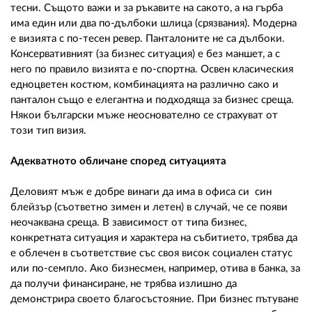
тесни. Същото важи и за ръкавите на сакото, а на гърба
има един или два по-дълбоки шлица (срязвания). Модерна
е визията с по-тесен ревер. Панталоните не са дълбоки.
Консервативният (за бизнес ситуация) е без маншет, а с
него по правило визията е по-спортна. Освен класическия
едноцветен костюм, комбинацията на различно сако и
панталон също е елегантна и подходяща за бизнес среща.
Някои български мъже неоснователно се страхуват от
този тип визия.
Адекватното обличане според ситуацията
Деловият мъж е добре винаги да има в офиса си син
блейзър (съответно зимен и летен) в случай, че се появи
неочаквана среща. В зависимост от типа бизнес,
конкретната ситуация и характера на събитието, трябва да
е облечен в съответствие със своя висок социален статус
или по-семпло. Ако бизнесмен, например, отива в банка, за
да получи финансиране, не трябва излишно да
демонстрира своето благосъстояние. При бизнес пътуване