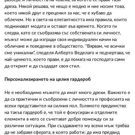
дреха. Някой решава, че нещо е модно и ние носим това,
което някой друг е преценил за нас, че е хубаво да
облечем. Но в света на елегантността има правила, които
подминават модата и остават във времето. Когато ги
следва, като се съобразява със собствената си личност,
мъжът може да изгради своя индивидуален начин на
обличане и поведение в обществото. "Вярвам, че всички
сме уникални“, споделя Алберто Веделаго и подчертава, че
най-ценното, което прави, е да помага на господата сами
да открият и да създадат своя стил.
Персонализирането на целия гардероб
Не е необходимо мъжете да имат много дрехи. Важното е
да са практични и съобразени с личността и професията на
всеки представител на силния пол. Голямото предимство
на такъв гардероб е, че той е фокусиран и отделните
елементи в него се съчетават добре помежду си за
различни ситуации. При създаването му всеки мъж трябва
да не забравя сферата, в която работи; да има предвид