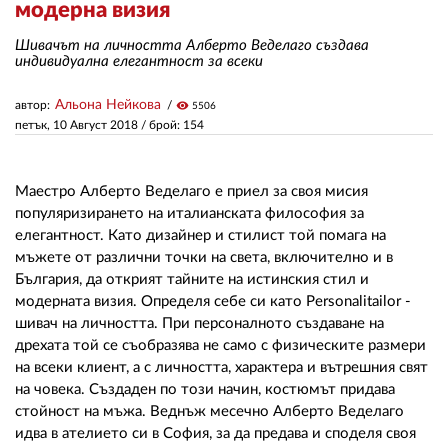
модерна визия
Шивачът на личността Алберто Веделаго създава
ЗА НАС
индивидуална елегантност за всеки
АВТОРИ
Альона Нейкова
автор:
visibility
5506
петък, 10 Август 2018
/ брой: 154
РЕДАКЦИЯ
КОНТАКТИ
Маестро Алберто Веделаго е приел за своя мисия
РЕКЛАМА
популяризирането на италианската философия за
елегантност. Като дизайнер и стилист той помага на
АБОНАМЕНТ
мъжете от различни точки на света, включително и в
България, да открият тайните на истинския стил и
УСЛОВИЯ ЗА ПОЛЗВАНЕ
модерната визия. Определя себе си като Personalitailor -
шивач на личността. При персоналното създаване на
ПОЛИТИКА ЗА БИСКВИТКИТЕ
дрехата той се съобразява не само с физическите размери
на всеки клиент, а с личността, характера и вътрешния свят
ПОЛИТИКАТА ЗА
на човека. Създаден по този начин, костюмът придава
ПОВЕРИТЕЛНОСТ
стойност на мъжа. Веднъж месечно Алберто Веделаго
идва в ателието си в София, за да предава и споделя своя