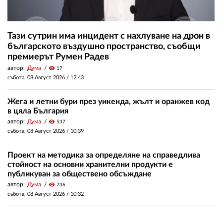
Тази сутрин има инцидент с нахлуване на дрон в
българското въздушно пространство, съобщи
премиерът Румен Радев
автор:
Дума
visibility
17
събота, 08 Август 2026 /
12:43
Жега и летни бури през уикенда, жълт и оранжев код
в цяла България
автор:
Дума
visibility
537
събота, 08 Август 2026 /
10:39
Проект на методика за определяне на справедлива
стойност на основни хранителни продукти е
публикуван за обществено обсъждане
автор:
Дума
visibility
736
събота, 08 Август 2026 /
10:32