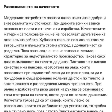
Разпознаването на качеството
Модерният потребител познава какво наистина е добро и
знае реалната му стойност. При дрехите всички зависи
основно от плата и от начина на изработка. Качествените
материи са толкова фини, че не позволяват друга техника
освен ръчна работа. Хубавото сако, се познава по това, че
вътрешната и външната страна отпред в долната част се
разделят. Това означава, че не е използвано лепило,
характерно за индустриалното производство. Такова сако
дава възможност на тялото да диша. Панталонът с високо
качество има пенсове, изработени на ръка, които
позволяват при сядане той леко да се разширява, за да е
по-удобен и същевременно коланът да стои по тялото, а
закопчаването е разпределено между три копчета. При
ръчно изработената риза шевът на ръкава се разминава с
този отстрани на тялото, което дава по-голямо движение.
Копчетата трябва да са от седеф, който лесно се
разпознава: когато го доближите до устната си, то трябва
да е студено дори през лятото (пластмасовите винаги са