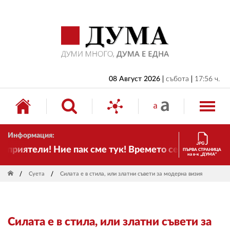
НАЧАЛО
БЪЛГАРИЯ
ИКОНОМИКА
ИЗБОРИ
08 Август 2026
събота
17:56 ч.
СВЯТ
ОБЩЕСТВО
Информация:
КУЛТУРА
риятели! Ние пак сме тук! Времето се променя и на
ПЪРВА СТРАНИЦА
на в-к „ДУМА“
ЖИВОТ
Суета
Силата е в стила, или златни съвети за модерна визия
СПОРТ
ПРИЛОЖЕНИЯ
Силата е в стила, или златни съвети за
ДРУГИ