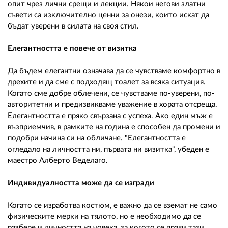
02 975 20 35
опит чрез лични срещи и лекции. Някои негови златни
съвети са изключително ценни за онези, които искат да
бъдат уверени в силата на своя стил.
Елегантността е повече от визитка
Да бъдем елегантни означава да се чувстваме комфортно в
дрехите и да сме с подходящ тоалет за всяка ситуация.
Когато сме добре облечени, се чувстваме по-уверени, по-
авторитетни и предизвикваме уважение в хората отсреща.
Елегантността е пряко свързана с успеха. Ако един мъж е
възприемчив, в рамките на година е способен да промени и
подобри начина си на обличане. "Елегантността е
огледало на личността ни, първата ни визитка", убеден е
маестро Алберто Веделаго.
Индивидуалността може да се изгради
Когато се изработва костюм, е важно да се вземат не само
физическите мерки на тялото, но е необходимо да се
разбере и личността на човека, за когото се прави тази