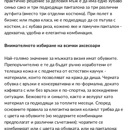
практично решение за деловия мъж е да има едно хубаво
синьо сако и три подходящи панталона за три различни
аутфита (вместо три отделни костюма). При полет в
бизнес или първа класа, не е подходящо да се пътува с
костюм, а с хубава риза, кожено яке и памучен панталон -
адекватна, удобна и елегантна комбинация.
Внимателното избиране на всички аксесоари
Най-голямо значение за мъжката визия имат обувките.
Препоръчително е те да бъдат ръчно изработени от
телешка кожа и с подметка от естествен каучук -
материали, които позволяват на крака да диша. Черната
обувка с връзки е консервативна и по-формална, докато
кафявата с или без връзки е по-спортна, за всекидневни
ситуации. Бежовото и синьото, както и велурът като
материал са подходящи за топлите месеци. Според
основните правила за елегантна визия коланът трябва да е
с цвета на обувките (но модерните комбинации
предполагат и различни съчетания); чорапите се
комбинират или с цвета на обувката, или на панталона;