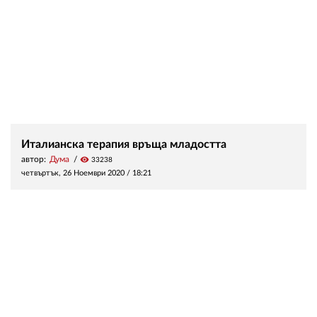
Италианска терапия връща младостта
автор:
Дума
visibility
33238
четвъртък, 26 Ноември 2020 /
18:21