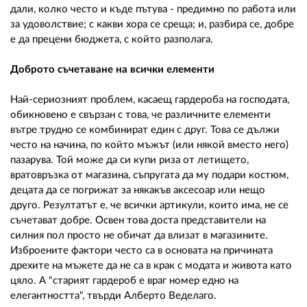
дали, колко често и къде пътува - предимно по работа или
за удоволствие; с какви хора се среща; и, разбира се, добре
е да прецени бюджета, с който разполага.
Доброто съчетаване на всички елементи
Най-сериозният проблем, касаещ гардероба на господата,
обикновено е свързан с това, че различните елементи
вътре трудно се комбинират един с друг. Това се дължи
често на начина, по който мъжът (или някой вместо него)
пазарува. Той може да си купи риза от летището,
вратовръзка от магазина, съпругата да му подари костюм,
децата да се погрижат за някакъв аксесоар или нещо
друго. Резултатът е, че всички артикули, които има, не се
съчетават добре. Освен това доста представители на
силния пол просто не обичат да влизат в магазините.
Изброените фактори често са в основата на причината
дрехите на мъжете да не са в крак с модата и живота като
цяло. А "старият гардероб е враг номер едно на
елегантността", твърди Алберто Веделаго.