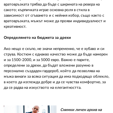
вратовръзката трябва да бъде с ширината на ревера на
сакото; кърпичката играе основна роля в стила в
зависимост от сгъването и с нейния избор, също както с
вратовръзката, мъжът може да прояви индивидуалност и
креативност.
Определянето на бюджета за дрехи
Ако нещо е скъпо, не значи непременно, че е хубаво и си
струва. Костюм с еднакво качество може да бъде намерен
и за 1500-2000, и за 5000 евро. Важно е парите,
определени за дрехи, да бъдат вложени разумно в
персонално създаден гардероб, който да позволява на
мъжа винаги за всяка ситуация да има подходящо облекло,
в което да изглежда добре и да се чувства комфортно, за
да се радва на изкуството на елегантността.
Снимки личен архив на