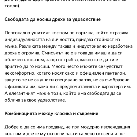
топли).
Свободата да носиш дрехи за удоволствие
Персонално ушитият костюм по поръчка, който отразява
индивидуалността на личността, придава стойност на
мъжа. Разликата между такава и индустриално изработена
дреха е огромна. Смисълът не е в това да имаш и да си
облечен с костюм, защото трябва, важното е да ти е
приятно да го носиш. Много често мъжете се чувстват
некомфортно, когато носят сако и официален панталон,
защото те не са ушити специално за тях, не са съобразени
с физиката им, камо ли с предпочитанията и характера им.
А елегантният мъж е този, който има свободата да се
облича за свое удоволствие.
Комбинацията между класика и съвремие
Добре е, да се има предвид, че при модерно изглеждащия
костюм и двете му основни части са леко скъсени и по-