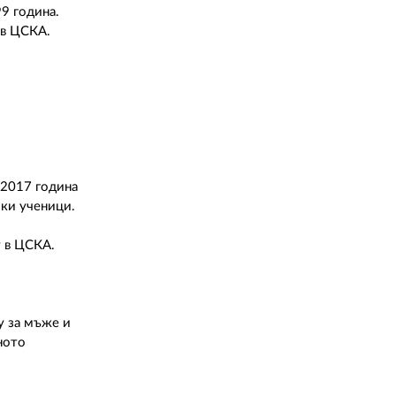
02 975 20 35
9 година.
 в ЦСКА.
 2017 година
лки ученици.
т в ЦСКА.
у за мъже и
ното