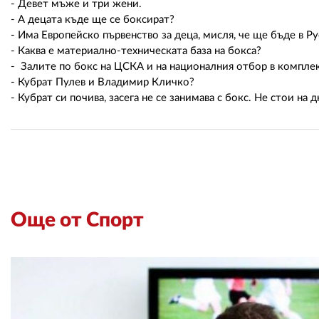
- Девет мъже и три жени.
- А децата къде ще се боксират?
- Има Европейско първенство за деца, мисля, че ще бъде в Ру
- Каква е материално-техническата база на бокса?
- Залите по бокс на ЦСКА и на националния отбор в комплек
- Кубрат Пулев и Владимир Кличко?
- Кубрат си почива, засега не се занимава с бокс. Не стои на 
Още от Спорт