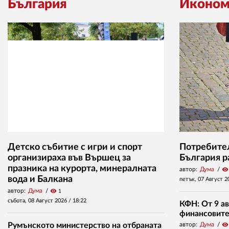
България
Иконом
Детско събитие с игри и спорт
Потребител
организираха във Вършец за
България р
празника на курорта, минералната
автор:
Дума
visibility
вода и Балкана
петък, 07 Август 2
автор:
Дума
visibility
1
събота, 08 Август 2026 /
18:22
КФН: От 9 ав
финансовите 
Румънското министерство на отбраната
автор:
Дума
visibility