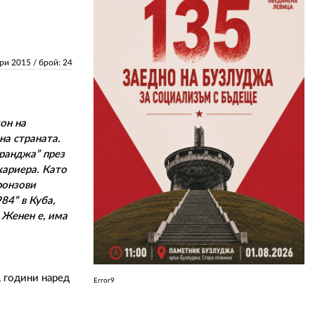
ЗА НАС
ари 2015
/ брой: 24
АВТОРИ
РЕДАКЦИЯ
КОНТАКТИ
он на
на страната.
РЕКЛАМА
транджа” през
кариера. Като
АБОНАМЕНТ
ронзови
84” в Куба,
УСЛОВИЯ ЗА ПОЛЗВАНЕ
 Женен е, има
ПОЛИТИКА ЗА БИСКВИТКИТЕ
ПОЛИТИКАТА ЗА
ПОВЕРИТЕЛНОСТ
, години наред
Error9