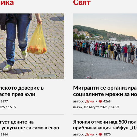
ика
Свят
ското доверие в
Мигранти се организира
асте през юли
социалните мрежи за но
автор:
Дума
visibility
2877
4268
026 /
16:39
петък, 07 Август 2026 /
14:53
густ цените на
Япония отмени над 500 пол
услуги ще са само в евро
приближаващия тайфун „Д
автор:
Дума
visibility
3164
3870