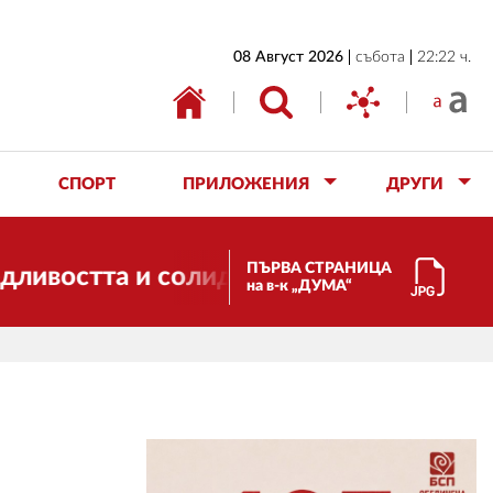
НАЧАЛО
08 Август 2026
събота
22:22 ч.
БЪЛГАРИЯ
ИКОНОМИКА
ИЗБОРИ
СПОРТ
ПРИЛОЖЕНИЯ
ДРУГИ
СВЯТ
ОБЩЕСТВО
ПЪРВА СТРАНИЦА
тта и солидарността. Благодарим ви за
на в-к „ДУМА“
КУЛТУРА
ЖИВОТ
СПОРТ
ПРИЛОЖЕНИЯ
ДРУГИ