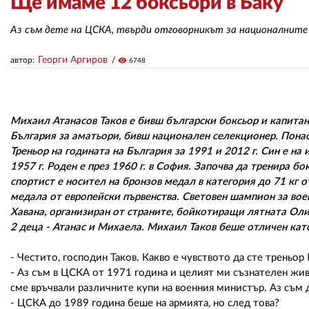
Ще имаме 12 боксьори в Баку
Аз съм дете на ЦСКА, твърди отговорникът за националните
Георги Аргиров
автор:
visibility
6748
Михаил Атанасов Таков е бивш български боксьор и капитан
България за аматьори, бивш национален селекционер. Пона
Треньор на годината на България за 1991 и 2012 г. Син е на
1957 г. Роден е през 1960 г. в София. Започва да тренира б
спортист е носител на бронзов медал в категория до 71 кг о
медала от европейски първенства. Световен шампион за во
Хавана, организиран от страните, бойкотиращи лятната Ол
2 деца - Атанас и Михаела. Михаил Таков беше отличен кат
- Честито, господин Таков. Какво е чувството да сте треньо
- Аз съм в ЦСКА от 1971 година и целият ми съзнателен живот
сме връчвали различните купи на военния министър. Аз съм 
- ЦСКА до 1989 година беше на армията, но след това?