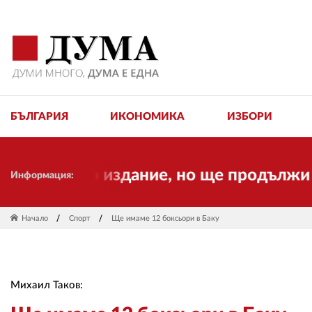
БЪЛГАРИЯ
ИКОНОМИКА
ИЗБОРИ
нно издание, но ще продължи да работи
Информация:
Начало
Спорт
Ще имаме 12 боксьори в Баку
Михаил Таков: