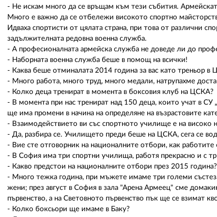
- Не искам много да се връщам към тези събития. Армейскат
Много е важно да се отбележи високото спортно майсторств
Идваха спортисти от цялата страна, при това от различни сп
задължителната редовна военна служба.
- А професионалната армейска служба не доведе ли до про
- Наборната военна служба беше в помощ на всички!
- Каква беше отминалата 2014 година за вас като треньор в
- Много работа, много труд, много медали, натрупахме доста
- Колко деца тренират в момента в боксовия клуб на ЦСКА?
- В момента при нас тренират над 150 деца, които учат в СУ
ще има промени в начина на определяне на възрастовите кат
- Взаимодействието ви със спортното училище е на високо н
- Да, разбира се. Училището преди беше на ЦСКА, сега се во
- Вие сте отговорник на националните отбори, как работите
- В София има три спортни училища, работя прекрасно и с тр
- Какво предстои на националните отбори през 2015 година?
- Много тежка година, при мъжете имаме три големи състез
жени; през август в София в зала "Арена Армеец" сме домаки
първенство, а на Световното първенство пък ще се взимат к
- Колко боксьори ще имаме в Баку?