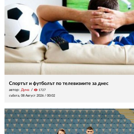
Спортът и футболът по телевизиите за днес
автор:
Дума
visibility
1727
събота, 08 Август 2026 /
00:02