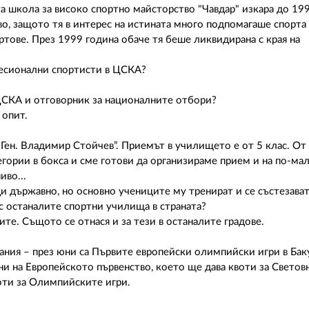
а школа за високо спортно майсторство "Чавдар" изкара до 199
о, защото тя в интерес на истината много подпомагаше спорта
ортове. През 1999 година обаче тя беше ликвидирана с края на
фесионални спортисти в ЦСКА?
 ЦСКА и отговорник за националните отбори?
 опит.
 „Ген. Владимир Стойчев”. Приемът в училището е от 5 клас. От
егории в бокса и сме готови да организираме прием и на по-ма
иво...
ди държавно, но основно учениците му тренират и се състезава
 с останалите спортни училища в страната?
ите. Същото се отнася и за тези в останалите градове.
ания – през юни са Първите европейски олимпийски игри в Бак
ни на Европейското първенство, което ще дава квоти за Светов
воти за Олимпийските игри.