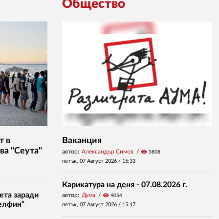
Общество
т в
Ваканция
ва "Сеута"
автор:
Александър Симов
visibility
3808
петък, 07 Август 2026 /
15:33
Карикатура на деня - 07.08.2026 г.
ета заради
автор:
Дума
visibility
4054
елфин“
петък, 07 Август 2026 /
15:17