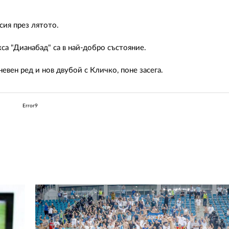
сия през лятото.
са "Дианабад" са в най-добро състояние.
дневен ред и нов двубой с Кличко, поне засега.
Error9