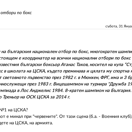
 отбори по бокс
събота, 31 Яну
 на българския национален отбор по бокс, многократен шампи
стоящем е координатор на всички национални отбори по бокс 
 известния български боксьор Атанас Таков, носител на купа “С
окс в школата на ЦСКА, където преминава и цялата му спортна 
т световното първенство през 1982 г. в Мюнхен, ФРГ, има и 3 б
еннослужещи през 1983 г. Вицешампион на турнира "Дружба 19
импиада в Лос Анджелис 1984. 8-кратен шампион на България.
о Треньор на ОСК ЦСКА за 2014 г.
р №1 на ЦСКА?
 е минал при "червените". От тази сцена (б.а. - Военния клуб)
дете на ЦСКА, на армията.