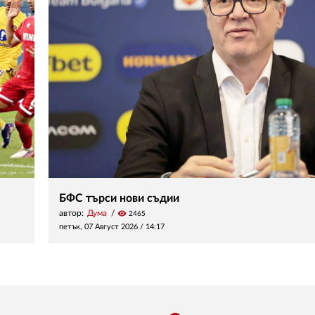
БФС търси нови съдии
автор:
Дума
visibility
2465
петък, 07 Август 2026 /
14:17