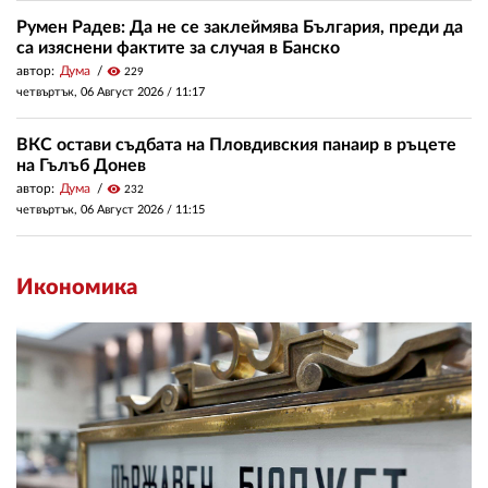
Румен Радев: Да не се заклеймява България, преди да
са изяснени фактите за случая в Банско
автор:
Дума
visibility
229
четвъртък, 06 Август 2026 /
11:17
ВКС остави съдбата на Пловдивския панаир в ръцете
на Гълъб Донев
автор:
Дума
visibility
232
четвъртък, 06 Август 2026 /
11:15
Икономика