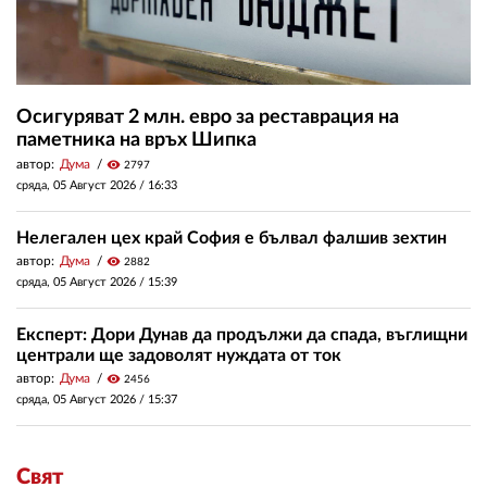
Осигуряват 2 млн. евро за реставрация на
паметника на връх Шипка
автор:
Дума
visibility
2797
сряда, 05 Август 2026 /
16:33
Нелегален цех край София е бълвал фалшив зехтин
автор:
Дума
visibility
2882
сряда, 05 Август 2026 /
15:39
Експерт: Дори Дунав да продължи да спада, въглищни
централи ще задоволят нуждата от ток
автор:
Дума
visibility
2456
сряда, 05 Август 2026 /
15:37
Свят