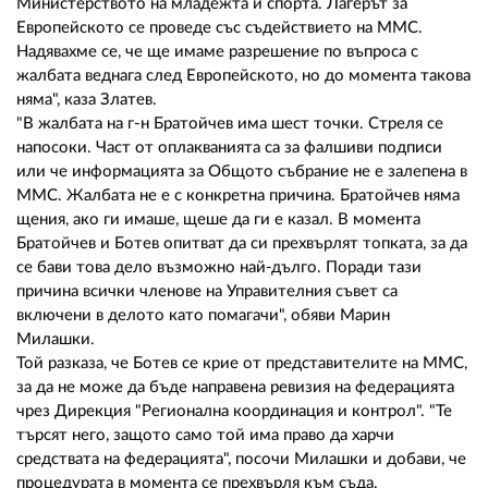
Министерството на младежта и спорта. Лагерът за
Европейското се проведе със съдействието на ММС.
Надявахме се, че ще имаме разрешение по въпроса с
жалбата веднага след Европейското, но до момента такова
няма", каза Златев.
"В жалбата на г-н Братойчев има шест точки. Стреля се
напосоки. Част от оплакванията са за фалшиви подписи
или че информацията за Общото събрание не е залепена в
ММС. Жалбата не е с конкретна причина. Братойчев няма
щения, ако ги имаше, щеше да ги е казал. В момента
Братойчев и Ботев опитват да си прехвърлят топката, за да
се бави това дело възможно най-дълго. Поради тази
причина всички членове на Управителния съвет са
включени в делото като помагачи", обяви Марин
Милашки.
Той разказа, че Ботев се крие от представителите на ММС,
за да не може да бъде направена ревизия на федерацията
чрез Дирекция "Регионална координация и контрол". "Те
търсят него, защото само той има право да харчи
средствата на федерацията", посочи Милашки и добави, че
процедурата в момента се прехвърля към съда.