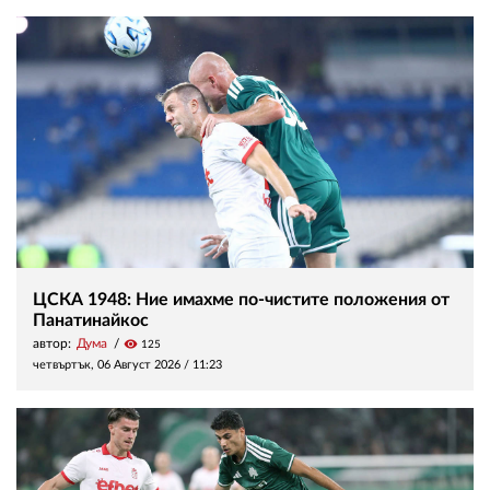
ЦСКА 1948: Ние имахме по-чистите положения от
Панатинайкос
автор:
Дума
visibility
125
четвъртък, 06 Август 2026 /
11:23