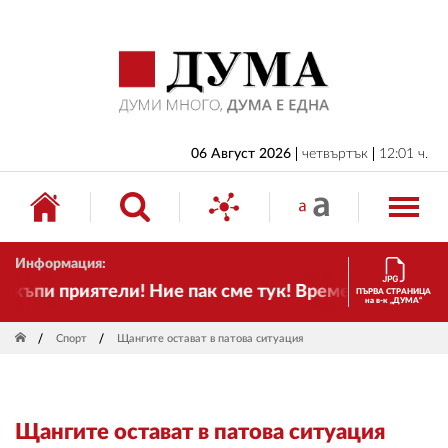
НАЧАЛО
БЪЛГАРИЯ
ИКОНОМИКА
ИЗБОРИ
06 Август 2026
четвъртък
12:01 ч.
СВЯТ
ОБЩЕСТВО
Информация:
КУЛТУРА
ъпи приятели! Ние пак сме тук! Времето се променя
ПЪРВА СТРАНИЦА
на в-к „ДУМА“
ЖИВОТ
Спорт
Щангите остават в патова ситуация
СПОРТ
ПРИЛОЖЕНИЯ
Щангите остават в патова ситуация
ДРУГИ