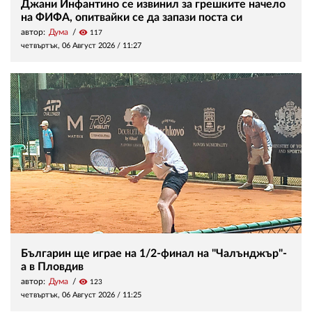
Джани Инфантино се извинил за грешките начело
на ФИФА, опитвайки се да запази поста си
автор:
Дума
visibility
117
четвъртък, 06 Август 2026 /
11:27
Българин ще играе на 1/2-финал на "Чалънджър"-
а в Пловдив
автор:
Дума
visibility
123
четвъртък, 06 Август 2026 /
11:25