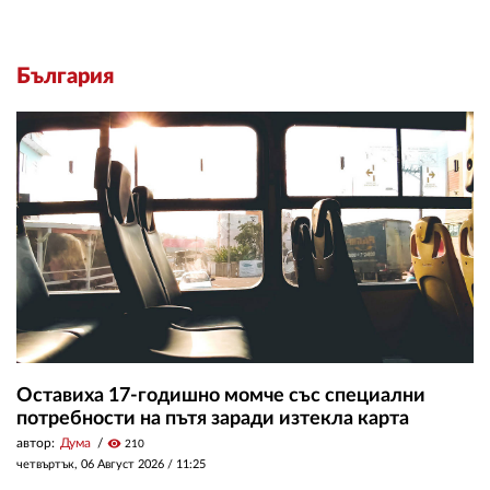
България
Оставиха 17-годишно момче със специални
потребности на пътя заради изтекла карта
автор:
Дума
visibility
210
четвъртък, 06 Август 2026 /
11:25