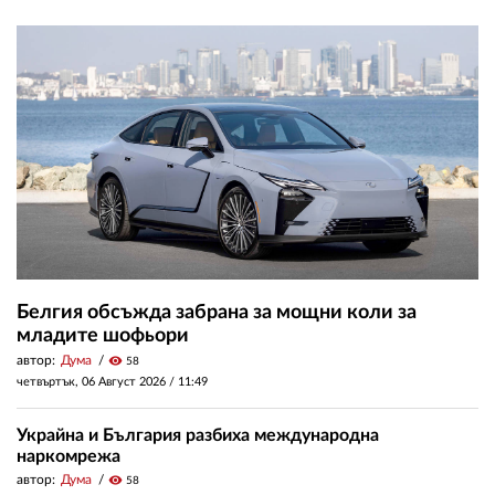
Белгия обсъжда забрана за мощни коли за
младите шофьори
автор:
Дума
visibility
58
четвъртък, 06 Август 2026 /
11:49
Украйна и България разбиха международна
наркомрежа
автор:
Дума
visibility
58