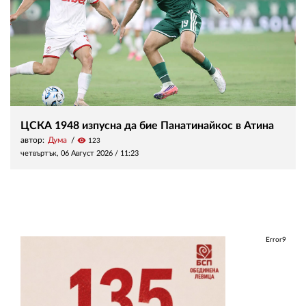
ЦСКА 1948 изпусна да бие Панатинайкос в Атина
автор:
Дума
visibility
123
четвъртък, 06 Август 2026 /
11:23
Error9