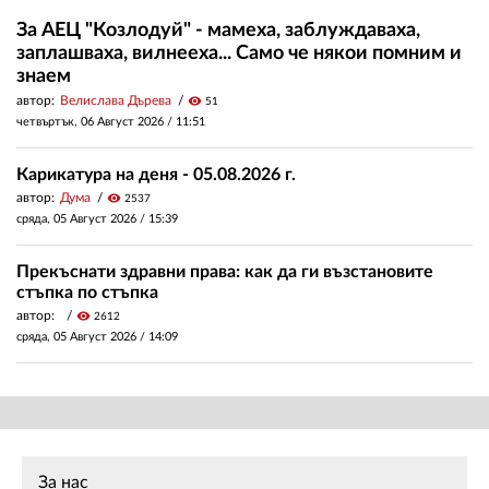
За АЕЦ "Козлодуй" - мамеха, заблуждаваха,
заплашваха, вилнееха... Само че някои помним и
знаем
автор:
Велислава Дърева
visibility
51
четвъртък, 06 Август 2026 /
11:51
Карикатура на деня - 05.08.2026 г.
автор:
Дума
visibility
2537
сряда, 05 Август 2026 /
15:39
Прекъснати здравни права: как да ги възстановите
стъпка по стъпка
автор:
visibility
2612
сряда, 05 Август 2026 /
14:09
За нас