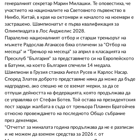
02 975 20 35
генералният секретар Марин Милашки. Те оповестиха, че
участието на националите на Световното първенство в
Нинбо, Китай, в края на октомври и началото на ноември е
застрашено. Шампионатът е първа квалификация за
Олимпиадата в Лос Анджелис 2028.
Паралелно националният отбор и старши треньорът на
мъжете Радослав Атанасов бяха отличени за "Отбор на
месеца" и "Треньор на месеца" за април в класацията на
Пресклуб "България" за представянето си на Европейското
в Батуми, на което България спечели 14 медала.
Шампиони в Грузия станаха Ангел Русев и Карлос Насар.
Според Златев доброто представяне няма да може да бъде
надградено, ако спешно не се вземат мерки, за да се
отпуши дейността на федерацията, която продължава да
се управлява от Стефан Ботев. Той остава на президентския
пост заради жалбата в съда от треньора Пламен Братойчев
относно провеждането на последното Общо събрание
през декември.
"Отчетът за миналата година продължава да не е разписан
и не можем да вземем средства за 2026 г. от