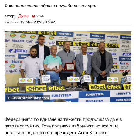
Тежкоатлетите обраха наградите за април
ЗА НАС
Дума
автор:
visibility
2164
вторник, 19 Май 2026 /
16:42
АВТОРИ
РЕДАКЦИЯ
КОНТАКТИ
РЕКЛАМА
АБОНАМЕНТ
УСЛОВИЯ ЗА ПОЛЗВАНЕ
Снимка pressclubbg.com
ПОЛИТИКА ЗА БИСКВИТКИТЕ
ПОЛИТИКАТА ЗА
ПОВЕРИТЕЛНОСТ
Федерацията по вдигане на тежести продължава да е в
патова ситуация. Това признаха избраният, но все още
невстъпил в длъжност, президент Асен Златев и