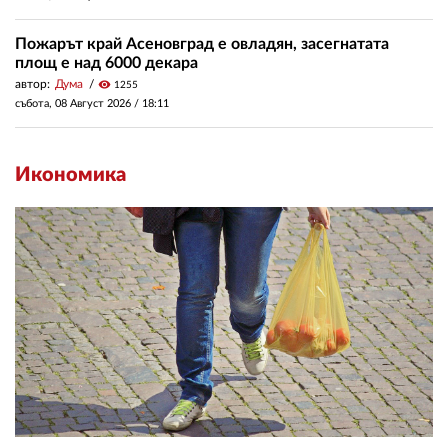
Пожарът край Асеновград е овладян, засегнатата
площ е над 6000 декара
автор:
Дума
visibility
1255
събота, 08 Август 2026 /
18:11
Икономика