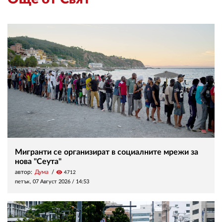
Мигранти се организират в социалните мрежи за
нова "Сеута"
автор:
Дума
visibility
4712
петък, 07 Август 2026 /
14:53