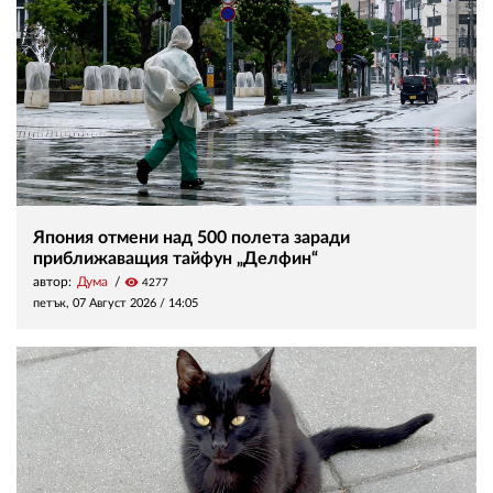
Япония отмени над 500 полета заради
приближаващия тайфун „Делфин“
автор:
Дума
visibility
4277
петък, 07 Август 2026 /
14:05