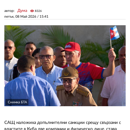
Дума
автор:
visibility
8326
ЗА НАС
петък, 08 Май 2026 /
15:41
АВТОРИ
РЕДАКЦИЯ
КОНТАКТИ
РЕКЛАМА
АБОНАМЕНТ
УСЛОВИЯ ЗА ПОЛЗВАНЕ
ПОЛИТИКА ЗА БИСКВИТКИТЕ
Снимка БТА
ПОЛИТИКАТА ЗА
ПОВЕРИТЕЛНОСТ
САЩ наложиха допълнителни санкции срещу свързани с
властите в Куба две компании и физическо лице, става