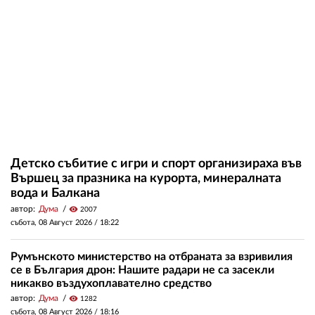
Детско събитие с игри и спорт организираха във
Вършец за празника на курорта, минералната
вода и Балкана
автор:
Дума
visibility
2007
събота, 08 Август 2026 /
18:22
Румънското министерство на отбраната за взривилия
се в България дрон: Нашите радари не са засекли
никакво въздухоплавателно средство
автор:
Дума
visibility
1282
събота, 08 Август 2026 /
18:16