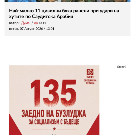
Най-малко 11 цивилни бяха ранени при удари на
хутите по Саудитска Арабия
автор:
Дума
visibility
4111
петък, 07 Август 2026 /
13:01
Error9