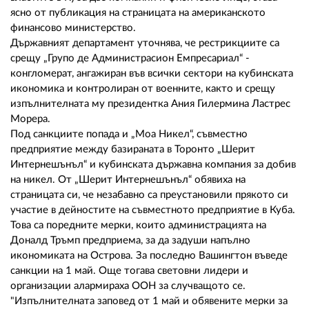
02 975 20 35
ясно от публикация на страницата на американското
финансово министерство.
Държавният департамент уточнява, че рестрикциите са
срещу „Групо де Администрасион Емпресариал“ -
конгломерат, ангажиран във всички сектори на кубинската
икономика и контролиран от военните, както и срещу
изпълнителната му президентка Ания Гилермина Ластрес
Морера.
Под санкциите попада и „Моа Никел“, съвместно
предприятие между базираната в Торонто „Шерит
Интернешънъл“ и кубинската държавна компания за добив
на никел. От „Шерит Интернешънъл“ обявиха на
страницата си, че незабавно са преустановили прякото си
участие в дейностите на съвместното предприятие в Куба.
Това са поредните мерки, които администрацията на
Доналд Тръмп предприема, за да задуши напълно
икономиката на Острова. За последно Вашингтон въведе
санкции на 1 май. Още тогава световни лидери и
организации алармираха ООН за случващото се.
"Изпълнителната заповед от 1 май и обявените мерки за