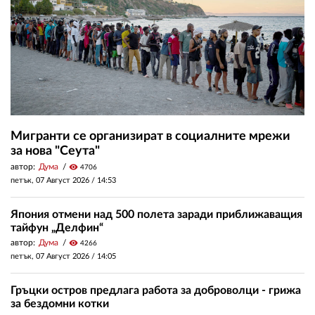
Мигранти се организират в социалните мрежи
за нова "Сеута"
автор:
Дума
visibility
4706
петък, 07 Август 2026 /
14:53
Япония отмени над 500 полета заради приближаващия
тайфун „Делфин“
автор:
Дума
visibility
4266
петък, 07 Август 2026 /
14:05
Гръцки остров предлага работа за доброволци - грижа
за бездомни котки