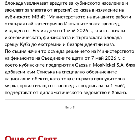
блокада увеличават вредите за кубинското население и
засилват заплахата от агресия", се казва в изявление на
кубинското МВнР. "Министерството на външните работи
отхвърля най-категорично Изпълнителната заповед,
издадена от Белия дом на 1 май 2026 г., която засилва
икономическата, финансовата и търговската блокада
срещу Куба до екстремни и безпрецедентни нива.
По същия начин то осъжда решението на Министерството
на финансите на Съединените щати от 7 май 2026 г., с
което кубинските предприятия Gaesa и MoaNickel S.A. бяха
добавени към Списъка на специално обозначените
национални обекти, като това е първата принудителна
мярка, произтичаща от заповедта, подписана на 1 май",
подчертават от дипломатическото ведомство в Хавана.
Error9
Още от Свят