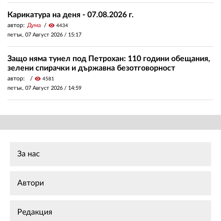
Карикатура на деня - 07.08.2026 г.
автор:
Дума
visibility
4434
петък, 07 Август 2026 /
15:17
Защо няма тунел под Петрохан: 110 години обещания,
зелени спирачки и държавна безотговорност
автор:
visibility
4581
петък, 07 Август 2026 /
14:59
За нас
Автори
Редакция