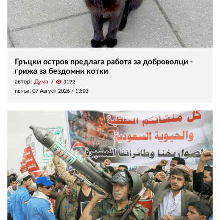
Гръцки остров предлага работа за доброволци -
грижа за бездомни котки
автор:
Дума
visibility
3192
петък, 07 Август 2026 /
13:03