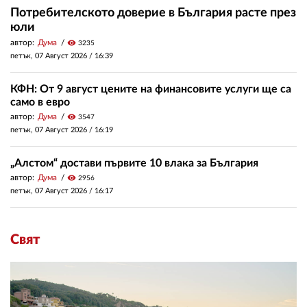
Потребителското доверие в България расте през
юли
автор:
Дума
visibility
3235
петък, 07 Август 2026 /
16:39
КФН: От 9 август цените на финансовите услуги ще са
само в евро
автор:
Дума
visibility
3547
петък, 07 Август 2026 /
16:19
„Алстом“ достави първите 10 влака за България
автор:
Дума
visibility
2956
петък, 07 Август 2026 /
16:17
Свят