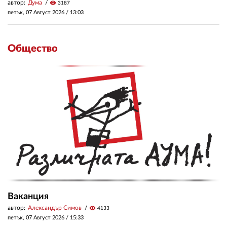
автор:
Дума
visibility
3187
петък, 07 Август 2026 /
13:03
Общество
Ваканция
автор:
Александър Симов
visibility
4133
петък, 07 Август 2026 /
15:33