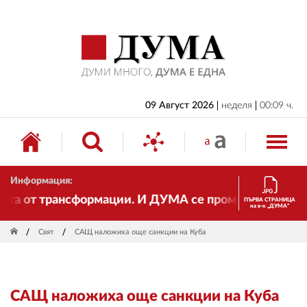
НАЧАЛО
БЪЛГАРИЯ
ИКОНОМИКА
ИЗБОРИ
09 Август 2026
неделя
00:09 ч.
СВЯТ
ОБЩЕСТВО
Информация:
КУЛТУРА
 от трансформации. И ДУМА се променя и става елек
ПЪРВА СТРАНИЦА
на в-к „ДУМА“
ЖИВОТ
Свят
САЩ наложиха още санкции на Куба
СПОРТ
ПРИЛОЖЕНИЯ
САЩ наложиха още санкции на Куба
ДРУГИ