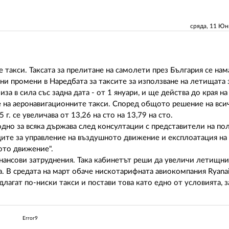
сряда, 11 Ю
такси. Таксата за прелитане на самолети през България се нам
ени промени в Наредбата за таксите за използване на летищата
а в сила със задна дата - от 1 януари, и ще действа до края на
е на аеронавигационните такси. Според общото решение на вс
. се увеличава от 13,26 на сто на 13,79 на сто.
дно за всяка държава след консултации с представители на по
дите за управление на въздушното движение и експлоатация на
ото движение".
инансови затруднения. Така кабинетът реши да увеличи летищни
а. В средата на март обаче нискотарифната авиокомпания Ryanai
лагат по-ниски такси и постави това като едно от условията, з
Error9