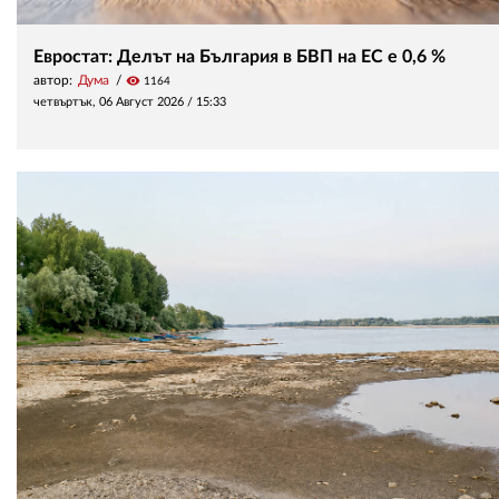
Евростат: Делът на България в БВП на ЕС е 0,6 %
автор:
Дума
visibility
1164
четвъртък, 06 Август 2026 /
15:33