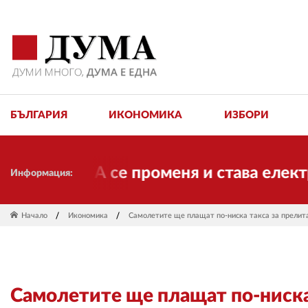
БЪЛГАРИЯ
ИКОНОМИКА
ИЗБОРИ
 ДУМА се променя и става електронно 
Информация:
Начало
Икономика
Самолетите ще плащат по-ниска такса за прелит
Самолетите ще плащат по-ниска