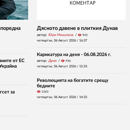
 поредна
Дясното давене в плиткия Дунав
автор:
Юри Михалков
visibility
942
четвъртък, 06 Август 2026 /
16:37
Карикатура на деня - 06.08.2026 г.
аните от ЕС
автор:
Дума
visibility
936
 Украйна
четвъртък, 06 Август 2026 /
15:33
Революцията на богатите срещу
бедните
гсет за
visibility
1263
четвъртък, 06 Август 2026 /
14:33