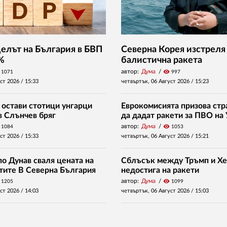
Делът на България в БВП
Северна Корея изстреля
 %
балистична ракета
автор:
Дума
visibility
1071
997
уст 2026 /
15:33
четвъртък, 06 Август 2026 /
15:23
 остави стотици унгарци
Еврокомисията призова стр
в Слънчев бряг
да дадат ракети за ПВО на
автор:
Дума
visibility
1084
1053
уст 2026 /
15:33
четвъртък, 06 Август 2026 /
15:21
о Дунав сваля цената на
Сблъсък между Тръмп и Хе
нтите В Северна България
недостига на ракети
автор:
Дума
visibility
1205
1099
уст 2026 /
14:03
четвъртък, 06 Август 2026 /
15:03