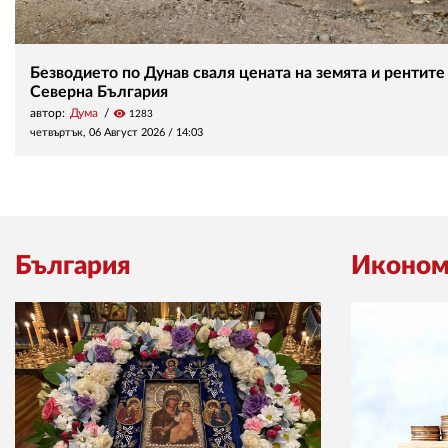
Безводието по Дунав сваля цената на земята и рентите
Северна България
автор:
Дума
visibility
1283
четвъртък, 06 Август 2026 /
14:03
България
Иконом