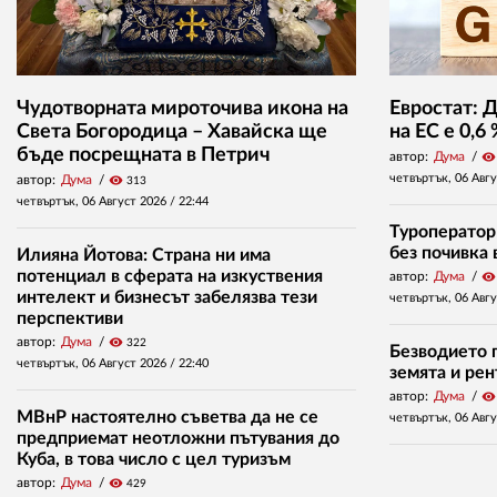
Чудотворната мироточива икона на
Евростат: 
Света Богородица – Хавайска ще
на ЕС е 0,6
бъде посрещната в Петрич
автор:
Дума
visibility
четвъртък, 06 Авг
автор:
Дума
visibility
313
четвъртък, 06 Август 2026 /
22:44
Туроператор
без почивка 
Илияна Йотова: Страна ни има
потенциал в сферата на изкуствения
автор:
Дума
visibility
интелект и бизнесът забелязва тези
четвъртък, 06 Авг
перспективи
автор:
Дума
visibility
322
Безводието п
четвъртък, 06 Август 2026 /
22:40
земята и ре
автор:
Дума
visibility
МВнР настоятелно съветва да не се
четвъртък, 06 Авг
предприемат неотложни пътувания до
Куба, в това число с цел туризъм
автор:
Дума
visibility
429