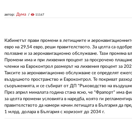
Дума
автор:
visibility
11167
Кабинетът прави промени в летищните и аеронавигационните 
евро на 29,54 евро, реши правителството. За целта са одобр
ползване и за аеронавигационно обслужване. Тази промяна влиз
Промени има и при лихвения процент за просрочено плащан
членки на Евроконтрол размерът на лихвения процент за 2025 г
Таксите за аеронавигационно обслужване се определят ежего
въздушното пространство и Евроконтрол. Те покриват разхо
съоръженията, и се събират от ДП "Ръководство на въздушн
През април миналата година стана ясно, че "Фрапорт" има ф
за целта промени условията в наредба, която ги регламентир
правителството да намери начин летищата в България да пред
1 млрд. долара в България с хоризонт до 2034 г.