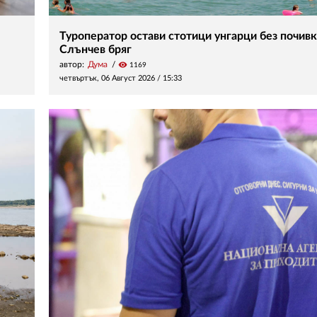
Туроператор остави стотици унгарци без почивк
Слънчев бряг
автор:
Дума
visibility
1169
четвъртък, 06 Август 2026 /
15:33