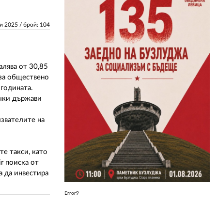
ЗА НАС
ни 2025
/ брой: 104
АВТОРИ
РЕДАКЦИЯ
алява от 30,85
 за обществено
КОНТАКТИ
 годината.
ички държави
РЕКЛАМА
лзвателите на
АБОНАМЕНТ
УСЛОВИЯ ЗА ПОЛЗВАНЕ
те такси, като
ПОЛИТИКА ЗА БИСКВИТКИТЕ
r поиска от
а да инвестира
ПОЛИТИКАТА ЗА
ПОВЕРИТЕЛНОСТ
Error9