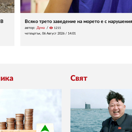
 В
Всяко трето заведение на морето е с нарушени
автор:
Дума
visibility
1215
четвъртък, 06 Август 2026 /
14:01
ика
Свят