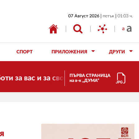
НАЧАЛО
07 Август 2026
петък
01:03 ч.
БЪЛГАРИЯ
ИКОНОМИКА
ИЗБОРИ
СПОРТ
ПРИЛОЖЕНИЯ
ДРУГИ
СВЯТ
ОБЩЕСТВО
ПЪРВА СТРАНИЦА
вас и за свободата, справедливостта и
на в-к „ДУМА“
КУЛТУРА
ЖИВОТ
СПОРТ
ПРИЛОЖЕНИЯ
я
ДРУГИ