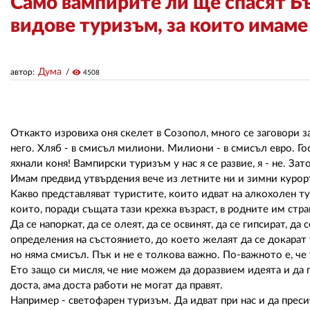
Само вампирите ли ще спасят Б
видове туризъм, за които имам
Дума
автор:
visibility
4508
Откакто изровиха оня скелет в Созопол, много се заговори 
него. Хляб - в смисъл милиони. Милиони - в смисъл евро. Госп
яхнали коня! Вампирски туризъм у нас я се развие, я - не. За
Имам предвид утвърдения вече из летните ни и зимни курор
Какво представляват туристите, които идват на алкохолен ту
които, поради същата тази крехка възраст, в родните им стра
Да се напоркат, да се олеят, да се освинят, да се гипсират, да
определения на състоянието, до което желаят да се докарат
но няма смисъл. Пък и не е толкова важно. По-важното е, че т
Ето защо си мисля, че ние можем да доразвием идеята и да 
доста, ама доста работи не могат да правят.
Например - светофарен туризъм. Да идват при нас и да преси