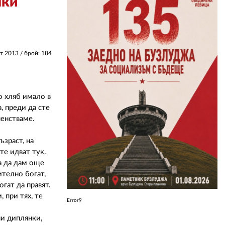
чки
ЗА НАС
АВТОРИ
ст 2013
/ брой: 184
РЕДАКЦИЯ
КОНТАКТИ
о хляб имало в
РЕКЛАМА
, преди да сте
шенстваме.
АБОНАМЕНТ
ъзраст, на
УСЛОВИЯ ЗА ПОЛЗВАНЕ
те идват тук.
га да дам още
ПОЛИТИКА ЗА БИСКВИТКИТЕ
ително богат,
огат да правят.
ПОЛИТИКАТА ЗА
 при тях, те
ПОВЕРИТЕЛНОСТ
Error9
ни диплянки,