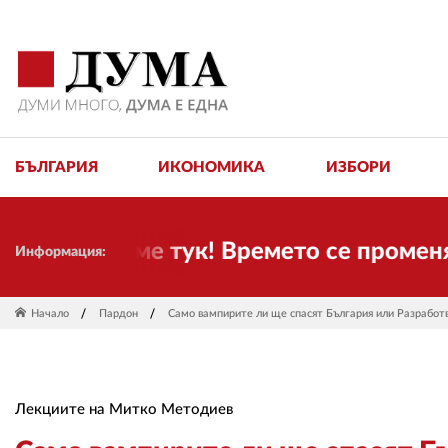
БЪЛГАРИЯ
ИКОНОМИКА
ИЗБОРИ
е пак сме тук! Времето се променя и н
Информация:
Начало
Пардон
Само вампирите ли ще спасят България или Разработ
Лекциите на Митко Методиев