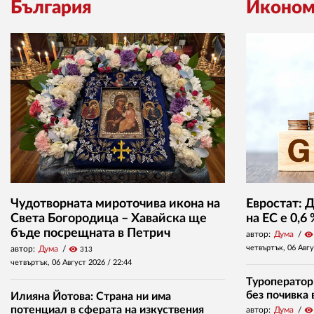
България
Иконом
Чудотворната мироточива икона на
Евростат: 
Света Богородица – Хавайска ще
на ЕС е 0,6
бъде посрещната в Петрич
автор:
Дума
visibility
четвъртък, 06 Авг
автор:
Дума
visibility
313
четвъртък, 06 Август 2026 /
22:44
Туроператор
без почивка 
Илияна Йотова: Страна ни има
потенциал в сферата на изкуствения
автор:
Дума
visibility