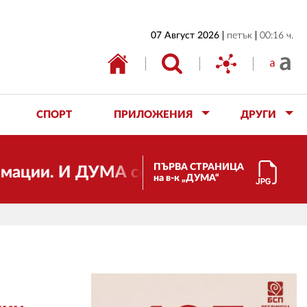
НАЧАЛО
07 Август 2026
петък
00:16 ч.
БЪЛГАРИЯ
ИКОНОМИКА
ИЗБОРИ
СПОРТ
ПРИЛОЖЕНИЯ
ДРУГИ
СВЯТ
ОБЩЕСТВО
ПЪРВА СТРАНИЦА
. И ДУМА се променя и става електрон
на в-к „ДУМА“
КУЛТУРА
ЖИВОТ
СПОРТ
ПРИЛОЖЕНИЯ
ДРУГИ