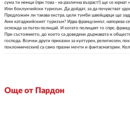
сума ти немци (при това - на различна възраст!) ще се юрнат н
Или боклукчийски туризъм. Да дойдат, за да почувстват удо
Предложим ли такава екстра, цели тумби швейцарци ще задр
Ами катаджийският туризъм? Идва французинът, напорква се, 
оглежда за пътен полицай. И когато полицаят го спре, франц
При състоянието, до което са доведени държавата и общест
господа. Всички други приказки за културен, религиозен, по
поклонническия) са само празни мечти и фантасмагории. Ко
Още от Пардон