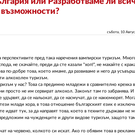
ългария или Разработваме ли вси
е възможности?
събота, 10 Авгу
за перспективите пред така наречения вампирски туризъм. Мног
ода, не скачайте, преди да сте казали "хоп!", не махайте с крака
това по-добре това, което имаме, да развиваме и него да усъвър
ти алкохолен туризъм.
ризъм у нас? Това са предимно младежи в сравнително крехка в
ни просто не им сервират алкохол. Законът там го забранява. И 
 се удървят, да се нальокат, да се насмучат, да се накюмюрят. Мо
 тези млади хора, в това отношение българският език е изключ
е идват тук, за да направят това, което в техните държави не м
предложим на чужденците и други видове туризъм, защото там,
чат на червено, колкото си искат. Ако го обявим това в реклам