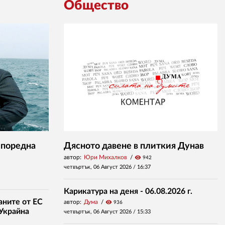
Общество
 поредна
Дясното давене в плиткия Дунав
автор:
Юри Михалков
visibility
942
четвъртък, 06 Август 2026 /
16:37
Карикатура на деня - 06.08.2026 г.
аните от ЕС
автор:
Дума
visibility
936
 Украйна
четвъртък, 06 Август 2026 /
15:33