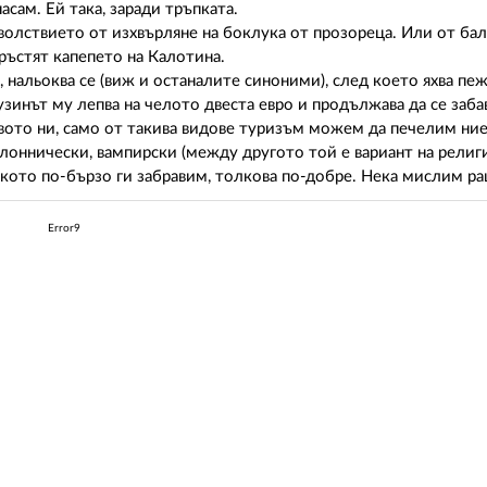
асам. Ей така, заради тръпката.
волствието от изхвърляне на боклука от прозореца. Или от бал
ъстят капепето на Калотина.
нальоква се (виж и останалите синоними), след което яхва пеж
узинът му лепва на челото двеста евро и продължава да се заба
вото ни, само от такива видове туризъм можем да печелим ние
клоннически, вампирски (между другото той е вариант на религ
лкото по-бързо ги забравим, толкова по-добре. Нека мислим р
Error9