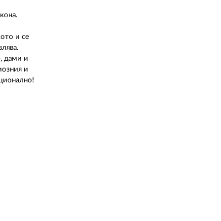
02 975 20 35
кона.
ото и се
влява.
, дами и
иозния и
ационално!