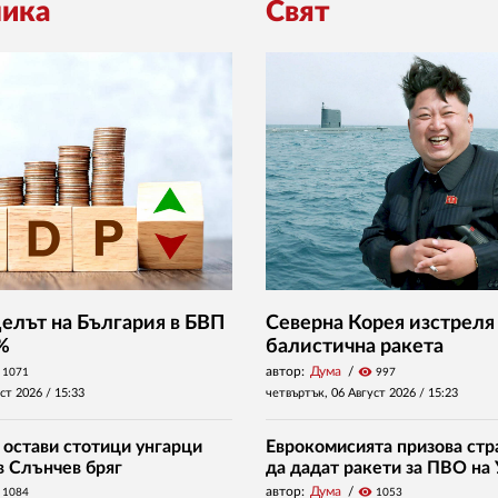
ика
Свят
Делът на България в БВП
Северна Корея изстреля
 %
балистична ракета
автор:
Дума
visibility
1071
997
уст 2026 /
15:33
четвъртък, 06 Август 2026 /
15:23
 остави стотици унгарци
Еврокомисията призова стр
в Слънчев бряг
да дадат ракети за ПВО на
автор:
Дума
visibility
1084
1053