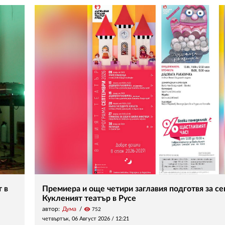
 в
Премиера и още четири заглавия подготвя за с
Кукленият театър в Русе
автор:
Дума
visibility
752
четвъртък, 06 Август 2026 /
12:21