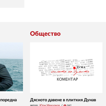
Общество
 поредна
Дясното давене в плиткия Дунав
автор:
Юри Михалков
visibility
942