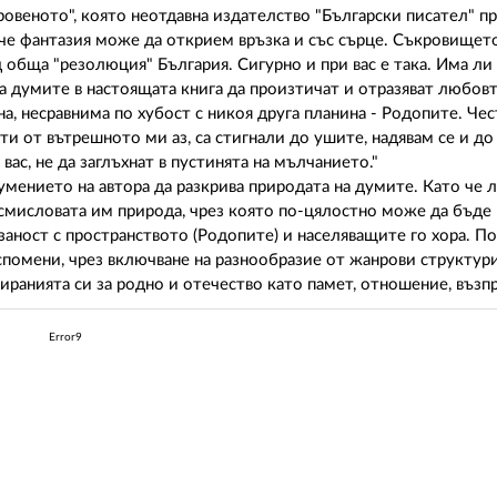
кровеното", която неотдавна издателство "Български писател" п
е фантазия може да открием връзка и със сърце. Съкровището,
д обща "резолюция" България. Сигурно и при вас е така. Има ли
гава думите в настоящата книга да произтичат и отразяват любов
а, несравнима по хубост с никоя друга планина - Родопите. Чес
ти от вътрешното ми аз, са стигнали до ушите, надявам се и до
 вас, не да заглъхнат в пустинята на мълчанието."
 умението на автора да разкрива природата на думите. Като че 
осмисловата им природа, чрез която по-цялостно може да бъде
аност с пространството (Родопите) и населяващите го хора. П
спомени, чрез включване на разнообразие от жанрови структури
иранията си за родно и отечество като памет, отношение, възпр
Error9