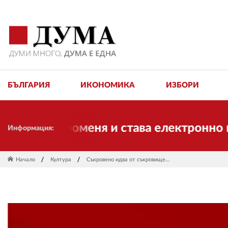
БЪЛГАРИЯ
ИКОНОМИКА
ИЗБОРИ
 променя и става електронно издание, 
Информация:
Начало
Култура
Съкровено идва от съкровище...