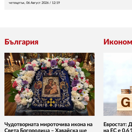
четвъртък, 06 Август 2026 /
12:19
България
Иконом
Чудотворната мироточива икона на
Евростат: 
Света Богородица – Хавайска ще
на ЕС е 0,6