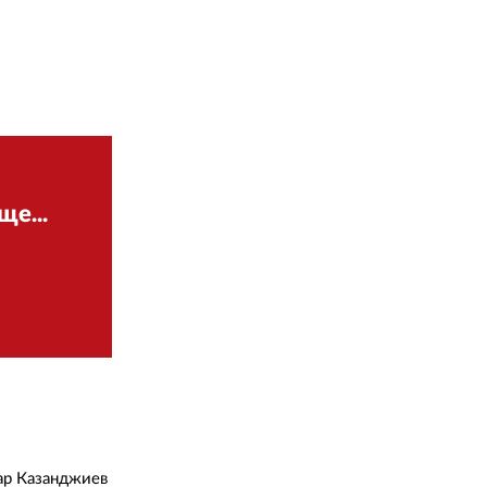
02 975 20 35
е...
зар Казанджиев