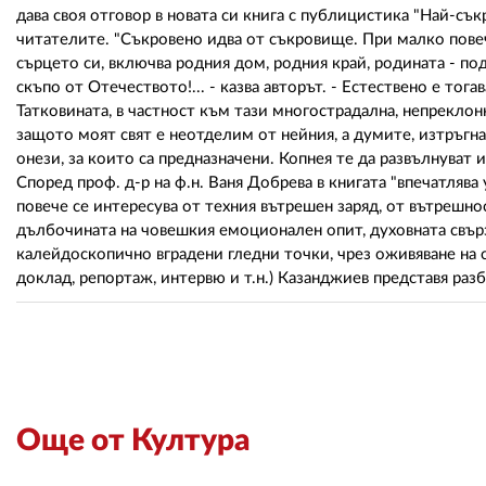
дава своя отговор в новата си книга с публицистика "Най-съ
читателите. "Съкровено идва от съкровище. При малко повеч
сърцето си, включва родния дом, родния край, родината - по
скъпо от Отечеството!... - казва авторът. - Естествено е то
Татковината, в частност към тази многострадална, непреклонн
защото моят свят е неотделим от нейния, а думите, изтръгна
онези, за които са предназначени. Копнея те да развълнуват и
Според проф. д-р на ф.н. Ваня Добрева в книгата "впечатлява
повече се интересува от техния вътрешен заряд, от вътрешн
дълбочината на човешкия емоционален опит, духовната свърз
калейдоскопично вградени гледни точки, чрез оживяване на 
доклад, репортаж, интервю и т.н.) Казанджиев представя разб
Още от Култура