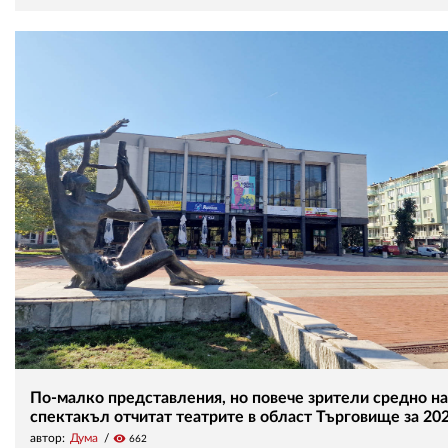
По-малко представления, но повече зрители средно на
спектакъл отчитат театрите в област Търговище за 202
автор:
Дума
visibility
662