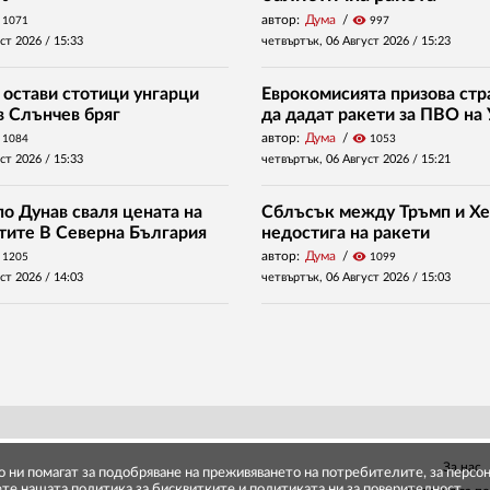
автор:
Дума
visibility
1071
997
уст 2026 /
15:33
четвъртък, 06 Август 2026 /
15:23
 остави стотици унгарци
Еврокомисията призова стр
в Слънчев бряг
да дадат ракети за ПВО на
автор:
Дума
visibility
1084
1053
уст 2026 /
15:33
четвъртък, 06 Август 2026 /
15:21
о Дунав сваля цената на
Сблъсък между Тръмп и Хе
нтите В Северна България
недостига на ракети
автор:
Дума
visibility
1205
1099
уст 2026 /
14:03
четвъртък, 06 Август 2026 /
15:03
За нас
то ни помагат за подобряване на преживяването на потребителите, за перс
ете нашата
политика за бисквитките
и
политиката ни за поверителност
.