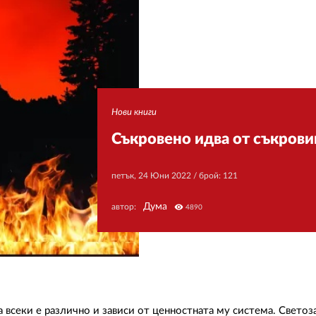
Нови книги
Съкровено идва от съкровищ
петък, 24 Юни 2022
/ брой: 121
Дума
автор:
visibility
4890
а всеки е различно и зависи от ценностната му система. Свето