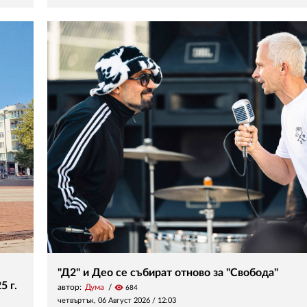
"Д2" и Део се събират отново за "Свобода"
5 г.
автор:
Дума
visibility
684
четвъртък, 06 Август 2026 /
12:03