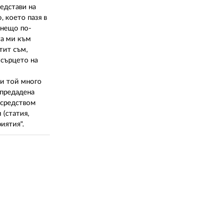
редстави на
 което пазя в
 нещо по-
та ми към
тит съм,
 сърцето на
ли той много
 предадена
осредством
 (статия,
иятия".