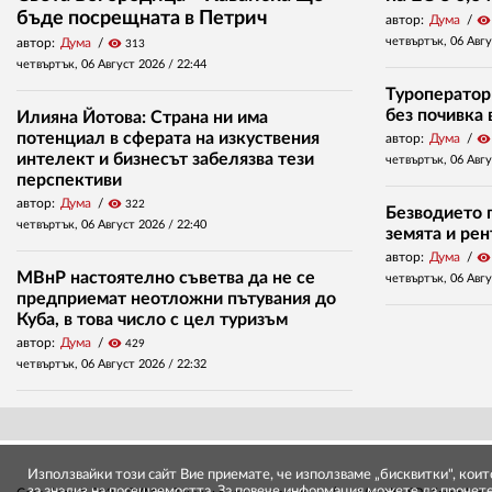
бъде посрещната в Петрич
автор:
Дума
visibility
четвъртък, 06 Авг
автор:
Дума
visibility
313
четвъртък, 06 Август 2026 /
22:44
Туроператор
без почивка 
Илияна Йотова: Страна ни има
потенциал в сферата на изкуствения
автор:
Дума
visibility
интелект и бизнесът забелязва тези
четвъртък, 06 Авг
перспективи
автор:
Дума
visibility
322
Безводието п
четвъртък, 06 Август 2026 /
22:40
земята и ре
автор:
Дума
visibility
МВнР настоятелно съветва да не се
четвъртък, 06 Авг
предприемат неотложни пътувания до
Куба, в това число с цел туризъм
автор:
Дума
visibility
429
четвъртък, 06 Август 2026 /
22:32
Използвайки този сайт Вие приемате, че използваме „бисквитки", кои
за анализ на посещаемостта. За повече информация можете да прочет