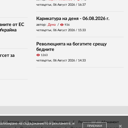
четвъртък, 06 Август 2026 /
16:37
Карикатура на деня - 06.08.2026 г.
аните от ЕС
автор:
Дума
visibility
936
 Украйна
четвъртък, 06 Август 2026 /
15:33
Революцията на богатите срещу
бедните
гсет за
visibility
1263
четвъртък, 06 Август 2026 /
14:33
Автори
Редакция
Контакти
Реклама
Абонамент
онализиране на съдържанието и рекламите, и
ПРИЕМАМ