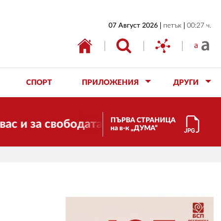
НАЧАЛО
07 Август 2026
петък
00:27 ч.
БЪЛГАРИЯ
ИКОНОМИКА
ИЗБОРИ
СПОРТ
ПРИЛОЖЕНИЯ
ДРУГИ
СВЯТ
ОБЩЕСТВО
ПЪРВА СТРАНИЦА
свободата, справедливостта и солидарн
на в-к „ДУМА“
КУЛТУРА
ЖИВОТ
СПОРТ
ПРИЛОЖЕНИЯ
ДРУГИ