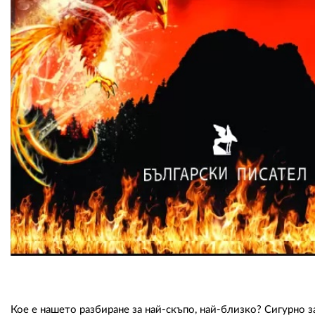
Кое е нашето разбиране за най-скъпо, най-близко? Сигурно з