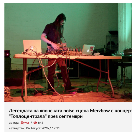
Легендата на японската noise сцена Merzbow с концерт
"Топлоцентрала" през септември
автор:
Дума
visibility
846
четвъртък, 06 Август 2026 /
12:21