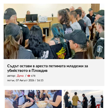
Съдът остави в ареста петимата младежи за
убийството в Пловдив
автор:
Дума
visibility
678
петък, 07 Август 2026 /
16:15