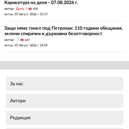
Карикатура на деня - 07.08.2026 г.
автор:
Дума
visibility
608
петък, 07 Август 2026 /
15:17
Защо няма тунел под Петрохан: 110 години обещания,
зелени спирачки и държавна безотговорност
автор:
visibility
687
петък, 07 Август 2026 /
14:59
За нас
Автори
Редакция