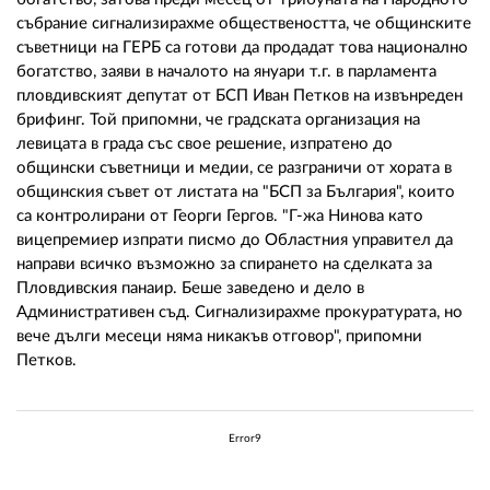
събрание сигнализирахме обществеността, че общинските
съветници на ГЕРБ са готови да продадат това национално
богатство, заяви в началото на януари т.г. в парламента
пловдивският депутат от БСП Иван Петков на извънреден
брифинг. Той припомни, че градската организация на
левицата в града със свое решение, изпратено до
общински съветници и медии, се разграничи от хората в
общинския съвет от листата на "БСП за България", които
са контролирани от Георги Гергов. "Г-жа Нинова като
вицепремиер изпрати писмо до Областния управител да
направи всичко възможно за спирането на сделката за
Пловдивския панаир. Беше заведено и дело в
Административен съд. Сигнализирахме прокуратурата, но
вече дълги месеци няма никакъв отговор", припомни
Петков.
Error9