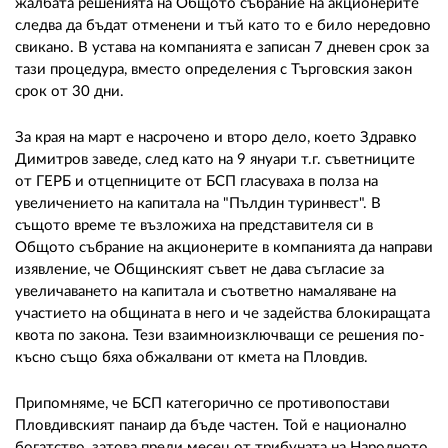
жалбата решенията на Общото събрание на акционерите
следва да бъдат отменени и тъй като то е било нередовно
свикано. В устава на компанията е записан 7 дневен срок за
тази процедура, вместо определения с Търговския закон
срок от 30 дни.
За края на март е насрочено и второ дело, което Здравко
Димитров заведе, след като на 9 януари т.г. съветниците
от ГЕРБ и отцепниците от БСП гласуваха в полза на
увеличението на капитала на "Пълдин туринвест". В
същото време те възложиха на представителя си в
Общото събрание на акционерите в компанията да направи
изявление, че Общинският съвет не дава съгласие за
увеличаването на капитала и съответно намаляване на
участието на общината в него и че задейства блокиращата
квота по закона. Тези взаимноизключващи се решения по-
късно също бяха обжалвани от кмета на Пловдив.
Припомняме, че БСП категорично се противопостави
Пловдивският панаир да бъде частен. Той е национално
богатство, затова преди месец от трибуната на Народното