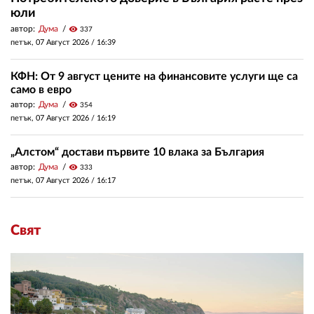
юли
автор:
Дума
visibility
337
петък, 07 Август 2026 /
16:39
КФН: От 9 август цените на финансовите услуги ще са
само в евро
автор:
Дума
visibility
354
петък, 07 Август 2026 /
16:19
„Алстом“ достави първите 10 влака за България
автор:
Дума
visibility
333
петък, 07 Август 2026 /
16:17
Свят