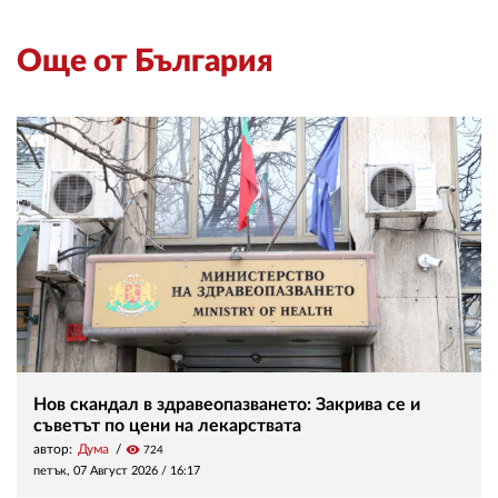
Още от България
Нов скандал в здравеопазването: Закрива се и
съветът по цени на лекарствата
автор:
Дума
visibility
724
петък, 07 Август 2026 /
16:17