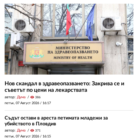
Нов скандал в здравеопазването: Закрива се и
съветът по цени на лекарствата
автор:
Дума
visibility
386
петък, 07 Август 2026 /
16:17
Съдът остави в ареста петимата младежи за
убийството в Пловдив
автор:
Дума
visibility
371
петък, 07 Август 2026 /
16:15