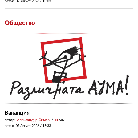
петък, 07 Август 2026 /
13:03
Общество
Ваканция
автор:
Александър Симов
visibility
507
петък, 07 Август 2026 /
15:33