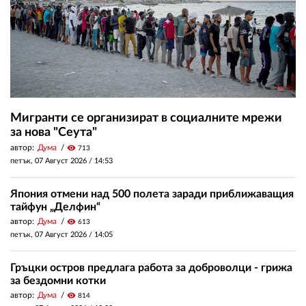
Мигранти се организират в социалните мрежи
за нова "Сеута"
автор:
Дума
visibility
713
петък, 07 Август 2026 /
14:53
Япония отмени над 500 полета заради приближаващия
тайфун „Делфин“
автор:
Дума
visibility
613
петък, 07 Август 2026 /
14:05
Гръцки остров предлага работа за доброволци - грижа
за бездомни котки
автор:
Дума
visibility
814