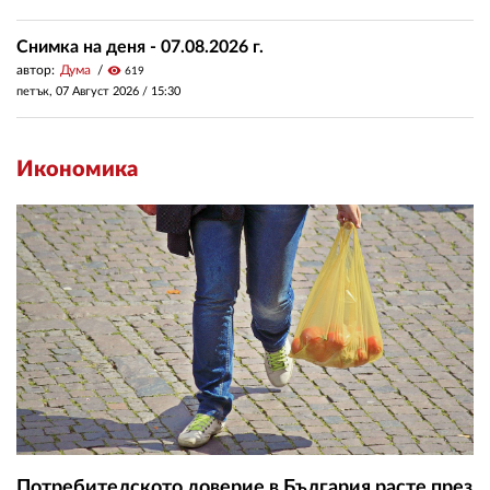
Снимка на деня - 07.08.2026 г.
автор:
Дума
visibility
619
петък, 07 Август 2026 /
15:30
Икономика
Потребителското доверие в България расте през