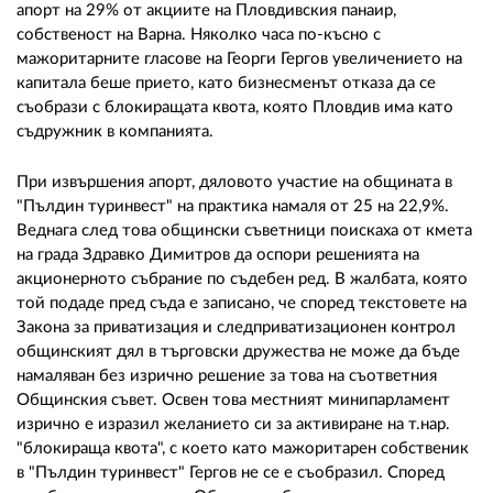
02 975 20 35
апорт на 29% от акциите на Пловдивския панаир,
собственост на Варна. Няколко часа по-късно с
мажоритарните гласове на Георги Гергов увеличението на
капитала беше прието, като бизнесменът отказа да се
съобрази с блокиращата квота, която Пловдив има като
съдружник в компанията.
При извършения апорт, дяловото участие на общината в
"Пълдин туринвест" на практика намаля от 25 на 22,9%.
Веднага след това общински съветници поискаха от кмета
на града Здравко Димитров да оспори решенията на
акционерното събрание по съдебен ред. В жалбата, която
той подаде пред съда е записано, че според текстовете на
Закона за приватизация и следприватизационен контрол
общинският дял в търговски дружества не може да бъде
намаляван без изрично решение за това на съответния
Общинския съвет. Освен това местният минипарламент
изрично е изразил желанието си за активиране на т.нар.
"блокираща квота", с което като мажоритарен собственик
в "Пълдин туринвест" Гергов не се е съобразил. Според