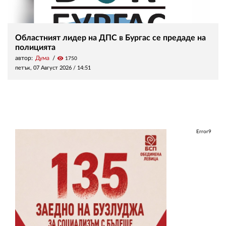
Областният лидер на ДПС в Бургас се предаде на
полицията
автор:
Дума
visibility
1750
петък, 07 Август 2026 /
14:51
Error9