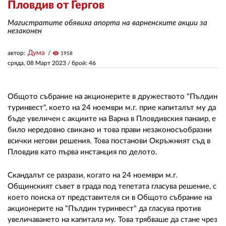
Пловдив от Гергов
Магистратите обявиха апорта на варненските акции за
ЗА НАС
незаконен
АВТОРИ
Дума
автор:
visibility
1958
сряда, 08 Март 2023
/ брой: 46
РЕДАКЦИЯ
КОНТАКТИ
Общото събрание на акционерите в дружеството "Пълдин
РЕКЛАМА
туринвест", което на 24 ноември м.г. прие капиталът му да
бъде увеличен с акциите на Варна в Пловдивския панаир, е
АБОНАМЕНТ
било нередовно свикано и това прави незаконосъобразни
всички негови решения. Това постанови Окръжният съд в
УСЛОВИЯ ЗА ПОЛЗВАНЕ
Пловдив като първа инстанция по делото.
ПОЛИТИКА ЗА БИСКВИТКИТЕ
Скандалът се разрази, когато на 24 ноември м.г.
Общинският съвет в града под тепетата гласува решение, с
ПОЛИТИКАТА ЗА
ПОВЕРИТЕЛНОСТ
което поиска от представителя си в Общото събрание на
акционерите на "Пълдин туринвест" да гласува против
увеличаването на капитала му. Това трябваше да стане чрез