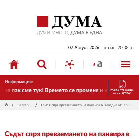
НАЧАЛО
БЪЛГАРИЯ
ИКОНОМИКА
ИЗБОРИ
07 Август 2026
петък
20:38 ч.
СВЯТ
ОБЩЕСТВО
Информация:
КУЛТУРА
е пак сме тук! Времето се променя и налага необход
ПЪРВА СТРАНИЦА
на в-к „ДУМА“
ЖИВОТ
България
Съдът спря превземането на панаира в Пловдив от Гергов
СПОРТ
ПРИЛОЖЕНИЯ
Съдът спря превземането на панаира в
ДРУГИ