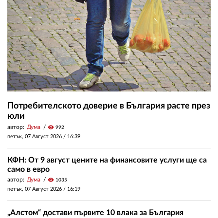
Потребителското доверие в България расте през
юли
автор:
Дума
visibility
992
петък, 07 Август 2026 /
16:39
КФН: От 9 август цените на финансовите услуги ще са
само в евро
автор:
Дума
visibility
1035
петък, 07 Август 2026 /
16:19
„Алстом“ достави първите 10 влака за България