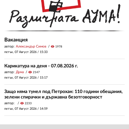
Ваканция
автор:
Александър Симов
visibility
1978
петък, 07 Август 2026 /
15:33
Карикатура на деня - 07.08.2026 г.
автор:
Дума
visibility
2147
петък, 07 Август 2026 /
15:17
Защо няма тунел под Петрохан: 110 години обещания,
зелени спирачки и държавна безотговорност
автор:
visibility
2233
петък, 07 Август 2026 /
14:59