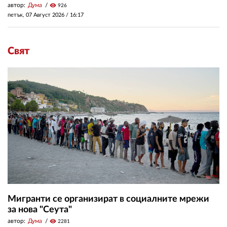
автор:
Дума
visibility
926
петък, 07 Август 2026 /
16:17
Свят
Мигранти се организират в социалните мрежи
за нова "Сеута"
автор:
Дума
visibility
2281