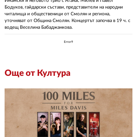
Имамски и неговото трио с Атанас Милев и Павел
Бодуков, гайдарски състави, представители на народни
читалища и общественици от Смолян и региона,
уточняват от Община Смолян. Концертът започва в 19 ч. с
водещ Веселина Бабаджанкова.
Error9
Още от Култура