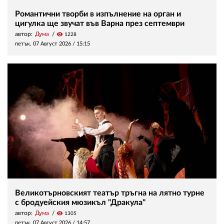
Романтични творби в изпълнение на орган и
цигулка ще звучат във Варна през септември
автор:
Дума
visibility
1228
петък, 07 Август 2026 /
15:15
Великотърновският театър тръгна на лятно турне
с бродуейския мюзикъл "Дракула"
автор:
Дума
visibility
1305
петък, 07 Август 2026 /
14:57