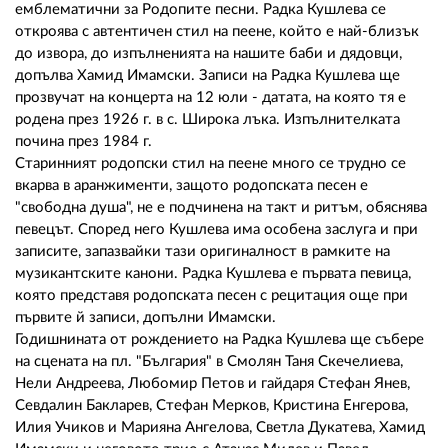
емблематични за Родопите песни. Радка Кушлева се
откроява с автентичен стил на пеене, който е най-близък
до извора, до изпълненията на нашите баби и дядовци,
допълва Хамид Имамски. Записи на Радка Кушлева ще
прозвучат на концерта на 12 юли - датата, на която тя е
родена през 1926 г. в с. Широка лъка. Изпълнителката
почина през 1984 г.
Старинният родопски стил на пеене много се трудно се
вкарва в аранжименти, защото родопската песен е
"свободна душа", не е подчинена на такт и ритъм, обяснява
певецът. Според него Кушлева има особена заслуга и при
записите, запазвайки тази оригиналност в рамките на
музикантските канони. Радка Кушлева е първата певица,
която представя родопската песен с рецитация още при
първите й записи, допълни Имамски.
Годишнината от рождението на Радка Кушлева ще събере
на сцената на пл. "България" в Смолян Таня Скечелиева,
Нели Андреева, Любомир Петов и гайдаря Стефан Янев,
Севдалин Бакларев, Стефан Мерков, Кристина Енгерова,
Илия Учиков и Марияна Ангелова, Светла Дукатева, Хамид