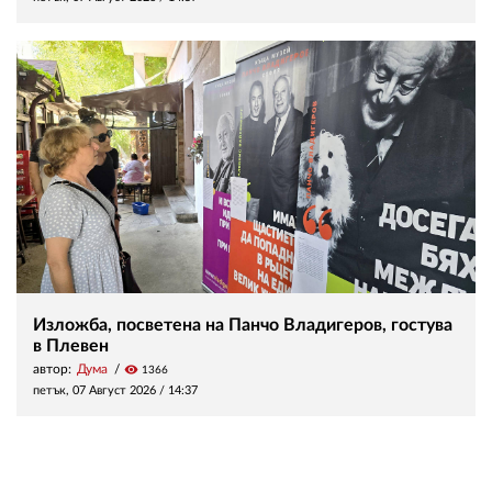
Изложба, посветена на Панчо Владигеров, гостува
в Плевен
автор:
Дума
visibility
1366
петък, 07 Август 2026 /
14:37