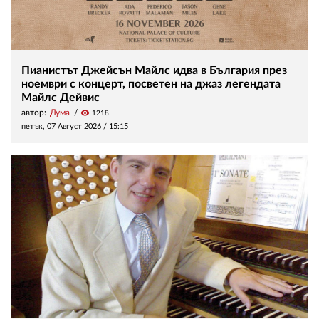
Пианистът Джейсън Майлс идва в България през
ноември с концерт, посветен на джаз легендата
Майлс Дейвис
автор:
Дума
visibility
1218
петък, 07 Август 2026 /
15:15