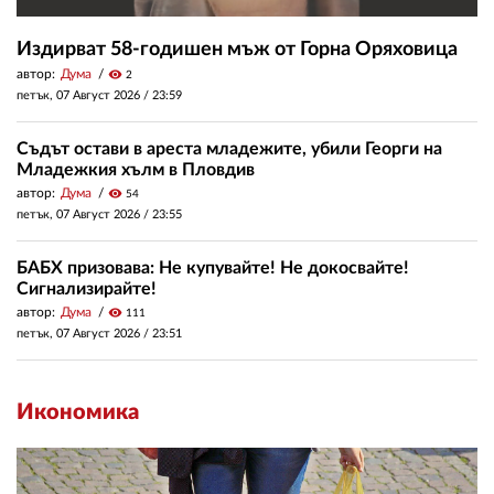
Издирват 58-годишен мъж от Горна Оряховица
автор:
Дума
visibility
2
петък, 07 Август 2026 /
23:59
Съдът остави в ареста младежите, убили Георги на
Младежкия хълм в Пловдив
автор:
Дума
visibility
54
петък, 07 Август 2026 /
23:55
БАБХ призовава: Не купувайте! Не докосвайте!
Сигнализирайте!
автор:
Дума
visibility
111
петък, 07 Август 2026 /
23:51
Икономика