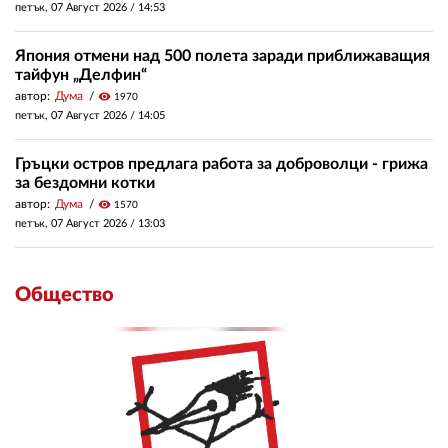
петък, 07 Август 2026 /
14:53
Япония отмени над 500 полета заради приближаващия
тайфун „Делфин“
автор:
Дума
visibility
1970
петък, 07 Август 2026 /
14:05
Гръцки остров предлага работа за доброволци - грижа
за бездомни котки
автор:
Дума
visibility
1570
петък, 07 Август 2026 /
13:03
Общество