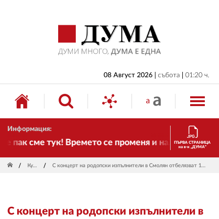
НАЧАЛО
БЪЛГАРИЯ
ИКОНОМИКА
ИЗБОРИ
08 Август 2026
събота
01:20 ч.
СВЯТ
ОБЩЕСТВО
Информация:
КУЛТУРА
пак сме тук! Времето се променя и налага необходи
ПЪРВА СТРАНИЦА
на в-к „ДУМА“
ЖИВОТ
Култура
С концерт на родопски изпълнители в Смолян отбелязват 100 години от рождението на Радка Кушлева
СПОРТ
ПРИЛОЖЕНИЯ
С концерт на родопски изпълнители в
ДРУГИ