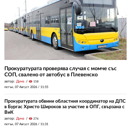
Прокуратурата проверява случая с момче със
СОП, свалено от автобус в Плевенско
автор:
Дума
visibility
158
петък, 07 Август 2026 /
11:55
Прокуратурата обвини областния координатор на ДПС
в Бургас Христо Широков за участие в ОПГ, свързана с
ВиК
автор:
Дума
visibility
276
петък, 07 Август 2026 /
11:31