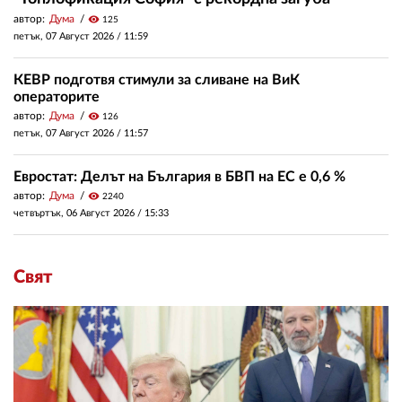
автор:
Дума
visibility
125
петък, 07 Август 2026 /
11:59
КЕВР подготвя стимули за сливане на ВиК
операторите
автор:
Дума
visibility
126
петък, 07 Август 2026 /
11:57
Евростат: Делът на България в БВП на ЕС е 0,6 %
автор:
Дума
visibility
2240
четвъртък, 06 Август 2026 /
15:33
Свят