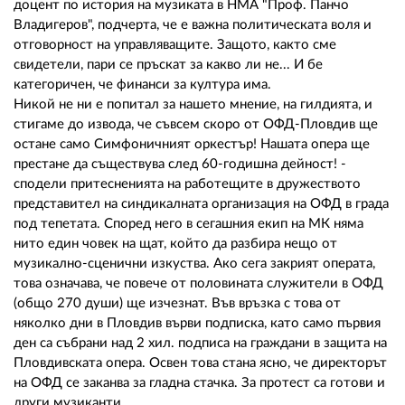
доцент по история на музиката в НМА "Проф. Панчо
Владигеров", подчерта, че е важна политическата воля и
отговорност на управляващите. Защото, както сме
свидетели, пари се пръскат за какво ли не... И бе
категоричен, че финанси за култура има.
Никой не ни е попитал за нашето мнение, на гилдията, и
стигаме до извода, че съвсем скоро от ОФД-Пловдив ще
остане само Симфоничният оркестър! Нашата опера ще
престане да съществува след 60-годишна дейност! -
сподели притесненията на работещите в дружеството
представител на синдикалната организация на ОФД в града
под тепетата. Според него в сегашния екип на МК няма
нито един човек на щат, който да разбира нещо от
музикално-сценични изкуства. Ако сега закрият операта,
това означава, че повече от половината служители в ОФД
(общо 270 души) ще изчезнат. Във връзка с това от
няколко дни в Пловдив върви подписка, като само първия
ден са събрани над 2 хил. подписа на граждани в защита на
Пловдивската опера. Освен това стана ясно, че директорът
на ОФД се заканва за гладна стачка. За протест са готови и
други музиканти.