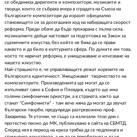
02 975 20 35
се обединиха диригенти и композитори, музиканти и
творци, които се събраха вчера в сградата на Съюза на
българските композитори да изразят официално
становището си за досегашния ход на набиращата скорост
реформа. Преди обаче да бъде прокарана с пълна сила,
музикалните дейци настояват за подготовка на Закон за
сценичните изкуства, без който не бива да се прави
каквото и да било в културната сфера. По думите им това,
което те наричат реформа, е унищожаване и изчезване на
нашето изкуство.
Най-страшното е, че управляващите режат корените на
българската идентичност. Унищожават творчеството на
композиторите. Произведенията ще могат да се
изпълняват само в София и Пловдив, където ще има
големи симфонични оркестри, а в страната, както ще
станат "Симфониети" - там вече няма да могат да звучат
български творби, предупреди разтревожено проф.
Захариева. Тя уточни, че също са излизали тези дни с
протестно писмо до МК, публикувано в сайта на СБМТД.
Според нея в период на криза трябва да се подпомага и
стимулира изкуството, а не да се преобразува и да се