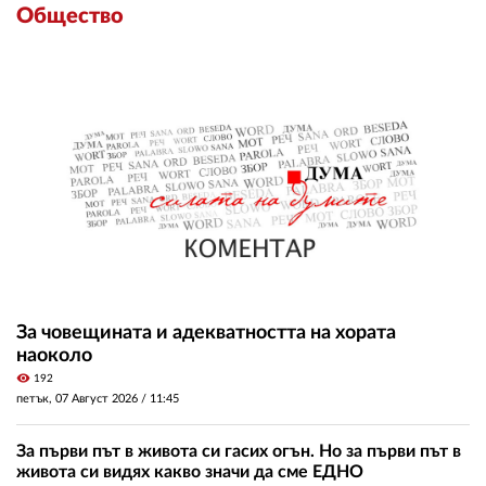
Общество
За човещината и адекватността на хората
наоколо
visibility
192
петък, 07 Август 2026 /
11:45
За първи път в живота си гасих огън. Но за първи път в
живота си видях какво значи да сме ЕДНО