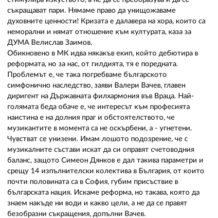
съкращават пари. Нямаме право да унищожаваме
духовните ценности! Кризата е далавера на хора, които са
неморални и нямат отношение към културата, каза за
ДУМА Велислав Заимов.
Обикновено в МК идва някакъв екип, който дебютира в
реформата, но за нас, от гилдията, тя е поредната.
Проблемът е, че така погребваме българското
симфонично наследство, заяви Валери Вачев, главен
диригент на Държавната филхармония във Враца. Най-
голямата беда обаче е, че интересът към професията
наистина е на долния праг и обстоятелството, че
музикантите в момента са не оскърбени, а - угнетени.
Чувстват се унизени. Имам лошото подозрение, че с
музикалните състави искат да си оправят счетоводния
баланс, защото Симеон Дянков е дал такива параметри и
срещу 14 изпълнителски колектива в България, от които
почти половината са в София, губим присъствие в
българската нация. Искаме реформа, но такава, която да
знаем накъде ни води и какво цели, а не да се правят
безобразни съкращения, допълни Вачев.