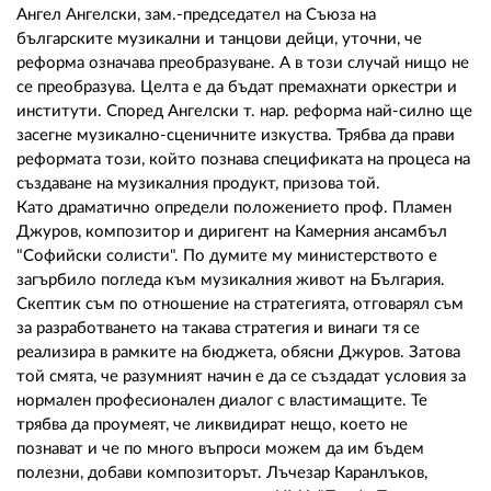
Ангел Ангелски, зам.-председател на Съюза на
българските музикални и танцови дейци, уточни, че
реформа означава преобразуване. А в този случай нищо не
се преобразува. Целта е да бъдат премахнати оркестри и
институти. Според Ангелски т. нар. реформа най-силно ще
засегне музикално-сценичните изкуства. Трябва да прави
реформата този, който познава спецификата на процеса на
създаване на музикалния продукт, призова той.
Като драматично определи положението проф. Пламен
Джуров, композитор и диригент на Камерния ансамбъл
"Софийски солисти". По думите му министерството е
загърбило погледа към музикалния живот на България.
Скептик съм по отношение на стратегията, отговарял съм
за разработването на такава стратегия и винаги тя се
реализира в рамките на бюджета, обясни Джуров. Затова
той смята, че разумният начин е да се създадат условия за
нормален професионален диалог с властимащите. Те
трябва да проумеят, че ликвидират нещо, което не
познават и че по много въпроси можем да им бъдем
полезни, добави композиторът. Лъчезар Каранлъков,