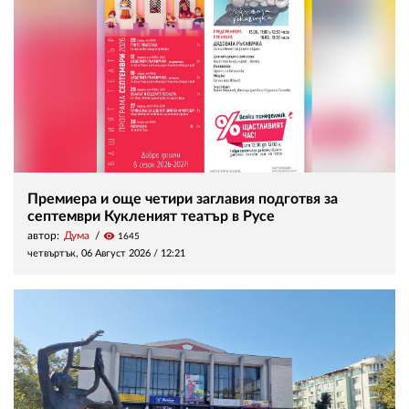
Премиера и още четири заглавия подготвя за
септември Кукленият театър в Русе
автор:
Дума
visibility
1645
четвъртък, 06 Август 2026 /
12:21