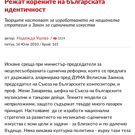
Режат корените на българската
идентичност
ЗА НАС
Творците настояват за изработването на национална
стратегия и Закон за сценичните изкуства
АВТОРИ
Надежда Ушева
автор:
visibility
5519
РЕДАКЦИЯ
петък, 16 Юли 2010
/ брой: 161
КОНТАКТИ
РЕКЛАМА
Искаме среща при министър-председателя за
нецелесъобразната сценична реформа, която се предлага
АБОНАМЕНТ
от държавата, алармираха пред ДУМА Велислав Заимов,
председател на Съюза на българските композитори, и
УСЛОВИЯ ЗА ПОЛЗВАНЕ
проф. Жени Захариева, шефка на Съюза на българските
музикални и танцови дейци. Техните модели са
ПОЛИТИКА ЗА БИСКВИТКИТЕ
неприложими, защото съдържат твърде много пазарен
принцип. Настояваме да се изработи национална
ПОЛИТИКАТА ЗА
стратегия за развитието на музикално-сценичните
ПОВЕРИТЕЛНОСТ
изкуства с ясни цели и задачи - за близкото и по-далечно
бъдеще. Няма никаква културна политика - върху тази теза