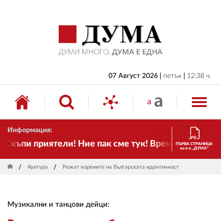
НАЧАЛО
БЪЛГАРИЯ
ИКОНОМИКА
ИЗБОРИ
07 Август 2026
петък
12:38 ч.
СВЯТ
ОБЩЕСТВО
Информация:
КУЛТУРА
къпи приятели! Ние пак сме тук! Времето се променя
ПЪРВА СТРАНИЦА
на в-к „ДУМА“
ЖИВОТ
Култура
Режат корените на българската идентичност
СПОРТ
ПРИЛОЖЕНИЯ
Музикални и танцови дейци:
ДРУГИ