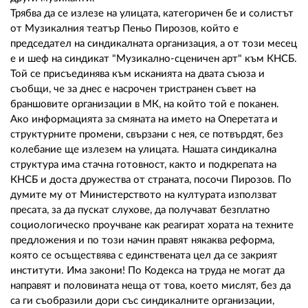
Трябва да се излезе на улицата, категоричен бе и солистът
от Музикалния театър Пеньо Пирозов, който е
председател на синдикалната организация, а от този месец
е и шеф на синдикат "Музикално-сценичен арт" към КНСБ.
Той се присъединява към исканията на двата съюза и
съобщи, че за днес е насрочен тристранен съвет на
браншовите организации в МК, на който той е поканен.
Ако информацията за смяната на името на Оперетата и
структурните промени, свързани с нея, се потвърдят, без
колебание ще излезем на улицата. Нашата синдикална
структура има стачна готовност, както и подкрепата на
КНСБ и доста дружества от страната, посочи Пирозов. По
думите му от Министерството на културата използват
пресата, за да пускат слухове, да получават безплатно
социологическо проучване как реагират хората на техните
предложения и по този начин правят някаква реформа,
която се осъществява с единствената цел да се закрият
институти. Има закони! По Кодекса на труда не могат да
направят и половината неща от това, което мислят, без да
са ги съобразили дори със синдикалните организации,