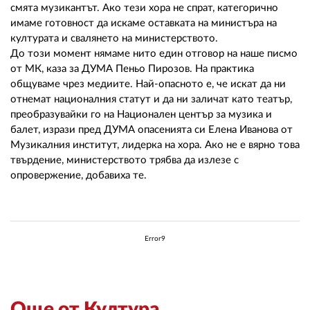
смята музикантът. Ако тези хора не спрат, категорично
имаме готовност да искаме оставката на министъра на
културата и свалянето на министерството.
До този момент нямаме нито един отговор на наше писмо
от МК, каза за ДУМА Пеньо Пирозов. На практика
общуваме чрез медиите. Най-опасното е, че искат да ни
отнемат националния статут и да ни заличат като театър,
преобразувайки го на Национален център за музика и
балет, изрази пред ДУМА опасенията си Елена Иванова от
Музикалния институт, лидерка на хора. Ако не е вярно това
твърдение, министерството трябва да излезе с
опровержение, добавиха те.
Error9
Още от Култура