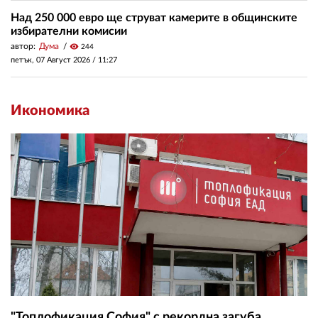
Над 250 000 евро ще струват камерите в общинските
избирателни комисии
автор:
Дума
visibility
244
петък, 07 Август 2026 /
11:27
Икономика
"Топлофикация София" с рекордна загуба