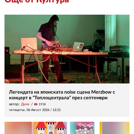
Легендата на японската noise сцена Merzbow с
концерт в "Топлоцентрала" през септември
автор:
Дума
visibility
1918
четвъртък, 06 Август 2026 /
12:21