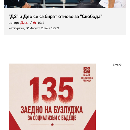
"Д2" и Део се събират отново за "Свобода"
автор:
Дума
visibility
1517
четвъртък, 06 Август 2026 /
12:03
Error9