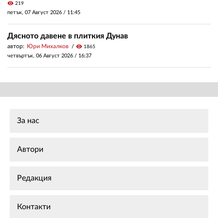
visibility
219
петък, 07 Август 2026 /
11:45
Дясното давене в плиткия Дунав
автор:
Юри Михалков
visibility
1865
четвъртък, 06 Август 2026 /
16:37
За нас
Автори
Редакция
Контакти