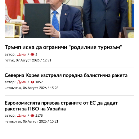
Тръмп иска да ограничи "родилния туризъм"
автор:
Дума
visibility
5
петък, 07 Август 2026 /
12:31
Северна Корея изстреля поредна балистична ракета
автор:
Дума
visibility
1857
четвъртък, 06 Август 2026 /
15:23
Еврокомисията призова страните от ЕС да дадат
ракети за ПВО на Украйна
автор:
Дума
visibility
2175
четвъртък, 06 Август 2026 /
15:21