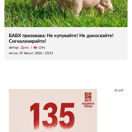
БАБХ призовава: Не купувайте! Не докосвайте!
Сигнализирайте!
автор:
Дума
visibility
1296
петък, 07 Август 2026 /
23:51
Error9