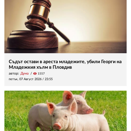
Съдът остави в ареста младежите, убили Георги на
Младежкия хълм в Пловдив
автор:
Дума
visibility
1557
петък, 07 Август 2026 /
23:55