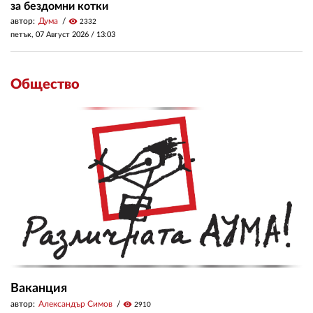
за бездомни котки
автор:
Дума
visibility
2332
петък, 07 Август 2026 /
13:03
Общество
Ваканция
автор:
Александър Симов
visibility
2910