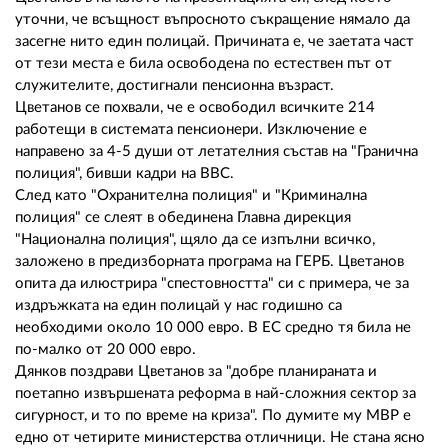
02 975 20 35
уточни, че всъщност въпросното съкращение нямало да
засегне нито един полицай. Причината е, че заетата част
от тези места е била освободена по естествен път от
служителите, достигнали пенсионна възраст.
Цветанов се похвали, че е освободил всичките 214
работещи в системата пенсионери. Изключение е
направено за 4-5 души от летателния състав на "Гранична
полиция", бивши кадри на ВВС.
След като "Охранителна полиция" и "Криминална
полиция" се слеят в обединена Главна дирекция
"Национална полиция", щяло да се изпълни всичко,
заложено в предизборната програма на ГЕРБ. Цветанов
опита да илюстрира "спестовността" си с примера, че за
издръжката на един полицай у нас годишно са
необходими около 10 000 евро. В ЕС средно тя била не
по-малко от 20 000 евро.
Дянков поздрави Цветанов за "добре планираната и
поетапно извършената реформа в най-сложния сектор за
сигурност, и то по време на криза". По думите му МВР е
едно от четирите министерства отличници. Не стана ясно