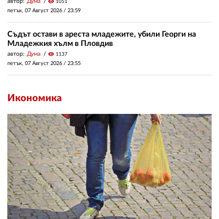
автор:
Дума
visibility
1051
петък, 07 Август 2026 /
23:59
Съдът остави в ареста младежите, убили Георги на
Младежкия хълм в Пловдив
автор:
Дума
visibility
1137
петък, 07 Август 2026 /
23:55
Икономика