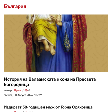
България
История на Валаамската икона на Пресвета
Богородица
автор:
Дума
visibility
0
събота, 08 Август 2026 /
07:26
Издирват 58-годишен мъж от Горна Оряховица