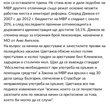
кои са останалите трима. Не стана ясно и дали подобно на
МВР другите отличници също режат основно незаети
работни места и имитират реформа. Според Дянков от
2007 г. до 2012 г. бюджетът на МВР е спаднал с около
20%, а след последните промени оптимизацията в
държавната администрация ще достигне 16,1%. Дянков не
спомена нищо за огромния брой пенсионери, назначени в
МО от Аню Ангелов.
На въпрос за начина на арестуване и зачестилите прояви на
полицейско насилие Цветанов обясни колко голям
престъпник и колко труден за арестуване бил Кленовски,
задържан в столичен мол. Щял да се въвежда стандарт
"Абсолютна необходимост при употреба на оръжие и
помощни средства" в Закона за МВР във връзка с над 30
дела срещу България, спечелени в Страсбург за
неправомерна употреба на оръжие. Цветанов все пак
поднесе извинения към "всички, които са се почувствали
засегнати или по някакъв начин са притеснени за това,
което би могло да се случи".