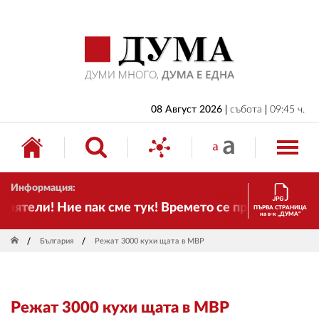
НАЧАЛО
БЪЛГАРИЯ
ИКОНОМИКА
ИЗБОРИ
08 Август 2026
събота
09:45 ч.
СВЯТ
ОБЩЕСТВО
Информация:
КУЛТУРА
ятели! Ние пак сме тук! Времето се променя и налаг
ПЪРВА СТРАНИЦА
на в-к „ДУМА“
ЖИВОТ
България
Режат 3000 кухи щата в МВР
СПОРТ
ПРИЛОЖЕНИЯ
Режат 3000 кухи щата в МВР
ДРУГИ