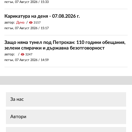
петък, 07 Август 2026 /
15:33
Карикатура на деня - 07.08.2026 г.
автор:
Дума
visibility
3157
петък, 07 Август 2026 /
15:17
Защо няма тунел под Петрохан: 110 години обещания,
зелени спирачки и държавна безотговорност
автор:
visibility
3247
петък, 07 Август 2026 /
14:59
За нас
Автори