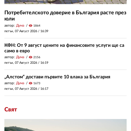
Потребителското доверие в България расте през
юли
автор:
Дума
visibility
1864
петък, 07 Август 2026 /
16:39
КФН: От 9 август цените на финансовите услуги ще са
само в евро
автор:
Дума
visibility
2156
петък, 07 Август 2026 /
16:19
„Алстом“ достави първите 10 влака за България
автор:
Дума
visibility
1673
петък, 07 Август 2026 /
16:17
Свят