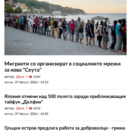
Мигранти се организират в социалните мрежи
за нова "Сеута"
автор:
Дума
visibility
3380
петък, 07 Август 2026 /
14:53
Япония отмени над 500 полета заради приближаващия
тайфун „Делфин“
автор:
Дума
visibility
3018
петък, 07 Август 2026 /
14:05
Гръцки остров предлага работа за доброволци - грижа