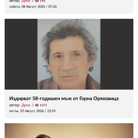
автор:
Дума
visibility
594
събота, 08 Август 2026 /
07:26
Издирват 58-годишен мъж от Горна Оряховица
автор:
Дума
visibility
1471
петък, 07 Август 2026 /
23:59