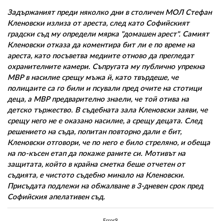
Задържаният преди няколко дни в столичен МОЛ Стефан
Кленовски излиза от ареста, след като Софийският
градски съд му определи мярка "домашен арест". Самият
Кленовски отказа да коментира бит ли е по време на
ареста, като посъветва медиите отново да прегледат
охранителните камери. Съпругата му публично упрекна
МВР в насилие срещу мъжа й, като твърдеше, че
полицаите са го били и псували пред очите на стотици
деца, а МВР предварително знаели, че той отива на
детско тържество. В съдебната зала Кленовски заяви, че
срещу него не е оказано насилие, а срещу децата. След
решението на съда, попитан повторно дали е бит,
Кленовски отговори, че по него е било стреляно, и обеща
на по-късен етап да покаже раните си. Мотивът на
защитата, който в крайна сметка беше отчетен от
съдията, е чистото съдебно минало на Кленовски.
Присъдата подлежи на обжалване в 3-дневен срок пред
Софийския апелативен съд.
Error9