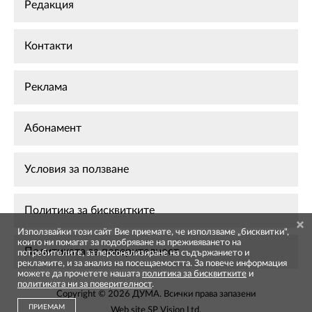
Редакция
Контакти
Реклама
Абонамент
Условия за ползване
Политика за бисквитките
Използвайки този сайт Вие приемате, че използваме „бисквитки",
които ни помагат за подобряване на преживяването на
Политиката за поверителност
потребителите, за персонализиране на съдържанието и
рекламите, и за анализ на посещаемостта. За повече информация
можете да прочетете нашата
политика за бисквитките
и
политиката ни за поверителност
.
Copyright © 2026 ДУМА. Всички права запазени
ПРИЕМАМ
Web site
SP Vision Ltd
.