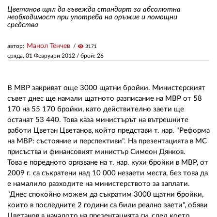
Цветанов щял да въвежда стандарт за абсолютна
необходимост при употреба на оръжие и помощни
средства
ЗА НАС
АВТОРИ
Манол Тенчев
автор:
visibility
3171
сряда, 01 Февруари 2012
/ брой: 26
РЕДАКЦИЯ
КОНТАКТИ
В МВР закриват още 3000 щатни бройки. Министерският
съвет днес ще намали щатното разписание на МВР от 58
РЕКЛАМА
170 на 55 170 бройки, като действително заети ще
останат 53 440. Това каза министърът на вътрешните
АБОНАМЕНТ
работи Цветан Цветанов, който представи т. нар. "Реформа
на МВР: състояние и перспективи". На презентацията в МС
УСЛОВИЯ ЗА ПОЛЗВАНЕ
присъства и финансовият министър Симеон Дянков.
ПОЛИТИКА ЗА БИСКВИТКИТЕ
Това е поредното орязване на т. нар. кухи бройки в МВР, от
2009 г. са съкратени над 10 000 незаети места, без това да
ПОЛИТИКАТА ЗА
е намалило разходите на министерството за заплати.
ПОВЕРИТЕЛНОСТ
"Днес спокойно можем да съкратим 3000 щатни бройки,
които в последните 2 години са били реално заети", обяви
Цветанов в началото на презентацията си, след което