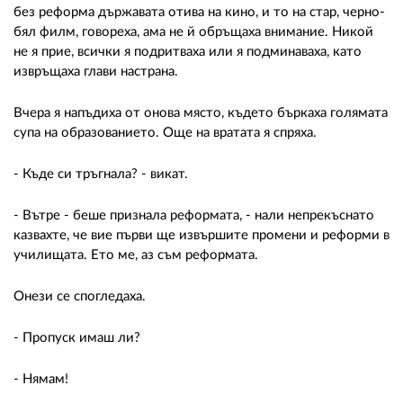
без реформа държавата отива на кино, и то на стар, черно-
бял филм, говореха, ама не й обръщаха внимание. Никой
не я прие, всички я подритваха или я подминаваха, като
извръщаха глави настрана.
Вчера я напъдиха от онова място, където бъркаха голямата
супа на образованието. Още на вратата я спряха.
- Къде си тръгнала? - викат.
- Вътре - беше признала реформата, - нали непрекъснато
казвахте, че вие първи ще извършите промени и реформи в
училищата. Ето ме, аз съм реформата.
Онези се спогледаха.
- Пропуск имаш ли?
- Нямам!