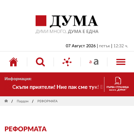
НАЧАЛО
БЪЛГАРИЯ
ИКОНОМИКА
ИЗБОРИ
07 Август 2026
петък
12:32 ч.
СВЯТ
ОБЩЕСТВО
Информация:
КУЛТУРА
Скъпи приятели! Ние пак сме тук! Времето се про
ПЪРВА СТРАНИЦА
на в-к „ДУМА“
ЖИВОТ
Пардон
РЕФОРМАТА
СПОРТ
ПРИЛОЖЕНИЯ
РЕФОРМАТА
ДРУГИ