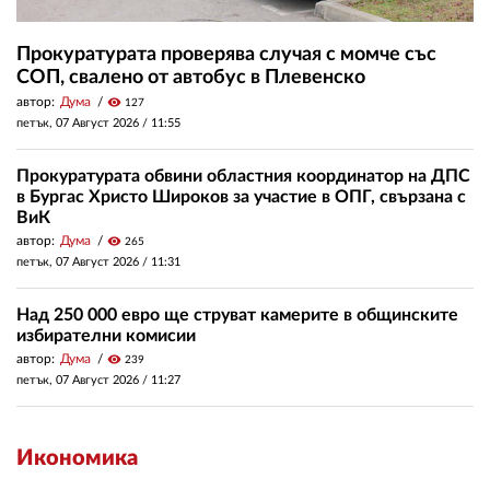
Прокуратурата проверява случая с момче със
СОП, свалено от автобус в Плевенско
автор:
Дума
visibility
127
петък, 07 Август 2026 /
11:55
Прокуратурата обвини областния координатор на ДПС
в Бургас Христо Широков за участие в ОПГ, свързана с
ВиК
автор:
Дума
visibility
265
петък, 07 Август 2026 /
11:31
Над 250 000 евро ще струват камерите в общинските
избирателни комисии
автор:
Дума
visibility
239
петък, 07 Август 2026 /
11:27
Икономика