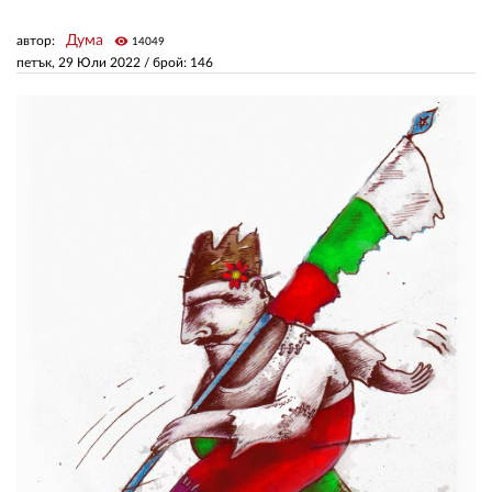
Дума
автор:
visibility
14049
ЗА НАС
петък, 29 Юли 2022
/ брой: 146
АВТОРИ
РЕДАКЦИЯ
КОНТАКТИ
РЕКЛАМА
АБОНАМЕНТ
УСЛОВИЯ ЗА ПОЛЗВАНЕ
ПОЛИТИКА ЗА БИСКВИТКИТЕ
ПОЛИТИКАТА ЗА
ПОВЕРИТЕЛНОСТ