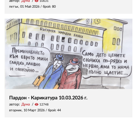
автор:
Дума
visibility
10631
петък, 01 Май 2026
/ брой: 80
Пардон - Карикатура 10.03.2026 г.
автор:
Дума
visibility
12748
вторник, 10 Март 2026
/ брой: 44