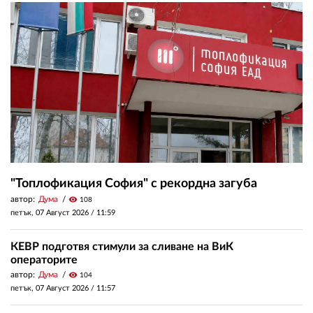
"Топлофикация София" с рекордна загуба
автор:
Дума
visibility
108
петък, 07 Август 2026 /
11:59
КЕВР подготвя стимули за сливане на ВиК
операторите
автор:
Дума
visibility
104
петък, 07 Август 2026 /
11:57