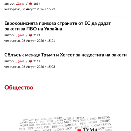
автор:
Дума
visibility
1854
четвъртък, 06 Август 2026 /
15:23
Еврокомисията призова страните от ЕС да дадат
ракети за ПВО на Украйна
автор:
Дума
visibility
2171
четвъртък, 06 Август 2026 /
15:21
Сблъсък между Тръмп и Хегсет за недостига на ракети
автор:
Дума
visibility
2112
четвъртък, 06 Август 2026 /
15:03
Общество