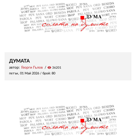
ДУМАТА
автор:
Георги Гълов
visibility
36201
петък, 01 Май 2026
/ брой: 80