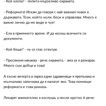
- Кой хлопа? - попита мързеливо охраната.
- Реформата! Искам да говоря с най-важния човек в
държавата. Този, който коли, беси и управлява. Много е
важно лично да ме види и чуе!
- Ела в приемното време. И да носиш всичките си
документи.
- Кой беше? - чу се глас отвътре.
- Просякиня някаква - рече охраната, - ама аз я разкарах.
Много съм добър в това!
А късно вечерта в парка едни здравеняци я препънаха и
мълчаливо започнаха да я налагат яко. Това помнеше
реформата и това разказа.
Лекарят внимателно я изслуша, а после кротко й рече: