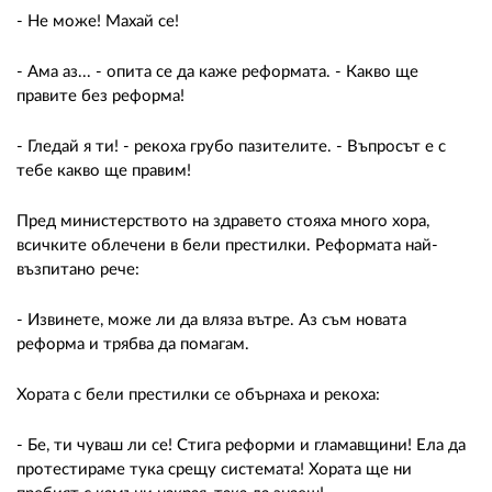
- Не може! Махай се!
- Ама аз... - опита се да каже реформата. - Какво ще
правите без реформа!
- Гледай я ти! - рекоха грубо пазителите. - Въпросът е с
тебе какво ще правим!
Пред министерството на здравето стояха много хора,
всичките облечени в бели престилки. Реформата най-
възпитано рече:
- Извинете, може ли да вляза вътре. Аз съм новата
реформа и трябва да помагам.
Хората с бели престилки се обърнаха и рекоха:
- Бе, ти чуваш ли се! Стига реформи и гламавщини! Ела да
протестираме тука срещу системата! Хората ще ни