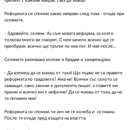
пребият с камъни накрая, така да знаеш!
Реформата си спомни какво направи след това - отиде при
селяните.
- Здравейте, селяни. Аз съм новата реформа, за която
толкова много ви говорят. С мен начело всичко ще се
преобрази, всичко ще тръгне по нов път. И най-после...
Селяните размахаха колове и брадви и занареждаха:
- Да вземеш да се махаш от тука! Що първо не си правите
реформата по градовете? Ама не! Всички със селото се
захващат, само закони и документи пишат, а главите им
празни и всичко им е нефелно! Да се махаш от тука, да не
те почваме ние!
Реформата си спомни, че хич не се колеба и се махна.
После тя отиде пред къщата на властта.