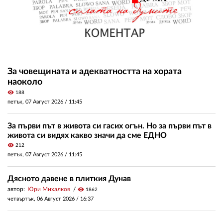
За човещината и адекватността на хората
наоколо
visibility
188
петък, 07 Август 2026 /
11:45
За първи път в живота си гасих огън. Но за първи път в
живота си видях какво значи да сме ЕДНО
visibility
212
петък, 07 Август 2026 /
11:45
Дясното давене в плиткия Дунав
автор:
Юри Михалков
visibility
1862
четвъртък, 06 Август 2026 /
16:37