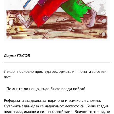
02 975 20 35
Георги ГЪЛОВ
Лекарят основно прегледа реформата и я попита за сетен
път:
- Помните ли нещо, къде бяхте преди побоя?
Реформата въздъхна, затвори очи и всичко си спомни.
Сутринта едва-едва се надигна от леглото си. Беше гладна,
недоспала, имаше и силно главоболие. Всички говореха, че