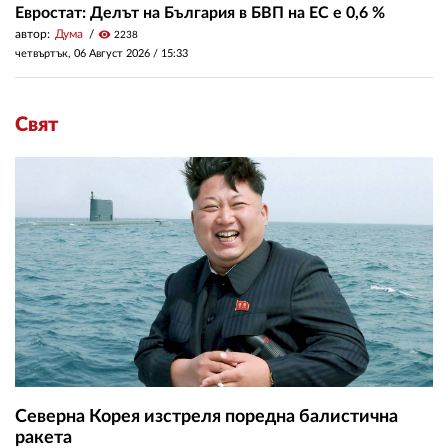
Евростат: Делът на България в БВП на ЕС е 0,6 %
автор:
Дума
visibility
2238
четвъртък, 06 Август 2026 /
15:33
Свят
Северна Корея изстреля поредна балистична
ракета