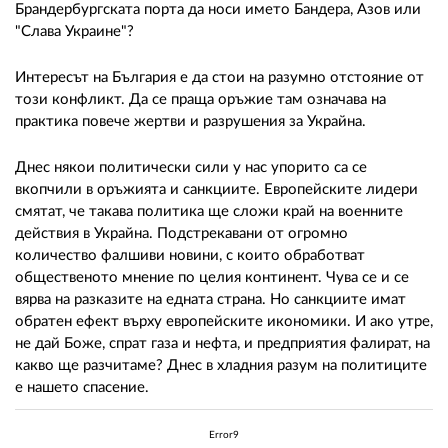
Брандербургската порта да носи името Бандера, Азов или
"Слава Украине"?
Интересът на България е да стои на разумно отстояние от
този конфликт. Да се праща оръжие там означава на
практика повече жертви и разрушения за Украйна.
Днес някои политически сили у нас упорито са се
вкопчили в оръжията и санкциите. Европейските лидери
смятат, че такава политика ще сложи край на военните
действия в Украйна. Подстрекавани от огромно
количество фалшиви новини, с които обработват
общественото мнение по целия континент. Чува се и се
вярва на разказите на едната страна. Но санкциите имат
обратен ефект върху европейските икономики. И ако утре,
не дай Боже, спрат газа и нефта, и предприятия фалират, на
какво ще разчитаме? Днес в хладния разум на политиците
е нашето спасение.
Error9