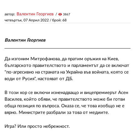
Валентин Георгиев
автор:
visibility
3867
ЗА НАС
четвъртък, 07 Април 2022
/ брой: 68
АВТОРИ
РЕДАКЦИЯ
Валентин Георгиев
КОНТАКТИ
Да изгоним Митрофанова, да пратим оръжия на Киев,
РЕКЛАМА
българското правителството и парламентът да се включат
"по-агресивно на страната на Украйна във войната, която се
АБОНАМЕНТ
води от Русия", настояват от ДБ.
УСЛОВИЯ ЗА ПОЛЗВАНЕ
В този хор се включи изненадващо и вицепремиерът Асен
Василев, който обяви, че правителството може би готви
ПОЛИТИКА ЗА БИСКВИТКИТЕ
обща позиция по въпроса. Оказа се, че това изобщо не е
ПОЛИТИКАТА ЗА
вярно. Министрите разбрали за това от медиите.
ПОВЕРИТЕЛНОСТ
Игра? Или просто небрежност.