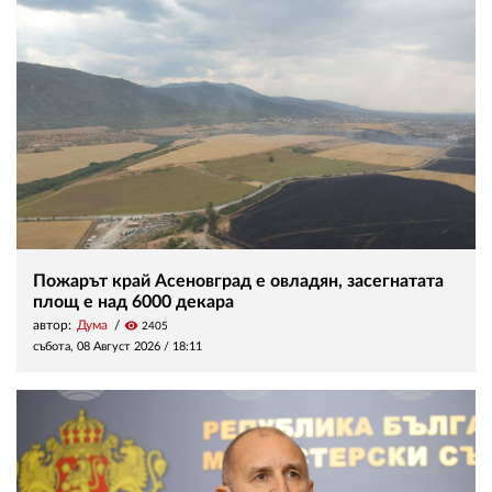
Пожарът край Асеновград е овладян, засегнатата
площ е над 6000 декара
автор:
Дума
visibility
2405
събота, 08 Август 2026 /
18:11