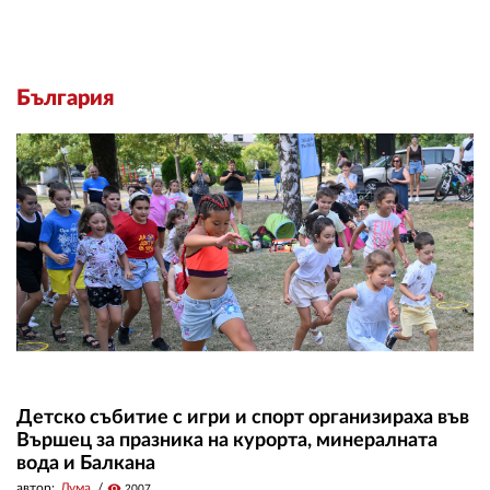
България
Детско събитие с игри и спорт организираха във
Вършец за празника на курорта, минералната
вода и Балкана
автор:
Дума
visibility
2007