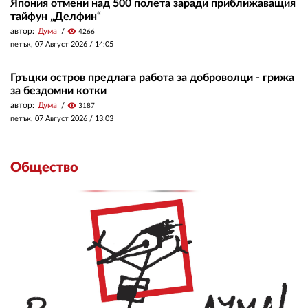
Япония отмени над 500 полета заради приближаващия
тайфун „Делфин“
автор:
Дума
visibility
4266
петък, 07 Август 2026 /
14:05
Гръцки остров предлага работа за доброволци - грижа
за бездомни котки
автор:
Дума
visibility
3187
петък, 07 Август 2026 /
13:03
Общество