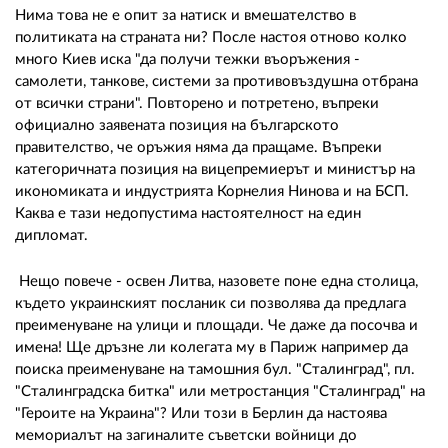
Нима това не е опит за натиск и вмешателство в
политиката на страната ни? После настоя отново колко
много Киев иска "да получи тежки въоръжения -
самолети, танкове, системи за противовъздушна отбрана
от всички страни". Повторено и потретено, въпреки
официално заявената позиция на българското
правителство, че оръжия няма да пращаме. Въпреки
категоричната позиция на вицепремиерът и министър на
икономиката и индустрията Корнелия Нинова и на БСП.
Каква е тази недопустима настоятелност на един
дипломат.
Нещо повече - освен Литва, назовете поне една столица,
където украинският посланик си позволява да предлага
преименуване на улици и площади. Че даже да посочва и
имена! Ще дръзне ли колегата му в Париж например да
поиска преименуване на тамошния бул. "Сталинград", пл.
"Сталинградска битка" или метростанция "Сталинград" на
"Героите на Украина"? Или този в Берлин да настоява
мемориалът на загиналите съветски войници до