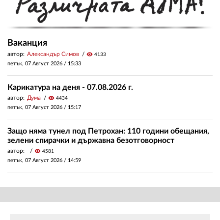
Ваканция
автор:
Александър Симов
visibility
4133
петък, 07 Август 2026 /
15:33
Карикатура на деня - 07.08.2026 г.
автор:
Дума
visibility
4434
петък, 07 Август 2026 /
15:17
Защо няма тунел под Петрохан: 110 години обещания,
зелени спирачки и държавна безотговорност
автор:
visibility
4581
петък, 07 Август 2026 /
14:59