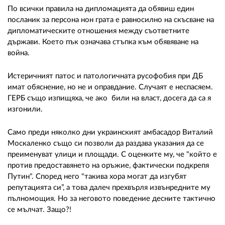
02 975 20 35
По всички правила на дипломацията да обявиш един
посланик за персона нон грата е равносилно на скъсване на
дипломатическите отношения между съответните
държави. Което пък означава стъпка към обявяване на
война.
Истеричният патос и патологичната русофобия при ДБ
имат обяснение, но не и оправдание. Случаят е неспасяем.
ГЕРБ също изпищяха, че ако били на власт, досега да са я
изгонили.
Само преди няколко дни украинският амбасадор Виталий
Москаленко също си позволи да раздава указания да се
преименуват улици и площади. С оценките му, че "който е
против предоставянето на оръжие, фактически подкрепя
Путин". Според него "такива хора могат да изгубят
репутацията си”, а това далеч прехвърля извънредните му
пълномощия. Но за неговото поведение десните тактично
се мълчат. Защо?!