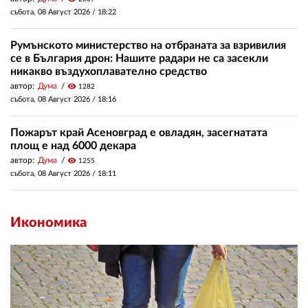
събота, 08 Август 2026 /
18:22
Румънското министерство на отбраната за взривилия
се в България дрон: Нашите радари не са засекли
никакво въздухоплавателно средство
автор:
Дума
visibility
1282
събота, 08 Август 2026 /
18:16
Пожарът край Асеновград е овладян, засегнатата
площ е над 6000 декара
автор:
Дума
visibility
1255
събота, 08 Август 2026 /
18:11
Икономика