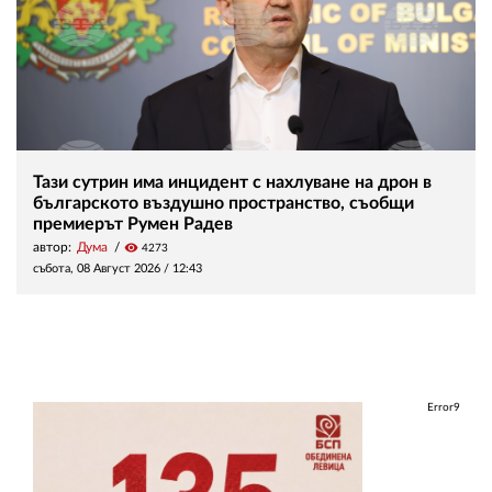
Тази сутрин има инцидент с нахлуване на дрон в
българското въздушно пространство, съобщи
премиерът Румен Радев
автор:
Дума
visibility
4273
събота, 08 Август 2026 /
12:43
Error9