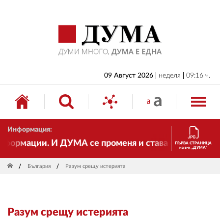
НАЧАЛО
БЪЛГАРИЯ
ИКОНОМИКА
ИЗБОРИ
09 Август 2026
неделя
09:16 ч.
СВЯТ
ОБЩЕСТВО
Информация:
КУЛТУРА
ормации. И ДУМА се променя и става електронно изд
ПЪРВА СТРАНИЦА
на в-к „ДУМА“
ЖИВОТ
България
Разум срещу истерията
СПОРТ
ПРИЛОЖЕНИЯ
Разум срещу истерията
ДРУГИ