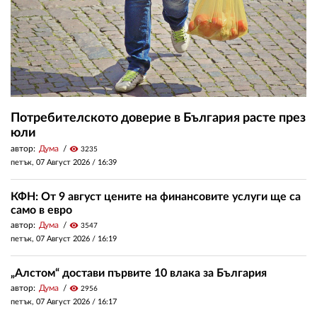
Потребителското доверие в България расте през
юли
автор:
Дума
visibility
3235
петък, 07 Август 2026 /
16:39
КФН: От 9 август цените на финансовите услуги ще са
само в евро
автор:
Дума
visibility
3547
петък, 07 Август 2026 /
16:19
„Алстом“ достави първите 10 влака за България
автор:
Дума
visibility
2956
петък, 07 Август 2026 /
16:17