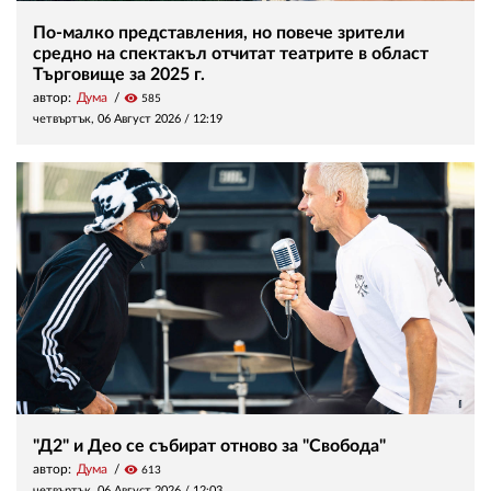
По-малко представления, но повече зрители
средно на спектакъл отчитат театрите в област
Търговище за 2025 г.
автор:
Дума
visibility
585
четвъртък, 06 Август 2026 /
12:19
"Д2" и Део се събират отново за "Свобода"
автор:
Дума
visibility
613
четвъртък, 06 Август 2026 /
12:03