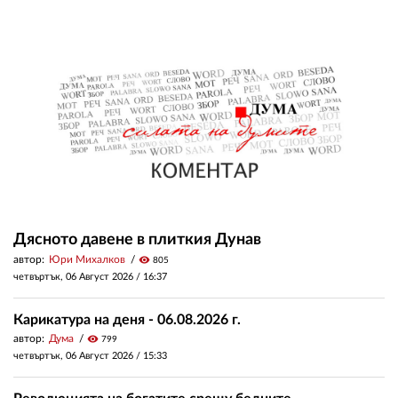
Дясното давене в плиткия Дунав
автор:
Юри Михалков
visibility
805
четвъртък, 06 Август 2026 /
16:37
Карикатура на деня - 06.08.2026 г.
автор:
Дума
visibility
799
четвъртък, 06 Август 2026 /
15:33