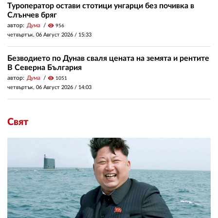
Туроператор остави стотици унгарци без почивка в
Слънчев бряг
автор:
Дума
visibility
956
четвъртък, 06 Август 2026 /
15:33
Безводието по Дунав сваля цената на земята и рентите
В Северна България
автор:
Дума
visibility
1051
четвъртък, 06 Август 2026 /
14:03
Свят