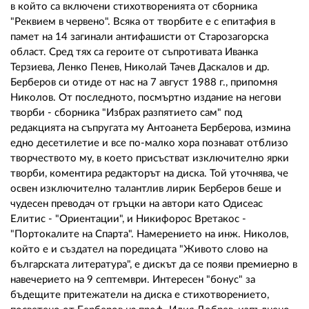
02 975 20 35
в който са включени стихотворенията от сборника
"Реквием в червено". Всяка от творбите е с епитафия в
памет на 14 загинали антифашисти от Старозагорска
област. Сред тях са героите от съпротивата Иванка
Терзиева, Ленко Пенев, Николай Тачев Даскалов и др.
Берберов си отиде от нас на 7 август 1988 г., припомня
Николов. От последното, посмъртно издание на негови
творби - сборника "Избрах разпятието сам" под
редакцията на съпругата му Антоанета Берберова, измина
едно десетилетие и все по-малко хора познават отблизо
творчеството му, в което присъстват изключително ярки
творби, коментира редакторът на диска. Той уточнява, че
освен изключително талантлив лирик Берберов беше и
чудесен преводач от гръцки на автори като Одисеас
Елитис - "Ориентации", и Никифорос Вретакос -
"Портокалите на Спарта". Намерението на инж. Николов,
който е и създател на поредицата "Живото слово на
българската литература", е дискът да се появи премиерно в
навечерието на 9 септември. Интересен "бонус" за
бъдещите притежатели на диска е стихотворението,