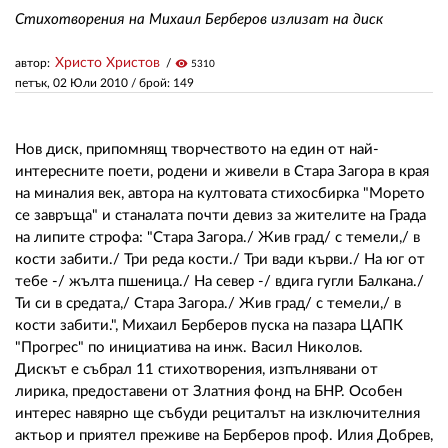
Стихотворения на Михаил Берберов излизат на диск
ЗА НАС
Христо Христов
автор:
visibility
5310
петък, 02 Юли 2010
/ брой: 149
АВТОРИ
РЕДАКЦИЯ
Нов диск, припомнящ творчеството на един от най-
интересните поети, родени и живeли в Стара Загора в края
КОНТАКТИ
на миналия век, автора на култовата стихосбирка "Морето
РЕКЛАМА
се завръща" и станалата почти девиз за жителите на Града
на липите строфа: "Стара Загора./ Жив град/ с темели,/ в
АБОНАМЕНТ
кости забити./ Три реда кости./ Три вади кърви./ На юг от
тебе -/ жълта пшеница./ На север -/ вдига гугли Балкана./
УСЛОВИЯ ЗА ПОЛЗВАНЕ
Ти си в средата,/ Стара Загора./ Жив град/ с темели,/ в
кости забити.", Михаил Берберов пуска на пазара ЦАПК
ПОЛИТИКА ЗА БИСКВИТКИТЕ
"Прогрес" по инициатива на инж. Васил Николов.
Дискът е събрал 11 стихотворения, изпълнявани от
ПОЛИТИКАТА ЗА
ПОВЕРИТЕЛНОСТ
лирика, предоставени от Златния фонд на БНР. Особен
интерес навярно ще събуди рециталът на изключителния
актьор и приятел преживе на Берберов проф. Илия Добрев,