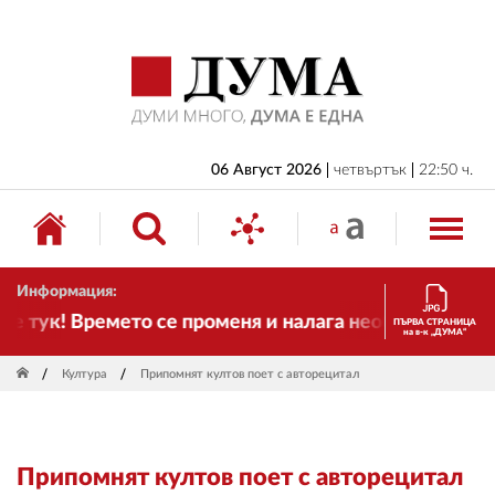
НАЧАЛО
БЪЛГАРИЯ
ИКОНОМИКА
ИЗБОРИ
06 Август 2026
четвъртък
22:50 ч.
СВЯТ
ОБЩЕСТВО
Информация:
КУЛТУРА
 тук! Времето се променя и налага необходимостта о
ПЪРВА СТРАНИЦА
на в-к „ДУМА“
ЖИВОТ
Култура
Припомнят култов поет с авторецитал
СПОРТ
ПРИЛОЖЕНИЯ
Припомнят култов поет с авторецитал
ДРУГИ