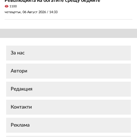
Революцията на богатите срещу бедните
visibility
1100
четвъртък, 06 Август 2026 /
14:33
За нас
Автори
Редакция
Контакти
Реклама