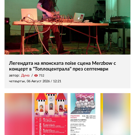
Легендата на японската noise сцена Merzbow с
концерт в "Топлоцентрала" през септември
автор:
Дума
visibility
752
четвъртък, 06 Август 2026 /
12:21