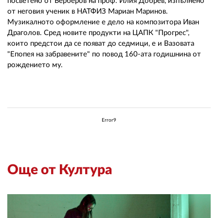
посветено от Берберов на проф. Илия Добрев, изпълнено
от неговия ученик в НАТФИЗ Мариан Маринов.
Музикалното оформление е дело на композитора Иван
Драголов. Сред новите продукти на ЦАПК "Прогрес",
които предстои да се появат до седмици, е и Вазовата
"Епопея на забравените" по повод 160-ата годишнина от
рождението му.
Error9
Още от Култура