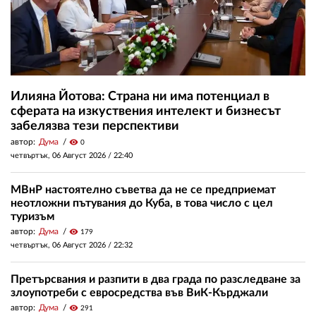
Илияна Йотова: Страна ни има потенциал в
сферата на изкуствения интелект и бизнесът
забелязва тези перспективи
автор:
Дума
visibility
0
четвъртък, 06 Август 2026 /
22:40
МВнР настоятелно съветва да не се предприемат
неотложни пътувания до Куба, в това число с цел
туризъм
автор:
Дума
visibility
179
четвъртък, 06 Август 2026 /
22:32
Претърсвания и разпити в два града по разследване за
злоупотреби с евросредства във ВиК-Кърджали
автор:
Дума
visibility
291