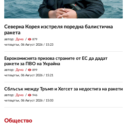
Северна Корея изстреля поредна балистична
ракета
автор:
Дума
visibility
879
четвъртък, 06 Август 2026 /
15:23
Еврокомисията призова страните от ЕС да дадат
ракети за ПВО на Украйна
автор:
Дума
visibility
899
четвъртък, 06 Август 2026 /
15:21
Сблъсък между Тръмп и Хегсет за недостига на ракети
автор:
Дума
visibility
946
четвъртък, 06 Август 2026 /
15:03
Общество