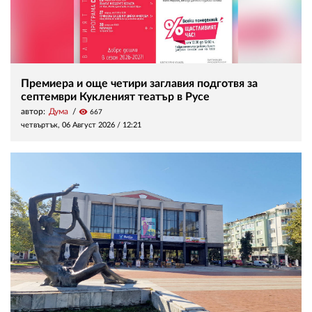
Премиера и още четири заглавия подготвя за
септември Кукленият театър в Русе
автор:
Дума
visibility
667
четвъртък, 06 Август 2026 /
12:21