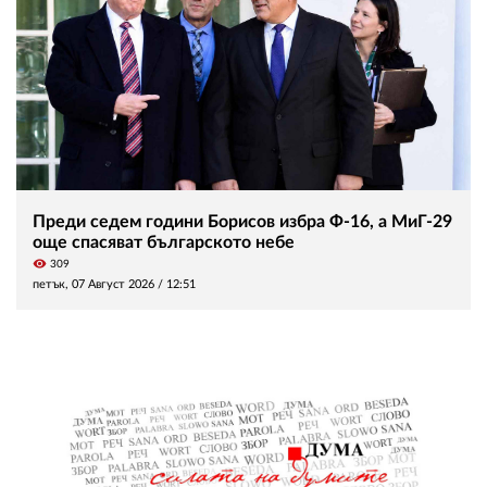
Преди седем години Борисов избра Ф-16, а МиГ-29
още спасяват българското небе
visibility
309
петък, 07 Август 2026 /
12:51