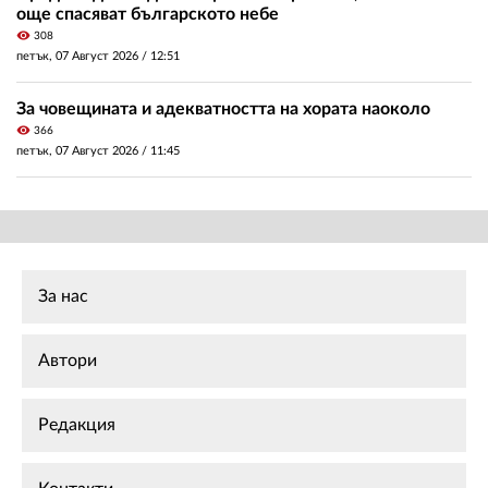
още спасяват българското небе
visibility
308
петък, 07 Август 2026 /
12:51
За човещината и адекватността на хората наоколо
visibility
366
петък, 07 Август 2026 /
11:45
За нас
Автори
Редакция