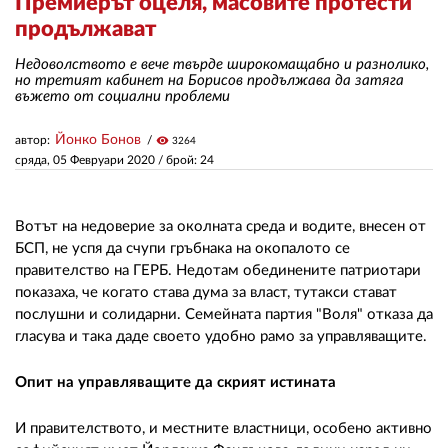
Премиерът оцеля, масовите протести
продължават
ЗА НАС
Недоволството е вече твърде широкомащабно и разнолико,
но третият кабинет на Борисов продължава да затяга
АВТОРИ
въжето от социални проблеми
РЕДАКЦИЯ
Йонко Бонов
автор:
visibility
3264
сряда, 05 Февруари 2020
/ брой: 24
КОНТАКТИ
РЕКЛАМА
Вотът на недоверие за околната среда и водите, внесен от
БСП, не успя да счупи гръбнака на окопалото се
АБОНАМЕНТ
правителство на ГЕРБ. Недотам обединените патриотари
УСЛОВИЯ ЗА ПОЛЗВАНЕ
показаха, че когато става дума за власт, тутакси стават
послушни и солидарни. Семейната партия "Воля" отказа да
ПОЛИТИКА ЗА БИСКВИТКИТЕ
гласува и така даде своето удобно рамо за управляващите.
ПОЛИТИКАТА ЗА
Опит на управляващите да скрият истината
ПОВЕРИТЕЛНОСТ
И правителството, и местните властници, особено активно