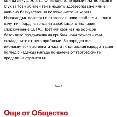
кой да лекува хората. Очевидно е, че премиерът Борисов е
глух за този обилен теч в нашето здравеопазване или е
напълно безчувствен за положението на хората.
Напоследък властта ни стоварва и нови проблеми - клати
валутния борд, натриса ни заробващото България
споразумение СЕТА... Третият кабинет на Борисов
безочливо продължава да прибавя нови тежести към
създадените от него проблеми. За пореден път
икономически активната част от българския народ отправя
поглед с надежда някъде по-далече от географските
предели на страната ни...
Error9
Още от Общество