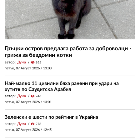
Гръцки остров предлага работа за доброволци -
грижа за бездомни котки
автор:
Дума
visibility
265
петък, 07 Август 2026 /
13:03
Най-малко 11 цивилни бяха ранени при удари на
хутите по Саудитска Арабия
автор:
Дума
visibility
246
петък, 07 Август 2026 /
13:01
Зеленски е шести по рейтинг в Украйна
автор:
Дума
visibility
278
петък, 07 Август 2026 /
12:45