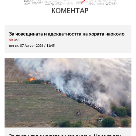
За човещината и адекватността на хората наоколо
visibility
368
петък, 07 Август 2026 /
11:45