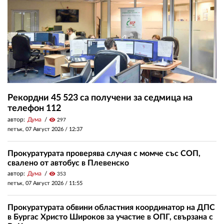
Рекордни 45 523 са получени за седмица на
телефон 112
автор:
Дума
visibility
297
петък, 07 Август 2026 /
12:37
Прокуратурата проверява случая с момче със СОП,
свалено от автобус в Плевенско
автор:
Дума
visibility
353
петък, 07 Август 2026 /
11:55
Прокуратурата обвини областния координатор на ДПС
в Бургас Христо Широков за участие в ОПГ, свързана с