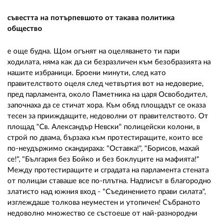
съвестта на потърпевшото от такава политика
общество
е още будна. Щом огънят на оцеляването ти пари
ходилата, няма как да си безразличен към безобразията на
нашите избраници. Броени минути, след като
правителството оцеля след четвъртия вот на недоверие,
пред парламента, около Паметника на царя Освободител,
започнаха да се стичат хора. Към обяд площадът се оказа
тесен за прииждащите, недоволни от правителството. От
площад "Св. Александър Невски" полицейски колони, в
строй по двама, бързаха към протестиращите, които все
по-неудържимо скандираха: "Оставка!", "Борисов, махай
се!", "България без Бойко и без боклуците на мафията!"
Между протестиращите и сградата на парламента стената
от полицаи ставаше все по-плътна. Надписът в благородно
златисто над южния вход - "Съединението прави силата",
изглеждаше толкова неуместен и утопичен! Събраното
недоволно множество се състоеше от най-разнородни