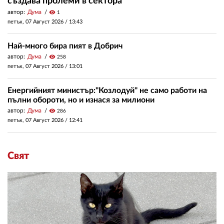
създава пролеми в сектора
автор:
Дума
visibility
1
петък, 07 Август 2026 /
13:43
Най-много бира пият в Добрич
автор:
Дума
visibility
258
петък, 07 Август 2026 /
13:01
Енергийният министър:"Козлодуй" не само работи на
пълни обороти, но и изнася за милиони
автор:
Дума
visibility
286
петък, 07 Август 2026 /
12:41
Свят