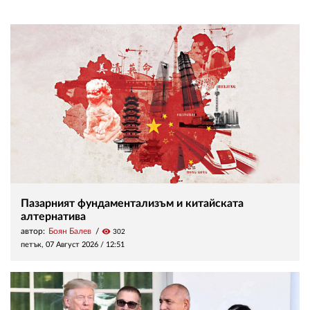
Пазарният фундаментализъм и китайската
алтернатива
автор:
Боян Балев
visibility
302
петък, 07 Август 2026 /
12:51