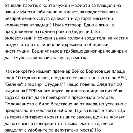
отивали парите, с които чужди мафиоти са плащали на
наши мафиоти, облечени във власт, за предоставената
безпроблемно услуга да внасят и да горят несметни
количества отпадъци? Няма отговор. Едно е ясно - в
продължение на години роми и бедняци бяха
оклеветявани и сочени за най-големи вредители на чистия
въздух, и то от официални държавни и общински
институции. Бедният народ трябваше да изпира пешкира и
да се чувства виновник за чужда сметка.
Как конкретно нашият премиер Бойко Борисов ще плаща
след 10 години власт, след като се оказа, че гьол е не АЕЦ
"Белене", а язовир "Студена"? Нещо повече. След тия 10
години на ГЕРБ много други водоизточници за питейна
вода са на път да се превърнат в пресъхнали гьолове.
Положението е било бедствено не от вчера, но успешно е
прикривано до местните избори. Що за власт е това? Що
за парламентаристи коват нашите закони, щом не желаят
да потърсят отговорност от такава власт, за да не се
разделят с удобните си депутатски места? Но