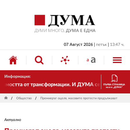
НАЧАЛО
БЪЛГАРИЯ
ИКОНОМИКА
ИЗБОРИ
07 Август 2026
петък
13:47 ч.
СВЯТ
ОБЩЕСТВО
Информация:
КУЛТУРА
мостта от трансформации. И ДУМА се променя и става
ПЪРВА СТРАНИЦА
на в-к „ДУМА“
ЖИВОТ
Общество
Премиерът оцеля, масовите протести продължават
СПОРТ
ПРИЛОЖЕНИЯ
Актуално
ДРУГИ