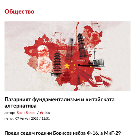
Общество
Пазарният фундаментализъм и китайската
алтернатива
автор:
Боян Балев
visibility
300
петък, 07 Август 2026 /
12:51
Преди седем години Борисов избра Ф-16, а МиГ-29