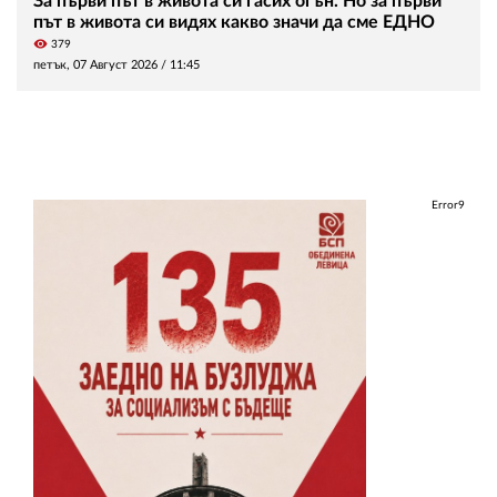
За първи път в живота си гасих огън. Но за първи
път в живота си видях какво значи да сме ЕДНО
visibility
379
петък, 07 Август 2026 /
11:45
Error9