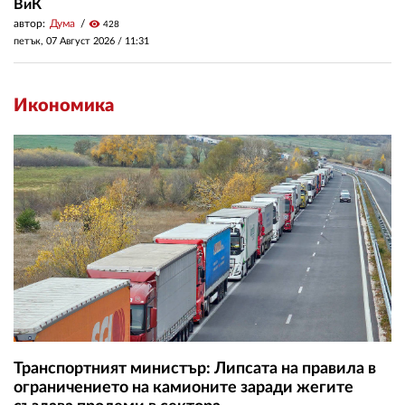
ВиК
автор:
Дума
visibility
428
петък, 07 Август 2026 /
11:31
Икономика
Транспортният министър: Липсата на правила в
ограничението на камионите заради жегите