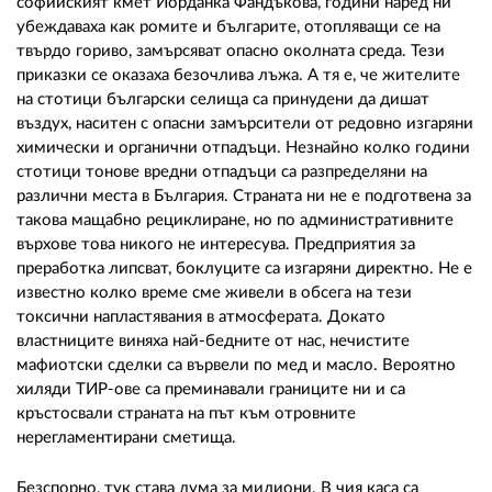
02 975 20 35
софийският кмет Йорданка Фандъкова, години наред ни
убеждаваха как ромите и българите, отопляващи се на
твърдо гориво, замърсяват опасно околната среда. Тези
приказки се оказаха безочлива лъжа. А тя е, че жителите
на стотици български селища са принудени да дишат
въздух, наситен с опасни замърсители от редовно изгаряни
химически и органични отпадъци. Незнайно колко години
стотици тонове вредни отпадъци са разпределяни на
различни места в България. Страната ни не е подготвена за
такова мащабно рециклиране, но по административните
върхове това никого не интересува. Предприятия за
преработка липсват, боклуците са изгаряни директно. Не е
известно колко време сме живели в обсега на тези
токсични напластявания в атмосферата. Докато
властниците виняха най-бедните от нас, нечистите
мафиотски сделки са вървели по мед и масло. Вероятно
хиляди ТИР-ове са преминавали границите ни и са
кръстосвали страната на път към отровните
нерегламентирани сметища.
Безспорно, тук става дума за милиони. В чия каса са