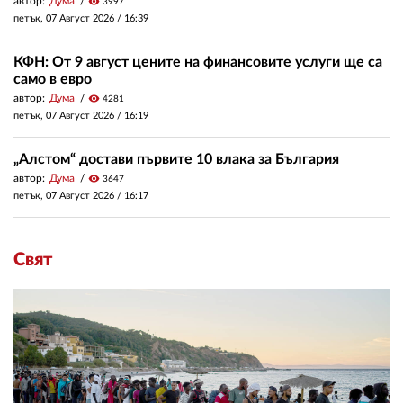
автор:
Дума
visibility
3997
петък, 07 Август 2026 /
16:39
КФН: От 9 август цените на финансовите услуги ще са
само в евро
автор:
Дума
visibility
4281
петък, 07 Август 2026 /
16:19
„Алстом“ достави първите 10 влака за България
автор:
Дума
visibility
3647
петък, 07 Август 2026 /
16:17
Свят