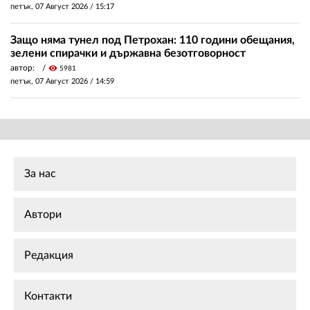
петък, 07 Август 2026 /
15:17
Защо няма тунел под Петрохан: 110 години обещания,
зелени спирачки и държавна безотговорност
автор:
visibility
5981
петък, 07 Август 2026 /
14:59
За нас
Автори
Редакция
Контакти