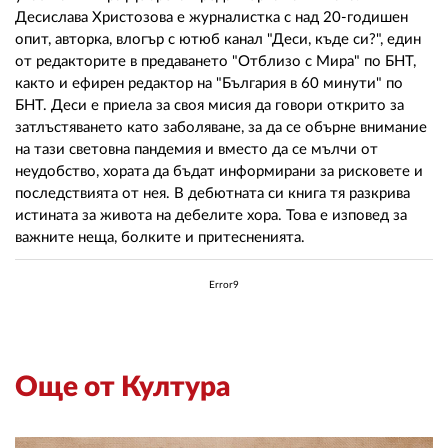
Десислава Христозова е журналистка с над 20-годишен
опит, авторка, влогър с ютюб канал "Деси, къде си?", един
от редакторите в предаването "Отблизо с Мира" по БНТ,
както и ефирен редактор на "България в 60 минути" по
БНТ. Деси е приела за своя мисия да говори открито за
затлъстяването като заболяване, за да се обърне внимание
на тази световна пандемия и вместо да се мълчи от
неудобство, хората да бъдат информирани за рисковете и
последствията от нея. В дебютната си книга тя разкрива
истината за живота на дебелите хора. Това е изповед за
важните неща, болките и притесненията.
Error9
Още от Култура