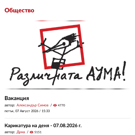
Общество
Ваканция
автор:
Александър Симов
visibility
4770
петък, 07 Август 2026 /
15:33
Карикатура на деня - 07.08.2026 г.
автор:
Дума
visibility
5151