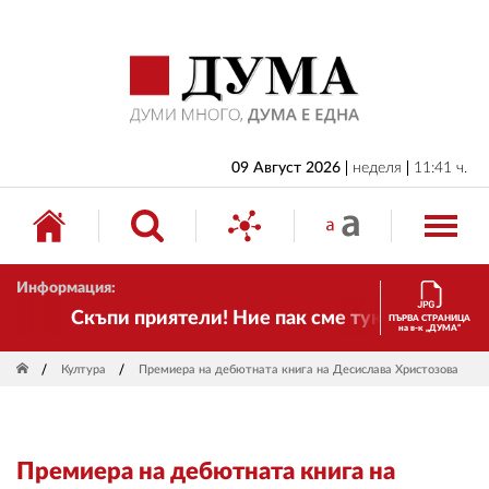
НАЧАЛО
БЪЛГАРИЯ
ИКОНОМИКА
ИЗБОРИ
09 Август 2026
неделя
11:41 ч.
СВЯТ
ОБЩЕСТВО
Информация:
КУЛТУРА
Скъпи приятели! Ние пак сме тук! Времето се 
ПЪРВА СТРАНИЦА
на в-к „ДУМА“
ЖИВОТ
Култура
Премиера на дебютната книга на Десислава Христозова
СПОРТ
ПРИЛОЖЕНИЯ
Премиера на дебютната книга на
ДРУГИ