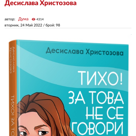
Десислава Христозова
ЗА НАС
Дума
автор:
visibility
4314
вторник, 24 Май 2022
/ брой: 98
АВТОРИ
РЕДАКЦИЯ
КОНТАКТИ
РЕКЛАМА
АБОНАМЕНТ
УСЛОВИЯ ЗА ПОЛЗВАНЕ
ПОЛИТИКА ЗА БИСКВИТКИТЕ
ПОЛИТИКАТА ЗА
ПОВЕРИТЕЛНОСТ