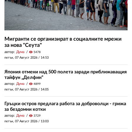
Мигранти се организират в социалните мрежи
за нова "Сеута"
автор:
Дума
visibility
5478
петък, 07 Август 2026 /
14:53
Япония отмени над 500 полета заради приближаващия
тайфун „Делфин“
автор:
Дума
visibility
4899
петък, 07 Август 2026 /
14:05
Гръцки остров предлага работа за доброволци - грижа
за бездомни котки
автор:
Дума
visibility
3729
петък, 07 Август 2026 /
13:03