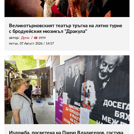
Великотърновският театър тръгна на лятно турне
с бродуейския мюзикъл "Дракула"
автор:
Дума
visibility
3999
петък, 07 Август 2026 /
14:57
Изложба, посветена на Панчо Владигеров, гостува