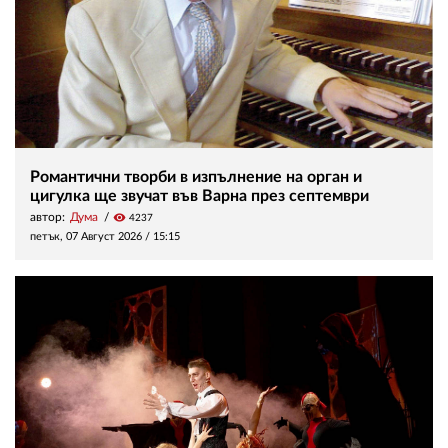
Романтични творби в изпълнение на орган и
цигулка ще звучат във Варна през септември
автор:
Дума
visibility
4237
петък, 07 Август 2026 /
15:15