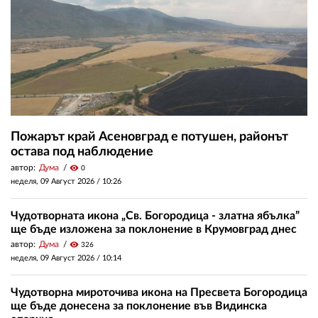
Пожарът край Асеновград е потушен, районът
остава под наблюдение
автор:
Дума
visibility
0
неделя, 09 Август 2026 /
10:26
Чудотворната икона „Св. Богородица - златна ябълка”
ще бъде изложена за поклонение в Крумовград днес
автор:
Дума
visibility
326
неделя, 09 Август 2026 /
10:14
Чудотворна мироточива икона на Пресвета Богородица
ще бъде донесена за поклонение във Видинска