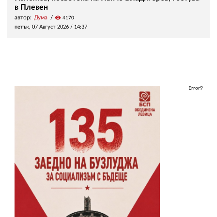
в Плевен
автор:
Дума
visibility
4170
петък, 07 Август 2026 /
14:37
Error9