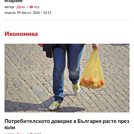
епархия
автор:
Дума
visibility
412
неделя, 09 Август 2026 /
10:11
Икономика
Потребителското доверие в България расте през
юли