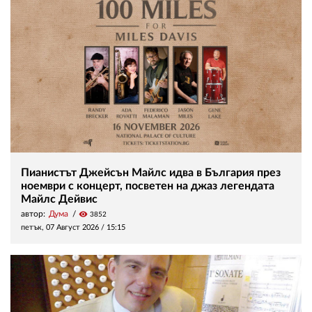
Пианистът Джейсън Майлс идва в България през
ноември с концерт, посветен на джаз легендата
Майлс Дейвис
автор:
Дума
visibility
3852
петък, 07 Август 2026 /
15:15