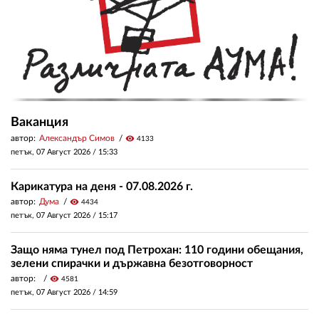
Ваканция
автор:
Александър Симов
visibility
4133
петък, 07 Август 2026 /
15:33
Карикатура на деня - 07.08.2026 г.
автор:
Дума
visibility
4434
петък, 07 Август 2026 /
15:17
Защо няма тунел под Петрохан: 110 години обещания,
зелени спирачки и държавна безотговорност
автор:
visibility
4581
петък, 07 Август 2026 /
14:59