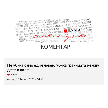
Не убиха само един човек. Убиха границата между
дете и палач
visibility
4654
петък, 07 Август 2026 /
14:55