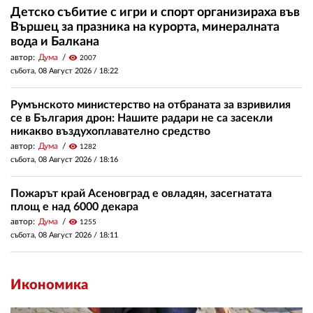
Детско събитие с игри и спорт организираха във
Вършец за празника на курорта, минералната
вода и Балкана
автор:
Дума
visibility
2007
събота, 08 Август 2026 /
18:22
Румънското министерство на отбраната за взривилия
се в България дрон: Нашите радари не са засекли
никакво въздухоплавателно средство
автор:
Дума
visibility
1282
събота, 08 Август 2026 /
18:16
Пожарът край Асеновград е овладян, засегнатата
площ е над 6000 декара
автор:
Дума
visibility
1255
събота, 08 Август 2026 /
18:11
Икономика