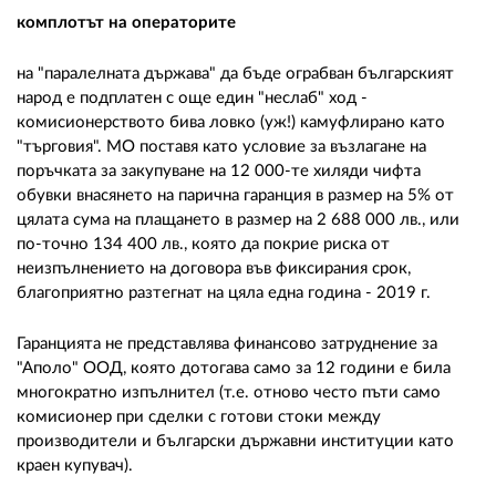
комплотът на операторите
на "паралелната държава" да бъде ограбван българският
народ е подплатен с още един "неслаб" ход -
комисионерството бива ловко (уж!) камуфлирано като
"търговия". МО поставя като условие за възлагане на
поръчката за закупуване на 12 000-те хиляди чифта
обувки внасянето на парична гаранция в размер на 5% от
цялата сума на плащането в размер на 2 688 000 лв., или
по-точно 134 400 лв., която да покрие риска от
неизпълнението на договора във фиксирания срок,
благоприятно разтегнат на цяла една година - 2019 г.
Гаранцията не представлява финансово затруднение за
"Аполо" ООД, която дотогава само за 12 години е била
многократно изпълнител (т.е. отново често пъти само
комисионер при сделки с готови стоки между
производители и български държавни институции като
краен купувач).