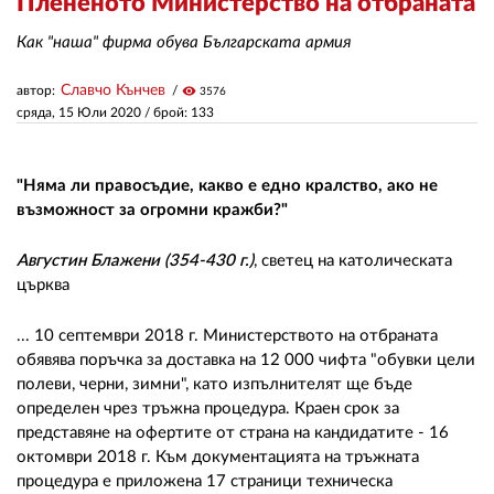
Плененото Министерство на отбраната
Как "наша" фирма обува Българската армия
ЗА НАС
Славчо Кънчев
автор:
visibility
3576
АВТОРИ
сряда, 15 Юли 2020
/ брой: 133
РЕДАКЦИЯ
"Няма ли правосъдие, какво е едно кралство, ако не
КОНТАКТИ
възможност за огромни кражби?"
РЕКЛАМА
Августин Блажени (354-430 г.)
, светец на католическата
АБОНАМЕНТ
църква
УСЛОВИЯ ЗА ПОЛЗВАНЕ
... 10 септември 2018 г. Министерството на отбраната
обявява поръчка за доставка на 12 000 чифта "обувки цели
ПОЛИТИКА ЗА БИСКВИТКИТЕ
полеви, черни, зимни", като изпълнителят ще бъде
определен чрез тръжна процедура. Краен срок за
ПОЛИТИКАТА ЗА
ПОВЕРИТЕЛНОСТ
представяне на офертите от страна на кандидатите - 16
октомври 2018 г. Към документацията на тръжната
процедура е приложена 17 страници техническа