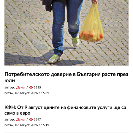
Потребителското доверие в България расте през
юли
автор:
Дума
visibility
3235
петък, 07 Август 2026 /
16:39
КФН: От 9 август цените на финансовите услуги ще са
само в евро
автор:
Дума
visibility
3547
петък, 07 Август 2026 /
16:19