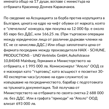
имената общо на 17 души, воглаве с министъра на
отбраната Красимир Дончев Каракачанов.
По сведение на Асоциацията за борба против корупцията в
България, цената на едро на чифт обувки от марката, която
е "спечелила" конкурса, при покупка на 12 000 бр. е около
85 евро без ДДС, или 166,25 лв. (При търговски операции
между юридически лица от различни държави членки на
ЕС не се начислява ДДС.) Или общо заплатената цена от
фирмата посредник между производителя HAIX - SCHUNE,
PRODUCTIONS - UND Vertriebs GmbH, Auhofstrasse
10,84048 Mainburg, Германия и Министерството на
отбраната, е 1 995 000 лв. Комисионерът "Аполо" ООД се
е маскирал като "търговец", като всъщност е посветил 30-
40 експертни часа (условно на един служител) за
извършване на посредничеството, барабар с подготовката
на тръжната документация. Той получава от
Министерството на отбраната по своята сметка 2 688 000
лв. без ДДС. Или в графата "приходи" на "Аполо" ООД
влизат 693 000 лв.