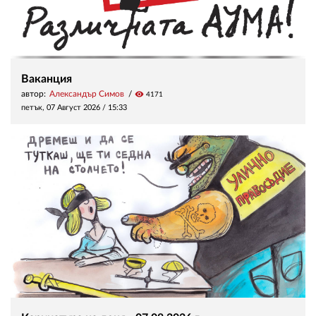
Ваканция
автор:
Александър Симов
visibility
4171
петък, 07 Август 2026 /
15:33