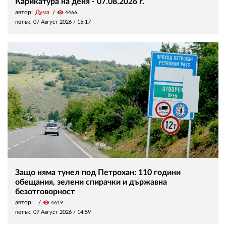
Карикатура на деня - 07.08.2026 г.
автор:
Дума
visibility
4466
петък, 07 Август 2026 /
15:17
Защо няма тунел под Петрохан: 110 години
обещания, зелени спирачки и държавна
безотговорност
автор:
visibility
4619
петък, 07 Август 2026 /
14:59