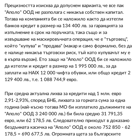
Прецизността изисква да допуснем варианта, че все пак
"Аполо" ООД не разполага с никакъв собствен капитал.
Тогава на компанията би се наложило както да изтегли
банков кредит в размер на 134 400 лв. за гаранцията за
изпълнение в срок на поръчката, така също и за
извършване на маскировъчната операция, че е "търговец",
който "купува" и "продава" (макар и само формално, без да
е налице никакъв търговски риск, тъй като купувачът му е
в кърпа вързан). Ето защо на "Аполо" ООД би се наложило
да изтегли и кредит в размер на 1 995 000 лв., за да
заплати на HAIX 12 000 чифта обувки, или общо кредит 2
129 400 лв., т.е. 1 088 744,9 евро.
При средна актуална лихва за кредити над 1 млн. евро
2,91-2,93%, според БНБ, лихвата за горната сума за една
година (най-късно тогава МО би изплатило дължимите на
"Аполо" ООД 3 240 000 лв.) би била средно 31 791,35
евро, или 62 178,5 лв. Следователно приходът в доказано
бездънната касичка на "Аполо" ООД е около 752 850 - 62
178,5 = 690 677,5 лв. Огромната щета за българските