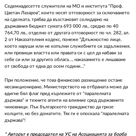
Седемнадесетте служители на МО и института "Проф.
Цветан Лазаров", които носят отговорност за сключването
на сделката, трябва да възстановят солидарно на
държавния бюджет сумата 693 000 лв., средно по 40
764,70 лв., отделно от другата отговорност по чл. 282, ал.
2 от Наказателния кодекс, понеже "Длъжностно лице,
което наруши или не изпълни служебните си задължения,
или превиши властта или правата си с цел да набави за
себе си или за другиго облага..., наказанието е лишаване
от свобода от една до осем години..."
При положение, че това финансово разхищение остане
несанкционирано, Министерството на отбраната може да
вдигне бял флаг пред кърлежите от "паралелната
държава" и техните агенти на влияние сред държавните
чиновници. Пък българското гражданство да гризе
колците, но без доматите. Тях ги е опоскала "паралелната
държава"!
* Авторът е председател на УС на Асоциацията за борба