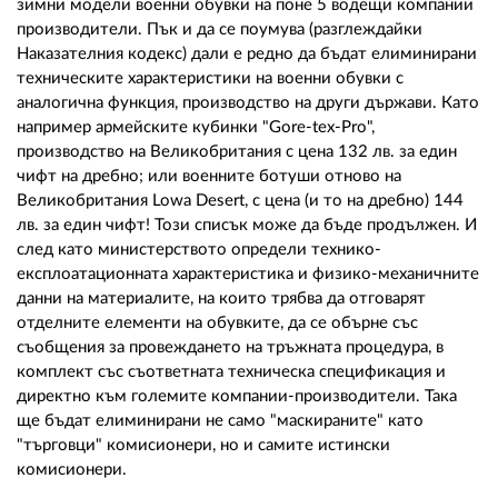
зимни модели военни обувки на поне 5 водещи компании
производители. Пък и да се поумува (разглеждайки
Наказателния кодекс) дали е редно да бъдат елиминирани
техническите характеристики на военни обувки с
аналогична функция, производство на други държави. Като
например армейските кубинки "Gore-tex-Pro",
производство на Великобритания с цена 132 лв. за един
чифт на дребно; или военните ботуши отново на
Великобритания Lowa Desert, с цена (и то на дребно) 144
лв. за един чифт! Този списък може да бъде продължен. И
след като министерството определи технико-
експлоатационната характеристика и физико-механичните
данни на материалите, на които трябва да отговарят
отделните елементи на обувките, да се обърне със
съобщения за провеждането на тръжната процедура, в
комплект със съответната техническа спецификация и
директно към големите компании-производители. Така
ще бъдат елиминирани не само "маскираните" като
"търговци" комисионери, но и самите истински
комисионери.