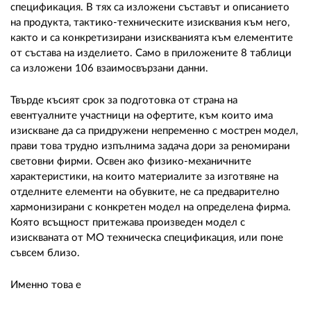
02 975 20 35
спецификация. В тях са изложени съставът и описанието
на продукта, тактико-техническите изисквания към него,
както и са конкретизирани изискванията към елементите
от състава на изделието. Само в приложените 8 таблици
са изложени 106 взаимосвързани данни.
Твърде късият срок за подготовка от страна на
евентуалните участници на офертите, към които има
изискване да са придружени непременно с мострен модел,
прави това трудно изпълнима задача дори за реномирани
световни фирми. Освен ако физико-механичните
характеристики, на които материалите за изготвяне на
отделните елементи на обувките, не са предварително
хармонизирани с конкретен модел на определена фирма.
Която всъщност притежава произведен модел с
изискваната от МО техническа спецификация, или поне
съвсем близо.
Именно това е