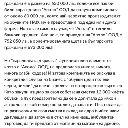
граждани е в размер на 630 000 лв., понеже все пак би
било справедливо "Аполо" ООД да получи комисионата
от около 60 000 лв., която най-вероятно производителят
на обувките HAIX му е предоставил под една или друга
форма. Но това е само в случая, че "Аполо" е теглило
банкови кредити. Ако не е, то приходът на "Аполо" ООД е
752 850 лв., а ориентировъчната щета за българските
граждани е 693 000 лв.!!!
Но "паралелната държава", функционален елемент от
която е "Аполо" ООД, не предприема никога, никога,
никога слаби ходове! И затова компанията не рискува в
конкретния случай на бизнес с "обувки цели полеви,
черни, зимни" да влезе в ролята на стопроцентов търговец.
Като закупи изцяло за своя собствена сметка 12 000 чифта
обувки, а пък предварително да се е допитала до някой
астролог от кой номер по колко да заплати. Пък после да
ги разположи за своя сметка в склад на едро (чийто наем
да плаща) и да започне в стил на начинаещ амбулантен
търговец да ги предлага от магазин на магазин на дребно.