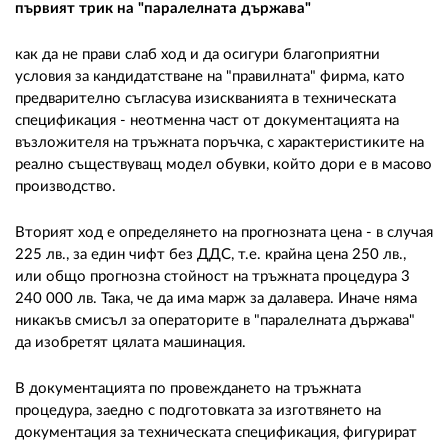
първият трик на "паралелната държава"
как да не прави слаб ход и да осигури благоприятни
условия за кандидатстване на "правилната" фирма, като
предварително съгласува изискванията в техническата
спецификация - неотменна част от документацията на
възложителя на тръжната поръчка, с характеристиките на
реално съществуващ модел обувки, който дори е в масово
производство.
Вторият ход е определянето на прогнозната цена - в случая
225 лв., за един чифт без ДДС, т.е. крайна цена 250 лв.,
или общо прогнозна стойност на тръжната процедура 3
240 000 лв. Така, че да има марж за далавера. Иначе няма
никакъв смисъл за операторите в "паралелната държава"
да изобретят цялата машинация.
В документацията по провеждането на тръжната
процедура, заедно с подготовката за изготвянето на
документация за техническата спецификация, фигурират