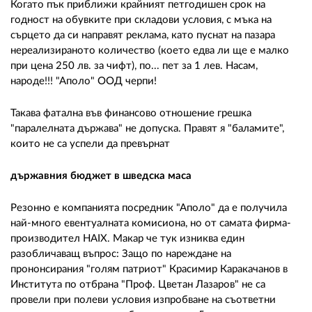
Когато пък приближи крайният петгодишен срок на
годност на обувките при складови условия, с мъка на
сърцето да си направят реклама, като пуснат на пазара
нереализираното количество (което едва ли ще е малко
при цена 250 лв. за чифт), по... пет за 1 лев. Насам,
народе!!! "Аполо" ООД черпи!
Такава фатална във финансово отношение грешка
"паралелната държава" не допуска. Правят я "баламите",
които не са успели да превърнат
държавния бюджет в шведска маса
Резонно е компанията посредник "Аполо" да е получила
най-много евентуалната комисиона, но от самата фирма-
производител HAIX. Макар че тук изниква един
разобличаващ въпрос: Защо по нареждане на
прононсирания "голям патриот" Красимир Каракачанов в
Института по отбрана "Проф. Цветан Лазаров" не са
провели при полеви условия изпробване на съответни