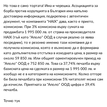
Но това е само тортата! Има и черешка. Асоциацията за
борба против корупцията в България има напълно
достоверна информация, подкрепена с автентичен
документ, че компанията "HAIX" дава, както е прието,
комисиони. При 3% комисиона върху сумата на
продажбата 1 995 000 лв. от страна на производителя
HAIX (тъй като "Аполо" ООД в случая реално се явява
посредник), то е резонно именно тази компания да е
получила комисиона, която е възможно да е формирана
като допълнителна отстъпка в изходната цена, в размер на
около 59 850 лв. Или общият ориентировъчен приход на
"Аполо" ООД е 752 850 лв. Това са 37,74% печалба върху
базисната цена на сделката в размер на 1 995 000 лв. и
изобщо не е в категорията на комисионите. Колко отгоре
би била печалбата при комисиони 5% читателят може сам
да изчисли. Приятната за "Аполо" ООД цифра е 39,4%
печалба.
Точно тук