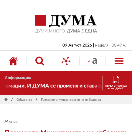
НАЧАЛО
БЪЛГАРИЯ
ИКОНОМИКА
ИЗБОРИ
09 Август 2026
неделя
00:47 ч.
СВЯТ
ОБЩЕСТВО
Информация:
КУЛТУРА
мации. И ДУМА се променя и става електронно издан
ПЪРВА СТРАНИЦА
на в-к „ДУМА“
ЖИВОТ
Общество
Плененото Министерство на отбраната
СПОРТ
ПРИЛОЖЕНИЯ
Мнение
ДРУГИ