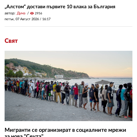
„Алстом“ достави първите 10 влака за България
автор:
Дума
visibility
2956
петък, 07 Август 2026 /
16:17
Свят
Мигранти се организират в социалните мрежи
за нова "Сеута"