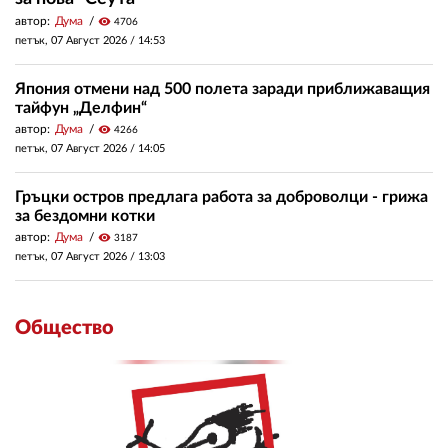
автор:
Дума
visibility
4706
петък, 07 Август 2026 /
14:53
Япония отмени над 500 полета заради приближаващия
тайфун „Делфин“
автор:
Дума
visibility
4266
петък, 07 Август 2026 /
14:05
Гръцки остров предлага работа за доброволци - грижа
за бездомни котки
автор:
Дума
visibility
3187
петък, 07 Август 2026 /
13:03
Общество