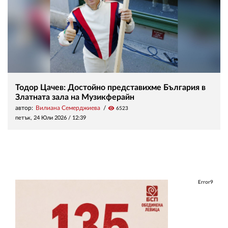
Тодор Цачев: Достойно представихме България в
Златната зала на Музикферайн
автор:
Вилиана Семерджиева
visibility
6523
петък, 24 Юли 2026 /
12:39
Error9