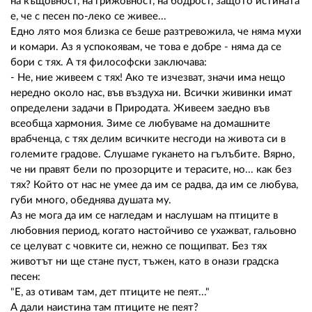
на къщовност, на грижовност, на бодрост, защото истината
е, че с песен по-леко се живее...
Едно лято моя близка се беше разтревожила, че няма мухи
и комари. Аз я успокоявам, че това е добре - няма да се
бори с тях. А тя философски заключава:
- Не, ние живеем с тях! Ако те изчезват, значи има нещо
нередно около нас, във въздуха ни. Всички живинки имат
определени задачи в Природата. Живеем заедно във
всеобща хармония. Зиме се любуваме на домашните
врабченца, с тях делим всичките несгоди на живота си в
големите градове. Слушаме гукането на гълъбите. Вярно,
че ни правят бели по прозорците и терасите, но... как без
тях? Който от нас не умее да им се радва, да им се любува,
губи много, обеднява душата му.
Аз не мога да им се нагледам и наслушам на птиците в
любовния период, когато настойчиво се ухажват, гальовно
се целуват с човките си, нежно се пощипват. Без тях
животът ни ще стане пуст, тъжен, като в онази градска
песен:
"Е, аз отивам там, дет птиците не пеят..."
А дали наистина там птиците не пеят?