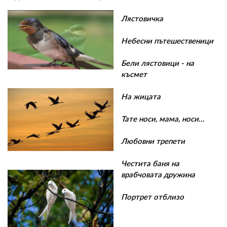
Лястовичка
Небесни пътешественици
Бели лястовици - на
късмет
На жицата
Тате носи, мама, носи...
Любовни трепети
Честита баня на
врабчовата дружина
Портрет отблизо