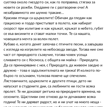
суетяха около гнездото си, как го поправяха, стягаха за
новите си рожби. Гледахме ги с разтворени очи! А
незабравимото им шумно тракане...
Красиви птици са щъркелите! Обичам да гледам как
грациозно и гордо пристъпват в полето, как набират
скорост при излитане и как кръжат, кръжат в небето, губят
се във висините и стават малки точки. Те са нашата,
човешката мечта за волен полет.
Хубаво е, когато денят започва с птичите песни, а завършва
с изгледа на изгрелите на небосвода звезди. Тогава ние сме
част от природното съзвучие, тогава човек усеща
сливането си с Космоса, с общата ни майка - Природата.
Да се примиряваме с нея, с Природата, да живеем заедно и
дружно - това е задължителната ни грижа! И колкото по-
бързо го осъзнаем, толкова повече ще спечелим.
Лястовичките, щъркелите и другите птици, дето ни
напускат в студените дни, са любимите ни гости всяка
пролет. Те ни доказват ритъма на природните времена, на
сезоните. Щастливи сме отново да ги дочакваме всяка
година! Те ни даряват радост, но и ни учат на много неща -