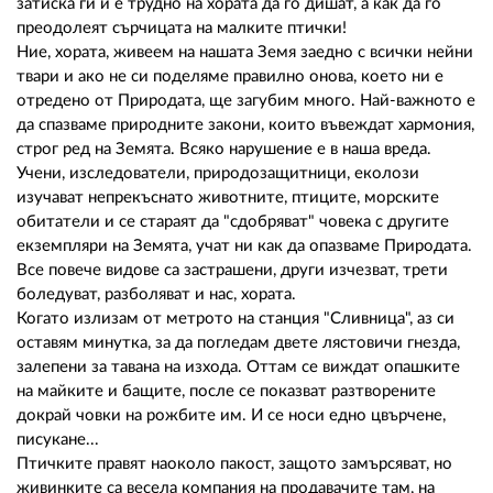
02 975 20 35
затиска ги и е трудно на хората да го дишат, а как да го
преодолеят сърчицата на малките птички!
Ние, хората, живеем на нашата Земя заедно с всички нейни
твари и ако не си поделяме правилно онова, което ни е
отредено от Природата, ще загубим много. Най-важното е
да спазваме природните закони, които въвеждат хармония,
строг ред на Земята. Всяко нарушение е в наша вреда.
Учени, изследователи, природозащитници, еколози
изучават непрекъснато животните, птиците, морските
обитатели и се стараят да "сдобряват" човека с другите
екземпляри на Земята, учат ни как да опазваме Природата.
Все повече видове са застрашени, други изчезват, трети
боледуват, разболяват и нас, хората.
Когато излизам от метрото на станция "Сливница", аз си
оставям минутка, за да погледам двете лястовичи гнезда,
залепени за тавана на изхода. Оттам се виждат опашките
на майките и бащите, после се показват разтворените
докрай човки на рожбите им. И се носи едно цвърчене,
писукане...
Птичките правят наоколо пакост, защото замърсяват, но
живинките са весела компания на продавачите там, на