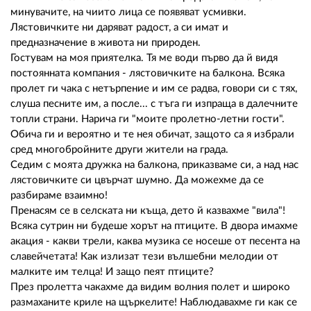
минувачите, на чиито лица се появяват усмивки.
Лястовичките ни даряват радост, а си имат и
предназначение в живота ни природен.
Гостувам на моя приятелка. Тя ме води първо да й видя
постоянната компания - лястовичките на балкона. Всяка
пролет ги чака с нетърпение и им се радва, говори си с тях,
слуша песните им, а после... с тъга ги изпраща в далечните
топли страни. Нарича ги "моите пролетно-летни гости".
Обича ги и вероятно и те нея обичат, защото са я избрали
сред многобройните други жители на града.
Седим с моята дружка на балкона, приказваме си, а над нас
лястовичките си цвърчат шумно. Да можехме да се
разбираме взаимно!
Пренасям се в селската ни къща, дето й казвахме "вила"!
Всяка сутрин ни будеше хорът на птиците. В двора имахме
акация - какви трели, каква музика се носеше от песента на
славейчетата! Как излизат тези вълшебни мелодии от
малките им телца! И защо пеят птиците?
През пролетта чакахме да видим волния полет и широко
размаханите криле на щъркелите! Наблюдавахме ги как се