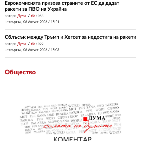
Еврокомисията призова страните от ЕС да дадат
ракети за ПВО на Украйна
автор:
Дума
visibility
1053
четвъртък, 06 Август 2026 /
15:21
Сблъсък между Тръмп и Хегсет за недостига на ракети
автор:
Дума
visibility
1099
четвъртък, 06 Август 2026 /
15:03
Общество