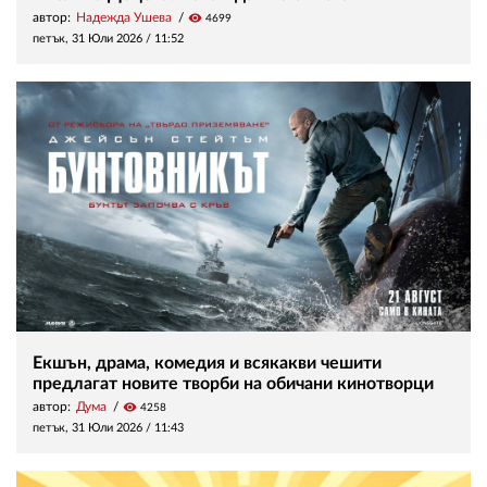
автор:
Надежда Ушева
visibility
4699
петък, 31 Юли 2026 /
11:52
Екшън, драма, комедия и всякакви чешити
предлагат новите творби на обичани кинотворци
автор:
Дума
visibility
4258
петък, 31 Юли 2026 /
11:43