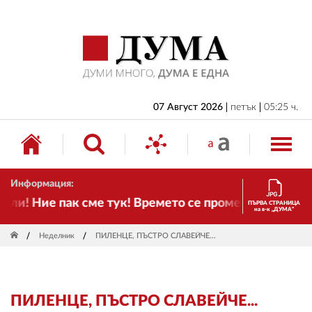
НАЧАЛО
БЪЛГАРИЯ
ИКОНОМИКА
ИЗБОРИ
07 Август 2026
петък
05:25 ч.
СВЯТ
ОБЩЕСТВО
Информация:
КУЛТУРА
! Ние пак сме тук! Времето се променя и налага не
ПЪРВА СТРАНИЦА
на в-к „ДУМА“
ЖИВОТ
Неделник
ПИЛЕНЦЕ, ПЪСТРО СЛАВЕЙЧЕ...
СПОРТ
ПРИЛОЖЕНИЯ
ПИЛЕНЦЕ, ПЪСТРО СЛАВЕЙЧЕ...
ДРУГИ