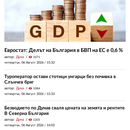
Евростат: Делът на България в БВП на ЕС е 0,6 %
автор:
Дума
visibility
1071
четвъртък, 06 Август 2026 /
15:33
Туроператор остави стотици унгарци без почивка в
Слънчев бряг
автор:
Дума
visibility
1084
четвъртък, 06 Август 2026 /
15:33
Безводието по Дунав сваля цената на земята и рентите
В Северна България
автор:
Дума
visibility
1205
четвъртък, 06 Август 2026 /
14:03