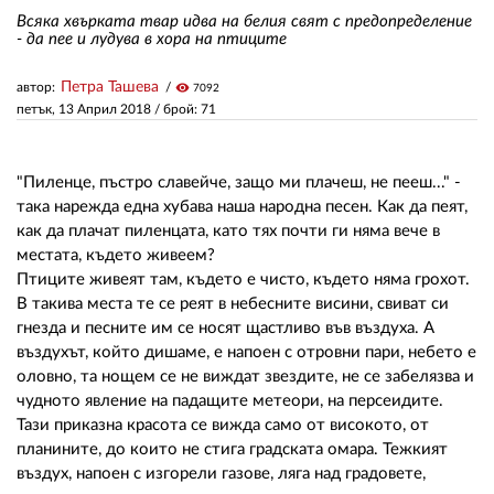
Всяка хвърката твар идва на белия свят с предопределение
- да пее и лудува в хора на птиците
ЗА НАС
Петра Ташева
автор:
visibility
7092
АВТОРИ
петък, 13 Април 2018
/ брой: 71
РЕДАКЦИЯ
"Пиленце, пъстро славейче, защо ми плачеш, не пееш..." -
КОНТАКТИ
така нарежда една хубава наша народна песен. Как да пеят,
как да плачат пиленцата, като тях почти ги няма вече в
РЕКЛАМА
местата, където живеем?
АБОНАМЕНТ
Птиците живеят там, където е чисто, където няма грохот.
В такива места те се реят в небесните висини, свиват си
УСЛОВИЯ ЗА ПОЛЗВАНЕ
гнезда и песните им се носят щастливо във въздуха. А
въздухът, който дишаме, е напоен с отровни пари, небето е
ПОЛИТИКА ЗА БИСКВИТКИТЕ
оловно, та нощем се не виждат звездите, не се забелязва и
чудното явление на падащите метеори, на персеидите.
ПОЛИТИКАТА ЗА
Тази приказна красота се вижда само от високото, от
ПОВЕРИТЕЛНОСТ
планините, до които не стига градската омара. Тежкият
въздух, напоен с изгорели газове, ляга над градовете,