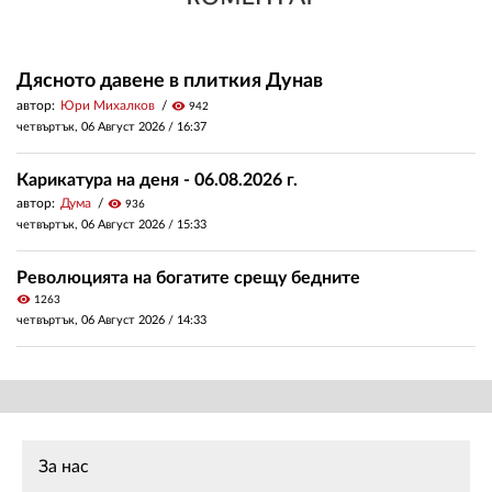
Дясното давене в плиткия Дунав
автор:
Юри Михалков
visibility
942
четвъртък, 06 Август 2026 /
16:37
Карикатура на деня - 06.08.2026 г.
автор:
Дума
visibility
936
четвъртък, 06 Август 2026 /
15:33
Революцията на богатите срещу бедните
visibility
1263
четвъртък, 06 Август 2026 /
14:33
За нас