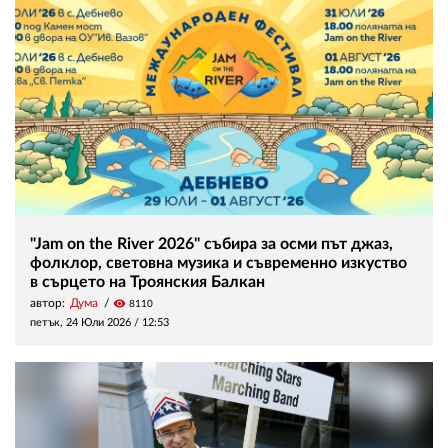
"Jam on the River 2026" събира за осми път джаз,
фолклор, световна музика и съвременно изкуство
в сърцето на Троянския Балкан
автор:
Дума
visibility
8110
петък, 24 Юли 2026 /
12:53