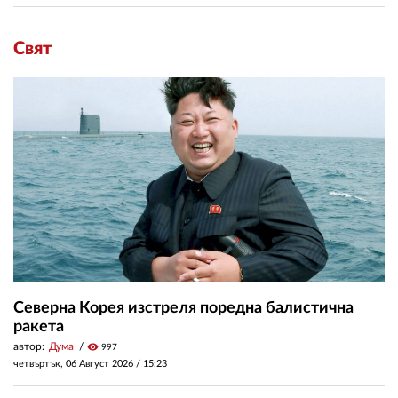
Свят
Северна Корея изстреля поредна балистична
ракета
автор:
Дума
visibility
997
четвъртък, 06 Август 2026 /
15:23