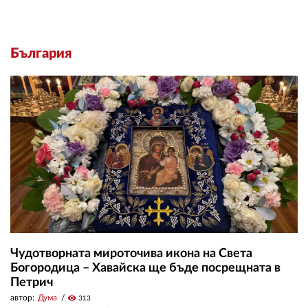
България
Чудотворната мироточива икона на Света
Богородица – Хавайска ще бъде посрещната в
Петрич
автор:
Дума
visibility
313