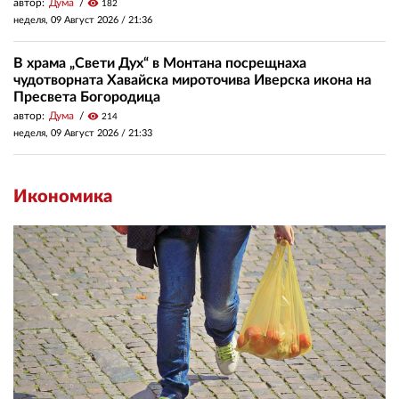
автор:
Дума
visibility
182
неделя, 09 Август 2026 /
21:36
В храма „Свети Дух“ в Монтана посрещнаха
чудотворната Хавайска мироточива Иверска икона на
Пресвета Богородица
автор:
Дума
visibility
214
неделя, 09 Август 2026 /
21:33
Икономика