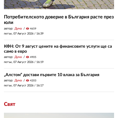
Потребителското доверие в България расте през
юли
автор:
Дума
visibility
4659
петък, 07 Август 2026 /
16:39
КФН: От 9 август цените на финансовите услуги ще са
само в евро
автор:
Дума
visibility
4905
петък, 07 Август 2026 /
16:19
„Алстом“ достави първите 10 влака за България
автор:
Дума
visibility
4203
петък, 07 Август 2026 /
16:17
Свят