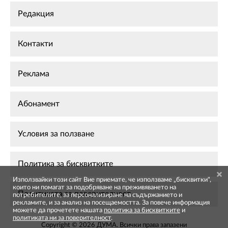
Редакция
Контакти
Реклама
Абонамент
Условия за ползване
Политика за бисквитките
Използвайки този сайт Вие приемате, че използваме „бисквитки",
които ни помагат за подобряване на преживяването на
Политиката за поверителност
потребителите, за персонализиране на съдържанието и
рекламите, и за анализ на посещаемостта. За повече информация
можете да прочетете нашата
политика за бисквитките
и
политиката ни за поверителност
.
Copyright © 2026 ДУМА. Всички права запазени