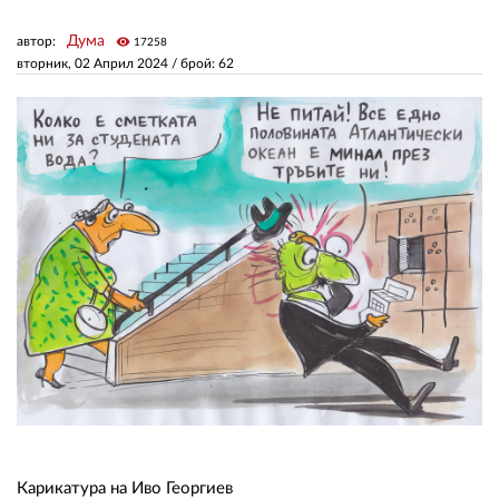
Дума
автор:
visibility
17258
ЗА НАС
вторник, 02 Април 2024
/ брой: 62
АВТОРИ
РЕДАКЦИЯ
КОНТАКТИ
РЕКЛАМА
АБОНАМЕНТ
УСЛОВИЯ ЗА ПОЛЗВАНЕ
ПОЛИТИКА ЗА БИСКВИТКИТЕ
ПОЛИТИКАТА ЗА
ПОВЕРИТЕЛНОСТ
Карикатура на Иво Георгиев