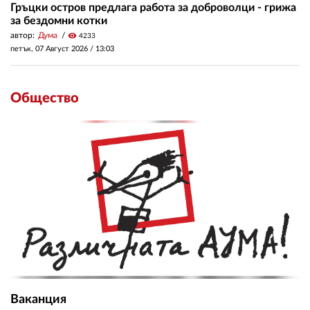
Гръцки остров предлага работа за доброволци - грижа
за бездомни котки
автор:
Дума
visibility
4233
петък, 07 Август 2026 /
13:03
Общество
Ваканция