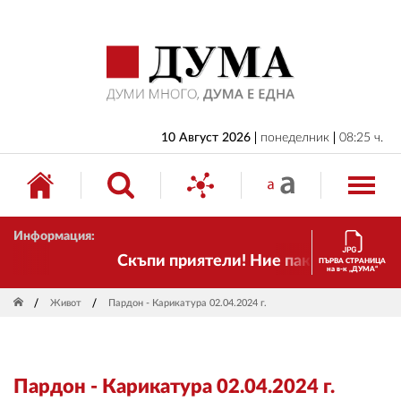
НАЧАЛО
БЪЛГАРИЯ
ИКОНОМИКА
ИЗБОРИ
10 Август 2026
понеделник
08:25 ч.
СВЯТ
ОБЩЕСТВО
Информация:
КУЛТУРА
Скъпи приятели! Ние пак сме тук! Врем
ПЪРВА СТРАНИЦА
на в-к „ДУМА“
ЖИВОТ
Живот
Пардон - Карикатура 02.04.2024 г.
СПОРТ
ПРИЛОЖЕНИЯ
Пардон - Карикатура 02.04.2024 г.
ДРУГИ