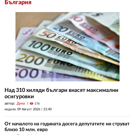
България
Над 310 хиляди българи внасят максимални
осигуровки
автор:
Дума
visibility
176
неделя, 09 Август 2026 /
21:40
От началото на годината досега депутатите ни струват
близо 10 млн. евро