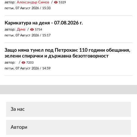
автор:
Александър Симов
visibility
5329
петък, 07 Август 2026 /
15:33
Карикатура на деня - 07.08.2026 г.
автор:
Дума
visibility
5754
петък, 07 Август 2026 /
15:17
Защо няма тунел под Петрохан: 110 години обещания,
зелени спирачки и държавна безотговорност
автор:
visibility
7203
петък, 07 Август 2026 /
14:59
За нас
Автори