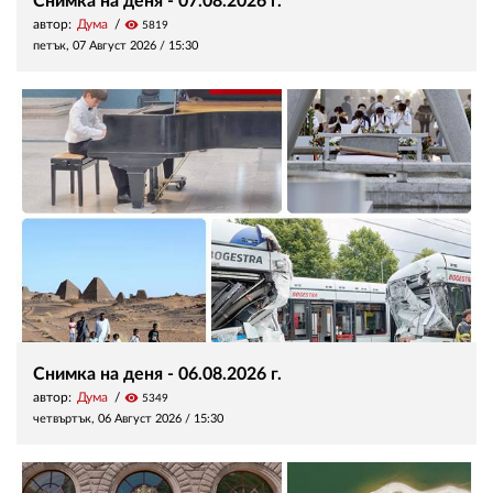
Снимка на деня - 07.08.2026 г.
автор:
Дума
visibility
5819
петък, 07 Август 2026 /
15:30
Снимка на деня - 06.08.2026 г.
автор:
Дума
visibility
5349
четвъртък, 06 Август 2026 /
15:30