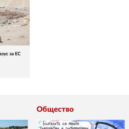
зус за ЕС
Общество