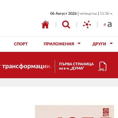
НАЧАЛО
06 Август 2026
четвъртък
11:36 ч.
БЪЛГАРИЯ
ИКОНОМИКА
ИЗБОРИ
СПОРТ
ПРИЛОЖЕНИЯ
ДРУГИ
СВЯТ
ОБЩЕСТВО
ПЪРВА СТРАНИЦА
формации. И ДУМА се променя и става 
на в-к „ДУМА“
КУЛТУРА
ЖИВОТ
СПОРТ
ПРИЛОЖЕНИЯ
ДРУГИ