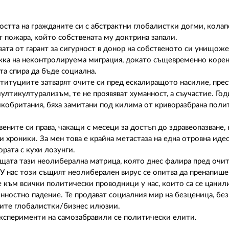
остта на гражданите си с абстрактни глобалистки догми, колап
т пожара, който собствената му доктрина запали.
та от гарант за сигурност в донор на собственото си унищоже
ъжка на неконтролируема миграция, докато същевременно коре
та спира да бъде социална.
титуциите затварят очите си пред ескалиращото насилие, прес
ултикултурализъм, те не проявяват хуманност, а съучастие. Го
кобритания, бяха замитани под килима от криворазбрана поли
ените си права, чакащи с месеци за достъп до здравеопазване,
 хроники. За мен това е крайна метастаза на една отровна иде
ората с кухи лозунги.
щата тази неолиберална матрица, която днес фалира пред очите
. У нас този същият неолиберален вирус се опитва да пренапиш
към всички политически проводници у нас, които са се цанили
енностно падение. Те продават социалния мир на безценица, без
ните глобалистки/бизнес илюзии.
експерименти на самозабравили се политически елити.