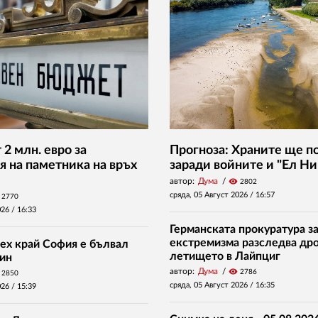
2 млн. евро за
Прогноза: Храните ще п
я на паметника на връх
заради войните и "Ел Ни
автор:
Дума
visibility
2802
сряда, 05 Август 2026 /
16:57
2770
026 /
16:33
Германската прокуратура за
екстремизма разследва дро
ех край София е бълвал
летището в Лайпциг
ин
автор:
Дума
visibility
2786
2850
сряда, 05 Август 2026 /
16:35
026 /
15:39