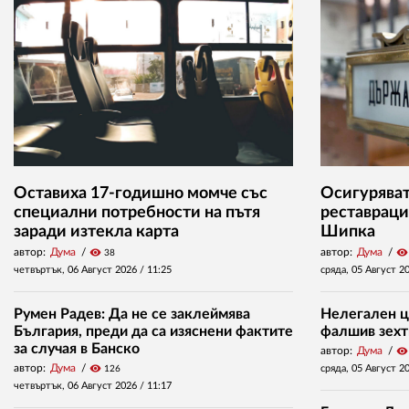
Оставиха 17-годишно момче със
Осигуряват 
специални потребности на пътя
реставраци
заради изтекла карта
Шипка
автор:
Дума
visibility
автор:
Дума
visibility
38
четвъртък, 06 Август 2026 /
11:25
сряда, 05 Август 2
Румен Радев: Да не се заклеймява
Нелегален ц
България, преди да са изяснени фактите
фалшив зехт
за случая в Банско
автор:
Дума
visibility
автор:
Дума
visibility
сряда, 05 Август 2
126
четвъртък, 06 Август 2026 /
11:17