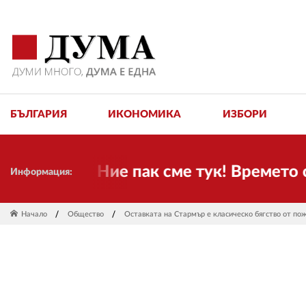
БЪЛГАРИЯ
ИКОНОМИКА
ИЗБОРИ
тели! Ние пак сме тук! Времето се про
Информация:
Начало
Общество
Оставката на Стармър е класическо бягство от по