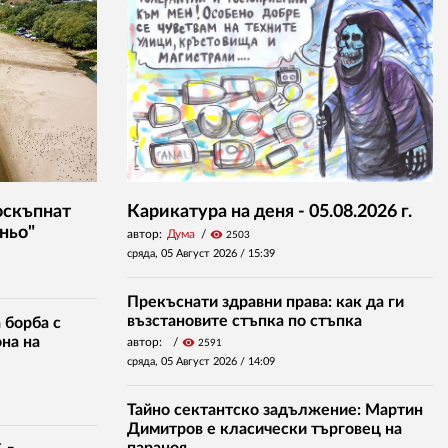
оскъпнат
Карикатура на деня - 05.08.2026 г.
ньо"
автор:
Дума
visibility
2503
сряда, 05 Август 2026 /
15:39
Прекъснати здравни права: как да ги
възстановите стъпка по стъпка
 борба с
на на
автор:
visibility
2591
сряда, 05 Август 2026 /
14:09
Тайно сектантско задължение: Мартин
Димитров е класически търговец на