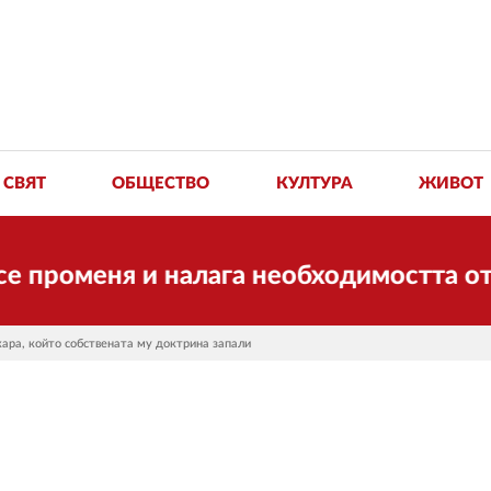
СВЯТ
ОБЩЕСТВО
КУЛТУРА
ЖИВОТ
меня и налага необходимостта от транс
жара, който собствената му доктрина запали