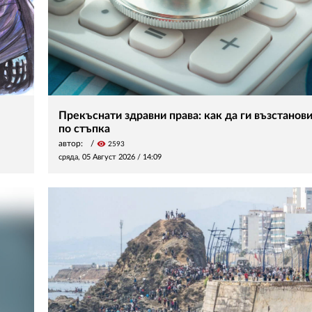
Прекъснати здравни права: как да ги възстанов
по стъпка
автор:
visibility
2593
сряда, 05 Август 2026 /
14:09