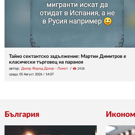
Тайно сектантско задължение: Мартин Димитров е
класически търговец на параноя
автор:
Дахер Фарид Дахер - Ламот
visibility
2928
сряда, 05 Август 2026 /
14:07
България
Иконом