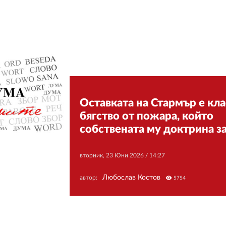
Оставката на Стармър е кл
бягство от пожара, който
собствената му доктрина з
вторник, 23 Юни 2026 /
14:27
Любослав Костов
автор:
visibility
5754