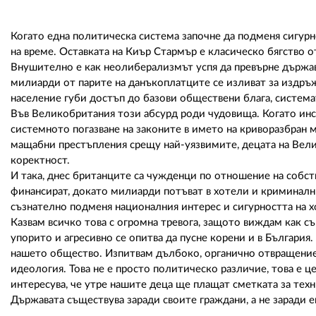
Когато една политическа система започне да подменя сигурн
на време. Оставката на Киър Стармър е класическо бягство о
Внушително е как неолиберализмът успя да превърне държава
милиарди от парите на данъкоплатците се изливат за издр
население губи достъп до базови обществени блага, система
Във Великобритания този абсурд роди чудовища. Когато инс
системното погазване на законите в името на криворазбран м
мащабни престъпления срещу най-уязвимите, децата на Вели
коректност.
И така, днес британците са чужденци по отношение на собств
финансират, докато милиарди потъват в хотели и криминални
съзнателно подменя националния интерес и сигурността на х
Казвам всичко това с огромна тревога, защото виждам как съ
упорито и агресивно се опитва да пусне корени и в България
нашето общество. Изпитвам дълбоко, органично отвращение 
идеология. Това не е просто политическо различие, това е ц
интересува, че утре нашите деца ще плащат сметката за тех
Държавата съществува заради своите граждани, а не заради 