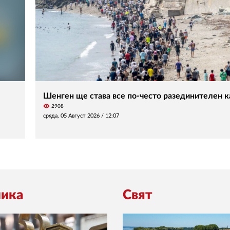
Шенген ще става все по-често разединителен ка
visibility
2908
сряда, 05 Август 2026 /
12:07
ика
Свят