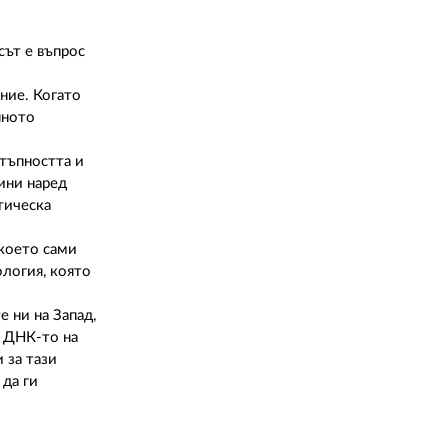
02 975 20 35
сът е въпрос
ние. Когато
нното
тъпността и
дини наред
тическа
 което сами
ология, която
 ни на Запад,
е ДНК-то на
 за тази
 да ги