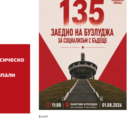
ЗА НАС
АВТОРИ
РЕДАКЦИЯ
КОНТАКТИ
асическо
РЕКЛАМА
АБОНАМЕНТ
апали
УСЛОВИЯ ЗА ПОЛЗВАНЕ
ПОЛИТИКА ЗА БИСКВИТКИТЕ
ПОЛИТИКАТА ЗА
ПОВЕРИТЕЛНОСТ
Error9