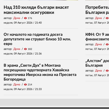
Над 310 хиляди българи внасят
Потребител
максимални осигуровки
България р
автор:
Дума
visibility
автор:
Дума
visibility
176
неделя, 09 Август 2026 /
21:40
петък, 07 Август 2
От началото на годината досега
КФН: От 9 ав
депутатите ни струват близо 10 млн.
финансовите 
евро
автор:
Дума
visibility
автор:
Дума
visibility
петък, 07 Август 2
182
неделя, 09 Август 2026 /
21:36
„Алстом“ дос
В храма „Свети Дух“ в Монтана
България
посрещнаха чудотворната Хавайска
автор:
Дума
visibility
мироточива Иверска икона на Пресвета
петък, 07 Август 2
Богородица
автор:
Дума
visibility
214
неделя, 09 Август 2026 /
21:33