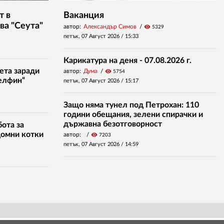
т в
Ваканция
ва "Сеута"
автор:
Александър Симов
visibility
5329
петък, 07 Август 2026 /
15:33
Карикатура на деня - 07.08.2026 г.
ета заради
автор:
Дума
visibility
5754
елфин“
петък, 07 Август 2026 /
15:17
Защо няма тунел под Петрохан: 110
години обещания, зелени спирачки и
държавна безотговорност
ота за
домни котки
автор:
visibility
7203
петък, 07 Август 2026 /
14:59