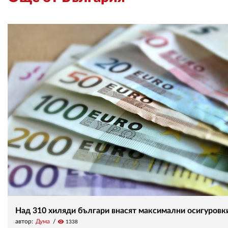
Над 310 хиляди българи внасят максимални осигуровк
автор:
Дума
visibility
1338