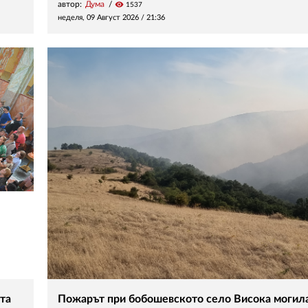
автор:
Дума
visibility
1537
неделя, 09 Август 2026 /
21:36
та
Пожарът при бобошевското село Висока могила