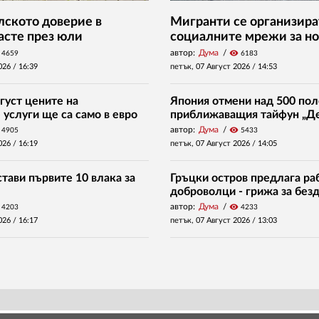
ското доверие в
Мигранти се организира
асте през юли
социалните мрежи за но
автор:
Дума
visibility
4659
6183
026 /
16:39
петък, 07 Август 2026 /
14:53
густ цените на
Япония отмени над 500 пол
услуги ще са само в евро
приближаващия тайфун „Д
автор:
Дума
visibility
4905
5433
026 /
16:19
петък, 07 Август 2026 /
14:05
тави първите 10 влака за
Гръцки остров предлага раб
доброволци - грижа за без
автор:
Дума
visibility
4203
4233
026 /
16:17
петък, 07 Август 2026 /
13:03