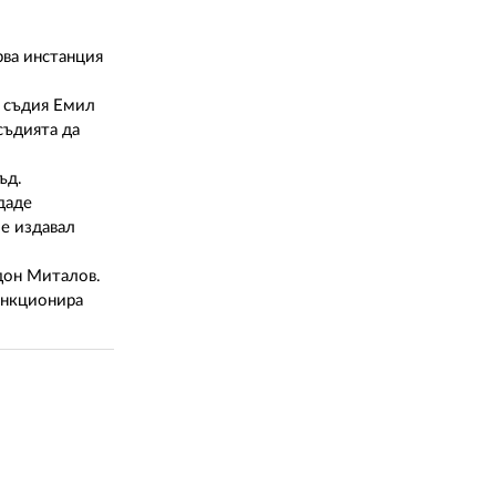
02 975 20 35
рва инстанция
т съдия Емил
съдията да
съд.
даде
 е издавал
ндон Миталов.
анкционира