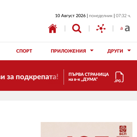
НАЧАЛО
10 Август 2026
понеделник
07:32 ч.
БЪЛГАРИЯ
ИКОНОМИКА
ИЗБОРИ
СПОРТ
ПРИЛОЖЕНИЯ
ДРУГИ
СВЯТ
ОБЩЕСТВО
ПЪРВА СТРАНИЦА
дкрепата!
Скъпи приятели! Ние п
на в-к „ДУМА“
КУЛТУРА
ЖИВОТ
СПОРТ
ПРИЛОЖЕНИЯ
ДРУГИ