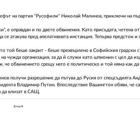
шефът на партия "Русофили" Николай Малинов, приключи на пъ
", е оправдан и по двете обвинения. Като присъдата, четена о
 се атакува пред апелативната инстанция. Тепърва предстои и 
като той беше закрит - беше прехвърлено в Софийския градски 
 на чужда организация, за да й служи като шпионин с цел да из
, че обвинението срещу него е политическо и той няма как да
линов получи разрешение да пътува до Русия от спецсъдията А
зидента Владимир Путин. Впоследствие Вашингтон обяви, че с
а да влизат в САЩ.
Error9