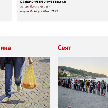
разширил периметъра си
автор:
Дума
visibility
1257
неделя, 09 Август 2026 /
21:29
ика
Свят