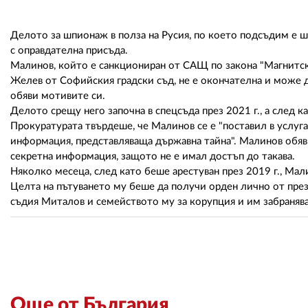
Делото за шпионаж в полза на Русия, по което подсъдим е 
с оправдателна присъда.
Малинов, който е санкциониран от САЩ по закона "Магнитски
Желев от Софийския градски съд, не е окончателна и може да
обяви мотивите си.
Делото срещу него започна в спецсъда през 2021 г., а след 
Прокуратурата твърдеше, че Малинов се е "поставил в услуга
информация, представляваща държавна тайна". Малинов обяви
секретна информация, защото не е имал достъп до такава.
Няколко месеца, след като беше арестуван през 2019 г., Ма
Целта на пътуването му беше да получи орден лично от пре
съдия Миталов и семейството му за корупция и им забраняв
Още от България