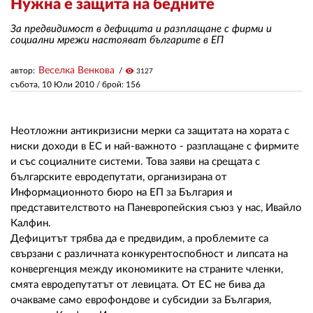
Нужна е защита на бедните
За предвидимост в дефицита и разплащане с фирми и
ЗА НАС
социални мрежи настояват българите в ЕП
АВТОРИ
Веселка Венкова
автор:
visibility
3127
събота, 10 Юли 2010
/ брой: 156
РЕДАКЦИЯ
КОНТАКТИ
Неотложни антикризисни мерки са защитата на хората с
ниски доходи в ЕС и най-важното - разплащане с фирмите
РЕКЛАМА
и със социалните системи. Това заяви на срещата с
АБОНАМЕНТ
българските евродепутати, организирана от
Информационното бюро на ЕП за България и
УСЛОВИЯ ЗА ПОЛЗВАНЕ
представителството на Паневропейския съюз у нас, Ивайло
Калфин.
ПОЛИТИКА ЗА БИСКВИТКИТЕ
Дефицитът трябва да е предвидим, а проблемите са
свързани с различната конкурентоспобност и липсата на
ПОЛИТИКАТА ЗА
конвергенция между икономиките на страните членки,
ПОВЕРИТЕЛНОСТ
смята евродепутатът от левицата. От ЕС не бива да
очакваме само еврофондове и субсидии за България,