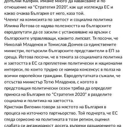
02 975 20 35
допълни Калфин. Имаме много да наваксваме и по
отношение на "Стратегия 2020", как ще изглежда ЕС и
какво очаква България от него, каза той.
Членът на комисията по заетост и социална политика
Илияна Йотова се надява полезността на българските
евродепутати да се засили с установяване на връзки с
българските управляващи, каквито липсват. Тя посочи, че
Николай Младенов и Томислав Дончев са единствените
министри, потърсили българските представители в ЕП за
среща. Йотова посочи, че в темата за социалната политика
и заетостта в ЕС са преплетени политически и национални
интереси, по които трудно се намира консенсус в полза на
всички европейски граждани. Евродепутатката съжали, че
отсъства министър Тотю Младенов, с когото в
предстоящия политически сезон трябва да определят
приноса на България по "Стратегия 2020" в разделите
социална и политика на заетостта.
Кристиан Вигенин говори за мястото на България в
процеса на източното партньорство. Той подчерта, че ЕС
гледа сериозно на политиката в този регион, оценил
слабата си ангажираност досега, въпреки разширението на