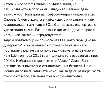
изток. Либералът Станимир Илчев заяви, че
разширяването в посока на Западните Балкани дава
възможност България да преформулира интересите си.
Според Илчев страната е най-дисциплинираният и най-
хладнокръвен партньор в ЕС, а българската експертиза е
удивително силна. Разширяване ще има - друг въпрос е
кога и как, заключи евродепутатът.
Адрей Ковачев оцени приноса на ГЕРБ като "връщане на
доверието" и за разлика от останалите обяви като
постижима цел не само присъединяването на България
към Шенген през 2011 г., а и влизането в еврозоната през
2014 г. Избраният с гласовете на "Атака" Слави Бинев
призова за внимателно отношение към бизнеса. Не е
нужно да се коли златната кокошка, за да се разбере, че тя
също е от месо, заключи той многозначително.
Error9