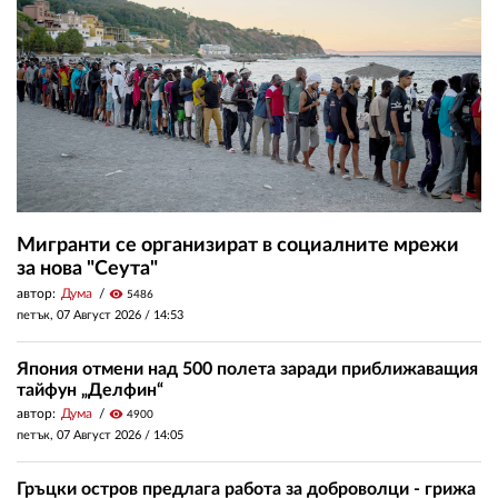
Мигранти се организират в социалните мрежи
за нова "Сеута"
автор:
Дума
visibility
5486
петък, 07 Август 2026 /
14:53
Япония отмени над 500 полета заради приближаващия
тайфун „Делфин“
автор:
Дума
visibility
4900
петък, 07 Август 2026 /
14:05
Гръцки остров предлага работа за доброволци - грижа