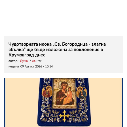
Чудотворната икона „Св. Богородица - златна
ябълка” ще бъде изложена за поклонение в
Крумовград днес
автор:
Дума
visibility
392
неделя, 09 Август 2026 /
10:14