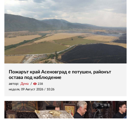
Пожарът край Асеновград е потушен, районът
остава под наблюдение
автор:
Дума
visibility
238
неделя, 09 Август 2026 /
10:26