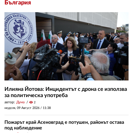
България
Илияна Йотова: Инцидентът с дрона се използва
за политическа употреба
автор:
Дума
visibility
2
неделя, 09 Август 2026 /
11:38
Пожарът край Асеновград е потушен, районът остава
под наблюдение