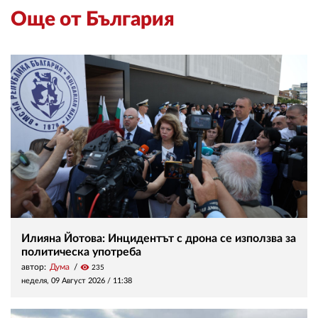
Още от България
Илияна Йотова: Инцидентът с дрона се използва за
политическа употреба
автор:
Дума
visibility
235
неделя, 09 Август 2026 /
11:38