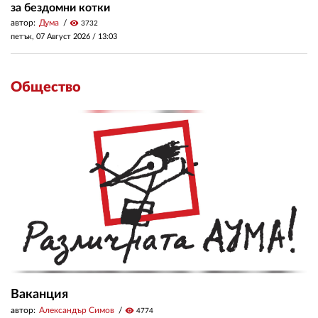
за бездомни котки
автор:
Дума
visibility
3732
петък, 07 Август 2026 /
13:03
Общество
Ваканция
автор:
Александър Симов
visibility
4774