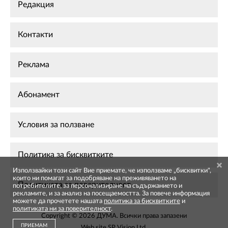
Редакция
Контакти
Реклама
Абонамент
Условия за ползване
Политика за бисквитките
Използвайки този сайт Вие приемате, че използваме „бисквитки",
които ни помагат за подобряване на преживяването на
Политиката за поверителност
потребителите, за персонализиране на съдържанието и
рекламите, и за анализ на посещаемостта. За повече информация
можете да прочетете нашата
политика за бисквитките
и
политиката ни за поверителност
.
Copyright © 2026 ДУМА. Всички права запазени
ПРИЕМАМ
Web site
SP Vision Ltd
.