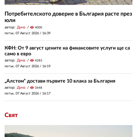
Потребителското доверие в България расте през
юли
автор:
Дума
visibility
4000
петък, 07 Август 2026 /
16:39
КФН: От 9 август цените на финансовите услуги ще са
само в евро
автор:
Дума
visibility
4283
петък, 07 Август 2026 /
16:19
„Алстом“ достави първите 10 влака за България
автор:
Дума
visibility
3648
петък, 07 Август 2026 /
16:17
Свят