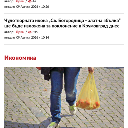
автор:
Дума
visibility
46
неделя, 09 Август 2026 /
10:26
Чудотворната икона „Св. Богородица - златна ябълка”
ще бъде изложена за поклонение в Крумовград днес
автор:
Дума
visibility
335
неделя, 09 Август 2026 /
10:14
Икономика