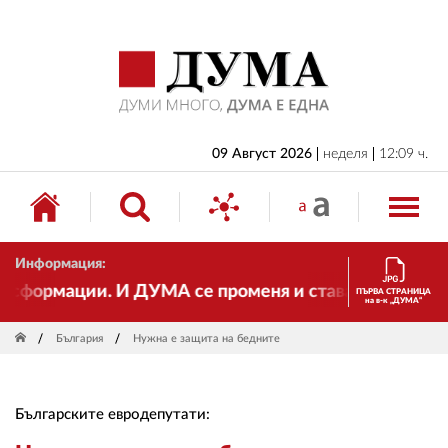
НАЧАЛО
БЪЛГАРИЯ
ИКОНОМИКА
ИЗБОРИ
09 Август 2026
неделя
12:09 ч.
СВЯТ
ОБЩЕСТВО
Информация:
КУЛТУРА
формации. И ДУМА се променя и става електронно из
ПЪРВА СТРАНИЦА
на в-к „ДУМА“
ЖИВОТ
България
Нужна е защита на бедните
СПОРТ
ПРИЛОЖЕНИЯ
Българските евродепутати:
ДРУГИ