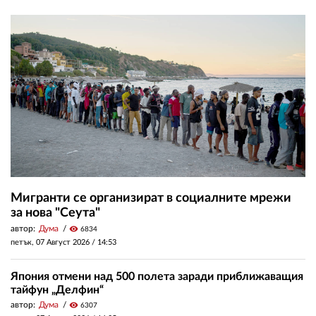
Мигранти се организират в социалните мрежи
за нова "Сеута"
автор:
Дума
visibility
6834
петък, 07 Август 2026 /
14:53
Япония отмени над 500 полета заради приближаващия
тайфун „Делфин“
автор:
Дума
visibility
6307