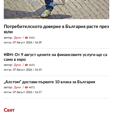
Потребителското доверие в България расте през
юли
автор:
Дума
visibility
5341
петък, 07 Август 2026 /
16:39
КФН: От 9 август цените на финансовите услуги ще са
само в евро
автор:
Дума
visibility
5655
петък, 07 Август 2026 /
16:19
„Алстом“ достави първите 10 влака за България
автор:
Дума
visibility
4872
петък, 07 Август 2026 /
16:17
Свят