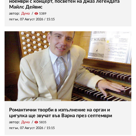
ноември с концерт, посветен на джаз легендата
Майлс Дейвис
автор:
Дума
visibility
5389
петък, 07 Август 2026 /
15:15
Романтични творби в изпълнение на орган и
цигулка ще звучат във Варна през септември
автор:
Дума
visibility
5835
петък, 07 Август 2026 /
15:15