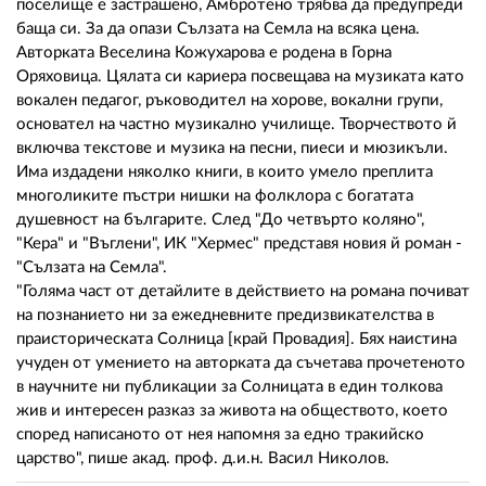
поселище е застрашено, Амбротено трябва да предупреди
баща си. За да опази Сълзата на Семла на всяка цена.
Авторката Веселина Кожухарова е родена в Горна
Оряховица. Цялата си кариера посвещава на музиката като
вокален педагог, ръководител на хорове, вокални групи,
основател на частно музикално училище. Творчеството й
включва текстове и музика на песни, пиеси и мюзикъли.
Има издадени няколко книги, в които умело преплита
многоликите пъстри нишки на фолклора с богатата
душевност на българите. След "До четвърто коляно",
"Кера" и "Въглени", ИК "Хермес" представя новия й роман -
"Сълзата на Семла".
"Голяма част от детайлите в действието на романа почиват
на познанието ни за ежедневните предизвикателства в
праисторическата Солница [край Провадия]. Бях наистина
учуден от умението на авторката да съчетава прочетеното
в научните ни публикации за Солницата в един толкова
жив и интересен разказ за живота на обществото, което
според написаното от нея напомня за едно тракийско
царство", пише акад. проф. д.и.н. Васил Николов.