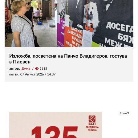
Изложба, посветена на Панчо Владигеров, гостува
в Плевен
автор:
Дума
visibility
5635
петък, 07 Август 2026 /
14:37
Error9