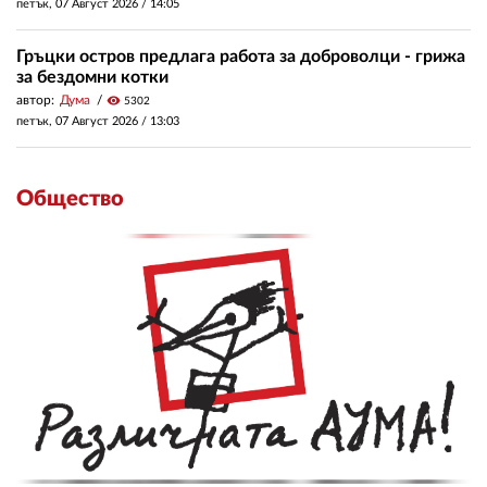
петък, 07 Август 2026 /
14:05
Гръцки остров предлага работа за доброволци - грижа
за бездомни котки
автор:
Дума
visibility
5302
петък, 07 Август 2026 /
13:03
Общество