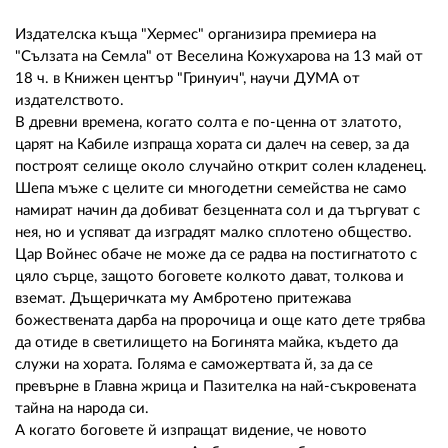
02 975 20 35
Издателска къща "Хермес" организира премиера на
"Сълзата на Семла" от Веселина Кожухарова на 13 май от
18 ч. в Книжен център "Гринуич", научи ДУМА от
издателството.
В древни времена, когато солта е по-ценна от златото,
царят на Кабиле изпраща хората си далеч на север, за да
построят селище около случайно открит солен кладенец.
Шепа мъже с целите си многодетни семейства не само
намират начин да добиват безценната сол и да търгуват с
нея, но и успяват да изградят малко сплотено общество.
Цар Войнес обаче не може да се радва на постигнатото с
цяло сърце, защото боговете колкото дават, толкова и
вземат. Дъщеричката му Амбротено притежава
божествената дарба на пророчица и още като дете трябва
да отиде в светилището на Богинята майка, където да
служи на хората. Голяма е саможертвата й, за да се
превърне в Главна жрица и Пазителка на най-съкровената
тайна на народа си.
А когато боговете й изпращат видение, че новото