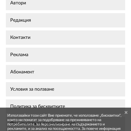
Автори
Редакция
Контакти
Реклама
Абонамент
Условия за ползване
Политика за бисквитките
Използвайки този сайт Вие приемате, че използваме „бисквитки",
които ни помагат за подобряване на преживяването на
Политиката за поверителност
потребителите, за персонализиране на съдържанието и
рекламите, и за анализ на посещаемостта. За повече информация