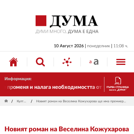
НАЧАЛО
БЪЛГАРИЯ
ИКОНОМИКА
ИЗБОРИ
10 Август 2026
понеделник
11:08 ч.
СВЯТ
ОБЩЕСТВО
Информация:
КУЛТУРА
 променя и налага необходимостта от трансформации
ПЪРВА СТРАНИЦА
на в-к „ДУМА“
ЖИВОТ
Култура
Новият роман на Веселина Кожухарова ще има премиера в София
СПОРТ
ПРИЛОЖЕНИЯ
Новият роман на Веселина Кожухарова
ДРУГИ