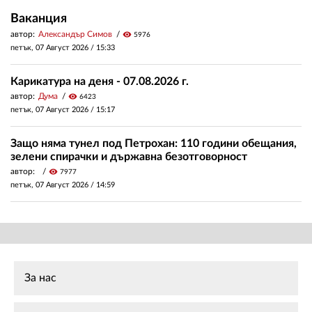
Ваканция
автор:
Александър Симов
visibility
5976
петък, 07 Август 2026 /
15:33
Карикатура на деня - 07.08.2026 г.
автор:
Дума
visibility
6423
петък, 07 Август 2026 /
15:17
Защо няма тунел под Петрохан: 110 години обещания,
зелени спирачки и държавна безотговорност
автор:
visibility
7977
петък, 07 Август 2026 /
14:59
За нас