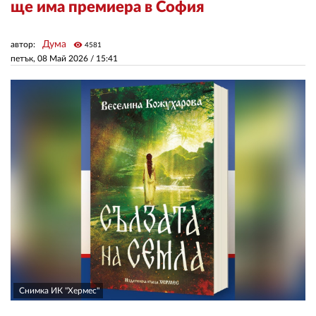
ще има премиера в София
ЗА НАС
Дума
автор:
visibility
4581
петък, 08 Май 2026 /
15:41
АВТОРИ
РЕДАКЦИЯ
КОНТАКТИ
РЕКЛАМА
АБОНАМЕНТ
УСЛОВИЯ ЗА ПОЛЗВАНЕ
ПОЛИТИКА ЗА БИСКВИТКИТЕ
ПОЛИТИКАТА ЗА
ПОВЕРИТЕЛНОСТ
Снимка ИК "Хермес"