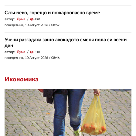
Слънчево, горещо и пожароопасно време
автор:
Дума
visibility
490
понеделник, 10 Август 2026 /
08:57
Учени разгадаха защо авокадото сменя пола си всеки
ден
автор:
Дума
visibility
510
понеделник, 10 Август 2026 /
08:46
Икономика