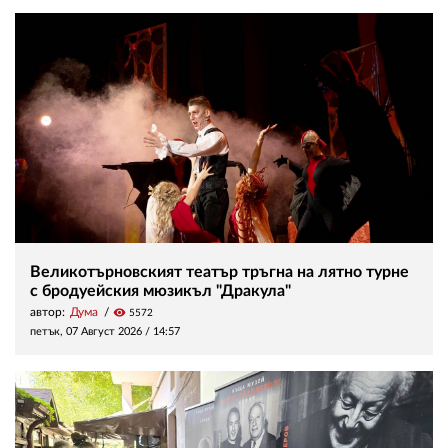
Великотърновският театър тръгна на лятно турне
с бродуейския мюзикъл "Дракула"
автор:
Дума
visibility
5572
петък, 07 Август 2026 /
14:57