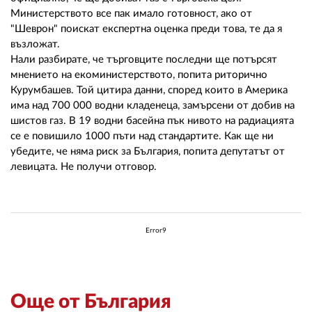
02 975 20 35
Министерството все пак имало готовност, ако от
"Шеврон" поискат експертна оценка преди това, те да я
възложат.
Нали разбирате, че търговците последни ще потърсят
мнението на екоминистерството, попита риторично
Курумбашев. Той цитира данни, според които в Америка
има над 700 000 водни кладенеца, замърсени от добив на
шистов газ. В 19 водни басейна пък нивото на радиацията
се е повишило 1000 пъти над стандартите. Как ще ни
убедите, че няма риск за България, попита депутатът от
левицата. Не получи отговор.
Error9
Още от България