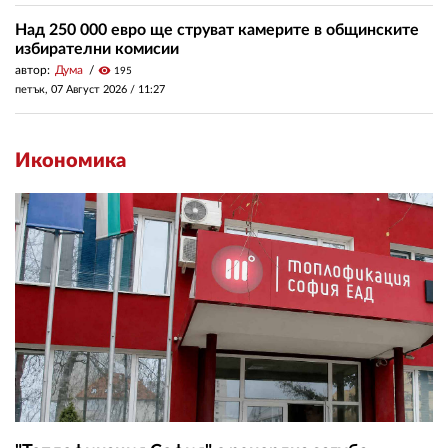
Над 250 000 евро ще струват камерите в общинските
избирателни комисии
автор:
Дума
visibility
195
петък, 07 Август 2026 /
11:27
Икономика