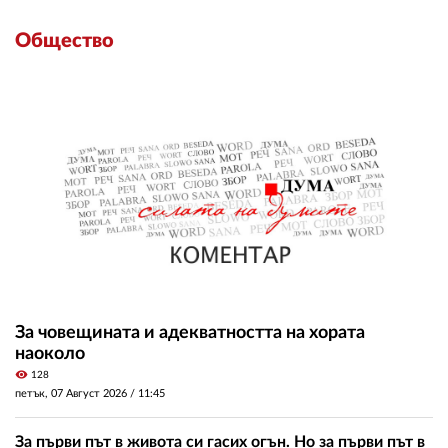
Общество
За човещината и адекватността на хората
наоколо
visibility
128
петък, 07 Август 2026 /
11:45
За първи път в живота си гасих огън. Но за първи път в