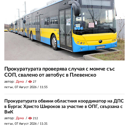
Прокуратурата проверява случая с момче със
СОП, свалено от автобус в Плевенско
автор:
Дума
visibility
27
петък, 07 Август 2026 /
11:55
Прокуратурата обвини областния координатор на ДПС
в Бургас Христо Широков за участие в ОПГ, свързана с
ВиК
автор:
Дума
visibility
212
петък, 07 Август 2026 /
11:31