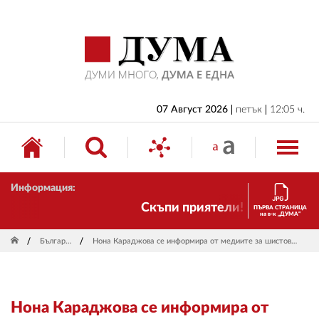
НАЧАЛО
БЪЛГАРИЯ
ИКОНОМИКА
ИЗБОРИ
07 Август 2026
петък
12:05 ч.
СВЯТ
ОБЩЕСТВО
Информация:
КУЛТУРА
Скъпи приятели! Ние пак сме т
ПЪРВА СТРАНИЦА
на в-к „ДУМА“
ЖИВОТ
България
Нона Караджова се информира от медиите за шистовия газ
СПОРТ
ПРИЛОЖЕНИЯ
Нона Караджова се информира от
ДРУГИ