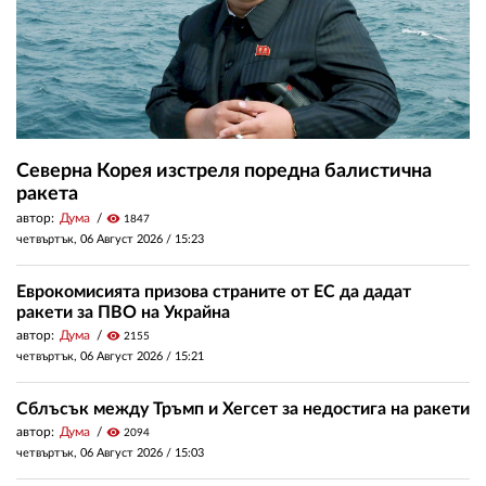
Северна Корея изстреля поредна балистична
ракета
автор:
Дума
visibility
1847
четвъртък, 06 Август 2026 /
15:23
Еврокомисията призова страните от ЕС да дадат
ракети за ПВО на Украйна
автор:
Дума
visibility
2155
четвъртък, 06 Август 2026 /
15:21
Сблъсък между Тръмп и Хегсет за недостига на ракети
автор:
Дума
visibility
2094
четвъртък, 06 Август 2026 /
15:03