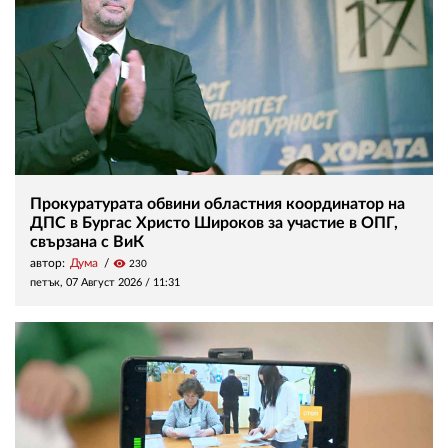
Прокуратурата обвини областния координатор на
ДПС в Бургас Христо Широков за участие в ОПГ,
свързана с ВиК
автор:
Дума
visibility
230
петък, 07 Август 2026 /
11:31