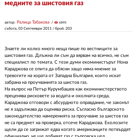
медиите за шистовия газ
ЗА НАС
Ралица Табакова
автор:
visibility
6890
АВТОРИ
събота, 03 Септември 2011
/ брой: 203
РЕДАКЦИЯ
Знаете ли колко много неща пише по вестниците за
КОНТАКТИ
шистовия газ. Длъжна ли съм да вярвам на всичко, не съм
специалист по темата. С тези думи екоминистърът Нона
РЕКЛАМА
Караджова се опита да обясни защо няма мнение за
тревогите на хората от Западна България, които искат
АБОНАМЕНТ
забрана на проучванията за шистов газ.
На въпрос на Петър Курумбашев как екоминистерството
УСЛОВИЯ ЗА ПОЛЗВАНЕ
преценява рисковете за водата и околната среда,
ПОЛИТИКА ЗА БИСКВИТКИТЕ
Караджова отговори с абсурдното оправдание, че законът
не я задължава да оценява риска. Съгласно българското
ПОЛИТИКАТА ЗА
законодателство намеренията за проучване за шистов газ
ПОВЕРИТЕЛНОСТ
не са предмет на проверка, отсече Караджова. Еколозите
щели да се загрижат едва когато американците потвърдят
официално, че ще добиват газ с търговска цел.