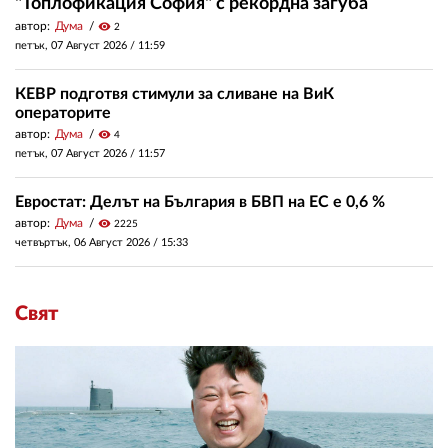
"Топлофикация София" с рекордна загуба
автор:
Дума
visibility
2
петък, 07 Август 2026 /
11:59
КЕВР подготвя стимули за сливане на ВиК
операторите
автор:
Дума
visibility
4
петък, 07 Август 2026 /
11:57
Евростат: Делът на България в БВП на ЕС е 0,6 %
автор:
Дума
visibility
2225
четвъртък, 06 Август 2026 /
15:33
Свят