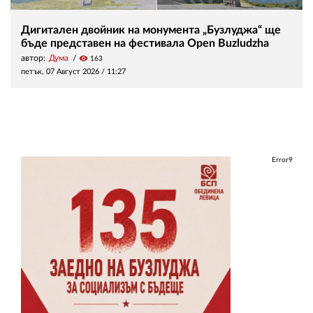
Дигитален двойник на монумента „Бузлуджа“ ще
бъде представен на фестивала Open Buzludzha
автор:
Дума
visibility
163
петък, 07 Август 2026 /
11:27
Error9