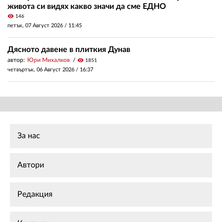
живота си видях какво значи да сме ЕДНО
visibility
146
петък, 07 Август 2026 /
11:45
Дясното давене в плиткия Дунав
автор:
Юри Михалков
visibility
1851
четвъртък, 06 Август 2026 /
16:37
За нас
Автори
Редакция