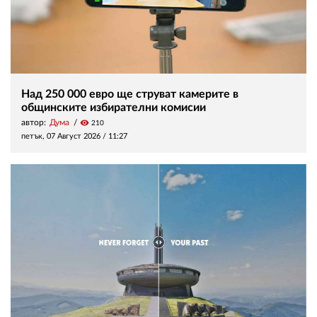
Над 250 000 евро ще струват камерите в
общинските избирателни комисии
автор:
Дума
visibility
210
петък, 07 Август 2026 /
11:27