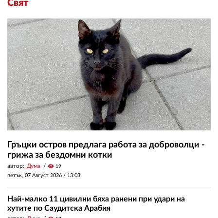
Свят
Гръцки остров предлага работа за доброволци -
грижа за бездомни котки
автор:
Дума
visibility
19
петък, 07 Август 2026 /
13:03
Най-малко 11 цивилни бяха ранени при удари на
хутите по Саудитска Арабия