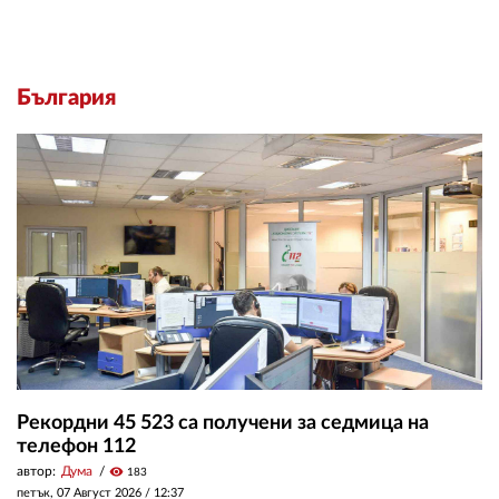
България
Рекордни 45 523 са получени за седмица на
телефон 112
автор:
Дума
visibility
183
петък, 07 Август 2026 /
12:37