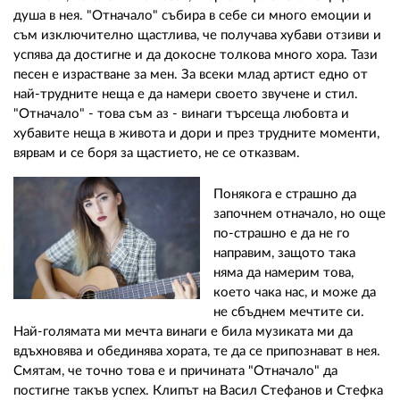
душа в нея. "Отначало" събира в себе си много емоции и
съм изключително щастлива, че получава хубави отзиви и
успява да достигне и да докосне толкова много хора. Тази
песен е израстване за мен. За всеки млад артист едно от
най-трудните неща е да намери своето звучене и стил.
"Отначало" - това съм аз - винаги търсеща любовта и
хубавите неща в живота и дори и през трудните моменти,
вярвам и се боря за щастието, не се отказвам.
Понякога е страшно да
започнем отначало, но още
по-страшно е да не го
направим, защото така
няма да намерим това,
което чака нас, и може да
не сбъднем мечтите си.
Най-голямата ми мечта винаги е била музиката ми да
вдъхновява и обединява хората, те да се припознават в нея.
Смятам, че точно това е и причината "Отначало" да
постигне такъв успех. Клипът на Васил Стефанов и Стефка