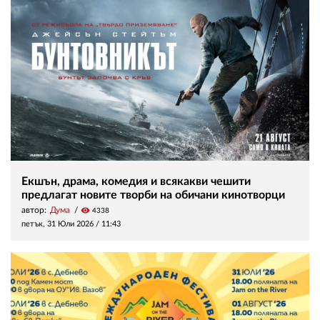
Екшън, драма, комедия и всякакви чешити
предлагат новите творби на обичани кинотворци
автор:
Дума
visibility
4338
петък, 31 Юли 2026 /
11:43