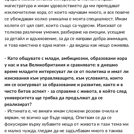
магистратура и имам удоволствието да ми преподават
изключителни хора, от които научавам много, и все повече
се убеждавам колко уникална е моята специалност. Имам
колеги от цял свят, които също са чудесни. Изискват се
толкова различни умения, разбиране на емоции, усещане
за детайл и вдъхновение, за да се направи добра анимация,
и това наистина е една магия - да видиш как нещо оживява.
- Като общувате с млади, амбициозни, образовани хора
у нас и във Великобритания и сравнявате: в днешно
време младите интересуват ли се от политика и имат ли
изисквания към управляващите, към условията, които
им се осигуряват за образование и развитие, както и в
чисто битов аспект - за справяне с живота, в който след
университета ще трябва да продължат да се
реализират?
- Истината е, че винаги имам сложени розови очила и
вярвам, че всичко ще бъде наред. Опитвам се да се
фокусирам върху хубавите неща от живота и тази тема ми
е малко чужда, гледам да не задълбавам много в такива