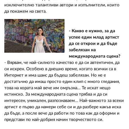
изключително талантливи автори и изпълнители, които
да покажем на света.
- Какво е нужно, за да
успее един млад артист
да се открои и да бъде
забелязан на
международната сцена?
- Вярвам, че най-силното качество е да си автентичен, да
си искрен. Особено в днешно време, когато всички са в
Интернет и има шанс да бъдеш забелязан. Но не е
достатъчно да имаш просто един клип с много гледания,
това на хората май вече им омръзна... Те искат нещо
истинско. За международната сцена трябва и да си
интересен, уникален, разпознаваем... Най-важното за всеки
артист е първо да намери себе си и да разбере какъв иска
да бъде, а после вече да работи по това как да оформи и
представи по най-добрия начин творчеството си.