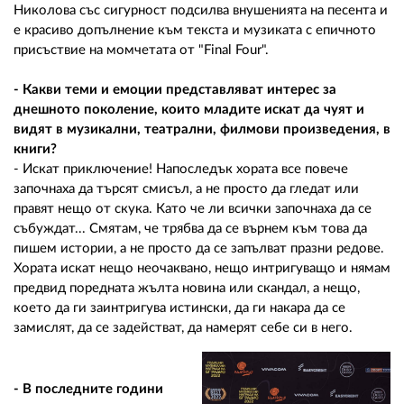
Николова със сигурност подсилва внушенията на песента и
е красиво допълнение към текста и музиката с епичното
присъствие на момчетата от "Final Four".
- Какви теми и емоции представляват интерес за
днешното поколение, които младите искат да чуят и
видят в музикални, театрални, филмови произведения, в
книги?
- Искат приключение! Напоследък хората все повече
започнаха да търсят смисъл, а не просто да гледат или
правят нещо от скука. Като че ли всички започнаха да се
събуждат... Смятам, че трябва да се върнем към това да
пишем истории, а не просто да се запълват празни редове.
Хората искат нещо неочаквано, нещо интригуващо и нямам
предвид поредната жълта новина или скандал, а нещо,
което да ги заинтригува истински, да ги накара да се
замислят, да се задействат, да намерят себе си в него.
- В последните години