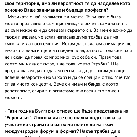
своя територия, има ли вероятност тя да надделее като
основно Ваше занимание и бъдеща професия?
- Музиката е най-голямата ми мечта. Тя винаги е била
моето призвание и съм щастлива, че имам възможността
да съм искрена и да следвам сърцето си. За мен е важно да
творя и вярвам, че всяка написана дума трябва да има
смисъл и да носи емоция. Искам да създавам анимации, но
музиката винаги ще е на преден план, защото това съм аз и
не искам да правя компромиси със себе си. Правя това,
което ми идва отвътре, а не това, което "трябва". Ще
продължавам да създавам песни, за да достигам до още
повече невероятни нови хора и да се срещам с тях. Мечтая
си за много концерти. Вече си имам и банда, с която
репетираме, свирим и записваме във всеки възможен
момент.
- Тази година България отново ще бъде представена на
"Евровизия". Изисква ли се специална подготовка за
участие на страната и изпълнителите ни на този
международен форум и формат? Какъв трябва да е