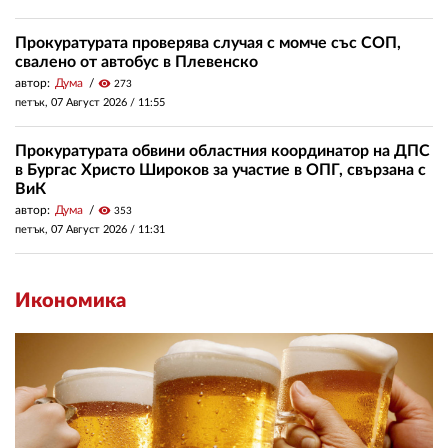
Прокуратурата проверява случая с момче със СОП,
свалено от автобус в Плевенско
автор:
Дума
visibility
273
петък, 07 Август 2026 /
11:55
Прокуратурата обвини областния координатор на ДПС
в Бургас Христо Широков за участие в ОПГ, свързана с
ВиК
автор:
Дума
visibility
353
петък, 07 Август 2026 /
11:31
Икономика