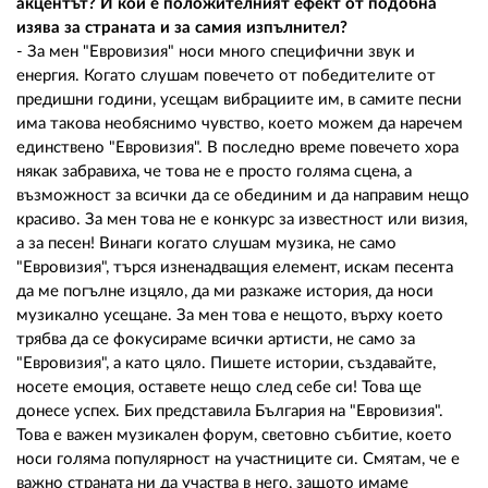
акцентът? И кой е положителният ефект от подобна
изява за страната и за самия изпълнител?
- За мен "Евровизия" носи много специфични звук и
енергия. Когато слушам повечето от победителите от
предишни години, усещам вибрациите им, в самите песни
има такова необяснимо чувство, което можем да наречем
единствено "Евровизия". В последно време повечето хора
някак забравиха, че това не е просто голяма сцена, а
възможност за всички да се обединим и да направим нещо
красиво. За мен това не е конкурс за известност или визия,
а за песен! Винаги когато слушам музика, не само
"Евровизия", търся изненадващия елемент, искам песента
да ме погълне изцяло, да ми разкаже история, да носи
музикално усещане. За мен това е нещото, върху което
трябва да се фокусираме всички артисти, не само за
"Евровизия", а като цяло. Пишете истории, създавайте,
носете емоция, оставете нещо след себе си! Това ще
донесе успех. Бих представила България на "Евровизия".
Това е важен музикален форум, световно събитие, което
носи голяма популярност на участниците си. Смятам, че е
важно страната ни да участва в него, защото имаме