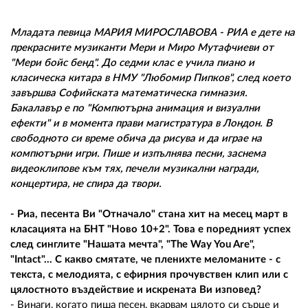
02 975 20 35
Младата певица МАРИЯ МИРОСЛАВОВА - РИА е дете на
прекрасните музиканти Мери и Миро Мутафчиеви от
"Мери бойс бенд". До седми клас е учила пиано и
класическа китара в НМУ "Любомир Пипков", след което
завършва Софийската математическа гимназия.
Бакалавър е по "Компютърна анимация и визуални
ефекти" и в момента прави магистратура в Лондон. В
свободното си време обича да рисува и да играе на
компютърни игри. Пише и изпълнява песни, заснема
видеоклипове към тях, печели музикални награди,
концертира, не спира да твори.
- Риа, песента Ви "Отначало" стана хит на месец март в
класацията на БНТ "Ново 10+2". Това е поредният успех
след синглите "Нашата мечта", "The Way You Are",
"Intact"... С какво смятате, че пленихте меломаните - с
текста, с мелодията, с ефирния прочувствен клип или с
цялостното въздействие и искрената Ви изповед?
- Винаги, когато пиша песен, вкарвам цялото си сърце и