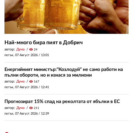
Най-много бира пият в Добрич
автор:
Дума
visibility
24
петък, 07 Август 2026 /
13:01
Енергийният министър:"Козлодуй" не само работи на
пълни обороти, но и изнася за милиони
автор:
Дума
visibility
167
петък, 07 Август 2026 /
12:41
Прогнозират 15% спад на реколтата от ябълки в ЕС
автор:
Дума
visibility
211
петък, 07 Август 2026 /
12:39