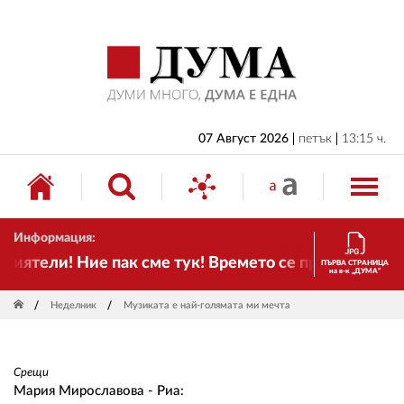
НАЧАЛО
БЪЛГАРИЯ
ИКОНОМИКА
ИЗБОРИ
07 Август 2026
петък
13:15 ч.
СВЯТ
ОБЩЕСТВО
Информация:
КУЛТУРА
тели! Ние пак сме тук! Времето се променя и налага
ПЪРВА СТРАНИЦА
на в-к „ДУМА“
ЖИВОТ
Неделник
Музиката е най-голямата ми мечта
СПОРТ
ПРИЛОЖЕНИЯ
Срещи
ДРУГИ
Мария Мирославова - Риа: