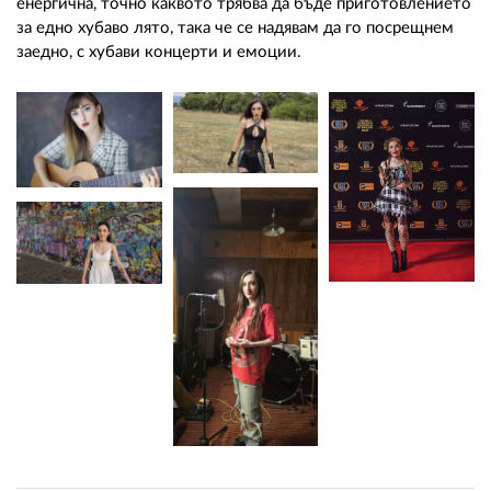
енергична, точно каквото трябва да бъде приготовлението
за едно хубаво лято, така че се надявам да го посрещнем
заедно, с хубави концерти и емоции.