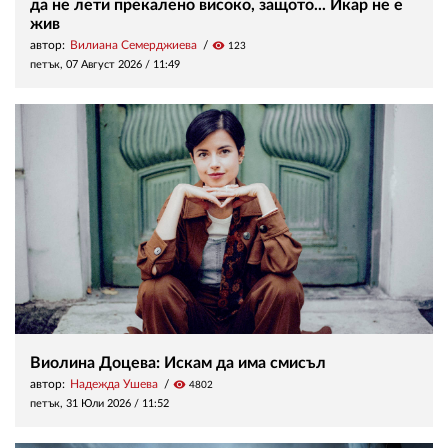
да не лети прекалено високо, защото... Икар не е
жив
автор:
Вилиана Семерджиева
visibility
123
петък, 07 Август 2026 /
11:49
Виолина Доцева: Искам да има смисъл
автор:
Надежда Ушева
visibility
4802
петък, 31 Юли 2026 /
11:52