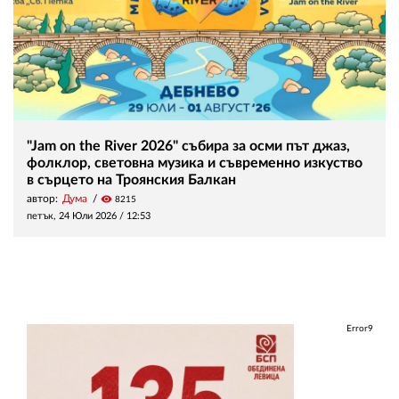
"Jam on the River 2026" събира за осми път джаз,
фолклор, световна музика и съвременно изкуство
в сърцето на Троянския Балкан
автор:
Дума
visibility
8215
петък, 24 Юли 2026 /
12:53
Error9