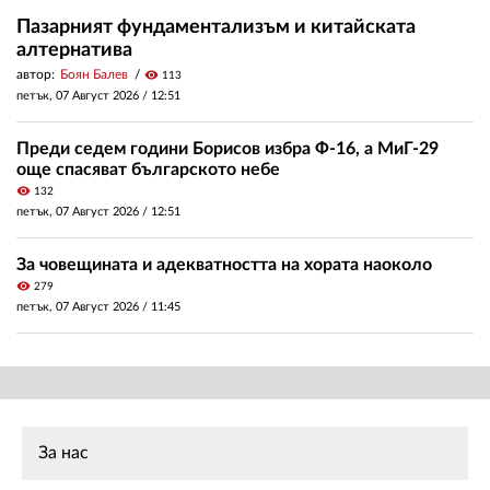
Пазарният фундаментализъм и китайската
алтернатива
автор:
Боян Балев
visibility
113
петък, 07 Август 2026 /
12:51
Преди седем години Борисов избра Ф-16, а МиГ-29
още спасяват българското небе
visibility
132
петък, 07 Август 2026 /
12:51
За човещината и адекватността на хората наоколо
visibility
279
петък, 07 Август 2026 /
11:45
За нас