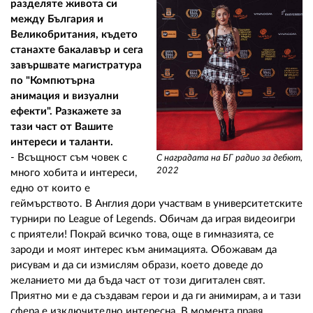
разделяте живота си
между България и
Великобритания, където
станахте бакалавър и сега
завършвате магистратура
по "Компютърна
анимация и визуални
ефекти". Разкажете за
тази част от Вашите
интереси и таланти.
- Всъщност съм човек с
С наградата на БГ радио за дебют,
2022
много хобита и интереси,
едно от които е
геймърството. В Англия дори участвам в университетските
турнири по League of Legends. Обичам да играя видеоигри
с приятели! Покрай всичко това, още в гимназията, се
зароди и моят интерес към анимацията. Обожавам да
рисувам и да си измислям образи, което доведе до
желанието ми да бъда част от този дигитален свят.
Приятно ми е да създавам герои и да ги анимирам, а и тази
сфера е изключително интересна. В момента правя