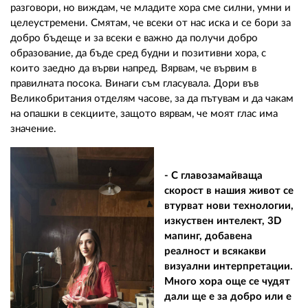
разговори, но виждам, че младите хора сме силни, умни и
целеустремени. Смятам, че всеки от нас иска и се бори за
добро бъдеще и за всеки е важно да получи добро
образование, да бъде сред будни и позитивни хора, с
които заедно да върви напред. Вярвам, че вървим в
правилната посока. Винаги съм гласувала. Дори във
Великобритания отделям часове, за да пътувам и да чакам
на опашки в секциите, защото вярвам, че моят глас има
значение.
- С главозамайваща
скорост в нашия живот се
втурват нови технологии,
изкуствен интелект, 3D
мапинг, добавена
реалност и всякакви
визуални интерпретации.
Много хора още се чудят
дали ще е за добро или е