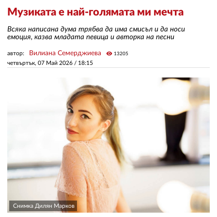
Музиката е най-голямата ми мечта
ЗА НАС
Всяка написана дума трябва да има смисъл и да носи
емоция, казва младата певица и авторка на песни
АВТОРИ
Вилиана Семерджиева
автор:
visibility
13205
четвъртък, 07 Май 2026 /
18:15
РЕДАКЦИЯ
КОНТАКТИ
РЕКЛАМА
АБОНАМЕНТ
УСЛОВИЯ ЗА ПОЛЗВАНЕ
ПОЛИТИКА ЗА БИСКВИТКИТЕ
ПОЛИТИКАТА ЗА
ПОВЕРИТЕЛНОСТ
Снимка Дилян Марков