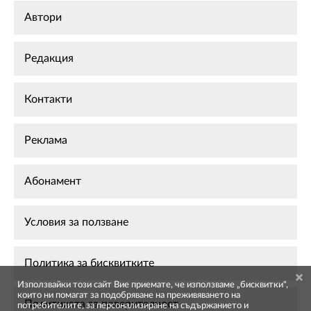
Автори
Редакция
Контакти
Реклама
Абонамент
Условия за ползване
Политика за бисквитките
Използвайки този сайт Вие приемате, че използваме „бисквитки",
които ни помагат за подобряване на преживяването на
Политиката за поверителност
потребителите, за персонализиране на съдържанието и