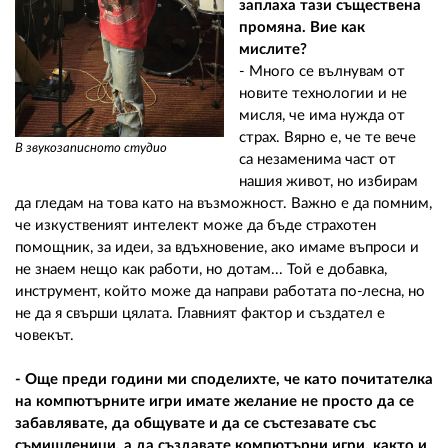
заплаха тази съществена
промяна. Вие как
мислите?
- Много се вълнувам от
новите технологии и не
мисля, че има нужда от
страх. Вярно е, че те вече
В звукозаписното студио
са незаменима част от
нашия живот, но избирам
да гледам на това като на възможност. Важно е да помним,
че изкуственият интелект може да бъде страхотен
помощник, за идеи, за вдъхновение, ако имаме въпроси и
не знаем нещо как работи, но дотам... Той е добавка,
инструмент, който може да направи работата по-лесна, но
не да я свърши цялата. Главният фактор и създател е
човекът.
- Още преди години ми споделихте, че като почитателка
на компютърните игри имате желание не просто да се
забавлявате, да общувате и да се състезавате със
съмишленици, а да създавате компютърни игри, както и