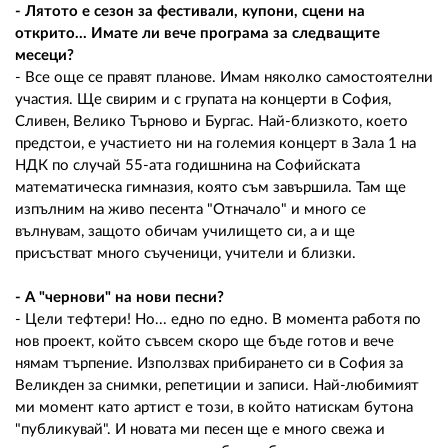
- Лятото е сезон за фестивали, купони, сцени на
открито... Имате ли вече програма за следващите
месеци?
- Все още се правят планове. Имам няколко самостоятелни
участия. Ще свирим и с групата на концерти в София,
Сливен, Велико Търново и Бургас. Най-близкото, което
предстои, е участието ни на големия концерт в Зала 1 на
НДК по случай 55-ата годишнина на Софийската
математическа гимназия, която съм завършила. Там ще
изпълним на живо песента "Отначало" и много се
вълнувам, защото обичам училището си, а и ще
присъстват много съученици, учители и близки.
- А "чернови" на нови песни?
- Цели тефтери! Но... едно по едно. В момента работя по
нов проект, който съвсем скоро ще бъде готов и вече
нямам търпение. Използвах прибирането си в София за
Великден за снимки, репетиции и записи. Най-любимият
ми момент като артист е този, в който натискам бутона
"публикувай". И новата ми песен ще е много свежа и