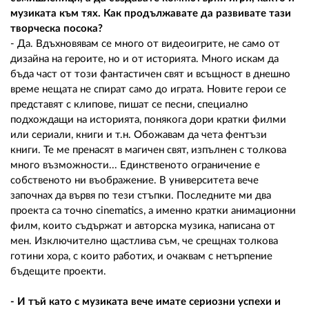
музиката към тях. Как продължавате да развивате тази
творческа посока?
- Да. Вдъхновявам се много от видеоигрите, не само от
дизайна на героите, но и от историята. Много искам да
бъда част от този фантастичен свят и всъщност в днешно
време нещата не спират само до играта. Новите герои се
представят с клипове, пишат се песни, специално
подхождащи на историята, понякога дори кратки филми
или сериали, книги и т.н. Обожавам да чета фентъзи
книги. Те ме пренасят в магичен свят, изпълнен с толкова
много възможности... Единственото ограничение е
собственото ни въображение. В университета вече
започнах да вървя по тези стъпки. Последните ми два
проекта са точно cinematics, а именно кратки анимационни
филм, които съдържат и авторска музика, написана от
мен. Изключително щастлива съм, че срещнах толкова
готини хора, с които работих, и очаквам с нетърпение
бъдещите проекти.
- И тъй като с музиката вече имате сериозни успехи и