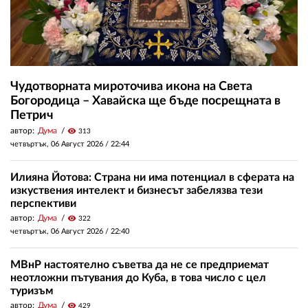
Чудотворната мироточива икона на Света
Богородица – Хавайска ще бъде посрещната в
Петрич
автор:
Дума
visibility
313
четвъртък, 06 Август 2026 /
22:44
Илияна Йотова: Страна ни има потенциал в сферата на
изкуствения интелект и бизнесът забелязва тези
перспективи
автор:
Дума
visibility
322
четвъртък, 06 Август 2026 /
22:40
МВнР настоятелно съветва да не се предприемат
неотложни пътувания до Куба, в това число с цел
туризъм
автор:
Дума
visibility
429