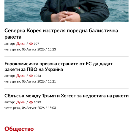
Северна Корея изстреля поредна балистична
ракета
автор:
Дума
visibility
997
четвъртък, 06 Август 2026 /
15:23
Еврокомисията призова страните от ЕС да дадат
ракети за ПВО на Украйна
автор:
Дума
visibility
1053
четвъртък, 06 Август 2026 /
15:21
Сблъсък между Тръмп и Хегсет за недостига на ракети
автор:
Дума
visibility
1099
четвъртък, 06 Август 2026 /
15:03
Общество