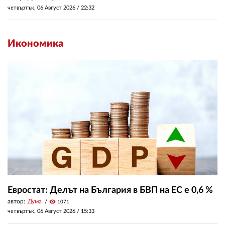
четвъртък, 06 Август 2026 /
22:32
Икономика
Евростат: Делът на България в БВП на ЕС е 0,6 %
автор:
Дума
visibility
1071
четвъртък, 06 Август 2026 /
15:33