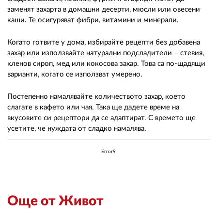
заменят захарта в домашни десерти, мюсли или овесени
каши. Те осигуряват фибри, витамини и минерали.
Когато готвите у дома, избирайте рецепти без добавена
захар или използвайте натурални подсладители – стевия,
кленов сироп, мед или кокосова захар. Това са по-щадящи
варианти, когато се използват умерено.
Постепенно намалявайте количеството захар, което
слагате в кафето или чая. Така ще дадете време на
вкусовите си рецептори да се адаптират. С времето ще
усетите, че нуждата от сладко намалява.
Error9
Още от Живот