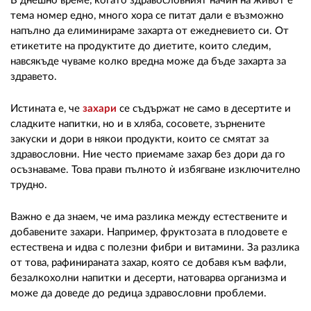
02 975 20 35
В днешно време, когато здравословният начин на живот е
тема номер едно, много хора се питат дали е възможно
напълно да елиминираме захарта от ежедневието си. От
етикетите на продуктите до диетите, които следим,
навсякъде чуваме колко вредна може да бъде захарта за
здравето.
Истината е, че
захари
се съдържат не само в десертите и
сладките напитки, но и в хляба, сосовете, зърнените
закуски и дори в някои продукти, които се смятат за
здравословни. Ние често приемаме захар без дори да го
осъзнаваме. Това прави пълното ѝ избягване изключително
трудно.
Важно е да знаем, че има разлика между естествените и
добавените захари. Например, фруктозата в плодовете е
естествена и идва с полезни фибри и витамини. За разлика
от това, рафинираната захар, която се добавя към вафли,
безалкохолни напитки и десерти, натоварва организма и
може да доведе до редица здравословни проблеми.