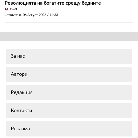
Революцията на богатите срещу бедните
visibility
1263
четвъртък, 06 Август 2026 /
14:33
За нас
Автори
Редакция
Контакти
Реклама