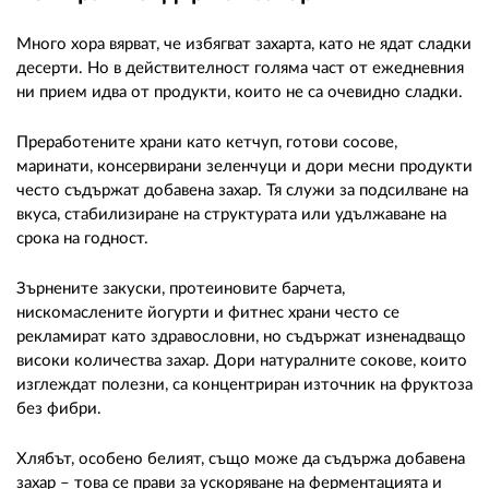
Много хора вярват, че избягват захарта, като не ядат сладки
десерти. Но в действителност голяма част от ежедневния
ни прием идва от продукти, които не са очевидно сладки.
Преработените храни като кетчуп, готови сосове,
маринати, консервирани зеленчуци и дори месни продукти
често съдържат добавена захар. Тя служи за подсилване на
вкуса, стабилизиране на структурата или удължаване на
срока на годност.
Зърнените закуски, протеиновите барчета,
нискомаслените йогурти и фитнес храни често се
рекламират като здравословни, но съдържат изненадващо
високи количества захар. Дори натуралните сокове, които
изглеждат полезни, са концентриран източник на фруктоза
без фибри.
Хлябът, особено белият, също може да съдържа добавена
захар – това се прави за ускоряване на ферментацията и