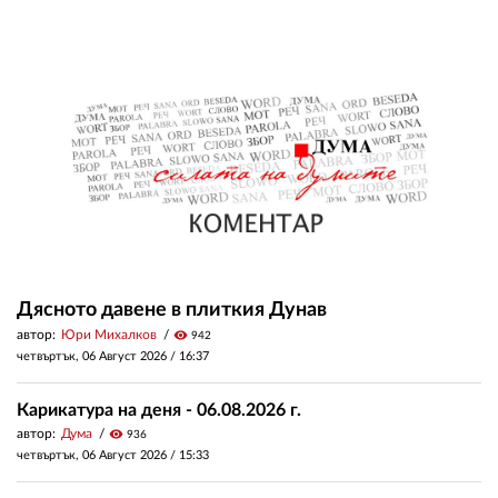
Дясното давене в плиткия Дунав
автор:
Юри Михалков
visibility
942
четвъртък, 06 Август 2026 /
16:37
Карикатура на деня - 06.08.2026 г.
автор:
Дума
visibility
936
четвъртък, 06 Август 2026 /
15:33