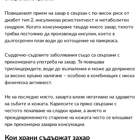
Повишеният прием на захар е свързан с по-висок риск от
диабет тип 2, инсулинова резистентност и метаболитен
синдром. Когато консумираме твърде много захар, тялото
трябва постоянно да произвежда инсулин, което в
дългосрочен план води до изтощение на панкреаса.
Сърдечно-съдовите заболявания също са свързани с
прекомерната употреба на захар. Тя повишава
триглицеридите, води до възпаления и може да допринесе
за високо кръвно налягане – особено в комбинация с ниска
физическа активност.
Не на последно място, захарта влияе негативно на здравето
на зъбите и кожата. Кариесите са пряко свързани с
честото похапване на сладки храни, а акнето и
преждевременното стареене на кожата често се влошават
при прекомерна захарна консумация.
Кои храни съдържат захар