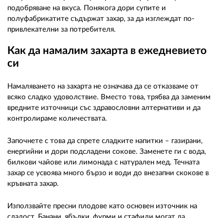
подобряване на вкуса. Понякога дори супите и
полуфабрикатите съдържат захар, за да изглеждат по-
привлекателни за потребителя.
Как да намалим захарта в ежедневието
си
Намаляването на захарта не означава да се отказваме от
всяко сладко удоволствие. Вместо това, трябва да заменим
вредните източници със здравословни алтернативи и да
контролираме количествата.
Започнете с това да спрете сладките напитки – газирани,
енергийни и дори подсладени сокове. Заменете ги с вода,
билкови чайове или лимонада с натурален мед. Течната
захар се усвоява много бързо и води до внезапни скокове в
кръвната захар.
Използвайте пресни плодове като основен източник на
сладост. Банани, ябълки, фурми и стафиди могат да