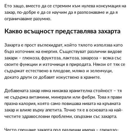
Ето защо, вместо да се стремим към нулева консумация на
захар, по-добре е да се научим да я разпознаваме и да я
ограничаваме разумно.
Какво всъщност представлява захарта
Захарта е прост въглехидрат, който тялото използва като
бърз източник на енергия. Съществуват различни видове
захари – глюкоза, фруктоза, лактоза, захароза – всяка със
своите функции и източници в природата. Някои от тях се
съдържат естествено в плодове, мляко и зеленчуци,
докато други се добавят изкуствено в храните.
Добавената захар няма никаква хранителна стойност – тя
не съдържа витамини, минерали или фибри. Това я прави
празна калория, която само повишава нивата на кръвната
захар и влияе върху апетита. Точно тя е в основата на най-
честите здравословни проблеми, свързани със захарта.
Често срещаме захарта под различни имена – глюкозо-