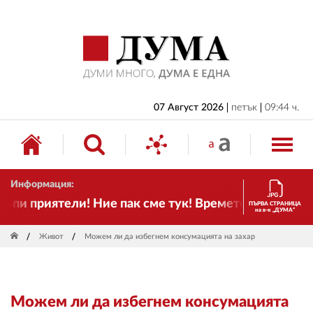
НАЧАЛО
БЪЛГАРИЯ
ИКОНОМИКА
ИЗБОРИ
07 Август 2026
петък
09:44 ч.
СВЯТ
ОБЩЕСТВО
Информация:
КУЛТУРА
и приятели! Ние пак сме тук! Времето се променя и
ПЪРВА СТРАНИЦА
на в-к „ДУМА“
ЖИВОТ
Живот
Можем ли да избегнем консумацията на захар
СПОРТ
ПРИЛОЖЕНИЯ
Можем ли да избегнем консумацията
ДРУГИ