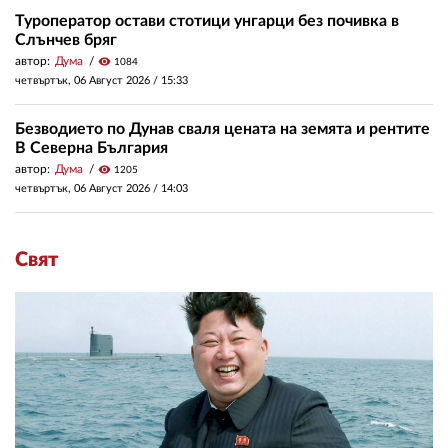
Туроператор остави стотици унгарци без почивка в
Слънчев бряг
автор:
Дума
visibility
1084
четвъртък, 06 Август 2026 /
15:33
Безводието по Дунав сваля цената на земята и рентите
В Северна България
автор:
Дума
visibility
1205
четвъртък, 06 Август 2026 /
14:03
Свят