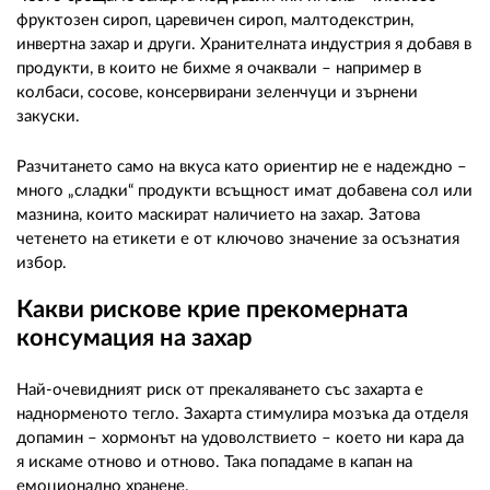
фруктозен сироп, царевичен сироп, малтодекстрин,
инвертна захар и други. Хранителната индустрия я добавя в
продукти, в които не бихме я очаквали – например в
колбаси, сосове, консервирани зеленчуци и зърнени
закуски.
Разчитането само на вкуса като ориентир не е надеждно –
много „сладки“ продукти всъщност имат добавена сол или
мазнина, които маскират наличието на захар. Затова
четенето на етикети е от ключово значение за осъзнатия
избор.
Какви рискове крие прекомерната
консумация на захар
Най-очевидният риск от прекаляването със захарта е
наднорменото тегло. Захарта стимулира мозъка да отделя
допамин – хормонът на удоволствието – което ни кара да
я искаме отново и отново. Така попадаме в капан на
емоционално хранене.