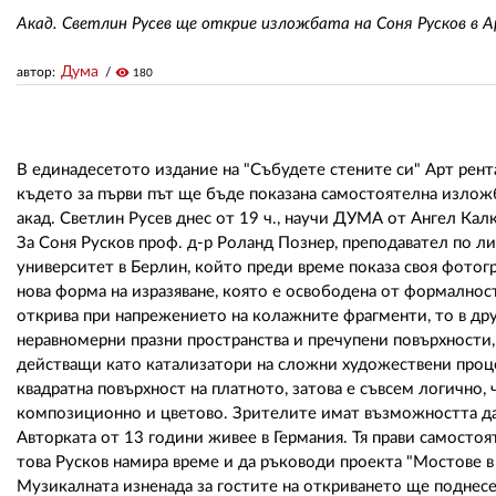
Акад. Светлин Русев ще открие изложбата на Соня Русков в 
Дума
автор:
visibility
180
В единадесетото издание на "Събудете стените си" Арт рента
където за първи път ще бъде показана самостоятелна изложб
акад. Светлин Русев днес от 19 ч., научи ДУМА от Ангел Кал
За Соня Русков проф. д-р Роланд Познер, преподавател по л
университет в Берлин, който преди време показа своя фотогр
нова форма на изразяване, която е освободена от формалност
открива при напрежението на колажните фрагменти, то в дру
неравномерни празни пространства и пречупени повърхности,
действащи като катализатори на сложни художествени проце
квадратна повърхност на платното, затова е съвсем логично,
композиционно и цветово. Зрителите имат възможността да 
Авторката от 13 години живее в Германия. Тя прави самостоя
това Русков намира време и да ръководи проекта "Мостове в 
Музикалната изненада за гостите на откриването ще поднесе 