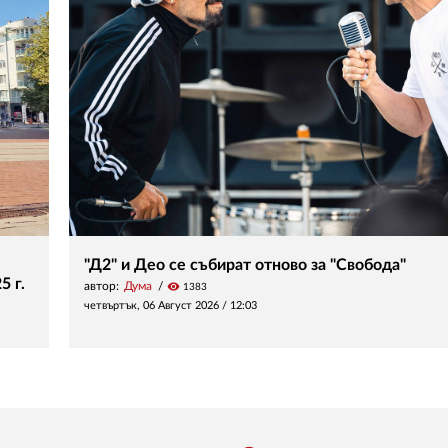
"Д2" и Део се събират отново за "Свобода"
5 г.
автор:
Дума
visibility
1383
четвъртък, 06 Август 2026 /
12:03