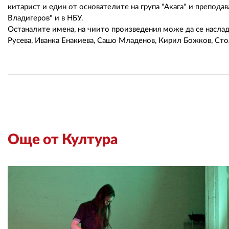
китарист и един от основателите на група "Акага" и препода
Владигеров" и в НБУ.
Останалите имена, на чиито произведения може да се наслад
Русева, Иванка Енакиева, Сашо Младенов, Кирил Божков, С
Още от Култура