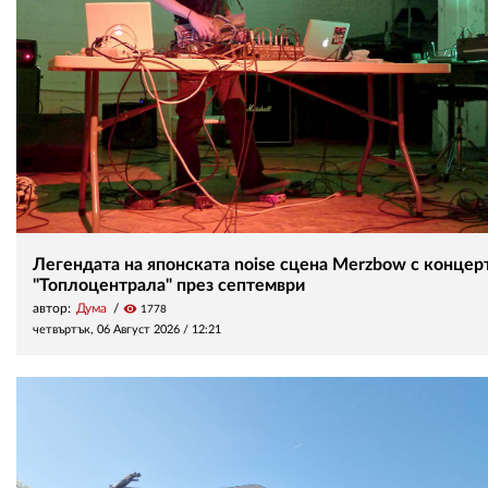
Легендата на японската noise сцена Merzbow с концерт
"Топлоцентрала" през септември
автор:
Дума
visibility
1778
четвъртък, 06 Август 2026 /
12:21