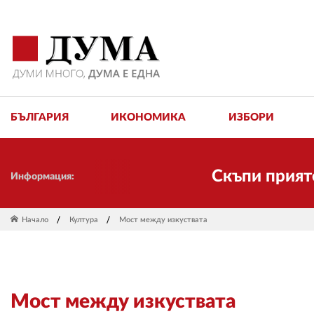
БЪЛГАРИЯ
ИКОНОМИКА
ИЗБОРИ
Скъпи приятели! 
Информация:
Начало
Култура
Мост между изкуствата
Мост между изкуствата