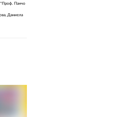
02 975 20 35
я "Проф. Панчо
ова, Даниела