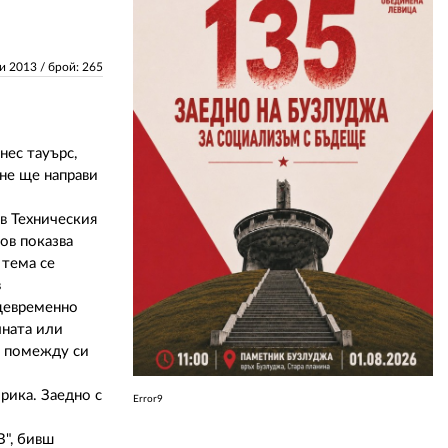
ЗА НАС
ри 2013
/ брой: 265
АВТОРИ
РЕДАКЦИЯ
нес тауърс,
КОНТАКТИ
яне ще направи
РЕКЛАМА
в Техническия
ов показва
АБОНАМЕНТ
 тема се
в
УСЛОВИЯ ЗА ПОЛЗВАНЕ
ъщевременно
лната или
ПОЛИТИКА ЗА БИСКВИТКИТЕ
ат помежду си
ПОЛИТИКАТА ЗА
ПОВЕРИТЕЛНОСТ
рика. Заедно с
Error9
В", бивш