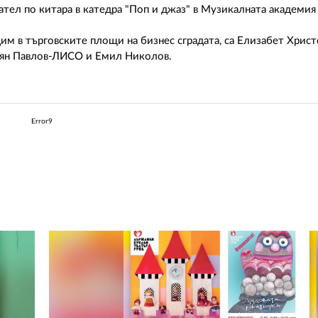
вател по китара в катедра "Поп и джаз" в Музикалната академи
им в търговските площи на бизнес сградата, са Елизабет Христ
тоян Павлов-ЛИСО и Емил Николов.
Error9