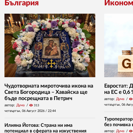
България
Иконом
Чудотворната мироточива икона на
Евростат: 
Света Богородица – Хавайска ще
на ЕС е 0,6
бъде посрещната в Петрич
автор:
Дума
visibility
четвъртък, 06 Авг
автор:
Дума
visibility
313
четвъртък, 06 Август 2026 /
22:44
Туроператор
без почивка 
Илияна Йотова: Страна ни има
потенциал в сферата на изкуствения
автор:
Дума
visibility