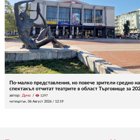
По-малко представления, но повече зрители средно на
спектакъл отчитат театрите в област Търговище за 202
автор:
Дума
visibility
1297
четвъртък, 06 Август 2026 /
12:19