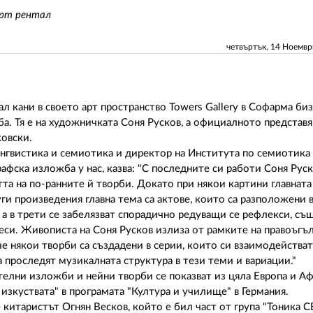
Арт рентал
четвъртък, 14 Ноемв
л кани в своето арт пространство Towers Gallery в Софарма биз
а. Тя е на художничката Соня Русков, а официалното представ
ковски.
ингвистика и семиотика и директор на Института по семиотика 
афска изложба у нас, казва: "С последните си работи Соня Руск
та на по-ранните й творби. Докато при някои картини главната
ги произведения главна тема са актове, които са разположени 
 а в трети се забелязват спорадично редуващи се рефлекси, с
си. Живописта на Соня Русков излиза от рамките на правоъгъ
 че някои творби са създадени в серии, които си взаимодейств
проследят музикалната структура в тези теми и вариации."
телни изложби и нейни творби се показват из цяла Европа и Аф
изкуствата" в програмата "Култура и училище" в Германия.
китаристът Огнян Весков, който е бил част от група "Тоника С