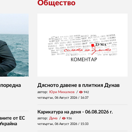
Общество
 поредна
Дясното давене в плиткия Дунав
автор:
Юри Михалков
visibility
942
четвъртък, 06 Август 2026 /
16:37
Карикатура на деня - 06.08.2026 г.
аните от ЕС
автор:
Дума
visibility
936
 Украйна
четвъртък, 06 Август 2026 /
15:33