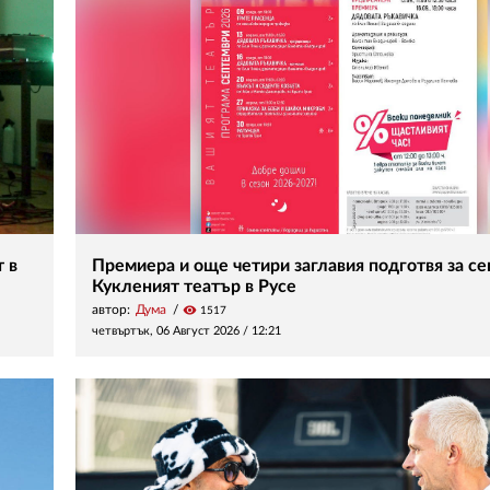
 в
Премиера и още четири заглавия подготвя за с
Кукленият театър в Русе
автор:
Дума
visibility
1517
четвъртък, 06 Август 2026 /
12:21