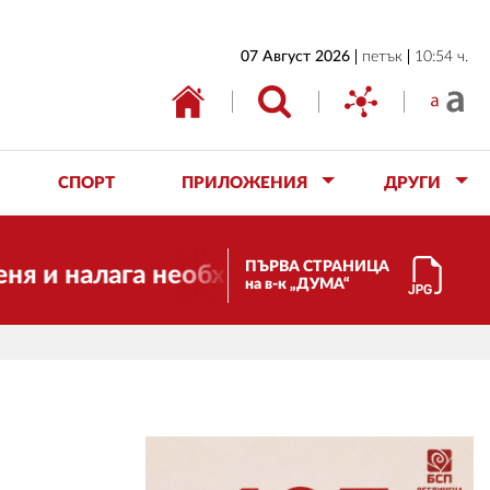
НАЧАЛО
07 Август 2026
петък
10:54 ч.
БЪЛГАРИЯ
ИКОНОМИКА
ИЗБОРИ
СПОРТ
ПРИЛОЖЕНИЯ
ДРУГИ
СВЯТ
ОБЩЕСТВО
ПЪРВА СТРАНИЦА
 налага необходимостта от трансформац
на в-к „ДУМА“
КУЛТУРА
ЖИВОТ
СПОРТ
ПРИЛОЖЕНИЯ
ДРУГИ