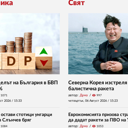
ика
Свят
Делът на България в БВП
Северна Корея изстреля
 %
балистична ракета
автор:
Дума
visibility
1071
997
уст 2026 /
15:33
четвъртък, 06 Август 2026 /
15:23
 остави стотици унгарци
Еврокомисията призова стр
в Слънчев бряг
да дадат ракети за ПВО на
автор:
Дума
visibility
1084
1053