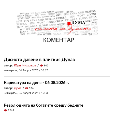
Дясното давене в плиткия Дунав
автор:
Юри Михалков
visibility
942
четвъртък, 06 Август 2026 /
16:37
Карикатура на деня - 06.08.2026 г.
автор:
Дума
visibility
936
четвъртък, 06 Август 2026 /
15:33
Революцията на богатите срещу бедните
visibility
1263