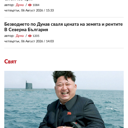
автор:
Дума
visibility
1084
четвъртък, 06 Август 2026 /
15:33
Безводието по Дунав сваля цената на земята и рентите
В Северна България
автор:
Дума
visibility
1205
четвъртък, 06 Август 2026 /
14:03
Свят