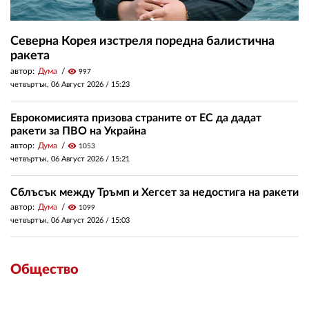
Северна Корея изстреля поредна балистична
ракета
автор:
Дума
visibility
997
четвъртък, 06 Август 2026 /
15:23
Еврокомисията призова страните от ЕС да дадат
ракети за ПВО на Украйна
автор:
Дума
visibility
1053
четвъртък, 06 Август 2026 /
15:21
Сблъсък между Тръмп и Хегсет за недостига на ракети
автор:
Дума
visibility
1099
четвъртък, 06 Август 2026 /
15:03
Общество