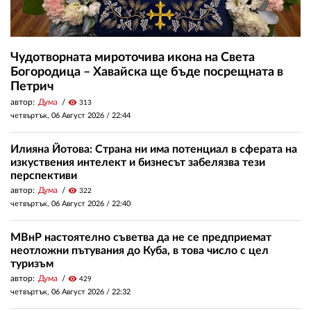
Чудотворната мироточива икона на Света
Богородица – Хавайска ще бъде посрещната в
Петрич
автор:
Дума
visibility
313
четвъртък, 06 Август 2026 /
22:44
Илияна Йотова: Страна ни има потенциал в сферата на
изкуствения интелект и бизнесът забелязва тези
перспективи
автор:
Дума
visibility
322
четвъртък, 06 Август 2026 /
22:40
МВнР настоятелно съветва да не се предприемат
неотложни пътувания до Куба, в това число с цел
туризъм
автор:
Дума
visibility
429
четвъртък, 06 Август 2026 /
22:32