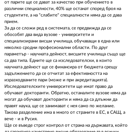
от парите ще се дават за качество при обучението в
различни специалности, 40% ще останат според броя на
студентите, а на "слабите" специалности няма да се дава
прием.
За да се сложи ред в системата, се предвижда да се
обособят два вида вузове - университети и
специализирани висши училища, обучаващи в една или
няколко сродни професионални области. По друг
параметър - научната дейност, висшите училища също ще
са два типа. Едните ще са изследователски, в които
научната дейност ще се финансира от бюджета срещу
задължението да се отчитат за ефективността на
изразходваните пари (може и при акредитацията).
Изследователските университети ще имат право да
обучават докторанти. Обратно, останалите вузове няма да
могат да обучават докторанти и няма да са длъжни да
правят наука, ще се занимават с нея само по желание.
Такова разделение има в много от страните в ЕС, в САЩ, а
вече - и в Русия.
Ще се въведе строг контрол от страна на държавата, който
да гарантира качествено висше образование във всички