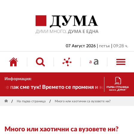
НАЧАЛО
БЪЛГАРИЯ
ИКОНОМИКА
ИЗБОРИ
07 Август 2026
петък
09:28 ч.
СВЯТ
ОБЩЕСТВО
Информация:
КУЛТУРА
е пак сме тук! Времето се променя и налага необход
ПЪРВА СТРАНИЦА
на в-к „ДУМА“
ЖИВОТ
На първа страница
Много или хаотични са вузовете ни?
СПОРТ
ПРИЛОЖЕНИЯ
Много или хаотични са вузовете ни?
ДРУГИ