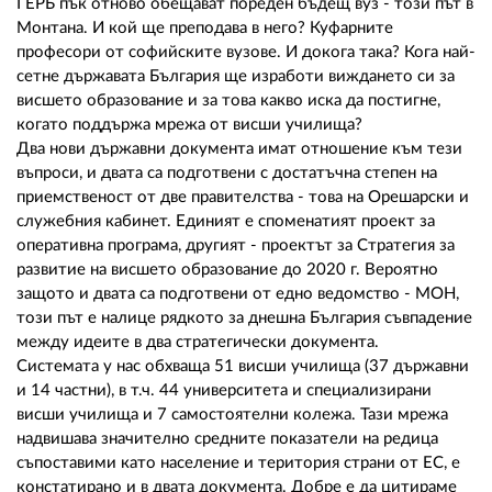
ГЕРБ пък отново обещават пореден бъдещ вуз - този път в
Монтана. И кой ще преподава в него? Куфарните
професори от софийските вузове. И докога така? Кога най-
сетне държавата България ще изработи виждането си за
висшето образование и за това какво иска да постигне,
когато поддържа мрежа от висши училища?
Два нови държавни документа имат отношение към тези
въпроси, и двата са подготвени с достатъчна степен на
приемственост от две правителства - това на Орешарски и
служебния кабинет. Единият е споменатият проект за
оперативна програма, другият - проектът за Стратегия за
развитие на висшето образование до 2020 г. Вероятно
защото и двата са подготвени от едно ведомство - МОН,
този път е налице рядкото за днешна България съвпадение
между идеите в два стратегически документа.
Системата у нас обхваща 51 висши училища (37 държавни
и 14 частни), в т.ч. 44 университета и специализирани
висши училища и 7 самостоятелни колежа. Тази мрежа
надвишава значително средните показатели на редица
съпоставими като население и територия страни от ЕС, е
констатирано и в двата документа. Добре е да цитираме