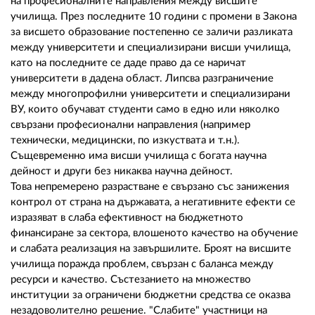
на професионалните направления между висшите
училища. През последните 10 години с промени в Закона
за висшето образование постепенно се заличи разликата
между университети и специализирани висши училища,
като на последните се даде право да се наричат
университети в дадена област. Липсва разграничение
между многопрофилни университети и специализирани
ВУ, които обучават студенти само в едно или няколко
свързани професионални направления (например
технически, медицински, по изкуствата и т.н.).
Същевременно има висши училища с богата научна
дейност и други без никаква научна дейност.
Това непремерено разрастване е свързано със занижения
контрол от страна на държавата, а негативните ефекти се
изразяват в слаба ефективност на бюджетното
финансиране за сектора, влошеното качество на обучение
и слабата реализация на завършилите. Броят на висшите
училища поражда проблем, свързан с баланса между
ресурси и качество. Състезанието на множество
институции за ограничени бюджетни средства се оказва
незадоволително решение. "Слабите" участници на