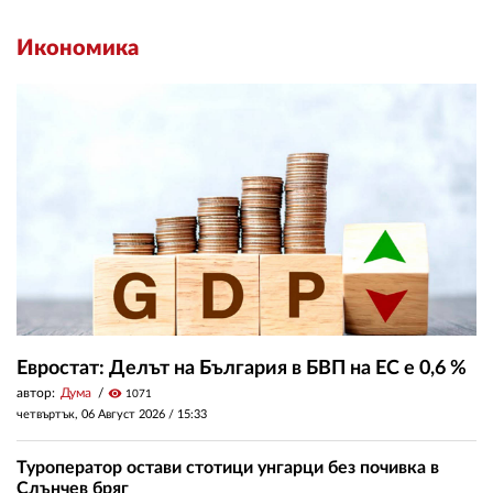
Икономика
Евростат: Делът на България в БВП на ЕС е 0,6 %
автор:
Дума
visibility
1071
четвъртък, 06 Август 2026 /
15:33
Туроператор остави стотици унгарци без почивка в
Слънчев бряг