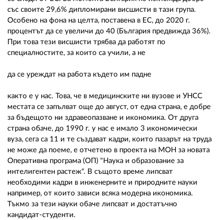
02 975 20 35
със своите 29,6% дипломирани висшисти в тази група.
Особено на фона на целта, поставена в ЕС, до 2020 г.
процентът да се увеличи до 40 (България предвижда 36%).
При това тези висшисти трябва да работят по
специалностите, за които са учили, а не
да се уреждат на работа където им падне
както е у нас. Това, че в медицинските ни вузове и УНСС
местата се запълват още до август, от една страна, е добре
за бъдещото ни здравеопазване и икономика. От друга
страна обаче, до 1990 г. у нас е имало 3 икономически
вуза, сега са 11 и те създават кадри, които пазарът на труда
не може да поеме, е отчетено в проекта на МОН за новата
Оперативна програма (ОП) "Наука и образование за
интелигентен растеж". В същото време липсват
необходими кадри в инженерните и природните науки
например, от които зависи всяка модерна икономика.
Тъкмо за тези науки обаче липсват и достатъчно
кандидат-студенти.