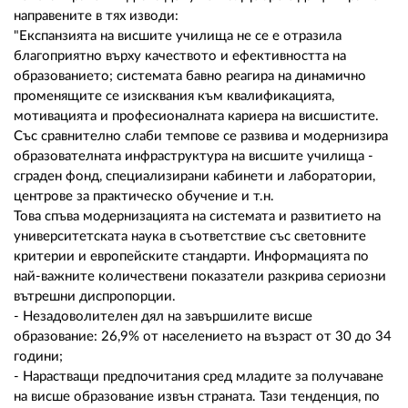
направените в тях изводи:
"Експанзията на висшите училища не се е отразила
благоприятно върху качеството и ефективността на
образованието; системата бавно реагира на динамично
променящите се изисквания към квалификацията,
мотивацията и професионалната кариера на висшистите.
Със сравнително слаби темпове се развива и модернизира
образователната инфраструктура на висшите училища -
сграден фонд, специализирани кабинети и лаборатории,
центрове за практическо обучение и т.н.
Това спъва модернизацията на системата и развитието на
университетската наука в съответствие със световните
критерии и европейските стандарти. Информацията по
най-важните количествени показатели разкрива сериозни
вътрешни диспропорции.
- Незадоволителен дял на завършилите висше
образование: 26,9% от населението на възраст от 30 до 34
години;
- Нарастващи предпочитания сред младите за получаване
на висше образование извън страната. Тази тенденция, по