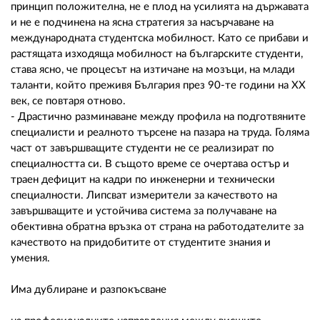
принцип положителна, не е плод на усилията на държавата
и не е подчинена на ясна стратегия за насърчаване на
международната студентска мобилност. Като се прибави и
растящата изходяща мобилност на българските студенти,
става ясно, че процесът на изтичане на мозъци, на млади
таланти, който преживя България през 90-те години на ХХ
век, се повтаря отново.
- Драстично разминаване между профила на подготвяните
специалисти и реалното търсене на пазара на труда. Голяма
част от завършващите студенти не се реализират по
специалността си. В същото време се очертава остър и
траен дефицит на кадри по инженерни и технически
специалности. Липсват измерители за качеството на
завършващите и устойчива система за получаване на
обективна обратна връзка от страна на работодателите за
качеството на придобитите от студентите знания и
умения.
Има дублиране и разпокъсване