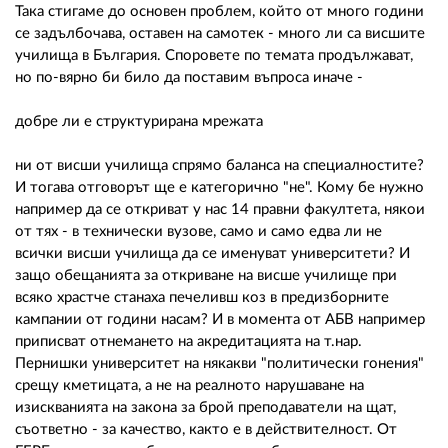
Така стигаме до основен проблем, който от много години
се задълбочава, оставен на самотек - много ли са висшите
училища в България. Споровете по темата продължават,
но по-вярно би било да поставим въпроса иначе -
добре ли е структурирана мрежата
ни от висши училища спрямо баланса на специалностите?
И тогава отговорът ще е категорично "не". Кому бе нужно
например да се откриват у нас 14 правни факултета, някои
от тях - в технически вузове, само и само едва ли не
всички висши училища да се именуват университети? И
защо обещанията за откриване на висше училище при
всяко храстче станаха печеливш коз в предизборните
кампании от години насам? И в момента от АБВ например
приписват отнемането на акредитацията на т.нар.
Пернишки университет на някакви "политически гонения"
срещу кметицата, а не на реалното нарушаване на
изискванията на закона за брой преподаватели на щат,
съответно - за качество, както е в действителност. От