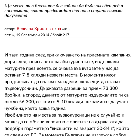
Ще може ли в близките две години да бъде въведен ред в
системата, както предвиждат два нови стратегически
документа
ЗА НАС
АВТОРИ
Велиана Христова
автор:
visibility
6313
петък, 19 Септември 2014
/ брой: 217
РЕДАКЦИЯ
КОНТАКТИ
И тази година след приключването на приемната кампания,
дори след записването на абитуриентите, издържали
РЕКЛАМА
матурите през есента, се очаква във вузовете у нас да
останат 7-8 хиляди незаети места. В момента някои
АБОНАМЕНТ
продължават да очакват младежи, желаещи да станат
първокурсници. Държавата разреши за прием 73 300
УСЛОВИЯ ЗА ПОЛЗВАНЕ
бройки, а според данните от матурите издържалите ги са
ПОЛИТИКА ЗА БИСКВИТКИТЕ
около 56 300, от които 9-10 хиляди ще заминат да учат в
чужбина, както всяка година.
ПОЛИТИКАТА ЗА
Изобилието на места за първокурсници не е случайно и
ПОВЕРИТЕЛНОСТ
може да се обясни вероятно с опитите на държавата да
подобри параметъра "висшисти на възраст 30-34 г.", който
се следи от ЕС. За момента България не изглежда добре