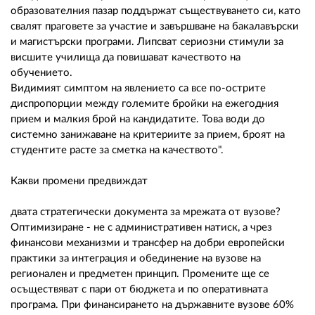
образователния пазар поддържат съществуването си, като
свалят праговете за участие и завършване на бакалавърски
и магистърски програми. Липсват сериозни стимули за
висшите училища да повишават качеството на
обучението.
Видимият симптом на явлението са все по-острите
диспропорции между големите бройки на ежегодния
прием и малкия брой на кандидатите. Това води до
системно занижаване на критериите за прием, броят на
студентите расте за сметка на качеството".
Какви промени предвиждат
двата стратегически документа за мрежата от вузове?
Оптимизиране - не с административен натиск, а чрез
финансови механизми и трансфер на добри европейски
практики за интеграция и обединение на вузове на
регионален и предметен принцип. Промените ще се
осъществяват с пари от бюджета и по оперативната
програма. При финансирането на държавните вузове 60%