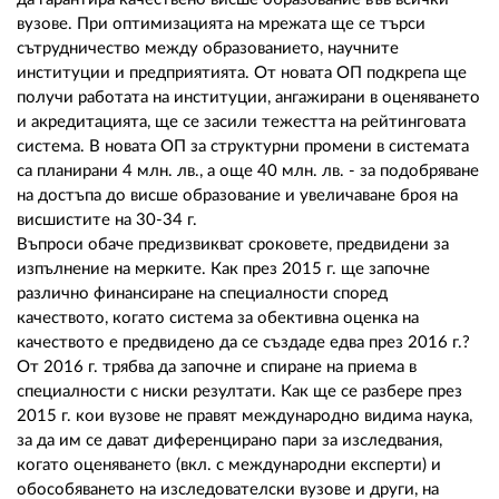
вузове. При оптимизацията на мрежата ще се търси
сътрудничество между образованието, научните
институции и предприятията. От новата ОП подкрепа ще
получи работата на институции, ангажирани в оценяването
и акредитацията, ще се засили тежестта на рейтинговата
система. В новата ОП за структурни промени в системата
са планирани 4 млн. лв., а още 40 млн. лв. - за подобряване
на достъпа до висше образование и увеличаване броя на
висшистите на 30-34 г.
Въпроси обаче предизвикват сроковете, предвидени за
изпълнение на мерките. Как през 2015 г. ще започне
различно финансиране на специалности според
качеството, когато система за обективна оценка на
качеството е предвидено да се създаде едва през 2016 г.?
От 2016 г. трябва да започне и спиране на приема в
специалности с ниски резултати. Как ще се разбере през
2015 г. кои вузове не правят международно видима наука,
за да им се дават диференцирано пари за изследвания,
когато оценяването (вкл. с международни експерти) и
обособяването на изследователски вузове и други, на