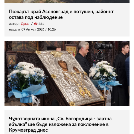
Пожарът край Асеновград е потушен, районът
остава под наблюдение
автор:
Дума
visibility
881
неделя, 09 Август 2026 /
10:26
Чудотворната икона „Св. Богородица - златна
ябълка” ще бъде изложена за поклонение в
Крумовград днес