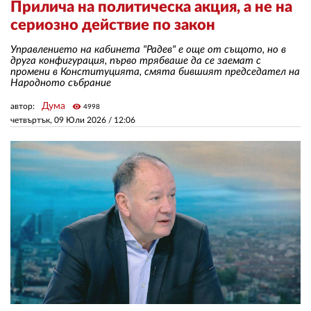
Прилича на политическа акция, а не на
сериозно действие по закон
ЗА НАС
Управлението на кабинета "Радев" е още от същото, но в
друга конфигурация, първо трябваше да се заемат с
АВТОРИ
промени в Конституцията, смята бившият председател на
Народното събрание
РЕДАКЦИЯ
Дума
автор:
visibility
4998
КОНТАКТИ
четвъртък, 09 Юли 2026 /
12:06
РЕКЛАМА
АБОНАМЕНТ
УСЛОВИЯ ЗА ПОЛЗВАНЕ
ПОЛИТИКА ЗА БИСКВИТКИТЕ
ПОЛИТИКАТА ЗА
ПОВЕРИТЕЛНОСТ