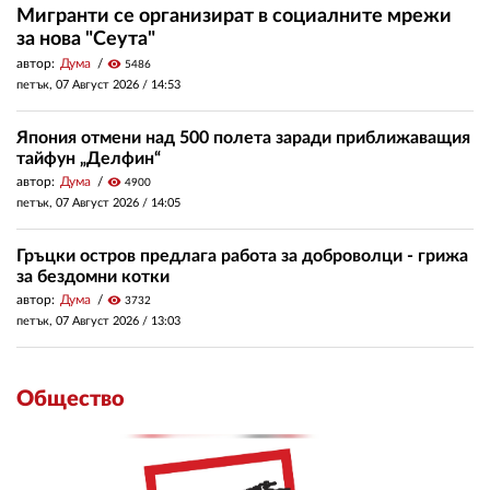
Мигранти се организират в социалните мрежи
за нова "Сеута"
автор:
Дума
visibility
5486
петък, 07 Август 2026 /
14:53
Япония отмени над 500 полета заради приближаващия
тайфун „Делфин“
автор:
Дума
visibility
4900
петък, 07 Август 2026 /
14:05
Гръцки остров предлага работа за доброволци - грижа
за бездомни котки
автор:
Дума
visibility
3732
петък, 07 Август 2026 /
13:03
Общество