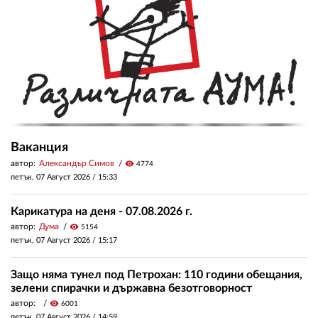
Ваканция
автор:
Александър Симов
visibility
4774
петък, 07 Август 2026 /
15:33
Карикатура на деня - 07.08.2026 г.
автор:
Дума
visibility
5154
петък, 07 Август 2026 /
15:17
Защо няма тунел под Петрохан: 110 години обещания,
зелени спирачки и държавна безотговорност
автор:
visibility
6001
петък, 07 Август 2026 /
14:59