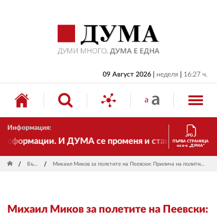
НАЧАЛО
БЪЛГАРИЯ
ИКОНОМИКА
ИЗБОРИ
09 Август 2026
неделя
16:27 ч.
СВЯТ
ОБЩЕСТВО
Информация:
КУЛТУРА
сформации. И ДУМА се променя и става електронно из
ПЪРВА СТРАНИЦА
на в-к „ДУМА“
ЖИВОТ
България
Михаил Миков за полетите на Пеевски: Прилича на политическа акция, а не на сериозно действие по закон
СПОРТ
ПРИЛОЖЕНИЯ
Михаил Миков за полетите на Пеевски:
ДРУГИ