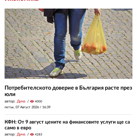
Потребителското доверие в България расте през
юли
автор:
Дума
visibility
4000
петък, 07 Август 2026 /
16:39
КФН: От 9 август цените на финансовите услуги ще са
само в евро
автор:
Дума
visibility
4283