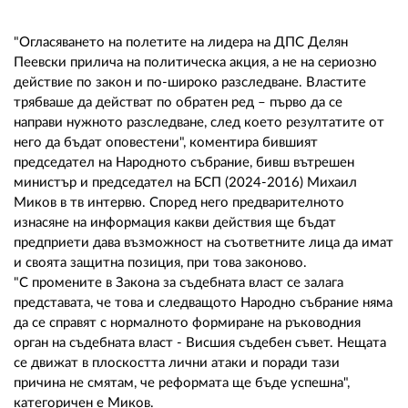
02 975 20 35
"Огласяването на полетите на лидера на ДПС Делян
Пеевски прилича на политическа акция, а не на сериозно
действие по закон и по-широко разследване. Властите
трябваше да действат по обратен ред – първо да се
направи нужното разследване, след което резултатите от
него да бъдат оповестени", коментира бившият
председател на Народното събрание, бивш вътрешен
министър и председател на БСП (2024-2016) Михаил
Миков в тв интервю. Според него предварителното
изнасяне на информация какви действия ще бъдат
предприети дава възможност на съответните лица да имат
и своята защитна позиция, при това законово.
"С промените в Закона за съдебната власт се залага
представата, че това и следващото Народно събрание няма
да се справят с нормалното формиране на ръководния
орган на съдебната власт - Висшия съдебен съвет. Нещата
се движат в плоскостта лични атаки и поради тази
причина не смятам, че реформата ще бъде успешна",
категоричен е Миков.