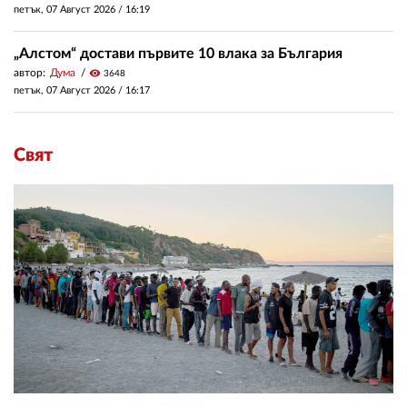
петък, 07 Август 2026 /
16:19
„Алстом“ достави първите 10 влака за България
автор:
Дума
visibility
3648
петък, 07 Август 2026 /
16:17
Свят