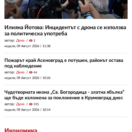
Илияна Йотова: Инцидентът с дрона се използва
за политическа употреба
автор:
Дума
visibility
2
неделя, 09 Август 2026 /
11:38
Пожарът край Асеновград е потушен, районът остава
под наблюдение
автор:
Дума
visibility
46
неделя, 09 Август 2026 /
10:26
Чудотворната икона „Св. Богородица - златна ябълка”
ще бъде изложена за поклонение в Крумовград днес
автор:
Дума
visibility
335
неделя, 09 Август 2026 /
10:14
Икономика