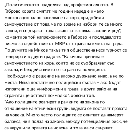
„Политическото надделява над професионалното. В
Габрово хората смятат, че години наред е имало
многонационално заселване на хора, придобили
самочувствие от това, че по време на избори те са много
важни, и се държат така сякаш за тях няма закони и ред",
коментира той напрежението в Габрово и последвалото
писмо за съдействие от МВР от страна на кмета на града.
По думите на Миков такъв тип обществена несигурност се
генерира и в други градове. "Ключова причина е
самочувствието на хора, които не се съобразяват със
закона, и бездействието от страна на полицията.
Необходимо е решение на високо държавно ниво, а не по
места. Няма достатъчно полицейски състав – ако бъдат
изпратени още униформени в града, в други райони на
страната ще останат по-малко", обясни той.
"Ако полицаите реагират в рамките на закона по
отношение на етнически групи, веднага се поставят правата
на човека. Много често полицаите се опитват да намерят
баланса, не в полза на закона, между потенциалния риск, че
са нарушили правата на човека, и това да си свършат