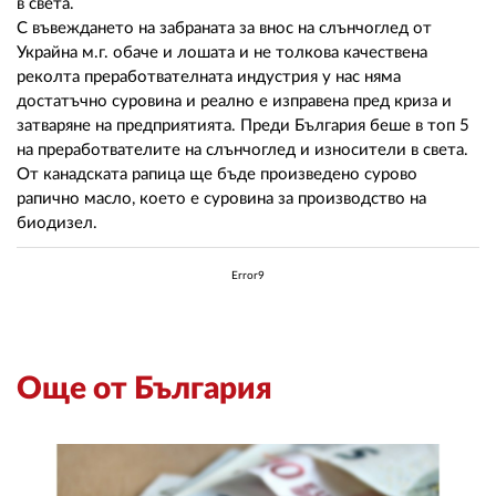
02 975 20 35
в света.
С въвеждането на забраната за внос на слънчоглед от
Украйна м.г. обаче и лошата и не толкова качествена
реколта преработвателната индустрия у нас няма
достатъчно суровина и реално е изправена пред криза и
затваряне на предприятията. Преди България беше в топ 5
на преработвателите на слънчоглед и износители в света.
От канадската рапица ще бъде произведено сурово
рапично масло, което е суровина за производство на
биодизел.
Error9
Още от България