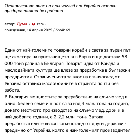
Ограниченият внос на слънчоглед от Украйна остави
предприятията без работа
ЗА НАС
Дума
автор:
visibility
12748
АВТОРИ
понеделник, 14 Април 2025
/ брой: 69
РЕДАКЦИЯ
Един от най-големите товарни кораби в света за първи път
КОНТАКТИ
ще акостира на пристанището във Варна и ще достави 58
000 тона рапица в България. Товарът идва от Канада и
РЕКЛАМА
маслодайната култура ще влезе за преработка в български
АБОНАМЕНТ
предприятия. Ограниченията за внос на слънчоглед от
Украйна оставиха маслобойните в страната почти без
УСЛОВИЯ ЗА ПОЛЗВАНЕ
работа.
В България мощностите за преработване на слънчоглед в
ПОЛИТИКА ЗА БИСКВИТКИТЕ
олио, белено семе и шрот са за над 4 млн. тона на година,
докато местното производство на слънчоглед, дори и в
ПОЛИТИКАТА ЗА
най-добрите години, е 2-2,2 млн. тона. Затова
ПОВЕРИТЕЛНОСТ
преработвателите внасят слънчоглед от други държави -
предимно от Украйна, която е най-големият производител