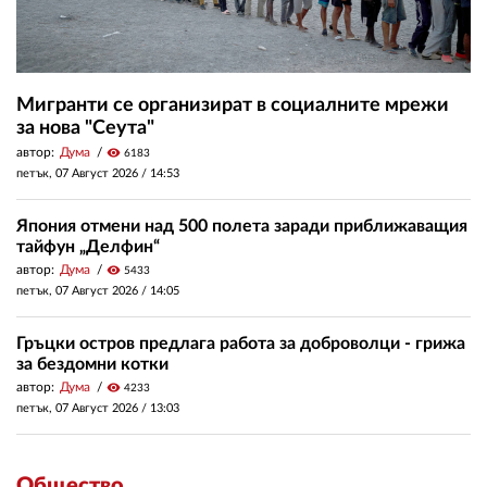
Мигранти се организират в социалните мрежи
за нова "Сеута"
автор:
Дума
visibility
6183
петък, 07 Август 2026 /
14:53
Япония отмени над 500 полета заради приближаващия
тайфун „Делфин“
автор:
Дума
visibility
5433
петък, 07 Август 2026 /
14:05
Гръцки остров предлага работа за доброволци - грижа
за бездомни котки
автор:
Дума
visibility
4233
петък, 07 Август 2026 /
13:03
Общество