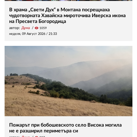
В храма „Свети Дух“ в Монтана посрещнаха
чудотворната Хавайска мироточива Иверска икона
на Пресвета Богородица
автор:
Дума
visibility
1059
неделя, 09 Август 2026 /
21:33
Пожарът при бобошевското село Висока могила
не е разширил периметъра си