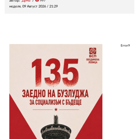
автор:
Дума
visibility
997
неделя, 09 Август 2026 /
21:29
Error9