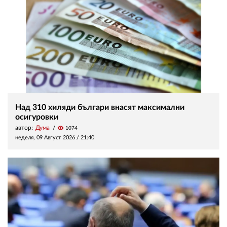
Над 310 хиляди българи внасят максимални
осигуровки
автор:
Дума
visibility
1074
неделя, 09 Август 2026 /
21:40