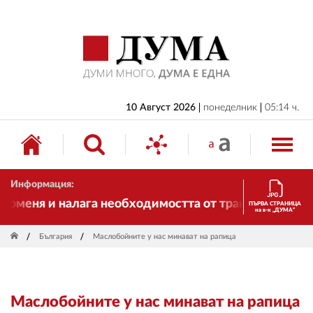
НАЧАЛО
БЪЛГАРИЯ
ИКОНОМИКА
ИЗБОРИ
10 Август 2026
понеделник
05:14 ч.
СВЯТ
ОБЩЕСТВО
Информация:
КУЛТУРА
оменя и налага необходимостта от трансформации. И
ПЪРВА СТРАНИЦА
на в-к „ДУМА“
ЖИВОТ
България
Маслобойните у нас минават на рапица
СПОРТ
ПРИЛОЖЕНИЯ
Маслобойните у нас минават на рапица
ДРУГИ