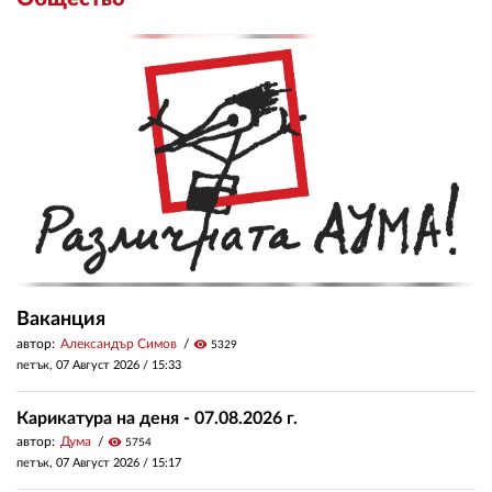
Ваканция
автор:
Александър Симов
visibility
5329
петък, 07 Август 2026 /
15:33
Карикатура на деня - 07.08.2026 г.
автор:
Дума
visibility
5754
петък, 07 Август 2026 /
15:17