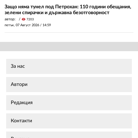
Защо няма тунел под Петрохан: 110 години обещания,
зелени спирачки и държавна безотговорност
автор:
visibility
7203
петък, 07 Август 2026 /
14:59
За нас
Автори
Редакция
Контакти