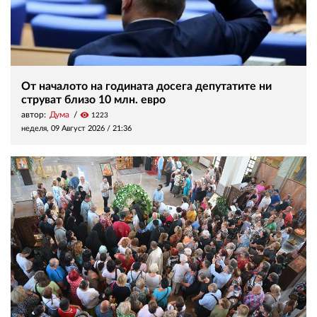
От началото на годината досега депутатите ни
струват близо 10 млн. евро
автор:
Дума
visibility
1223
неделя, 09 Август 2026 /
21:36