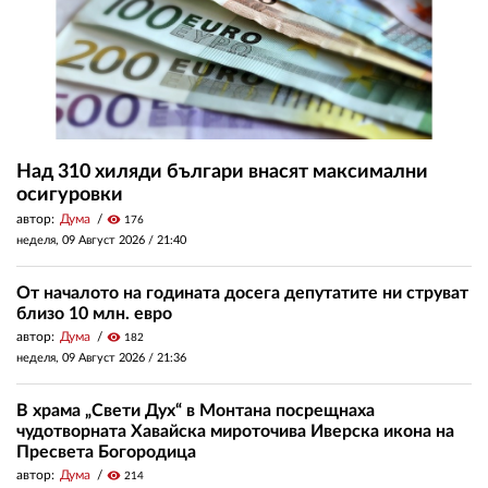
Над 310 хиляди българи внасят максимални
осигуровки
автор:
Дума
visibility
176
неделя, 09 Август 2026 /
21:40
От началото на годината досега депутатите ни струват
близо 10 млн. евро
автор:
Дума
visibility
182
неделя, 09 Август 2026 /
21:36
В храма „Свети Дух“ в Монтана посрещнаха
чудотворната Хавайска мироточива Иверска икона на
Пресвета Богородица
автор:
Дума
visibility
214