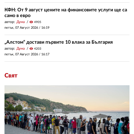
КФН: От 9 август цените на финансовите услуги ще са
само в евро
автор:
Дума
visibility
4905
петък, 07 Август 2026 /
16:19
„Алстом“ достави първите 10 влака за България
автор:
Дума
visibility
4203
петък, 07 Август 2026 /
16:17
Свят