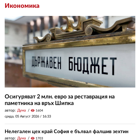
Икономика
Осигуряват 2 млн. евро за реставрация на
паметника на връх Шипка
автор:
Дума
visibility
1604
сряда, 05 Август 2026 /
16:33
Нелегален цех край София е бълвал фалшив зехтин
автор:
Дума
visibility
1703