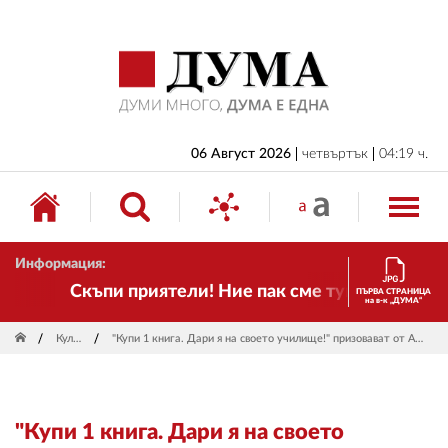
НАЧАЛО
БЪЛГАРИЯ
ИКОНОМИКА
ИЗБОРИ
06 Август 2026
четвъртък
04:19 ч.
СВЯТ
ОБЩЕСТВО
Информация:
КУЛТУРА
Скъпи приятели! Ние пак сме тук! Времето се
ПЪРВА СТРАНИЦА
на в-к „ДУМА“
ЖИВОТ
Култура
"Купи 1 книга. Дари я на своето училище!" призовават от Асоциация "Българска книга"
СПОРТ
ПРИЛОЖЕНИЯ
"Купи 1 книга. Дари я на своето
ДРУГИ