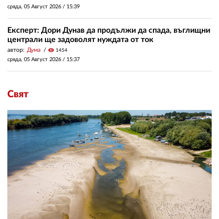
сряда, 05 Август 2026 /
15:39
Експерт: Дори Дунав да продължи да спада, въглищни
централи ще задоволят нуждата от ток
автор:
Дума
visibility
1454
сряда, 05 Август 2026 /
15:37
Свят