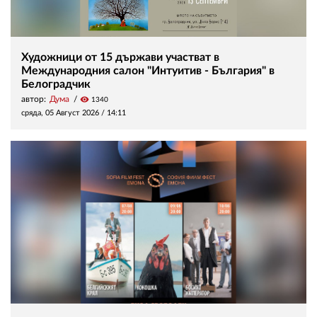
Художници от 15 държави участват в
Международния салон "Интуитив - България" в
Белоградчик
автор:
Дума
visibility
1340
сряда, 05 Август 2026 /
14:11