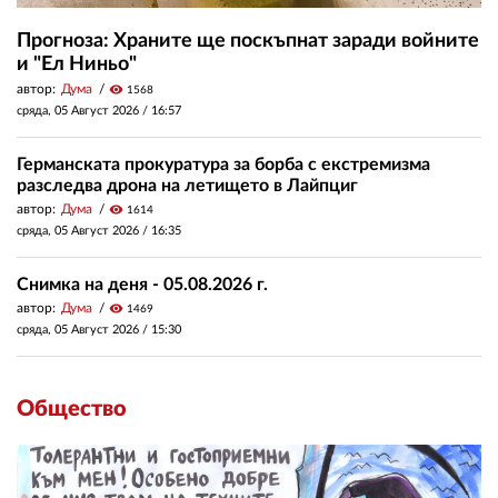
Прогноза: Храните ще поскъпнат заради войните
и "Ел Ниньо"
автор:
Дума
visibility
1568
сряда, 05 Август 2026 /
16:57
Германската прокуратура за борба с екстремизма
разследва дрона на летището в Лайпциг
автор:
Дума
visibility
1614
сряда, 05 Август 2026 /
16:35
Снимка на деня - 05.08.2026 г.
автор:
Дума
visibility
1469
сряда, 05 Август 2026 /
15:30
Общество