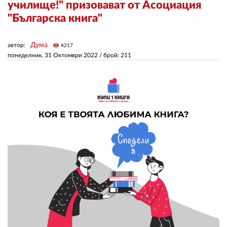
училище!" призовават от Асоциация
"Българска книга"
ЗА НАС
Дума
автор:
visibility
АВТОРИ
4217
понеделник, 31 Октомври 2022
/ брой: 211
РЕДАКЦИЯ
КОНТАКТИ
РЕКЛАМА
АБОНАМЕНТ
УСЛОВИЯ ЗА ПОЛЗВАНЕ
ПОЛИТИКА ЗА БИСКВИТКИТЕ
ПОЛИТИКАТА ЗА
ПОВЕРИТЕЛНОСТ