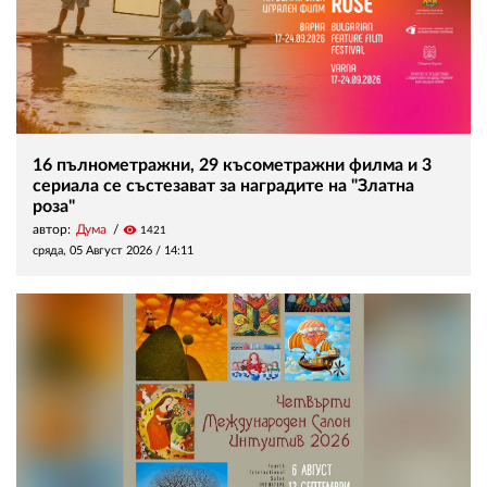
16 пълнометражни, 29 късометражни филма и 3
сериала се състезават за наградите на "Златна
роза"
автор:
Дума
visibility
1421
сряда, 05 Август 2026 /
14:11