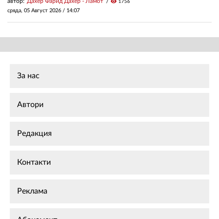
автор:
Дахер Фарид Дахер - Ламот
visibility
1756
сряда, 05 Август 2026 /
14:07
За нас
Автори
Редакция
Контакти
Реклама