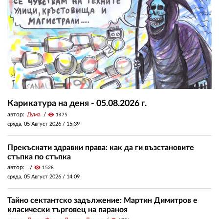
Карикатура на деня - 05.08.2026 г.
автор:
Дума
visibility
1475
сряда, 05 Август 2026 /
15:39
Прекъснати здравни права: как да ги възстановите
стъпка по стъпка
автор:
visibility
1528
сряда, 05 Август 2026 /
14:09
Тайно сектантско задължение: Мартин Димитров е
класически търговец на параноя