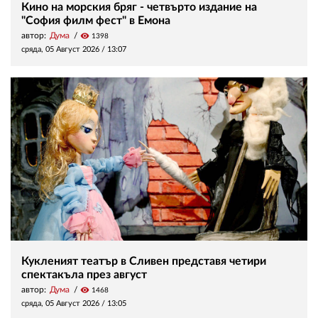
Кино на морския бряг - четвърто издание на
"София филм фест" в Емона
автор:
Дума
visibility
1398
сряда, 05 Август 2026 /
13:07
Кукленият театър в Сливен представя четири
спектакъла през август
автор:
Дума
visibility
1468
сряда, 05 Август 2026 /
13:05