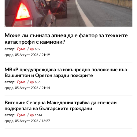
Може ли сънната апнея да е фактор за тежките
катастрофи с камиони?
автор:
Дума
visibility
659
сряда, 05 Август 2026 /
21:19
МВнР предупреждава за извънредно положение във
Вашингтон и Орегон заради пожарите
автор:
Дума
visibility
656
сряда, 05 Август 2026 /
21:14
Вигенин: Северна Македония трябва да спечели
подкрепата на българските граждани
автор:
Дума
visibility
1614
сряда, 05 Август 2026 /
16:27