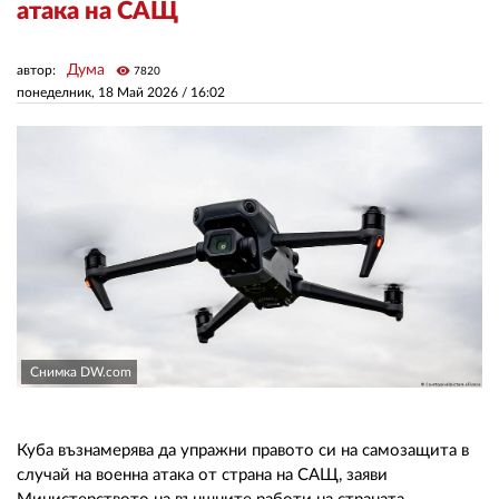
атака на САЩ
ЗА НАС
Дума
автор:
visibility
7820
понеделник, 18 Май 2026 /
16:02
АВТОРИ
РЕДАКЦИЯ
КОНТАКТИ
РЕКЛАМА
АБОНАМЕНТ
УСЛОВИЯ ЗА ПОЛЗВАНЕ
ПОЛИТИКА ЗА БИСКВИТКИТЕ
Снимка DW.com
ПОЛИТИКАТА ЗА
ПОВЕРИТЕЛНОСТ
Куба възнамерява да упражни правото си на самозащита в
случай на военна атака от страна на САЩ, заяви