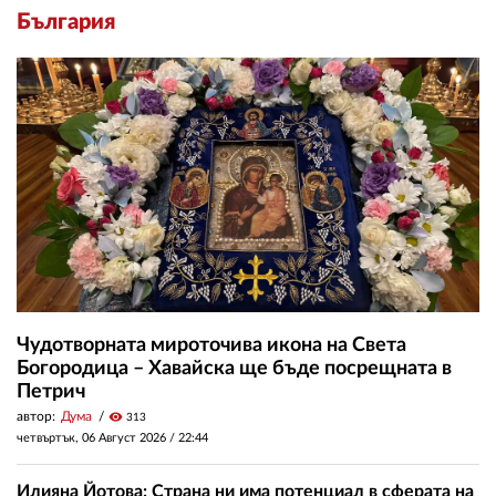
България
Чудотворната мироточива икона на Света
Богородица – Хавайска ще бъде посрещната в
Петрич
автор:
Дума
visibility
313
четвъртък, 06 Август 2026 /
22:44
Илияна Йотова: Страна ни има потенциал в сферата на