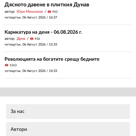
Дясното давене в плиткия Дунав
автор:
Юри Михалков
visibility
942
четвъртък, 06 Август 2026 /
16:37
Карикатура на деня - 06.08.2026 г.
автор:
Дума
visibility
936
четвъртък, 06 Август 2026 /
15:33
Революцията на богатите срещу бедните
visibility
1263
четвъртък, 06 Август 2026 /
14:33
За нас
Автори