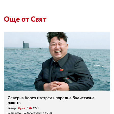
Още от Свят
Северна Корея изстреля поредна балистична
ракета
автор:
Дума
visibility
1741
четвъртък, 06 Август 2026 /
15:23