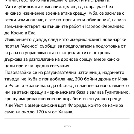
02 975 20 35
Министерството на външните работи на страната.
"Антикубинската кампания, целяща да оправдае без
никакво извинение военна атака срещу Куба, се засилва с
всеки изминал час, с все по-пресилени обвинения", написа
зам.-министърът на външните работи Карлос Фернандес
де Косио в Екс.
Изявлението дойде, след като американският новинарски
портал "Аксиос" съобщи за предполагаема подготовка от
страна на управляваната от социалистите островна
държава за разполагане на дронове срещу американски
цели при извънредна ситуация.
Позовавайки се на разузнавателни източници, изданието
твърди, че Куба е придобила над 300 бойни дрона от Иран
и Русия и е започнала да обсъжда планове за използването
им за атаки срещу американската база в залива Гуантанамо,
срещу американски военни кораби и евентуално срещу
Кий Уест в американския щат Флорида, който се намира
само на около 170 км от Хавана.
Error9