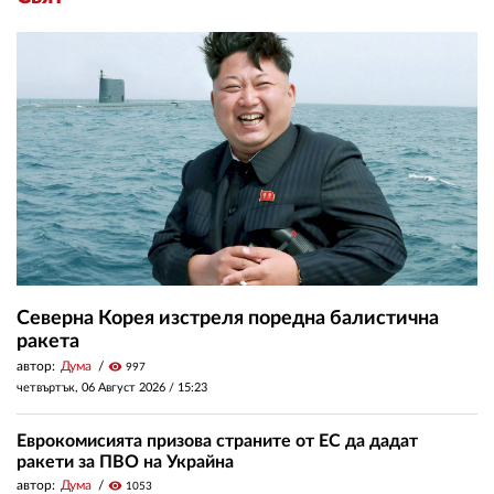
Северна Корея изстреля поредна балистична
ракета
автор:
Дума
visibility
997
четвъртък, 06 Август 2026 /
15:23
Еврокомисията призова страните от ЕС да дадат
ракети за ПВО на Украйна
автор:
Дума
visibility
1053