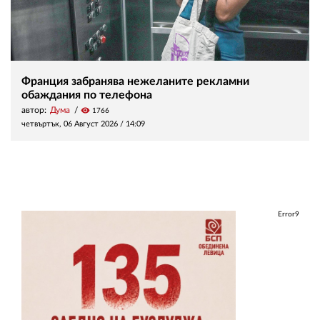
Франция забранява нежеланите рекламни
обаждания по телефона
автор:
Дума
visibility
1766
четвъртък, 06 Август 2026 /
14:09
Error9