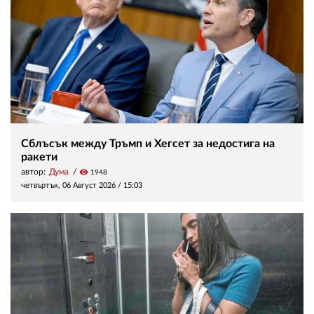
Сблъсък между Тръмп и Хегсет за недостига на
ракети
автор:
Дума
visibility
1948
четвъртък, 06 Август 2026 /
15:03