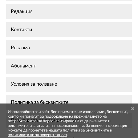
Редакция
Контакти
Реклама
Абонамент
Условия за ползване
Политика за бисквитките
Използвайки този сайт Вие приемате, че използваме „бисквитки",
които ни помагат за подобряване на преживяването на
Политиката за поверителност
потребителите, за персонализиране на съдържанието и
рекламите, и за анализ на посещаемостта. За повече информация
можете да прочетете нашата
политика за бисквитките
и
политиката ни за поверителност
.