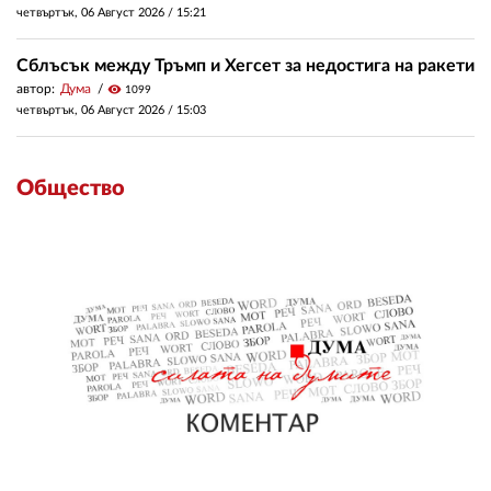
четвъртък, 06 Август 2026 /
15:21
Сблъсък между Тръмп и Хегсет за недостига на ракети
автор:
Дума
visibility
1099
четвъртък, 06 Август 2026 /
15:03
Общество