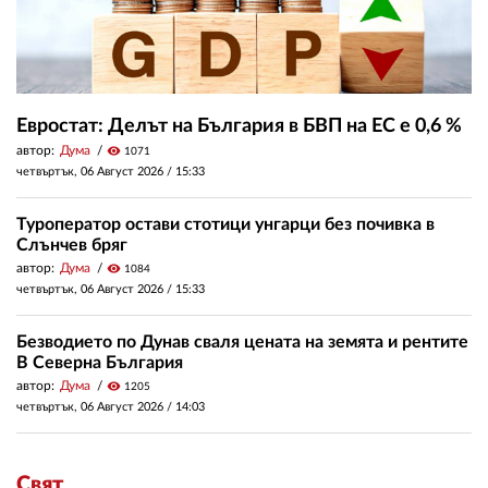
Евростат: Делът на България в БВП на ЕС е 0,6 %
автор:
Дума
visibility
1071
четвъртък, 06 Август 2026 /
15:33
Туроператор остави стотици унгарци без почивка в
Слънчев бряг
автор:
Дума
visibility
1084
четвъртък, 06 Август 2026 /
15:33
Безводието по Дунав сваля цената на земята и рентите
В Северна България
автор:
Дума
visibility
1205
четвъртък, 06 Август 2026 /
14:03
Свят