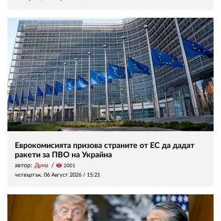
Еврокомисията призова страните от ЕС да дадат
ракети за ПВО на Украйна
автор:
Дума
visibility
2001
четвъртък, 06 Август 2026 /
15:21