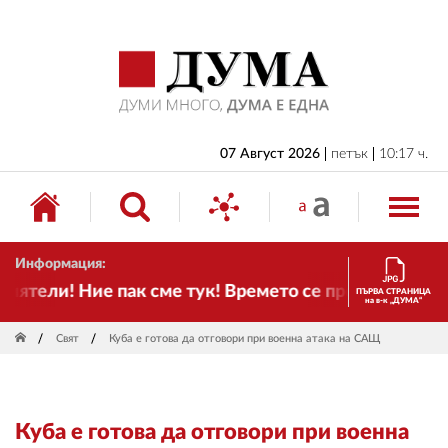
НАЧАЛО
БЪЛГАРИЯ
ИКОНОМИКА
ИЗБОРИ
07 Август 2026
петък
10:17 ч.
СВЯТ
ОБЩЕСТВО
Информация:
КУЛТУРА
ятели! Ние пак сме тук! Времето се променя и нала
ПЪРВА СТРАНИЦА
на в-к „ДУМА“
ЖИВОТ
Свят
Куба е готова да отговори при военна атака на САЩ
СПОРТ
ПРИЛОЖЕНИЯ
Куба е готова да отговори при военна
ДРУГИ