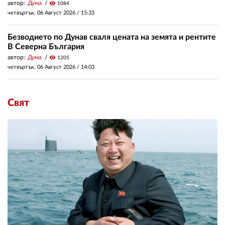
автор:
Дума
visibility
1084
четвъртък, 06 Август 2026 /
15:33
Безводието по Дунав сваля цената на земята и рентите
В Северна България
автор:
Дума
visibility
1205
четвъртък, 06 Август 2026 /
14:03
Свят