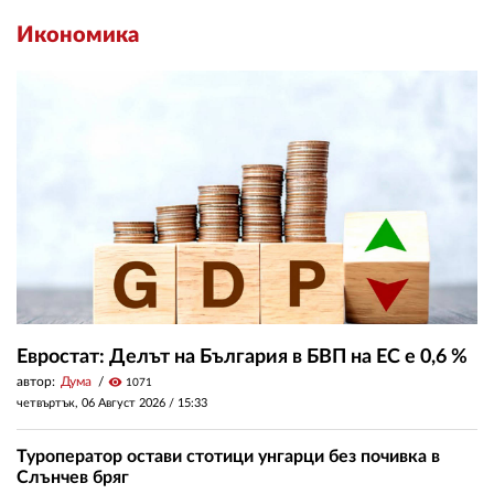
Икономика
Евростат: Делът на България в БВП на ЕС е 0,6 %
автор:
Дума
visibility
1071
четвъртък, 06 Август 2026 /
15:33
Туроператор остави стотици унгарци без почивка в
Слънчев бряг