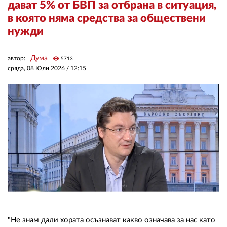
дават 5% от БВП за отбрана в ситуация,
в която няма средства за обществени
ЗА НАС
нужди
АВТОРИ
Дума
автор:
visibility
5713
РЕДАКЦИЯ
сряда, 08 Юли 2026 /
12:15
КОНТАКТИ
РЕКЛАМА
АБОНАМЕНТ
УСЛОВИЯ ЗА ПОЛЗВАНЕ
ПОЛИТИКА ЗА БИСКВИТКИТЕ
ПОЛИТИКАТА ЗА
ПОВЕРИТЕЛНОСТ
"Не знам дали хората осъзнават какво означава за нас като