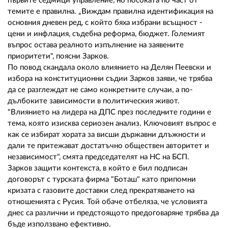
първите седмици управление, но посоката по част от
темите е правилна. „Виждам правилна идентификация на
основния дневен ред, с който бяха избрани всъщност -
цени и инфлация, съдебна реформа, бюджет. Големият
въпрос остава реалното изпълнение на заявените
приоритети", поясни Зарков.
По повод скандала около влиянието на Делян Пеевски и
избора на конституционни съдии Зарков заяви, че трябва
да се разглеждат не само конкретните случаи, а по-
дълбоките зависимости в политическия живот.
"Влиянието на лидера на ДПС през последните години е
тема, която изисква сериозен анализ. Ключовият въпрос е
как се избират хората за висши държавни длъжности и
дали те притежават достатъчно обществен авторитет и
независимост", смята председателят на НС на БСП.
Зарков защити контекста, в който е бил подписан
договорът с турската фирма "Боташ" като припомни
кризата с газовите доставки след прекратяването на
отношенията с Русия. Той обаче отбеляза, че условията
днес са различни и предстоящото предоговаряне трябва да
бъде използвано ефективно.