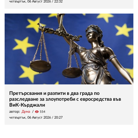
четвъртък, 06 Август 2026 /
22:32
Претърсвания и разпити в два града по
разследване за злоупотреби с евросредства във
ВиК-Кърджали
автор:
Дума
visibility
554
четвъртък, 06 Август 2026 /
20:27