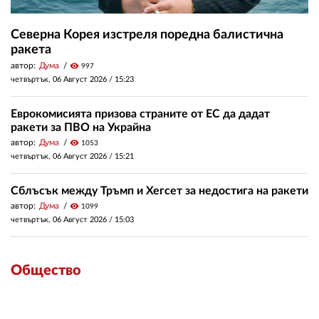
Северна Корея изстреля поредна балистична
ракета
автор:
Дума
visibility
997
четвъртък, 06 Август 2026 /
15:23
Еврокомисията призова страните от ЕС да дадат
ракети за ПВО на Украйна
автор:
Дума
visibility
1053
четвъртък, 06 Август 2026 /
15:21
Сблъсък между Тръмп и Хегсет за недостига на ракети
автор:
Дума
visibility
1099
четвъртък, 06 Август 2026 /
15:03
Общество