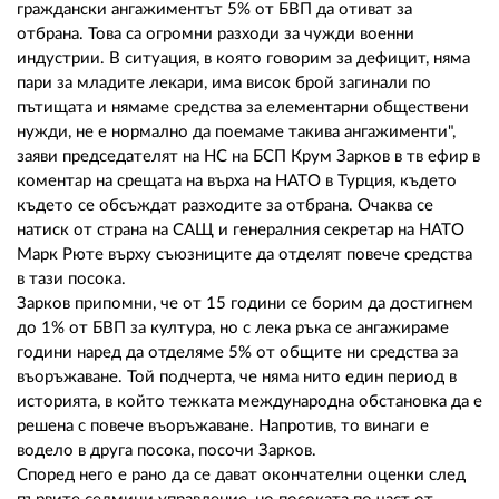
02 975 20 35
граждански ангажиментът 5% от БВП да отиват за
отбрана. Това са огромни разходи за чужди военни
индустрии. В ситуация, в която говорим за дефицит, няма
пари за младите лекари, има висок брой загинали по
пътищата и нямаме средства за елементарни обществени
нужди, не е нормално да поемаме такива ангажименти",
заяви председателят на НС на БСП Крум Зарков в тв ефир в
коментар на срещата на върха на НАТО в Турция, където
където се обсъждат разходите за отбрана. Очаква се
натиск от страна на САЩ и генералния секретар на НАТО
Марк Рюте върху съюзниците да отделят повече средства
в тази посока.
Зарков припомни, че от 15 години се борим да достигнем
до 1% от БВП за култура, но с лека ръка се ангажираме
години наред да отделяме 5% от общите ни средства за
въоръжаване. Той подчерта, че няма нито един период в
историята, в който тежката международна обстановка да е
решена с повече въоръжаване. Напротив, то винаги е
водело в друга посока, посочи Зарков.
Според него е рано да се дават окончателни оценки след