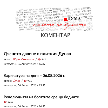
Дясното давене в плиткия Дунав
автор:
Юри Михалков
visibility
942
четвъртък, 06 Август 2026 /
16:37
Карикатура на деня - 06.08.2026 г.
автор:
Дума
visibility
936
четвъртък, 06 Август 2026 /
15:33
Революцията на богатите срещу бедните
visibility
1263
четвъртък, 06 Август 2026 /
14:33