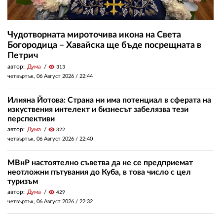
Чудотворната мироточива икона на Света
Богородица – Хавайска ще бъде посрещната в
Петрич
автор:
Дума
visibility
313
четвъртък, 06 Август 2026 /
22:44
Илияна Йотова: Страна ни има потенциал в сферата на
изкуствения интелект и бизнесът забелязва тези
перспективи
автор:
Дума
visibility
322
четвъртък, 06 Август 2026 /
22:40
МВнР настоятелно съветва да не се предприемат
неотложни пътувания до Куба, в това число с цел
туризъм
автор:
Дума
visibility
429
четвъртък, 06 Август 2026 /
22:32