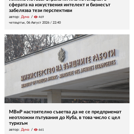
сферата на изкуствения интелект и бизнесът
забелязва тези перспективи
автор:
Дума
visibility
469
четвъртък, 06 Август 2026 /
22:40
МВнР настоятелно съветва да не се предприемат
неотложни пътувания до Куба, в това число с цел
туризъм
автор:
Дума
visibility
661