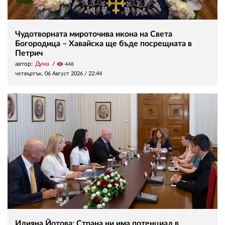
Чудотворната мироточива икона на Света
Богородица – Хавайска ще бъде посрещната в
Петрич
автор:
Дума
visibility
448
четвъртък, 06 Август 2026 /
22:44
Илияна Йотова: Страна ни има потенциал в