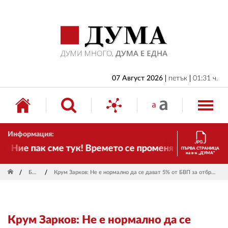
НАЧАЛО
БЪЛГАРИЯ
ИКОНОМИКА
ИЗБОРИ
07 Август 2026
петък
01:31 ч.
СВЯТ
ОБЩЕСТВО
Информация:
КУЛТУРА
Ние пак сме тук! Времето се променя и налага необ
ПЪРВА СТРАНИЦА
на в-к „ДУМА“
ЖИВОТ
България
Крум Зарков: Не е нормално да се дават 5% от БВП за отбрана в ситуация, в която няма средства за обществени нужди
СПОРТ
ПРИЛОЖЕНИЯ
Крум Зарков: Не е нормално да се
ДРУГИ