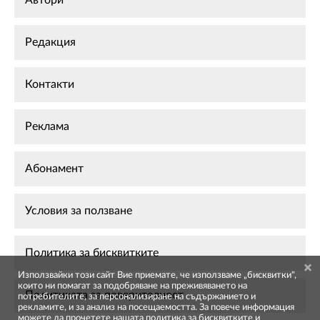
Редакция
Контакти
Реклама
Абонамент
Условия за ползване
Политика за бисквитките
Използвайки този сайт Вие приемате, че използваме „бисквитки",
които ни помагат за подобряване на преживяването на
Политиката за поверителност
потребителите, за персонализиране на съдържанието и
рекламите, и за анализ на посещаемостта. За повече информация
можете да прочетете нашата
политика за бисквитките
и