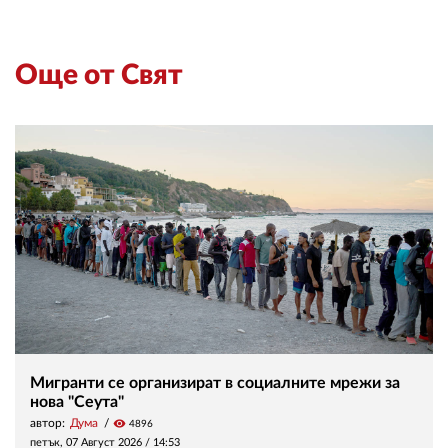
Още от Свят
Мигранти се организират в социалните мрежи за
нова "Сеута"
автор:
Дума
visibility
4896
петък, 07 Август 2026 /
14:53