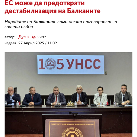
ЕС може да предотврати
дестабилизация на Балканите
ЗА НАС
Народите на Балканите сами носят отговорност за
своята съдба
АВТОРИ
Дума
автор:
visibility
35637
РЕДАКЦИЯ
неделя, 27 Април 2025 /
11:09
КОНТАКТИ
РЕКЛАМА
АБОНАМЕНТ
УСЛОВИЯ ЗА ПОЛЗВАНЕ
ПОЛИТИКА ЗА БИСКВИТКИТЕ
ПОЛИТИКАТА ЗА
ПОВЕРИТЕЛНОСТ