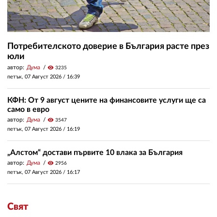
Потребителското доверие в България расте през
юли
автор:
Дума
visibility
3235
петък, 07 Август 2026 /
16:39
КФН: От 9 август цените на финансовите услуги ще са
само в евро
автор:
Дума
visibility
3547
петък, 07 Август 2026 /
16:19
„Алстом“ достави първите 10 влака за България
автор:
Дума
visibility
2956
петък, 07 Август 2026 /
16:17
Свят