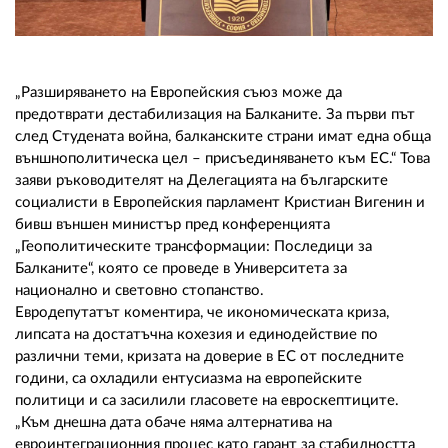
02 975 20 35
„Разширяването на Европейския съюз може да
предотврати дестабилизация на Балканите. За първи път
след Студената война, балканските страни имат една обща
външнополитическа цел – присъединяването към ЕС.“ Това
заяви ръководителят на Делегацията на българските
социалисти в Европейския парламент Кристиан Вигенин и
бивш външен министър пред конференцията
„Геополитическите трансформации: Последици за
Балканите“, която се проведе в Университета за
национално и световно стопанство.
Евродепутатът коментира, че икономическата криза,
липсата на достатъчна кохезия и единодействие по
различни теми, кризата на доверие в ЕС от последните
години, са охладили ентусиазма на европейските
политици и са засилили гласовете на евроскептиците.
„Към днешна дата обаче няма алтернатива на
евроинтеграционния процес като гарант за стабилността