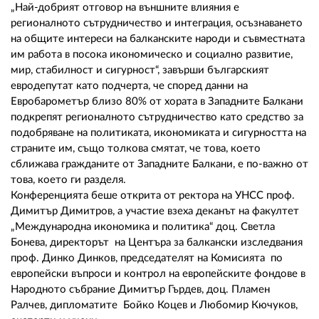
„Най-добрият отговор на външните влияния е
регионалното сътрудничество и интеграция, осъзнаването
на общите интереси на балканските народи и съвместната
им работа в посока икономическо и социално развитие,
мир, стабилност и сигурност“, завърши българският
евродепутат като подчерта, че според данни на
Евробарометър близо 80% от хората в Западните Балкани
подкрепят регионалното сътрудничество като средство за
подобряване на политиката, икономиката и сигурността на
страните им, също толкова смятат, че това, което
сближава гражданите от Западните Балкани, е по-важно от
това, което ги разделя.
Конференцията беше открита от ректора на УНСС проф.
Димитър Димитров, а участие взеха деканът на факултет
„Международна икономика и политика“ доц. Светла
Бонева, директорът на Центъра за балкански изследвания
проф. Динко Динков, председателят на Комисията по
европейски въпроси и контрол на европейските фондове в
Народното събрание Димитър Гърдев, доц. Пламен
Ралчев, дипломатите Бойко Коцев и Любомир Кючуков,