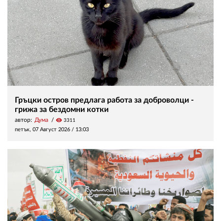
Гръцки остров предлага работа за доброволци -
грижа за бездомни котки
автор:
Дума
visibility
3311
петък, 07 Август 2026 /
13:03