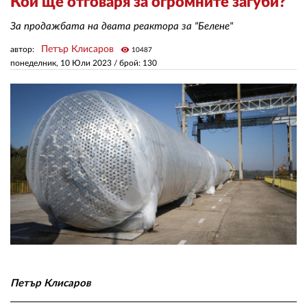
Кой ще отговаря за огромните загуби?
За продажбата на двата реактора за "Белене"
ЗА НАС
Петър Клисаров
автор:
visibility
10487
АВТОРИ
понеделник, 10 Юли 2023
/ брой: 130
РЕДАКЦИЯ
КОНТАКТИ
РЕКЛАМА
АБОНАМЕНТ
УСЛОВИЯ ЗА ПОЛЗВАНЕ
ПОЛИТИКА ЗА БИСКВИТКИТЕ
ПОЛИТИКАТА ЗА
ПОВЕРИТЕЛНОСТ
Петър Клисаров