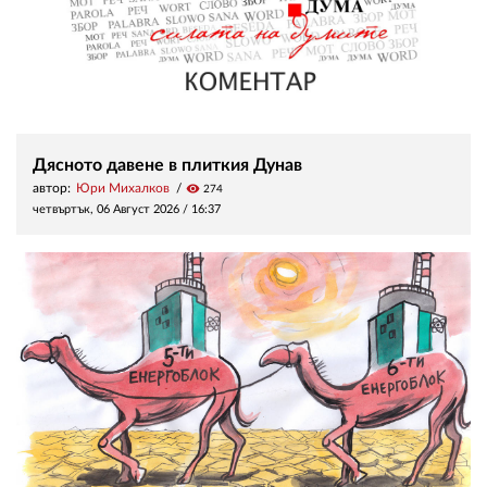
Дясното давене в плиткия Дунав
автор:
Юри Михалков
visibility
274
четвъртък, 06 Август 2026 /
16:37