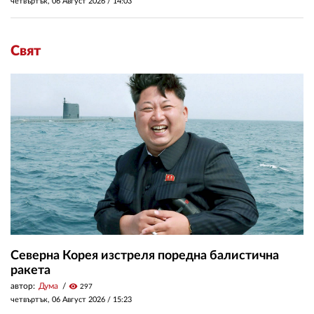
четвъртък, 06 Август 2026 /
14:03
Свят
Северна Корея изстреля поредна балистична
ракета
автор:
Дума
visibility
297
четвъртък, 06 Август 2026 /
15:23