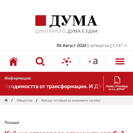
НАЧАЛО
БЪЛГАРИЯ
ИКОНОМИКА
ИЗБОРИ
06 Август 2026
четвъртък
17:47 ч.
СВЯТ
ОБЩЕСТВО
Информация:
КУЛТУРА
бходимостта от трансформации. И ДУМА се променя и 
ПЪРВА СТРАНИЦА
на в-к „ДУМА“
ЖИВОТ
Общество
Кой ще отговаря за огромните загуби?
СПОРТ
ПРИЛОЖЕНИЯ
Позиция
ДРУГИ