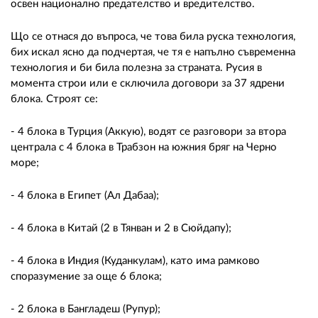
освен национално предателство и вредителство.
Що се отнася до въпроса, че това била руска технология,
бих искал ясно да подчертая, че тя е напълно съвременна
технология и би била полезна за страната. Русия в
момента строи или е сключила договори за 37 ядрени
блока. Строят се:
- 4 блока в Турция (Аккую), водят се разговори за втора
централа с 4 блока в Трабзон на южния бряг на Черно
море;
- 4 блока в Египет (Ал Дабаа);
- 4 блока в Китай (2 в Тянван и 2 в Сюйдапу);
- 4 блока в Индия (Куданкулам), като има рамково
споразумение за още 6 блока;
- 2 блока в Бангладеш (Рупур);