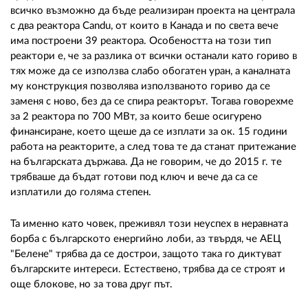
всичко възможно да бъде реализиран проекта на централа
с два реактора Candu, от които в Канада и по света вече
има построени 39 реактора. Особеността на този тип
реактори е, че за разлика от всички останали като гориво в
тях може да се използва слабо обогатен уран, а каналната
му конструкция позволява използваното гориво да се
заменя с ново, без да се спира реакторът. Тогава говорехме
за 2 реактора по 700 МВт, за които беше осигурено
финансиране, което щеше да се изплати за ок. 15 години
работа на реакторите, а след това те да станат притежание
на българската държава. Да не говорим, че до 2015 г. те
трябваше да бъдат готови под ключ и вече да са се
изплатили до голяма степен.
Та именно като човек, преживял този неуспех в неравната
борба с българското енергийно лоби, аз твърдя, че АЕЦ
"Белене" трябва да се дострои, защото така го диктуват
българските интереси. Естествено, трябва да се строят и
още блокове, но за това друг път.