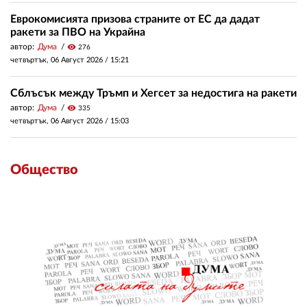
Еврокомисията призова страните от ЕС да дадат
ракети за ПВО на Украйна
автор:
Дума
visibility
276
четвъртък, 06 Август 2026 /
15:21
Сблъсък между Тръмп и Хегсет за недостига на ракети
автор:
Дума
visibility
335
четвъртък, 06 Август 2026 /
15:03
Общество