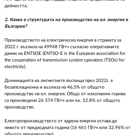
дейността.
2. Каква е структурата на производство на ел. енергия в
България?
Производството на електрическа енергия в страната за
2022 г. възлиза на 49948 ГВтч съгласно оперативните
данни на ENTSOE (ENTSO-E is the European association for
the cooperation of transmission system operators (TSOs) for
electricity).
Доминацията на лигнитните въглища през 2022г. е
безапелационна и възлиза на 46,5% от общото
производство на ел. енергия. Общо от изкопаеми горива
са произведени 26 374 ГВтч или ок. 52.8% от общото
производство.
Електропроизводството от ядрена енергия остава до
нивото от предходната година (16 461 ГВтч или 32.96% от
общото производство).