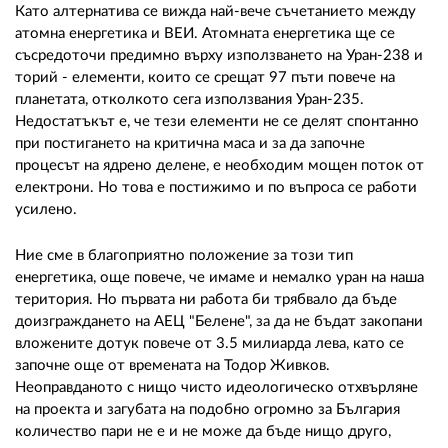
Като алтернатива се вижда най-вече съчетанието между
атомна енергетика и ВЕИ. Атомната енергетика ще се
съсредоточи предимно върху използването на Уран-238 и
торий - елементи, които се срещат 97 пъти повече на
планетата, отколкото сега използвания Уран-235.
Недостатъкът е, че тези елементи не се делят спонтанно
при постигането на критична маса и за да започне
процесът на ядрено делене, е необходим мощен поток от
електрони. Но това е постижимо и по въпроса се работи
усилено.
Ние сме в благоприятно положение за този тип
енергетика, още повече, че имаме и немалко уран на наша
територия. Но първата ни работа би трябвало да бъде
доизграждането на АЕЦ "Белене", за да не бъдат закопани
вложените дотук повече от 3.5 милиарда лева, като се
започне още от времената на Тодор Живков.
Неоправданото с нищо чисто идеологическо отхвърляне
на проекта и загубата на подобно огромно за България
количество пари не е и не може да бъде нищо друго,