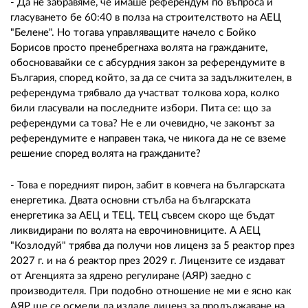
- Да не забравяме, че имаше референдум по въпроса и
гласуването бе 60:40 в полза на строителството на АЕЦ
"Белене". Но тогава управляващите начело с Бойко
Борисов просто пренебрегнаха волята на гражданите,
обосновавайки се с абсурдния закон за референдумите в
България, според който, за да се счита за задължителен, в
референдума трябвало да участват толкова хора, колко
били гласували на последните избори. Пита се: що за
референдуми са това? Не е ли очевидно, че законът за
референдумите е направен така, че никога да не се вземе
решение според волята на гражданите?
- Това е поредният пирон, забит в ковчега на българската
енергетика. Двата основни стълба на българската
енергетика за АЕЦ и ТЕЦ. ТЕЦ съвсем скоро ще бъдат
ликвидирани по волята на еврочиновниците. А АЕЦ
"Козлодуй" трябва да получи нов лиценз за 5 реактор през
2027 г. и на 6 реактор през 2029 г. Лицензите се издават
от Агенцията за ядрено регулиране (АЯР) заедно с
производителя. При подобно отношение не ми е ясно как
АЯР ще се осмели да издаде лиценз за продължаване на