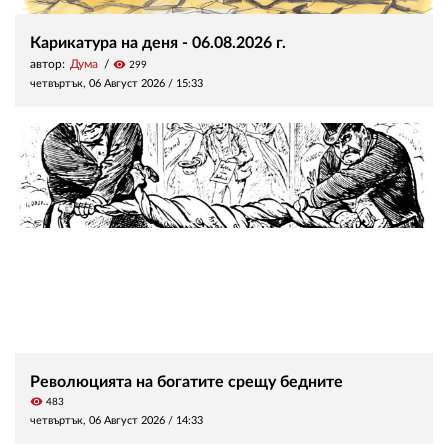
Карикатура на деня - 06.08.2026 г.
автор:
Дума
visibility
299
четвъртък, 06 Август 2026 /
15:33
Революцията на богатите срещу бедните
visibility
483
четвъртък, 06 Август 2026 /
14:33