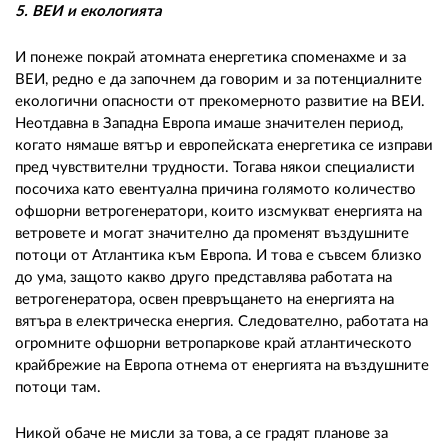
5. ВЕИ и екологията
И понеже покрай атомната енергетика споменахме и за
ВЕИ, редно е да започнем да говорим и за потенциалните
екологични опасности от прекомерното развитие на ВЕИ.
Неотдавна в Западна Европа имаше значителен период,
когато нямаше вятър и европейската енергетика се изправи
пред чувствителни трудности. Тогава някои специалисти
посочиха като евентуална причина голямото количество
офшорни ветрогенератори, които изсмукват енергията на
ветровете и могат значително да променят въздушните
потоци от Атлантика към Европа. И това е съвсем близко
до ума, защото какво друго представлява работата на
ветрогенератора, освен превръщането на енергията на
вятъра в електрическа енергия. Следователно, работата на
огромните офшорни ветропаркове край атлантическото
крайбрежие на Европа отнема от енергията на въздушните
потоци там.
Никой обаче не мисли за това, а се градят планове за