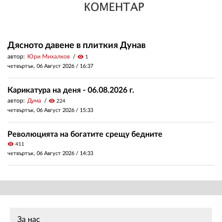
Дясното давене в плиткия Дунав
автор:
Юри Михалков
visibility
1
четвъртък, 06 Август 2026 /
16:37
Карикатура на деня - 06.08.2026 г.
автор:
Дума
visibility
224
четвъртък, 06 Август 2026 /
15:33
Революцията на богатите срещу бедните
visibility
411
четвъртък, 06 Август 2026 /
14:33
За нас