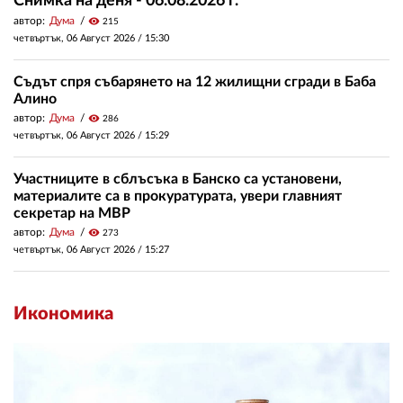
Снимка на деня - 06.08.2026 г.
автор:
Дума
visibility
215
четвъртък, 06 Август 2026 /
15:30
Съдът спря събарянето на 12 жилищни сгради в Баба
Алино
автор:
Дума
visibility
286
четвъртък, 06 Август 2026 /
15:29
Участниците в сблъсъка в Банско са установени,
материалите са в прокуратурата, увери главният
секретар на МВР
автор:
Дума
visibility
273
четвъртък, 06 Август 2026 /
15:27
Икономика