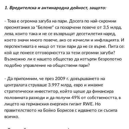
02 975 20 35
1. Вредителска и антинародна дейност, защото:
- Това е огромна загуба на пари. Досега по най-скромни
пресмятания за "Белене" са похарчени повече от 3,5 млрд.
лева, които така и не се възвръщат десетилетия наред,
което значи много повече, ако се изчисли и инфлацията. И
перспективата е нищо от тези пари да не се върне. Пита се:
кой ще понесе отговорността за тези огромни загуби?
Възможно ли е нашето общество да изтърпи безропотно
подобно управление на обществени пари?
- Да припомним, че през 2009 г. довършването на
централата струваше 3.997 млрд. евро и имахме
стратегически инвеститор, който щеше да финансира
половината разходи и да получи 49% от собствеността, в
лицето на германския енергиен гигант RWE. Но
правителството на Бойко Борисов с идването си съсипа
всичко.