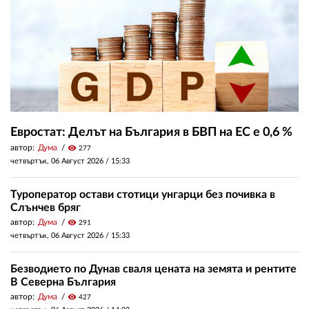
Евростат: Делът на България в БВП на ЕС е 0,6 %
автор:
Дума
visibility
277
четвъртък, 06 Август 2026 /
15:33
Туроператор остави стотици унгарци без почивка в
Слънчев бряг
автор:
Дума
visibility
291
четвъртък, 06 Август 2026 /
15:33
Безводието по Дунав сваля цената на земята и рентите
В Северна България
автор:
Дума
visibility
427