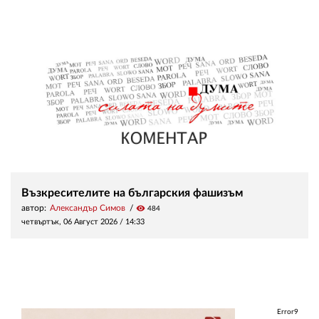
Възкресителите на българския фашизъм
автор:
Александър Симов
visibility
484
четвъртък, 06 Август 2026 /
14:33
Error9