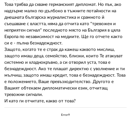
02 975 20 35
Това трябва да схване германският дипломат. Но пък, ако
надзърне малко по-дълбоко в тъжните потайности на
днешната българска журналистика и срамното й
съешаване с властта, няма да отчита като "тревожен и
неприятен сигнал" последното място на България в цяла
Европа по независимост на медиите. Ще го отчете както
си е - пълна безнадеждност.
Защото, когато те е страх да кажеш каквото мислиш,
защото имаш деца, семейство, близки, които Те атакуват
системно и хладнокръвно, а си отворил уста, това е
безнадеждност. Ако те плашат директно с уволнение и ти
мълчиш, защото имаш кредит, това е безнадеждност. Това
е положението, Ваше превъзходителство. Другото е
Вашият обтекаем дипломатически език, отчитащ
тревожни сигнали.
И като ги отчитате, какво от това?
Error9