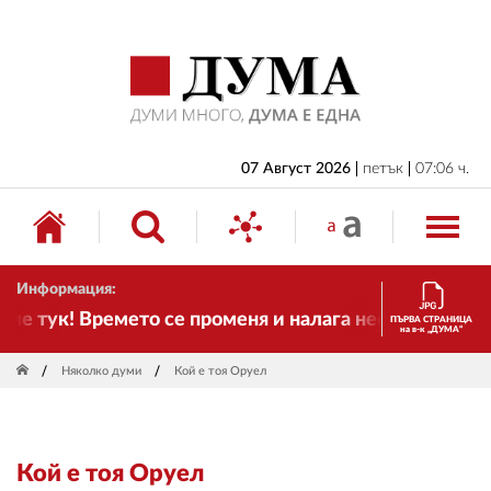
НАЧАЛО
БЪЛГАРИЯ
ИКОНОМИКА
ИЗБОРИ
07 Август 2026
петък
07:06 ч.
СВЯТ
ОБЩЕСТВО
Информация:
КУЛТУРА
е тук! Времето се променя и налага необходимостта
ПЪРВА СТРАНИЦА
на в-к „ДУМА“
ЖИВОТ
Няколко думи
Кой е тоя Оруел
СПОРТ
ПРИЛОЖЕНИЯ
Кой е тоя Оруел
ДРУГИ