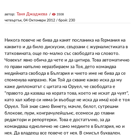
Таня Джаджева
автор:
visibility
3508
ЗА НАС
четвъртък, 04 Октомври 2012
/ брой: 230
АВТОРИ
РЕДАКЦИЯ
Никога повече не бива да канят посланика на Германия на
каквито и да било дискусии, свързани с журналистиката в
КОНТАКТИ
татковината, още по-малко със свободата на словото.
Човекът явно обича да чете и да цитира. Това автоматично
РЕКЛАМА
го прави напълно неразбираем за Тоя, дето командва
медийната свобода в България и чието име не бива да се
АБОНАМЕНТ
споменува напразно. Как Той да схване какво иска да му
каже дипломатът с цитата на Оруел, че свободата е
УСЛОВИЯ ЗА ПОЛЗВАНЕ
"правото да казваш на хората това, което не искат да чуят",
като хал хабер си няма (и въобще не иска да има) кой е тоя
ПОЛИТИКА ЗА БИСКВИТКИТЕ
Оруел. Той знае само Винету, мачле, белот, сутрешни
ПОЛИТИКАТА ЗА
блокове, пури, конграчулейшънс, есемеси до главни
ПОВЕРИТЕЛНОСТ
редактори и репортерки. Това е достатъчно, за да
командваш еднолично не само медиите в България, но и
нея. Да владееш все повече от нея. В смисъл буквален.