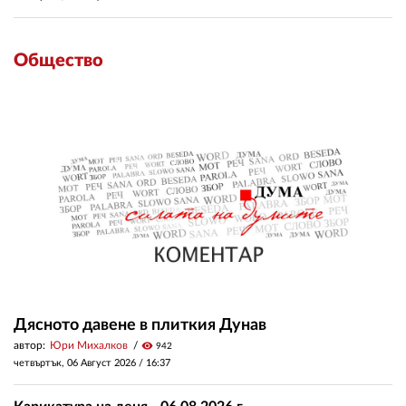
Общество
Дясното давене в плиткия Дунав
автор:
Юри Михалков
visibility
942
четвъртък, 06 Август 2026 /
16:37