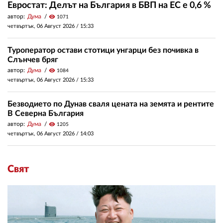
Евростат: Делът на България в БВП на ЕС е 0,6 %
автор:
Дума
visibility
1071
четвъртък, 06 Август 2026 /
15:33
Туроператор остави стотици унгарци без почивка в
Слънчев бряг
автор:
Дума
visibility
1084
четвъртък, 06 Август 2026 /
15:33
Безводието по Дунав сваля цената на земята и рентите
В Северна България
автор:
Дума
visibility
1205
четвъртък, 06 Август 2026 /
14:03
Свят