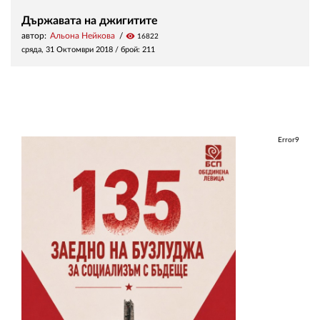
Държавата на джигитите
автор:
Альона Нейкова
visibility
16822
сряда, 31 Октомври 2018
/ брой: 211
Error9