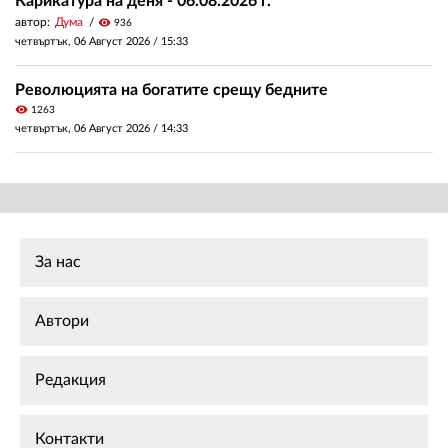
Карикатура на деня - 06.08.2026 г.
автор:
Дума
visibility
936
четвъртък, 06 Август 2026 /
15:33
Революцията на богатите срещу бедните
visibility
1263
четвъртък, 06 Август 2026 /
14:33
За нас
Автори
Редакция
Контакти