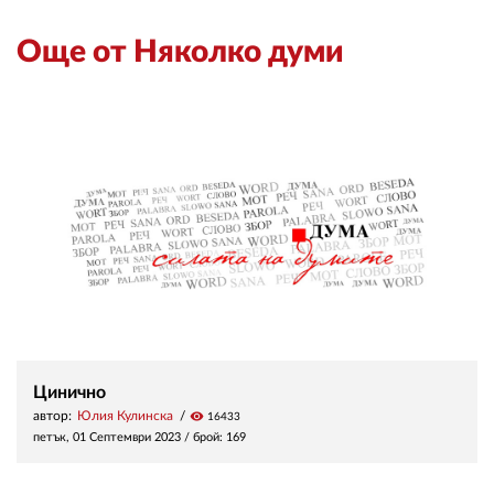
Още от Няколко думи
Цинично
автор:
Юлия Кулинска
visibility
16433
петък, 01 Септември 2023
/ брой: 169