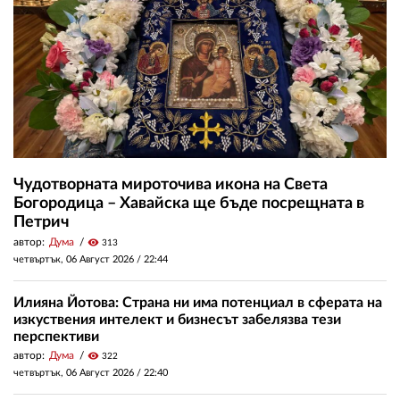
Чудотворната мироточива икона на Света
Богородица – Хавайска ще бъде посрещната в
Петрич
автор:
Дума
visibility
313
четвъртък, 06 Август 2026 /
22:44
Илияна Йотова: Страна ни има потенциал в сферата на
изкуствения интелект и бизнесът забелязва тези
перспективи
автор:
Дума
visibility
322
четвъртък, 06 Август 2026 /
22:40