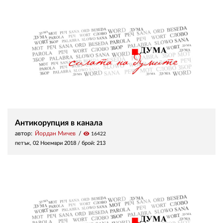
Антикорупция в канала
автор:
Йордан Мичев
visibility
16422
петък, 02 Ноември 2018
/ брой: 213