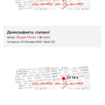
Демографията, глупако!
автор:
Йордан Мичев
visibility
16543
четвъртък, 01 Ноември 2018
/ брой: 212