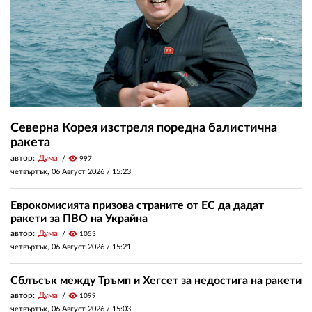
Северна Корея изстреля поредна балистична
ракета
автор:
Дума
visibility
997
четвъртък, 06 Август 2026 /
15:23
Еврокомисията призова страните от ЕС да дадат
ракети за ПВО на Украйна
автор:
Дума
visibility
1053
четвъртък, 06 Август 2026 /
15:21
Сблъсък между Тръмп и Хегсет за недостига на ракети
автор:
Дума
visibility
1099
четвъртък, 06 Август 2026 /
15:03