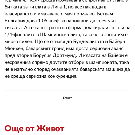
Германия. ПСЖ среща неочаквана съпротива от Ланс в
битката за титлата в Лига 1, но все пак води в
класирането и има аванс с мач по-малко. Бетвам
България дава 1.05 коеф за парижани да спечелят
титлата. А те са в страхотна форма, класирали са се и на
1/4-финалите в Шампионска лига, така че сезонът им е
много силен. Що се отнася до Бундеслигата и Байерн
Мюнхен, баварският гранд има доста сериозен аванс
пред втория Борусия Дортмунд. И класата на Байерн е
несравнима спрямо другите отбори в шампионата, така
че е напълно според очакванията баварската машина да
не среща сериозна конкуренция.
Error9
Още от Живот