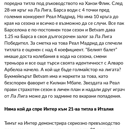
поредна титла под ръководството на Ханзи Флик. След
28-ия кръг на Ла Лига, Барса води с 4 точки пред
големия конкурент Реал Мадрид. Но има 10 кръга до
края на сезона и всичко е възможно да се случи. Все пак
Барселона е по-постоянен този сезон и Betvam дава
1.25 на Барса в своя дългосрочен залог за Ла Лига
Победител. За сметка на това Реал Мадрид да спечели
титлата е оценен с над 4 коефициент. “Белият балет”
имаше доста колебания в хода на сезона, смени
треньора и все още търси своята идентичност с Алваро
Арбелоа начело. А кой ще бъде голмайстор на лигата?
Букмейкърът Betvam има и маркети за това, като
безспорен фаворит е Килиан Мбапе. Звездата на Реал
прави страхотен сезон в личен план и надали друг играч
от Ла Лига може да го задмине по вкарани попадения.
Няма кой да спре Интер към 21-ва титла в Италия
Тимът на Интер демонстрира сериозно превъзходство