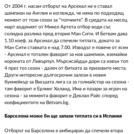
От 2004 г. насам отборът на Арсенал не е ставал
шампион на Англия и изглежда, че няма по подходящ
момент от този сезон за “топчиите”. В средата на месец
март воденият от Микел Артета отбор води със
солидна разлика пред втория Ман Сити. И Бетвам дава
1.10 коеф. за Арсенал да спечели титлата, докато за
Ман Сити ставката е над 7.00. Изводът е повече от ясен
- Арсенал е тотален фаворит за нов шампион, вземайки
короната от Ливърпул. Мърсисайдци дори са извън топ
4 през тоз сезон - далеч от битката за призовите места.
Други интересни дългосрочни залози в новия
букмейкър за Висшата лига са за голмайстор на сезона -
там фаворит е Ерлинг Холанд. Има и пазари за играч на
сезона - за момента фаворит е Деклан Райс според
коефициентите на
Betvam
.
bg
.
Барселона може би ще запази титлата си в Испания
Отборът на Барселона е амбициран да спечели втора