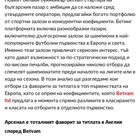
02 975 20 35
Новият онлайн букмейкър Betvam стартира на
българския пазар с амбиция да се наложи сред
утвърдените оператори, предлагайки богато портфолио
от спортни залози и конкурентни коефициенти. Бетинг
платформата включва разнообразни пазари,
включително дългосрочни залози за шампиони в най-
популярните футболни първенства в Европа и света.
Именно тези залози привличат сериозен интерес, тъй
като дават възможност за по-стратегически подход и
по-високи печалби, прогнозирайки няколко отбора да
спечелят шампионатите преди началото на лигите или в
хода на сезона. В този анализ ще разгледаме кои
отбори са фаворити за титлата в топ първенствата на
Европа, като се опрем на коефициентите, които
Betvam
ltd
предлага в момента спрямо разликите в класирането
и класата на отборите в отделното първенство.
Арсенал е тоталният фаворит за титлата в Англия
според
Betvam