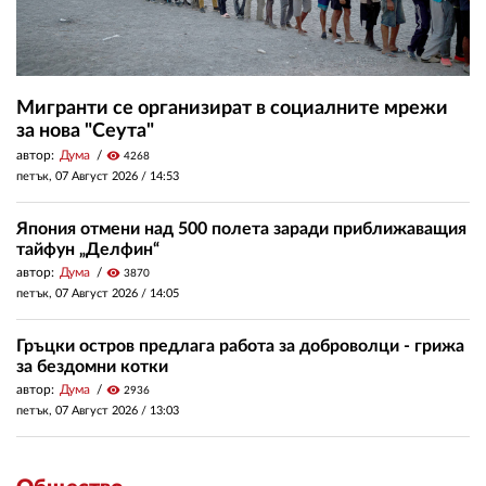
Мигранти се организират в социалните мрежи
за нова "Сеута"
автор:
Дума
visibility
4268
петък, 07 Август 2026 /
14:53
Япония отмени над 500 полета заради приближаващия
тайфун „Делфин“
автор:
Дума
visibility
3870
петък, 07 Август 2026 /
14:05
Гръцки остров предлага работа за доброволци - грижа
за бездомни котки
автор:
Дума
visibility
2936
петък, 07 Август 2026 /
13:03