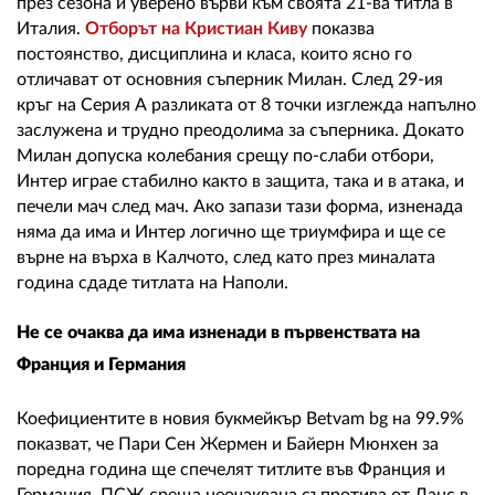
през сезона и уверено върви към своята 21-ва титла в
Италия.
Отборът на Кристиан Киву
показва
постоянство, дисциплина и класа, които ясно го
отличават от основния съперник Милан. След 29-ия
кръг на Серия А разликата от 8 точки изглежда напълно
заслужена и трудно преодолима за съперника. Докато
Милан допуска колебания срещу по-слаби отбори,
Интер играе стабилно както в защита, така и в атака, и
печели мач след мач. Ако запази тази форма, изненада
няма да има и Интер логично ще триумфира и ще се
върне на върха в Калчото, след като през миналата
година сдаде титлата на Наполи.
Не се очаква да има изненади в първенствата на
Франция и Германия
Коефициентите в новия букмейкър
Betvam
bg
на 99.9%
показват, че Пари Сен Жермен и Байерн Мюнхен за
поредна година ще спечелят титлите във Франция и