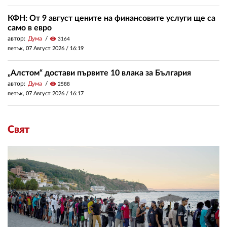
КФН: От 9 август цените на финансовите услуги ще са
само в евро
автор:
Дума
visibility
3164
петък, 07 Август 2026 /
16:19
„Алстом“ достави първите 10 влака за България
автор:
Дума
visibility
2588
петък, 07 Август 2026 /
16:17
Свят