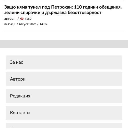
Защо няма тунел под Петрохан: 110 години обещания,
зелени спирачки и държавна безотговорност
автор:
visibility
4160
петък, 07 Август 2026 /
14:59
За нас
Автори
Редакция
Контакти