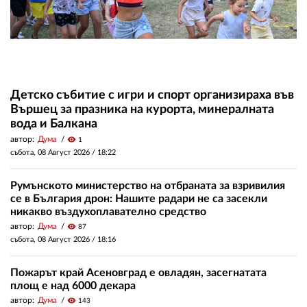
Детско събитие с игри и спорт организираха във
Вършец за празника на курорта, минералната
вода и Балкана
автор:
Дума
visibility
1
събота, 08 Август 2026 /
18:22
Румънското министерство на отбраната за взривилия
се в България дрон: Нашите радари не са засекли
никакво въздухоплавателно средство
автор:
Дума
visibility
87
събота, 08 Август 2026 /
18:16
Пожарът край Асеновград е овладян, засегнатата
площ е над 6000 декара
автор:
Дума
visibility
143