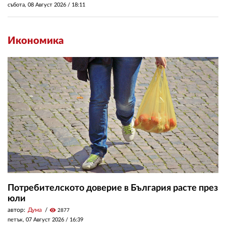
събота, 08 Август 2026 /
18:11
Икономика
Потребителското доверие в България расте през
юли
автор:
Дума
visibility
2877
петък, 07 Август 2026 /
16:39