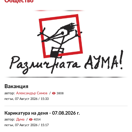
Общество
Ваканция
автор:
Александър Симов
visibility
3808
петък, 07 Август 2026 /
15:33
Карикатура на деня - 07.08.2026 г.
автор:
Дума
visibility
4054
петък, 07 Август 2026 /
15:17