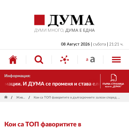
НАЧАЛО
БЪЛГАРИЯ
ИКОНОМИКА
ИЗБОРИ
08 Август 2026
събота
21:21 ч.
СВЯТ
ОБЩЕСТВО
Информация:
КУЛТУРА
ации. И ДУМА се променя и става електронно издание
ПЪРВА СТРАНИЦА
на в-к „ДУМА“
ЖИВОТ
Живот
Кои са ТОП фаворитите в дългосрочните залози според Betvam?
СПОРТ
ПРИЛОЖЕНИЯ
Кои са ТОП фаворитите в
ДРУГИ