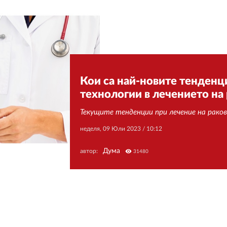
Кои са най-новите тенденц
технологии в лечението на 
Текущите тенденции при лечение на рако
неделя, 09 Юли 2023 /
10:12
Дума
автор:
visibility
31480