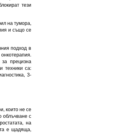
локират тези 
л на тумора, 
ия и също се 
ния подход в 
нкотерапия. 
за прецизна 
 техники са: 
агностика, 3-
, които не се 
 облъчване с 
остатата, на 
та е щадяща, 