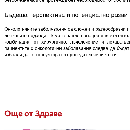
безболезнена и се провежда без необходимост от хоспит
Бъдеща перспектива и потенциално развит
Онкологичните заболявания са сложни и разнообразни по 
лечебните подходи. Няма терапия-панацея и всеки онкол
комбинация от хирургично, лъчелечение и лекарстве
пациентите с онкологични заболявания следва да бъдат 
избрали да се консултират и проведат лечението си. 
Още от Здраве