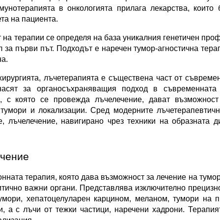
унотерапията в онкологията прилага лекарства, които б
та на пациента.
 на терапии се определя на база уникалния генетичен профи
 за първи път. Подходът е наречен тумор-агностична терап
а.
хирургията, лъчетерапията е съществена част от съвремен
асят за органосъхраняващия подход в съвременната о
, с която се провежда лъчелечение, дават възможност 
тумори и локализации. Сред модерните лъчетерапевтични
, лъчелечение, навигирано чрез техники на образната ди
ечение
ната терапия, която дава възможност за лечение на тумори
итично важни органи. Представлява изключително прецизно
мори, хепатоцелуларен карцином, меланом, тумори на пр
, а с лъчи от тежки частици, наречени хадрони. Терапия