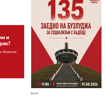
ЗА НАС
АВТОРИ
РЕДАКЦИЯ
ии и
КОНТАКТИ
рак?
РЕКЛАМА
ви болести
АБОНАМЕНТ
УСЛОВИЯ ЗА ПОЛЗВАНЕ
ПОЛИТИКА ЗА БИСКВИТКИТЕ
ПОЛИТИКАТА ЗА
ПОВЕРИТЕЛНОСТ
Error9