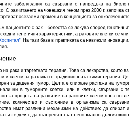
чните заболявания са свързани с напредъка на биологи
. С разчитането на човешкия геном през 2000 г. започва с
стартират осезаеми промени в концепцията за онколечението
 пациентите с рак – болестта се лекува според генетичнит
сходни генетични характеристики, а раковите клетки се ун
Хоспитал”
. На тази база в практиката са навлезли иновации
пия.
чение
на рака е таргетната терапия. Това са лекарства, които в
и и клетки за разлика от традиционната химиотерапия. Дей
рни за дадения тумор. Целта е спиране растежа на тумора 
алични в туморните клетки, или в клетки, свързани с те
но за процеса на развитие на раковите клетки през послед
чие, количество и състояние в организма са свързани 
рства имат различни механизми на действие: да спират и
ват и се делят; да възпрепятстват ненормално дългия живот