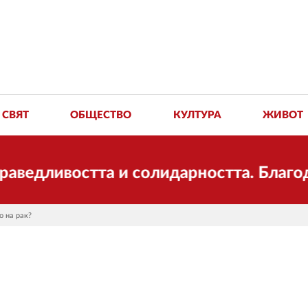
СВЯТ
ОБЩЕСТВО
КУЛТУРА
ЖИВОТ
остта и солидарността. Благодарим ви
о на рак?