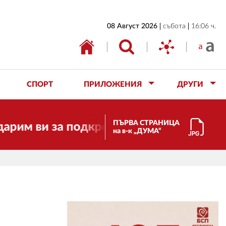
НАЧАЛО
08 Август 2026
събота
16:06 ч.
БЪЛГАРИЯ
ИКОНОМИКА
ИЗБОРИ
СПОРТ
ПРИЛОЖЕНИЯ
ДРУГИ
СВЯТ
ОБЩЕСТВО
ПЪРВА СТРАНИЦА
 за подкрепата!
Скъпи приятели!
на в-к „ДУМА“
КУЛТУРА
ЖИВОТ
СПОРТ
ПРИЛОЖЕНИЯ
ДРУГИ