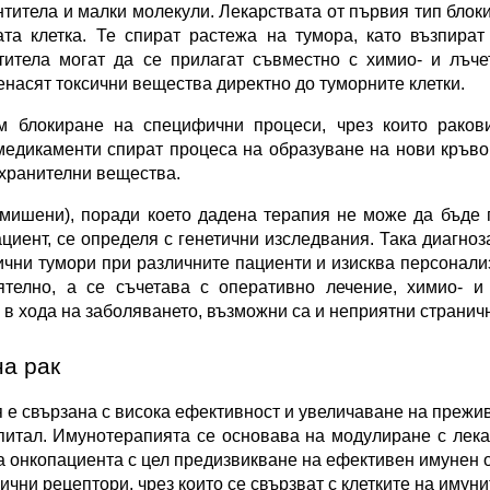
итела и малки молекули. Лекарствата от първия тип блоки
та клетка. Те спират растежа на тумора, като възпират 
итела могат да се прилагат съвместно с химио- и лъчет
енасят токсични вещества директно до туморните клетки.
 блокиране на специфични процеси, чрез които раковит
 медикаменти спират процеса на образуване на нови кръво
с хранителни вещества.
(мишени), поради което дадена терапия не може да бъде 
циент, се определя с генетични изследвания. Така диагноза
чни тумори при различните пациенти и изисква персонализ
телно, а се съчетава с оперативно лечение, химио- и 
в хода на заболяването, възможни са и неприятни странич
на рак
 е свързана с висока ефективност и увеличаване на прежив
питал. Имунотерапията се основава на модулиране с лекар
а онкопациента с цел предизвикване на ефективен имунен о
ични рецептори, чрез които се свързват с клетките на имунит