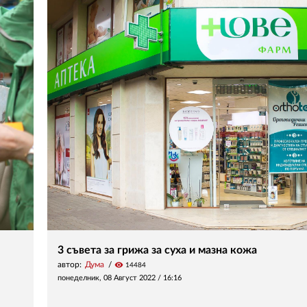
3 съвета за грижа за суха и мазна кожа
автор:
Дума
visibility
14484
понеделник, 08 Август 2022 /
16:16