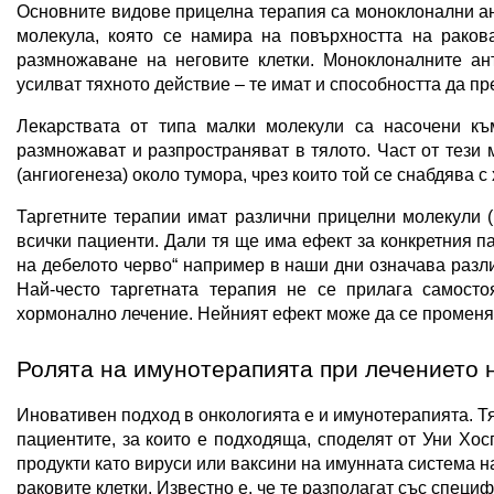
Основните видове прицелна терапия са моноклонални ант
молекула, която се намира на повърхността на ракова
размножаване на неговите клетки. Моноклоналните ант
усилват тяхното действие – те имат и способността да пр
Лекарствата от типа малки молекули са насочени към
размножават и разпространяват в тялото. Част от тези
(ангиогенеза) около тумора, чрез които той се снабдява 
Таргетните терапии имат различни прицелни молекули 
всички пациенти. Дали тя ще има ефект за конкретния па
на дебелото черво“ например в наши дни означава разли
Най-често таргетната терапия не се прилага самостоя
хормонално лечение. Нейният ефект може да се променя 
Ролята на имунотерапията при лечението 
Иновативен подход в онкологията е и имунотерапията. Тя
пациентите, за които е подходяща, споделят от Уни Хос
продукти като вируси или ваксини на имунната система н
раковите клетки. Известно е, че те разполагат със специф