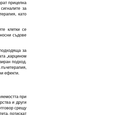
рат прицелна 
сигналите за 
ерапия, като 
е клетки се 
носни съдове 
подходяща за 
та „карцином 
иран подход. 
лъчетерапия, 
ни ефекти.
яемостта при 
ства и други 
тговор срещу 
ета, потискат 