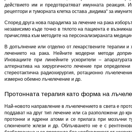
действието им и предотвратяват имунната реакция. Им
рецептори и туморната клетка остава „видима“ за имуните
Според друга нова парадигма за лечение на рака изборът
независимо къде точно в тялото на пациента е възникнал
причислява към методите на персонализираната медицин
В допълнение или отделно от лекарствените терапии и 
лечението на рака. Нейните модерни методи доприн
Иновациите при линейните ускорители – апаратурата
алтернатива на хирургичното лечение при определени 
стереотактична радиохирургия, ротационно лъчелечение
измерно обемно лъчелечение и др.
Протонната терапия като форма на лъчел
Най-новото направление в лъчелечението в света е протон
поддават на друг тип лечение или са разположени до кр
протонни и ядрени атоми и се прилага при мозъчни ту
слюнчените жлези и др. Облъчването не е с рентгенови