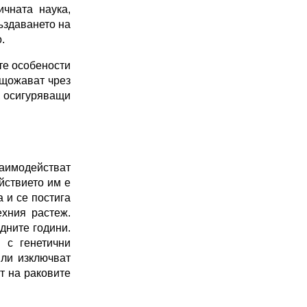
02 975 20 35
чната наука, 
ъздаването на 
. 
е особености 
ищожават чрез 
, осигуряващи 
заимодействат 
ствието им е 
и се постига 
хния растеж. 
ните години. 
с генетични 
ли изключват 
 на раковите 