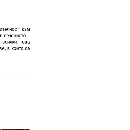
телност“ към 
 лечението – 
всички това 
, в които са 