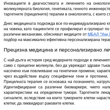
Иновациите в диагностиката и лечението на онкологи
молекулярната биология, генетиката, генното инженерство
таргетните (прицелните) терапии в онкологията, с които 
Днес медицината подхожда все по-индивидуализирано към
на човека, като пациентите се профилират и групират по 
различни механизми, обясняват медиците от 
МБАЛ “Уни 
подбор на максимално ефективна персонализирана тера
Прецизна медицина и персонализирано ле
С най-дълга история сред модерните подходи в лечението 
само с прицелни молекули, без да увреждат здрави тъкан
насочено към повлияване на генетични промени, характе
чрез въздействие върху специфични гени и протеини, н
Прицелната терапия се основава на познанието, натрупа
Идентифицирани са различни биомаркери, чието нали
характеристики на определени тумори. Таргетните лека
сигналите, вследствие на които туморните клетки нараст
клетки; да ликвидират раковите клетки.