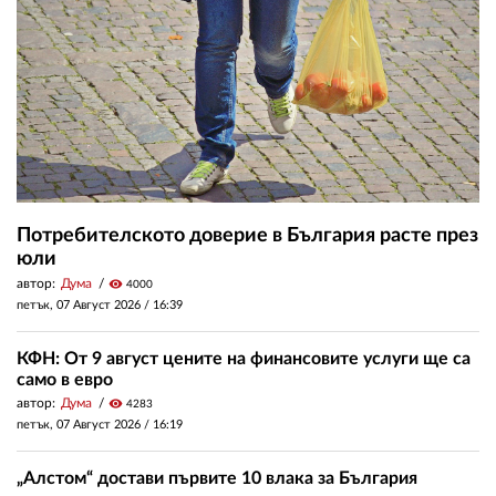
Потребителското доверие в България расте през
юли
автор:
Дума
visibility
4000
петък, 07 Август 2026 /
16:39
КФН: От 9 август цените на финансовите услуги ще са
само в евро
автор:
Дума
visibility
4283
петък, 07 Август 2026 /
16:19
„Алстом“ достави първите 10 влака за България