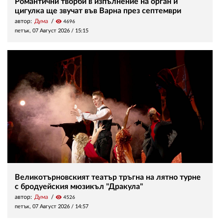
Романтични творби в изпълнение на орган и
цигулка ще звучат във Варна през септември
автор:
Дума
visibility
4696
петък, 07 Август 2026 /
15:15
Великотърновският театър тръгна на лятно турне
с бродуейския мюзикъл "Дракула"
автор:
Дума
visibility
4526
петък, 07 Август 2026 /
14:57