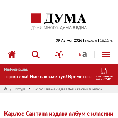
НАЧАЛО
БЪЛГАРИЯ
ИКОНОМИКА
ИЗБОРИ
09 Август 2026
неделя
18:15 ч.
СВЯТ
ОБЩЕСТВО
Информация:
КУЛТУРА
приятели! Ние пак сме тук! Времето се променя и н
ПЪРВА СТРАНИЦА
на в-к „ДУМА“
ЖИВОТ
Култура
Карлос Сантана издава албум с класики за китара
СПОРТ
ПРИЛОЖЕНИЯ
Карлос Сантана издава албум с класики
ДРУГИ