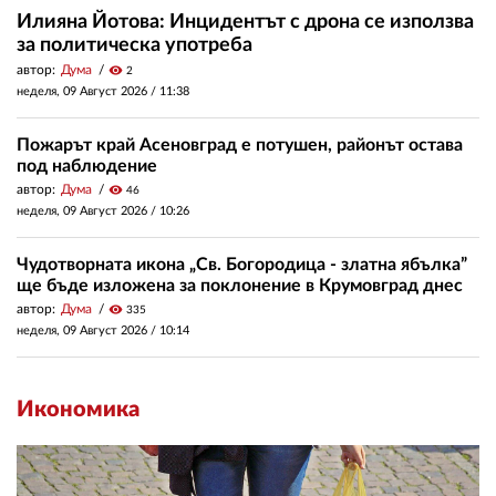
Илияна Йотова: Инцидентът с дрона се използва
за политическа употреба
автор:
Дума
visibility
2
неделя, 09 Август 2026 /
11:38
Пожарът край Асеновград е потушен, районът остава
под наблюдение
автор:
Дума
visibility
46
неделя, 09 Август 2026 /
10:26
Чудотворната икона „Св. Богородица - златна ябълка”
ще бъде изложена за поклонение в Крумовград днес
автор:
Дума
visibility
335
неделя, 09 Август 2026 /
10:14
Икономика