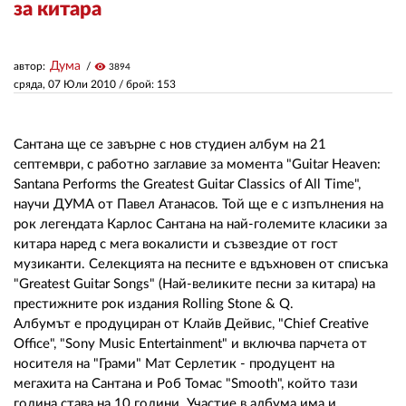
за китара
ЗА НАС
Дума
автор:
visibility
3894
АВТОРИ
сряда, 07 Юли 2010
/ брой: 153
РЕДАКЦИЯ
Сантана ще се завърне с нов студиен албум на 21
КОНТАКТИ
септември, с работно заглавие за момента "Guitar Heaven:
Santana Performs the Greatest Guitar Classics of All Time",
РЕКЛАМА
научи ДУМА от Павел Атанасов. Той ще е с изпълнения на
рок легендата Карлос Сантана на най-големите класики за
АБОНАМЕНТ
китара наред с мега вокалисти и съзвездие от гост
музиканти. Селекцията на песните е вдъхновен от списъка
УСЛОВИЯ ЗА ПОЛЗВАНЕ
"Greatest Guitar Songs" (Най-великите песни за китара) на
ПОЛИТИКА ЗА БИСКВИТКИТЕ
престижните рок издания Rolling Stone & Q.
Албумът е продуциран от Клайв Дейвис, "Chief Creative
ПОЛИТИКАТА ЗА
Office", "Sony Music Entertainment" и включва парчета от
ПОВЕРИТЕЛНОСТ
носителя на "Грами" Мат Серлетик - продуцент на
мегахита на Сантана и Роб Томас "Smooth", който тази
година става на 10 години. Участие в албума има и