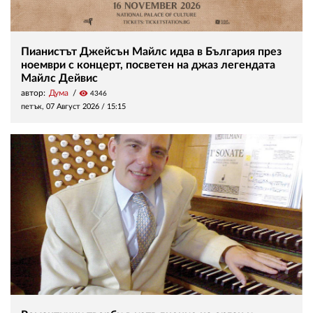
Пианистът Джейсън Майлс идва в България през
ноември с концерт, посветен на джаз легендата
Майлс Дейвис
автор:
Дума
visibility
4346
петък, 07 Август 2026 /
15:15