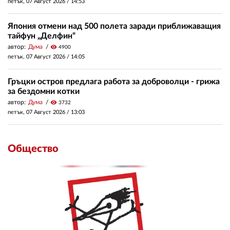
петък, 07 Август 2026 /
14:53
Япония отмени над 500 полета заради приближаващия
тайфун „Делфин“
автор:
Дума
visibility
4900
петък, 07 Август 2026 /
14:05
Гръцки остров предлага работа за доброволци - грижа
за бездомни котки
автор:
Дума
visibility
3732
петък, 07 Август 2026 /
13:03
Общество