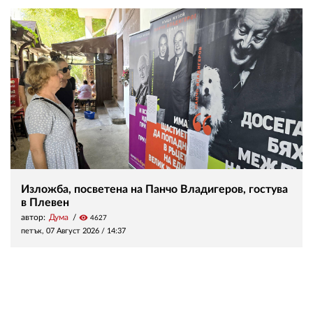
Изложба, посветена на Панчо Владигеров, гостува
в Плевен
автор:
Дума
visibility
4627
петък, 07 Август 2026 /
14:37