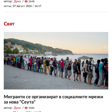
автор:
Дума
visibility
3648
петък, 07 Август 2026 /
16:17
Свят
Мигранти се организират в социалните мрежи
за нова "Сеута"
автор:
Дума
visibility
5486