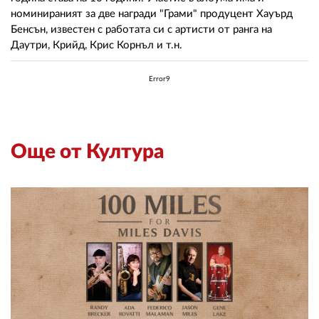
02 975 20 35
номинираният за две награди "Грами" продуцент Хауърд
Бенсън, известен с работата си с артисти от ранга на
Даутри, Крийд, Крис Корнъл и т.н.
Error9
Още от Култура