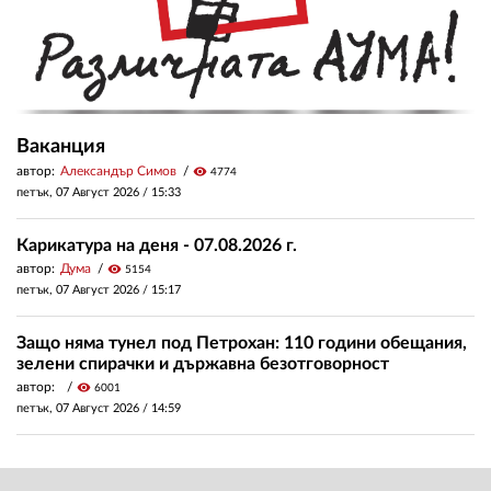
Ваканция
автор:
Александър Симов
visibility
4774
петък, 07 Август 2026 /
15:33
Карикатура на деня - 07.08.2026 г.
автор:
Дума
visibility
5154
петък, 07 Август 2026 /
15:17
Защо няма тунел под Петрохан: 110 години обещания,
зелени спирачки и държавна безотговорност
автор:
visibility
6001
петък, 07 Август 2026 /
14:59