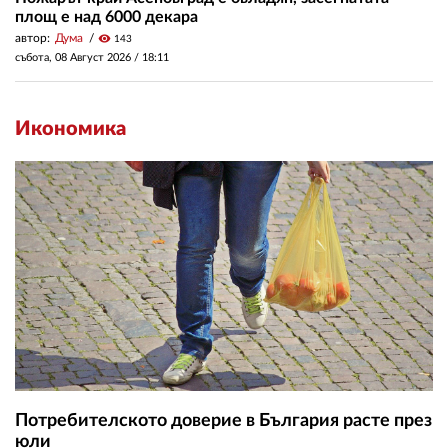
площ е над 6000 декара
автор:
Дума
visibility
143
събота, 08 Август 2026 /
18:11
Икономика
Потребителското доверие в България расте през
юли