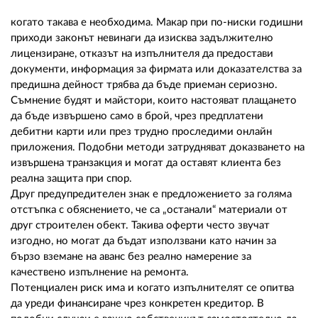
когато такава е необходима. Макар при по-ниски годишни
приходи законът невинаги да изисква задължително
лицензиране, отказът на изпълнителя да предостави
документи, информация за фирмата или доказателства за
предишна дейност трябва да бъде приеман сериозно.
Съмнение будят и майстори, които настояват плащането
да бъде извършено само в брой, чрез предплатени
дебитни карти или през трудно проследими онлайн
приложения. Подобни методи затрудняват доказването на
извършена транзакция и могат да оставят клиента без
реална защита при спор.
Друг предупредителен знак е предложението за голяма
отстъпка с обяснението, че са „останали“ материали от
друг строителен обект. Такива оферти често звучат
изгодно, но могат да бъдат използвани като начин за
бързо вземане на аванс без реално намерение за
качествено изпълнение на ремонта.
Потенциален риск има и когато изпълнителят се опитва
да уреди финансиране чрез конкретен кредитор. В