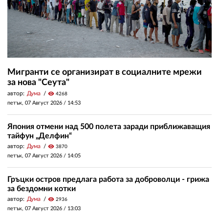
Мигранти се организират в социалните мрежи
за нова "Сеута"
автор:
Дума
visibility
4268
петък, 07 Август 2026 /
14:53
Япония отмени над 500 полета заради приближаващия
тайфун „Делфин“
автор:
Дума
visibility
3870
петък, 07 Август 2026 /
14:05
Гръцки остров предлага работа за доброволци - грижа
за бездомни котки
автор:
Дума
visibility
2936
петък, 07 Август 2026 /
13:03