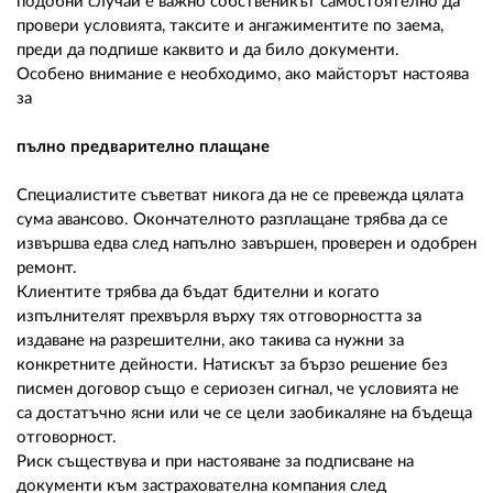
подобни случаи е важно собственикът самостоятелно да
провери условията, таксите и ангажиментите по заема,
преди да подпише каквито и да било документи.
Особено внимание е необходимо, ако майсторът настоява
за
пълно предварително плащане
Специалистите съветват никога да не се превежда цялата
сума авансово. Окончателното разплащане трябва да се
извършва едва след напълно завършен, проверен и одобрен
ремонт.
Клиентите трябва да бъдат бдителни и когато
изпълнителят прехвърля върху тях отговорността за
издаване на разрешителни, ако такива са нужни за
конкретните дейности. Натискът за бързо решение без
писмен договор също е сериозен сигнал, че условията не
са достатъчно ясни или че се цели заобикаляне на бъдеща
отговорност.
Риск съществува и при настояване за подписване на
документи към застрахователна компания след