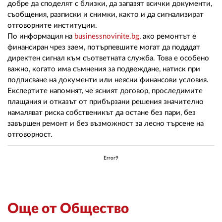
добре да споделят с близки, да запазят всички документи,
съобщения, разписки и снимки, както и да сигнализират
отговорните институции.
По информация на
businessnovinite.bg
, ако ремонтът е
финансиран чрез заем, потърпевшите могат да подадат
директен сигнал към съответната служба. Това е особено
важно, когато има съмнения за подвеждане, натиск при
подписване на документи или неясни финансови условия.
Експертите напомнят, че ясният договор, проследимите
плащания и отказът от прибързани решения значително
намаляват риска собственикът да остане без пари, без
завършен ремонт и без възможност за лесно търсене на
отговорност.
Error9
Още от Общество