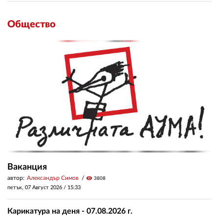
Общество
Ваканция
автор:
Александър Симов
visibility
3808
петък, 07 Август 2026 /
15:33
Карикатура на деня - 07.08.2026 г.