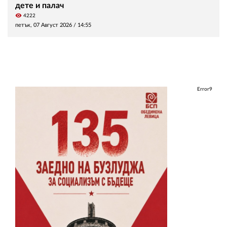
дете и палач
visibility
4222
петък, 07 Август 2026 /
14:55
Error9