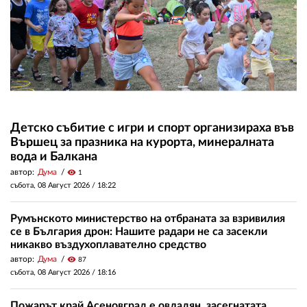
Детско събитие с игри и спорт организираха във
Вършец за празника на курорта, минералната
вода и Балкана
автор:
Дума
visibility
1
събота, 08 Август 2026 /
18:22
Румънското министерство на отбраната за взривилия
се в България дрон: Нашите радари не са засекли
никакво въздухоплавателно средство
автор:
Дума
visibility
87
събота, 08 Август 2026 /
18:16
Пожарът край Асеновград е овладян, засегнатата