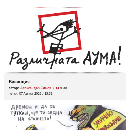
Ваканция
автор:
Александър Симов
visibility
3840
петък, 07 Август 2026 /
15:33