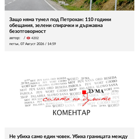
Защо няма тунел под Петрохан: 110 години
обещания, зелени спирачки и държавна
безотговорност
автор:
visibility
4202
петък, 07 Август 2026 /
14:59
Не убиха само един човек. Убиха границата между