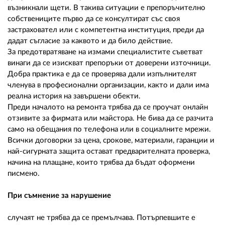
възникнали щети. В такива ситуации е препоръчително
собствениците първо да се консултират със своя
застраховател или с компетентна институция, преди да
дадат съгласие за каквото и да било действие.
За предотвратяване на измами специалистите съветват
винаги да се изискват препоръки от доверени източници.
Добра практика е да се проверява дали изпълнителят
членува в професионални организации, както и дали има
реална история на завършени обекти.
Преди началото на ремонта трябва да се проучат онлайн
отзивите за фирмата или майстора. Не бива да се разчита
само на обещания по телефона или в социалните мрежи.
Всички договорки за цена, срокове, материали, гаранции и
най-сигурната защита остават предварителната проверка,
начина на плащане, които трябва да бъдат оформени
писмено.
При съмнение за нарушение
случаят не трябва да се премълчава. Потърпевшите е