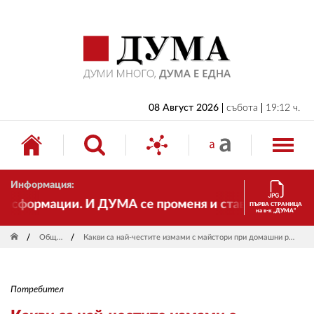
НАЧАЛО
БЪЛГАРИЯ
ИКОНОМИКА
ИЗБОРИ
08 Август 2026
събота
19:12 ч.
СВЯТ
ОБЩЕСТВО
Информация:
КУЛТУРА
сформации. И ДУМА се променя и става електронно из
ПЪРВА СТРАНИЦА
на в-к „ДУМА“
ЖИВОТ
Общество
Какви са най-честите измами с майстори при домашни ремонти и как да се предпазим
СПОРТ
ПРИЛОЖЕНИЯ
Потребител
ДРУГИ