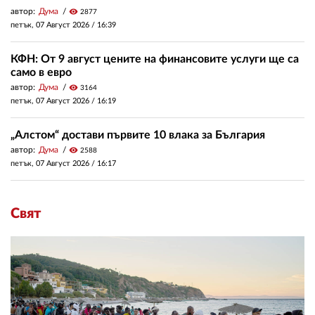
автор:
Дума
visibility
2877
петък, 07 Август 2026 /
16:39
КФН: От 9 август цените на финансовите услуги ще са
само в евро
автор:
Дума
visibility
3164
петък, 07 Август 2026 /
16:19
„Алстом“ достави първите 10 влака за България
автор:
Дума
visibility
2588
петък, 07 Август 2026 /
16:17
Свят