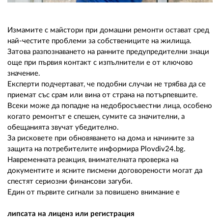
02 975 20 35
Измамите с майстори при домашни ремонти остават сред
най-честите проблеми за собствениците на жилища.
Затова разпознаването на ранните предупредителни знаци
още при първия контакт с изпълнители е от ключово
значение.
Експерти подчертават, че подобни случаи не трябва да се
приемат със срам или вина от страна на потърпевшите.
Всеки може да попадне на недобросъвестни лица, особено
когато ремонтът е спешен, сумите са значителни, а
обещанията звучат убедително.
За рисковете при обновяването на дома и начините за
защита на потребителите информира Plovdiv24.bg.
Навременната реакция, внимателната проверка на
документите и ясните писмени договорености могат да
спестят сериозни финансови загуби.
Един от първите сигнали за повишено внимание е
липсата на лиценз или регистрация