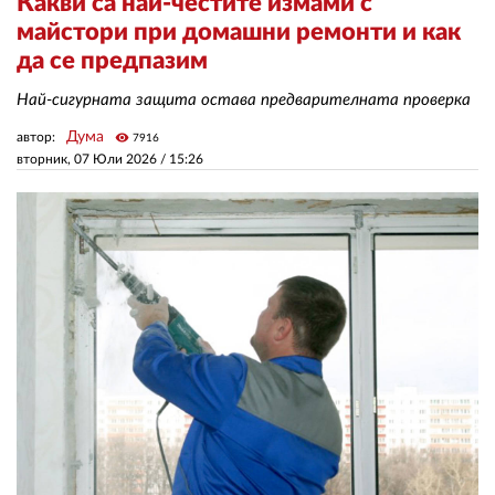
Какви са най-честите измами с
майстори при домашни ремонти и как
да се предпазим
ЗА НАС
Най-сигурната защита остава предварителната проверка
АВТОРИ
Дума
автор:
visibility
7916
РЕДАКЦИЯ
вторник, 07 Юли 2026 /
15:26
КОНТАКТИ
РЕКЛАМА
АБОНАМЕНТ
УСЛОВИЯ ЗА ПОЛЗВАНЕ
ПОЛИТИКА ЗА БИСКВИТКИТЕ
ПОЛИТИКАТА ЗА
ПОВЕРИТЕЛНОСТ