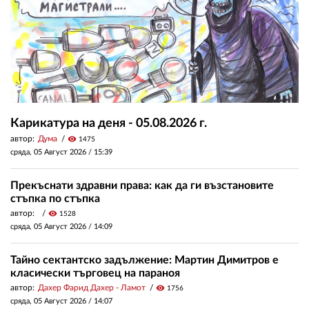
Карикатура на деня - 05.08.2026 г.
автор:
Дума
visibility
1475
сряда, 05 Август 2026 /
15:39
Прекъснати здравни права: как да ги възстановите
стъпка по стъпка
автор:
visibility
1528
сряда, 05 Август 2026 /
14:09
Тайно сектантско задължение: Мартин Димитров е
класически търговец на параноя
автор:
Дахер Фарид Дахер - Ламот
visibility
1756
сряда, 05 Август 2026 /
14:07