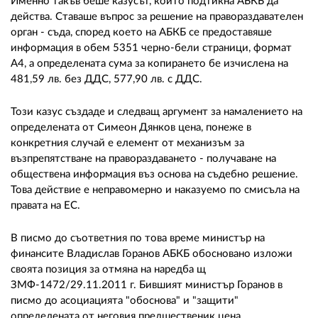
Именно такъв беше казусът, който подтикна АБКБ да
действа. Ставаше въпрос за решение на правораздавателен
орган - съда, според което на АБКБ се предоставяше
информация в обем 5351 черно-бели страници, формат
А4, а определената сума за копирането бе изчислена на
481,59 лв. без ДДС, 577,90 лв. с ДДС.
Този казус създаде и следващ аргумент за намалението на
определената от Симеон Дянков цена, понеже в
конкретния случай е елемент от механизъм за
възпрепятстване на правораздаването - получаване на
обществена информация въз основа на съдебно решение.
Това действие е неправомерно и наказуемо по смисъла на
правата на ЕС.
В писмо до съответния по това време министър на
финансите Владислав Горанов АБКБ обосновано изложи
своята позиция за отмяна на наредба щ
ЗМФ-1472/29.11.2011 г. Бившият министър Горанов в
писмо до асоциацията "обоснова" и "защити"
определената от неговия предшественик цена.