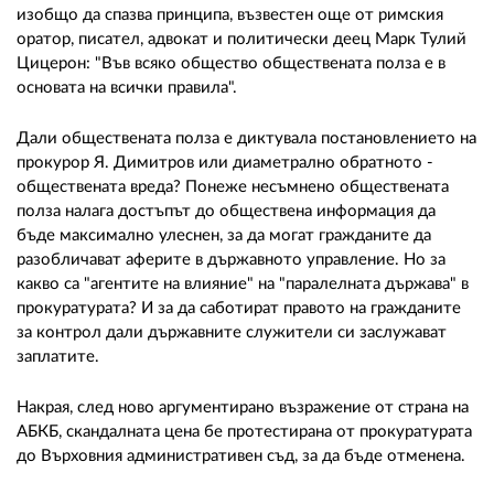
изобщо да спазва принципа, възвестен още от римския
оратор, писател, адвокат и политически деец Марк Тулий
Цицерон: "Във всяко общество обществената полза е в
основата на всички правила".
Дали обществената полза е диктувала постановлението на
прокурор Я. Димитров или диаметрално обратното -
обществената вреда? Понеже несъмнено обществената
полза налага достъпът до обществена информация да
бъде максимално улеснен, за да могат гражданите да
разобличават аферите в държавното управление. Но за
какво са "агентите на влияние" на "паралелната държава" в
прокуратурата? И за да саботират правото на гражданите
за контрол дали държавните служители си заслужават
заплатите.
Накрая, след ново аргументирано възражение от страна на
АБКБ, скандалната цена бе протестирана от прокуратурата
до Върховния административен съд, за да бъде отменена.