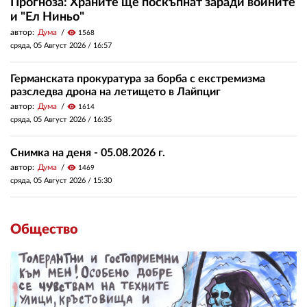
Прогноза: Храните ще поскъпнат заради войните
и "Ел Ниньо"
автор:
Дума
visibility
1568
сряда, 05 Август 2026 /
16:57
Германската прокуратура за борба с екстремизма
разследва дрона на летището в Лайпциг
автор:
Дума
visibility
1614
сряда, 05 Август 2026 /
16:35
Снимка на деня - 05.08.2026 г.
автор:
Дума
visibility
1469
сряда, 05 Август 2026 /
15:30
Общество