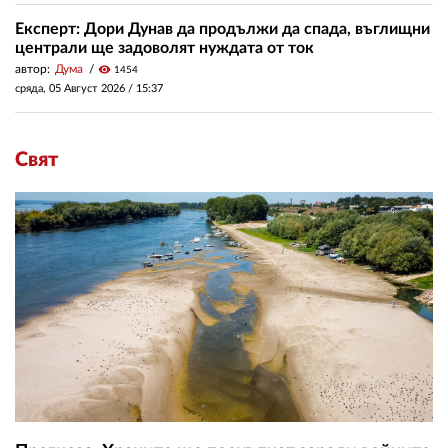
Експерт: Дори Дунав да продължи да спада, въглищни
централи ще задоволят нуждата от ток
автор:
Дума
visibility
1454
сряда, 05 Август 2026 /
15:37
Свят