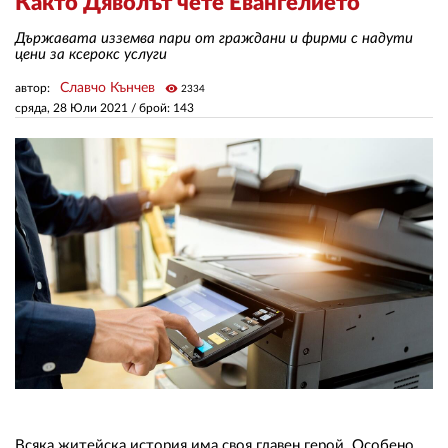
Както Дяволът чете Евангелието
Държавата изземва пари от граждани и фирми с надути
ЗА НАС
цени за ксерокс услуги
Славчо Кънчев
автор:
visibility
2334
АВТОРИ
сряда, 28 Юли 2021
/ брой: 143
РЕДАКЦИЯ
КОНТАКТИ
РЕКЛАМА
АБОНАМЕНТ
УСЛОВИЯ ЗА ПОЛЗВАНЕ
ПОЛИТИКА ЗА БИСКВИТКИТЕ
ПОЛИТИКАТА ЗА
ПОВЕРИТЕЛНОСТ
Всяка житейска история има своя главен герой. Особено