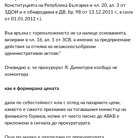
Конституцията на Република България и чл. 20, ал. 3 от
ЗДОИ и е обнародвана в ДВ, бр. 98 от 13.12.2011 г., в сила
от 01.01.2012 г.).
Във връзка с гореизложеното не са налице основанията,
визирани в чл. 16, ал. 1 от ЗСВ, а именно за предприемане
действия за отмяна на незаконосъобразни
административни актове."
Очевидно е, че прокурорът Я. Димитров изобщо не
коментира
как е формирана цената
дали по себестойност или с оглед на пазарните цени,
каквото е самото признание на тогавашния министър на
финансите Горанов, копие от чието писмо до АБКБ е
приложено в сигнала до прокуратурата.
Още по-малко е разгледана от прокуратурата