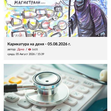
Карикатура на деня - 05.08.2026 г.
автор:
Дума
visibility
1635
сряда, 05 Август 2026 /
15:39