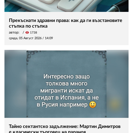
Прекъснати здравни права: как да ги възстановите
стъпка по стъпка
автор:
visibility
1738
сряда, 05 Август 2026 /
14:09
Тайно сектантско задължение: Мартин Димитров
е класически търговец на параноя