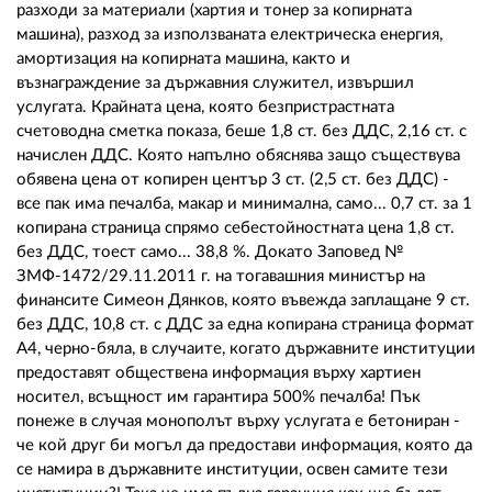
разходи за материали (хартия и тонер за копирната
машина), разход за използваната електрическа енергия,
амортизация на копирната машина, както и
възнаграждение за държавния служител, извършил
услугата. Крайната цена, която безпристрастната
счетоводна сметка показа, беше 1,8 ст. без ДДС, 2,16 ст. с
начислен ДДС. Която напълно обяснява защо съществува
обявена цена от копирен център 3 ст. (2,5 ст. без ДДС) -
все пак има печалба, макар и минимална, само... 0,7 ст. за 1
копирана страница спрямо себестойностната цена 1,8 ст.
без ДДС, тоест само... 38,8 %. Докато Заповед №
ЗМФ-1472/29.11.2011 г. на тогавашния министър на
финансите Симеон Дянков, която въвежда заплащане 9 ст.
без ДДС, 10,8 ст. с ДДС за една копирана страница формат
А4, черно-бяла, в случаите, когато държавните институции
предоставят обществена информация върху хартиен
носител, всъщност им гарантира 500% печалба! Пък
понеже в случая монополът върху услугата е бетониран -
че кой друг би могъл да предостави информация, която да
се намира в държавните институции, освен самите тези