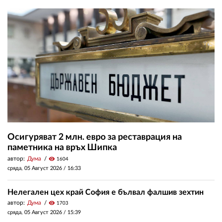
Осигуряват 2 млн. евро за реставрация на
паметника на връх Шипка
автор:
Дума
visibility
1604
сряда, 05 Август 2026 /
16:33
Нелегален цех край София е бълвал фалшив зехтин
автор:
Дума
visibility
1703
сряда, 05 Август 2026 /
15:39