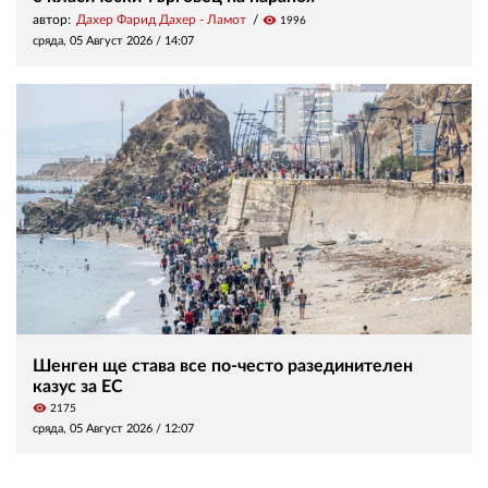
автор:
Дахер Фарид Дахер - Ламот
visibility
1996
сряда, 05 Август 2026 /
14:07
Шенген ще става все по-често разединителен
казус за ЕС
visibility
2175
сряда, 05 Август 2026 /
12:07