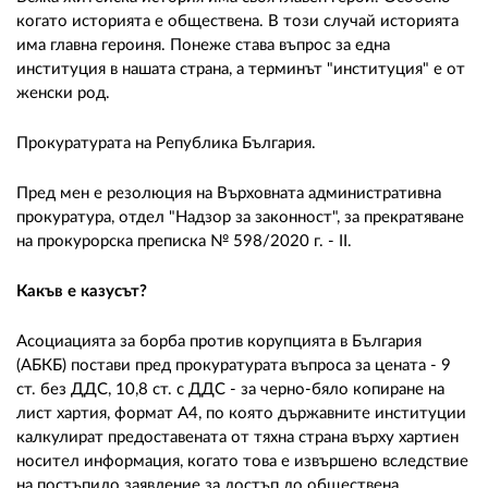
02 975 20 35
когато историята е обществена. В този случай историята
има главна героиня. Понеже става въпрос за една
институция в нашата страна, а терминът "институция" е от
женски род.
Прокуратурата на Република България.
Пред мен е резолюция на Върховната административна
прокуратура, отдел "Надзор за законност", за прекратяване
на прокурорска преписка № 598/2020 г. - II.
Какъв е казусът?
Асоциацията за борба против корупцията в България
(АБКБ) постави пред прокуратурата въпроса за цената - 9
ст. без ДДС, 10,8 ст. с ДДС - за черно-бяло копиране на
лист хартия, формат А4, по която държавните институции
калкулират предоставената от тяхна страна върху хартиен
носител информация, когато това е извършено вследствие
на постъпило заявление за достъп до обществена