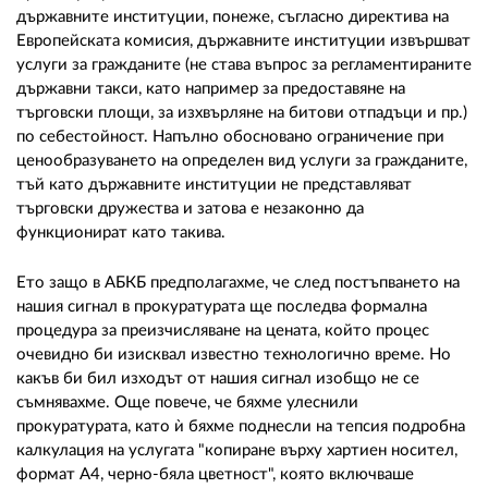
държавните институции, понеже, съгласно директива на
Европейската комисия, държавните институции извършват
услуги за гражданите (не става въпрос за регламентираните
държавни такси, като например за предоставяне на
търговски площи, за изхвърляне на битови отпадъци и пр.)
по себестойност. Напълно обосновано ограничение при
ценообразуването на определен вид услуги за гражданите,
тъй като държавните институции не представляват
търговски дружества и затова е незаконно да
функционират като такива.
Ето защо в АБКБ предполагахме, че след постъпването на
нашия сигнал в прокуратурата ще последва формална
процедура за преизчисляване на цената, който процес
очевидно би изисквал известно технологично време. Но
какъв би бил изходът от нашия сигнал изобщо не се
съмнявахме. Още повече, че бяхме улеснили
прокуратурата, като ѝ бяхме поднесли на тепсия подробна
калкулация на услугата "копиране върху хартиен носител,
формат А4, черно-бяла цветност", която включваше