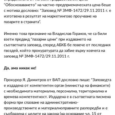
"Обосноваването" на частно-предприемаческата цена беше
с мотива дословно: "Заповед № ЗМФ-1472/29.11.2011 г. е
изготвена в резултат на маркетингово проучване на
пазарите в страната".
Именно това признание на Владислав Горанов, че са били
взети предвид "пазарни цени" при издаването на
съответната заповед, според АБКБ бе повече от последния
гвоздей, който прокуратурата да забие върху ковчега на
заповед № ЗМФ-1472/29.11.2011 г.
Да, ама никак не!
Прокурор Я. Димитров от ВАП дословно пише: "Заповедта
е издадена от компетентен орган (министър на финансите)
с необходимата материална, персонална, териториална и
времева компетентност. Издадена е в съответната писмена
форма при спазване на административно-
производствените и материалноправните разпоредби и е
съобразена с целите на закона (на основание чл. 15 от