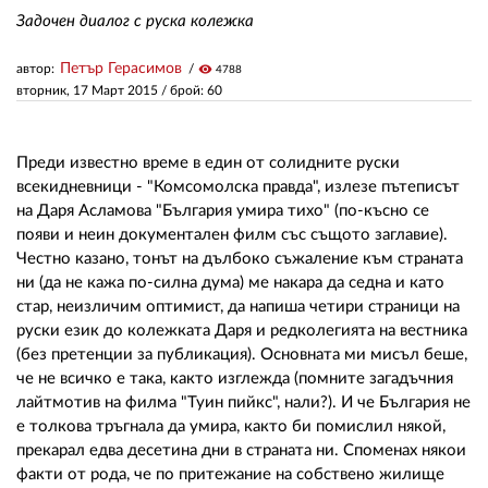
Задочен диалог с руска колежка
ЗА НАС
Петър Герасимов
автор:
visibility
4788
вторник, 17 Март 2015
/ брой: 60
АВТОРИ
РЕДАКЦИЯ
Преди известно време в един от солидните руски
всекидневници - "Комсомолска правда", излезе пътеписът
КОНТАКТИ
на Даря Асламова "България умира тихо" (по-късно се
РЕКЛАМА
появи и неин документален филм със същото заглавие).
Честно казано, тонът на дълбоко съжаление към страната
АБОНАМЕНТ
ни (да не кажа по-силна дума) ме накара да седна и като
стар, неизличим оптимист, да напиша четири страници на
УСЛОВИЯ ЗА ПОЛЗВАНЕ
руски език до колежката Даря и редколегията на вестника
(без претенции за публикация). Основната ми мисъл беше,
ПОЛИТИКА ЗА БИСКВИТКИТЕ
че не всичко е така, както изглежда (помните загадъчния
лайтмотив на филма "Туин пийкс", нали?). И че България не
ПОЛИТИКАТА ЗА
ПОВЕРИТЕЛНОСТ
е толкова тръгнала да умира, както би помислил някой,
прекарал едва десетина дни в страната ни. Споменах някои
факти от рода, че по притежание на собствено жилище