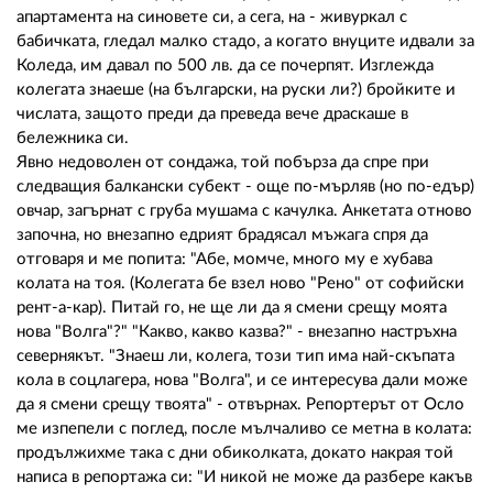
апартамента на синовете си, а сега, на - живуркал с
бабичката, гледал малко стадо, а когато внуците идвали за
Коледа, им давал по 500 лв. да се почерпят. Изглежда
колегата знаеше (на български, на руски ли?) бройките и
числата, защото преди да преведа вече драскаше в
бележника си.
Явно недоволен от сондажа, той побърза да спре при
следващия балкански субект - още по-мърляв (но по-едър)
овчар, загърнат с груба мушама с качулка. Анкетата отново
започна, но внезапно едрият брадясал мъжага спря да
отговаря и ме попита: "Абе, момче, много му е хубава
колата на тоя. (Колегата бе взел ново "Рено" от софийски
рент-а-кар). Питай го, не ще ли да я смени срещу моята
нова "Волга"?" "Какво, какво казва?" - внезапно настръхна
севернякът. "Знаеш ли, колега, този тип има най-скъпата
кола в соцлагера, нова "Волга", и се интересува дали може
да я смени срещу твоята" - отвърнах. Репортерът от Осло
ме изпепели с поглед, после мълчаливо се метна в колата:
продължихме така с дни обиколката, докато накрая той
написа в репортажа си: "И никой не може да разбере какъв