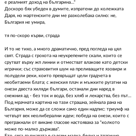
е реалният доход на българина..."
Доскоро бях убеден в думите, изпратени до колежката
Даря, но мартенските дни ме разколебаха силно: не,
България не умира,
тя по-скоро кърви, страда
И то не тихо, а много драматично, пред погледа на цял
свят. Страда с грохота на неукрепените скали, които се
срутват върху жп линии и отместват влакове като детски
играчки; със страховития шум на преливащите язовири и
полудели реки, които превръщат цели градчета в
необитаеми блата; с женския плач и мъжките ругатни на
онези двеста хиляди българи, останали дни наред в
снежния ад - без ток и вода, без хляб и лекарства, без път...
Под мрачната картина на тази страшна, зейнала рана на
България, може да се сложи само един надпис: триумф на
четвърт век неолиберални идеи; победа на онези, които с
прегракнали от викане гласове настояваха за "колкото
може по-малко държава".
Ето, сега държавата е съвсем малка, бедна и трагично