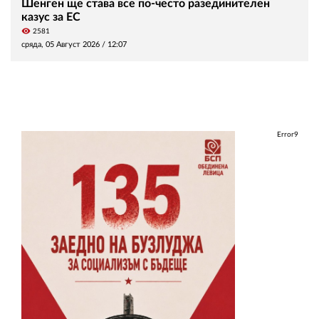
Шенген ще става все по-често разединителен
казус за ЕС
visibility
2581
сряда, 05 Август 2026 /
12:07
Error9