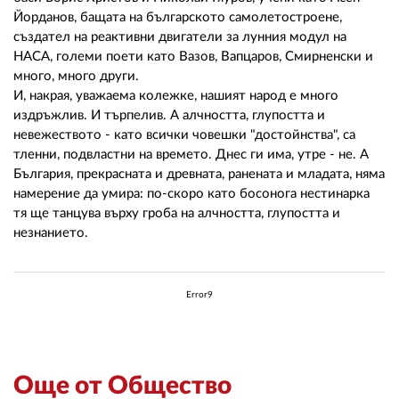
Йорданов, бащата на българското самолетостроене,
създател на реактивни двигатели за лунния модул на
НАСА, големи поети като Вазов, Вапцаров, Смирненски и
много, много други.
И, накрая, уважаема колежке, нашият народ е много
издръжлив. И търпелив. А алчността, глупостта и
невежеството - като всички човешки "достойнства", са
тленни, подвластни на времето. Днес ги има, утре - не. А
България, прекрасната и древната, ранената и младата, няма
намерение да умира: по-скоро като босонога нестинарка
тя ще танцува върху гроба на алчността, глупостта и
незнанието.
Error9
Още от Общество