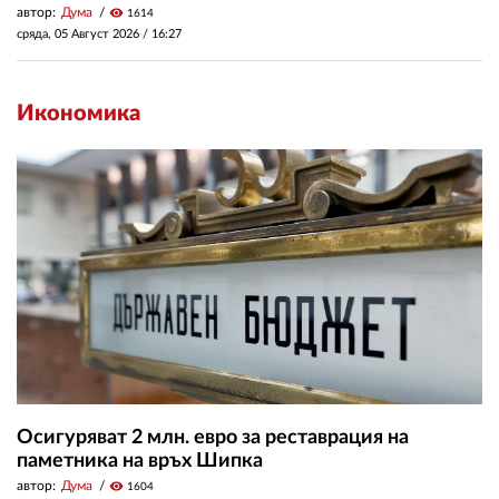
автор:
Дума
visibility
1614
сряда, 05 Август 2026 /
16:27
Икономика
Осигуряват 2 млн. евро за реставрация на
паметника на връх Шипка
автор:
Дума
visibility
1604