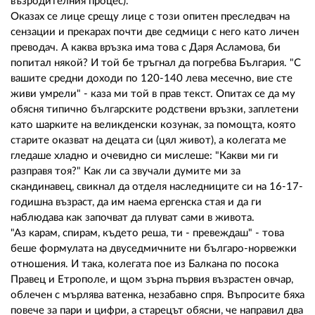
възродителния процес).
Оказах се лице срещу лице с този опитен преследвач на
сензации и прекарах почти две седмици с него като личен
преводач. А каква връзка има това с Даря Асламова, би
попитал някой? И той бе тръгнал да погребва България. "С
вашите средни доходи по 120-140 лева месечно, вие сте
живи умрели" - каза ми той в прав текст. Опитах се да му
обясня типично българските родствени връзки, заплетени
като шарките на великденски козунак, за помощта, която
старите оказват на децата си (цял живот), а колегата ме
гледаше хладно и очевидно си мислеше: "Какви ми ги
разправя тоя?" Как ли са звучали думите ми за
скандинавец, свикнал да отделя наследниците си на 16-17-
годишна възраст, да им наема ергенска стая и да ги
наблюдава как започват да плуват сами в живота.
"Аз карам, спирам, където реша, ти - превеждаш" - това
беше формулата на двуседмичните ни българо-норвежки
отношения. И така, колегата пое из Балкана по посока
Правец и Етрополе, и щом зърна първия възрастен овчар,
облечен с мърлява ватенка, незабавно спря. Въпросите бяха
повече за пари и цифри, а старецът обясни, че направил два