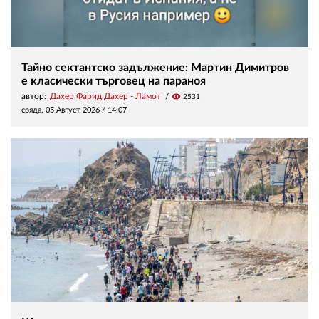
Тайно сектантско задължение: Мартин Димитров
е класически търговец на параноя
автор:
Дахер Фарид Дахер - Ламот
visibility
2531
сряда, 05 Август 2026 /
14:07