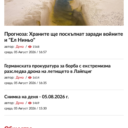
Прогноза: Храните ще поскъпнат заради войните
и "Ел Ниньо"
автор:
Дума
visibility
1568
сряда, 05 Август 2026 /
16:57
Германската прокуратура за борба с екстремизма
разследва дрона на летището в Лайпциг
автор:
Дума
visibility
1614
сряда, 05 Август 2026 /
16:35
Снимка на деня - 05.08.2026 г.
автор:
Дума
visibility
1469
сряда, 05 Август 2026 /
15:30