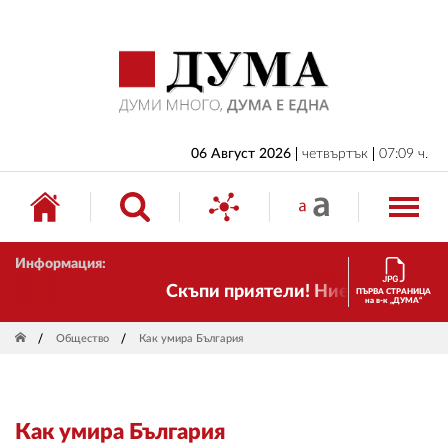
НАЧАЛО
БЪЛГАРИЯ
ИКОНОМИКА
ИЗБОРИ
06 Август 2026
четвъртък
07:09 ч.
СВЯТ
ОБЩЕСТВО
Информация:
КУЛТУРА
Скъпи приятели! Ние пак сме тук! В
ПЪРВА СТРАНИЦА
на в-к „ДУМА“
ЖИВОТ
Общество
Как умира България
СПОРТ
ПРИЛОЖЕНИЯ
Как умира България
ДРУГИ