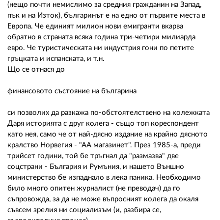
02 975 20 35
(нещо почти немислимо за средния гражданин на Запад,
пък и на Изток), българинът е на едно от първите места в
Европа. Че единият милион нови емигранти вкарва
обратно в страната всяка година три-четири милиарда
евро. Че туристическата ни индустрия гони по петите
гръцката и испанската, и т.н.
Що се отнася до
финансовото състояние на българина
си позволих да разкажа по-обстоятелствено на колежката
Даря историята с друг колега - също топ кореспондент
като нея, само че от най-дясно издание на крайно дясното
кралство Норвегия - "АА магазинет". През 1985-а, преди
трийсет години, той бе тръгнал да "размазва" две
соцстрани - България и Румъния, и нашето Външно
министерство бе изпаднало в лека паника. Необходимо
било много опитен журналист (не преводач) да го
съпровожда, за да не може въпросният колега да окаля
съвсем зрелия ни социализъм (и, разбира се,