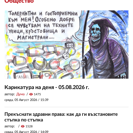
Общество
Карикатура на деня - 05.08.2026 г.
автор:
Дума
visibility
1475
сряда, 05 Август 2026 /
15:39
Прекъснати здравни права: как да ги възстановите
стъпка по стъпка
автор:
visibility
1528
сряда, 05 Август 2026 /
14:09