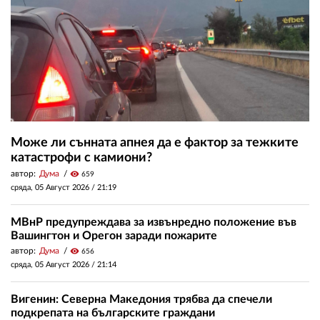
Може ли сънната апнея да е фактор за тежките
катастрофи с камиони?
автор:
Дума
visibility
659
сряда, 05 Август 2026 /
21:19
МВнР предупреждава за извънредно положение във
Вашингтон и Орегон заради пожарите
автор:
Дума
visibility
656
сряда, 05 Август 2026 /
21:14
Вигенин: Северна Македония трябва да спечели
подкрепата на българските граждани