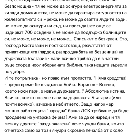
безпомощна - тя не може да осигури електроенергията за
хиляди домакинства, не може да гарантира сигурността на
железопътната си мрежа, не може да озапти лудите води,
не може да осигури ни съд, ни присъда (все още се
издирват 700 осъдени!), не може да поддържа болниците
си, не може, не може, не може... Списъкът е безкраен. Ето,
господа Костоваци и посткостоваци, резултатът от
приватизацията (пардон, разпродажбата на безценица) на
държавата България - нали всичко трябва да е в частни
ръце според неолибералната библия, така нещата вървели
по-добре.
И те потръгнаха - но право към пропастта. "Няма средства!
- преди време бе въздъхнал Бойко Борисов - Всичко,
което носи пари, е извън държавата..." Абсолютна истина.
Всичко, което носеше пари на държавата България (или
почти всичко), изчезна в небитието. Защо например
мощно работещата "народна" банка ДСК трябваше да бъде
продадена на унгарска фирма? Ами за да се нареди и тя
между другите "раздържавени" вече чужди банки, които
отчетоха само за този януари скромна печалба от около