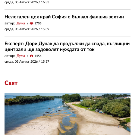
сряда, 05 Август 2026 /
16:33
Нелегален цех край София е бълвал фалшив зехтин
автор:
Дума
visibility
1703
сряда, 05 Август 2026 /
15:39
Експерт: Дори Дунав да продължи да спада, въглищни
централи ще задоволят нуждата от ток
автор:
Дума
visibility
1454
сряда, 05 Август 2026 /
15:37
Свят