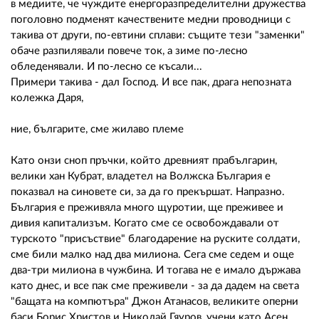
в медиите, че чуждите енергоразпределителни дружества
поголовно подменят качествените медни проводници с
такива от други, по-евтини сплави: същите тези "заменки"
обаче разпилявали повече ток, а зиме по-лесно
обледенявали. И по-лесно се късали...
Примери такива - дал Господ. И все пак, драга непозната
колежка Даря,
ние, българите, сме жилаво племе
Като онзи сноп пръчки, който древният прабългарин,
велики хан Кубрат, владетел на Волжска България е
показвал на синовете си, за да го прекършат. Напразно.
България е преживяла много щуротии, ще преживее и
дивия капитализъм. Когато сме се освобождавали от
турското "присъствие" благодарение на руските солдати,
сме били малко над два милиона. Сега сме седем и още
два-три милиона в чужбина. И тогава не е имало държава
като днес, и все пак сме преживели - за да дадем на света
"бащата на компютъра" Джон Атанасов, великите оперни
баси Борис Христов и Николай Гяуров, учени като Асен