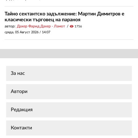
Тайно сектантско задължение: Мартин Димитров е
класически търговец на параноя
автор:
Дахер Фарид Дахер - Ламот
visibility
1756
сряда, 05 Август 2026 /
14:07
За нас
Автори
Редакция
Контакти