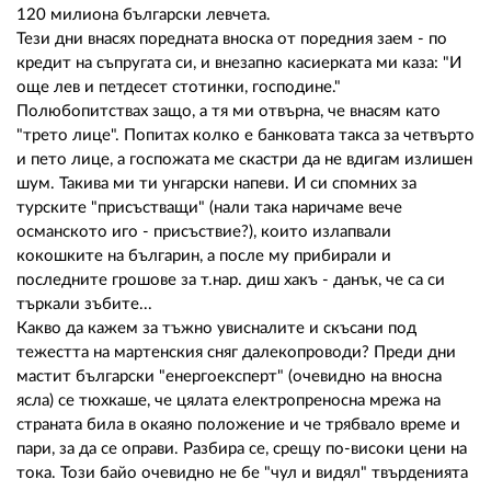
120 милиона български левчета.
Тези дни внасях поредната вноска от поредния заем - по
кредит на съпругата си, и внезапно касиерката ми каза: "И
още лев и петдесет стотинки, господине."
Полюбопитствах защо, а тя ми отвърна, че внасям като
"трето лице". Попитах колко е банковата такса за четвърто
и пето лице, а госпожата ме скастри да не вдигам излишен
шум. Такива ми ти унгарски напеви. И си спомних за
турските "присъстващи" (нали така наричаме вече
османското иго - присъствие?), които излапвали
кокошките на българин, а после му прибирали и
последните грошове за т.нар. диш хакъ - данък, че са си
търкали зъбите...
Какво да кажем за тъжно увисналите и скъсани под
тежестта на мартенския сняг далекопроводи? Преди дни
мастит български "енергоексперт" (очевидно на вносна
ясла) се тюхкаше, че цялата електропреносна мрежа на
страната била в окаяно положение и че трябвало време и
пари, за да се оправи. Разбира се, срещу по-високи цени на
тока. Този байо очевидно не бе "чул и видял" твърденията